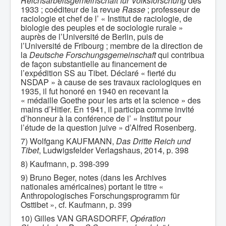
Reichsarbeitsgemeinschaft für Volksforschung
dès
1933 ; coéditeur de la revue
Rasse
; professeur de
raciologie et chef de l’ « Institut de raciologie, de
biologie des peuples et de sociologie rurale »
auprès de l’Université de Berlin, puis de
l’Université de Fribourg ; membre de la direction de
la
Deutsche Forschungsgemeinschaft
qui contribua
de façon substantielle au financement de
l’expédition SS au Tibet. Déclaré « fierté du
NSDAP » à cause de ses travaux raciologiques en
1935, il fut honoré en 1940 en recevant la
« médaille Goethe pour les arts et la science » des
mains d’Hitler. En 1941, il participa comme invité
d’honneur à la conférence de l’ « Institut pour
l’étude de la question juive » d’Alfred Rosenberg.
7) Wolfgang KAUFMANN,
Das Dritte Reich und
Tibet
, Ludwigsfelder Verlagshaus, 2014, p. 398
8) Kaufmann, p. 398-399
9) Bruno Beger, notes (dans les Archives
nationales américaines) portant le titre «
Anthropologisches Forschungsprogramm für
Osttibet », cf. Kaufmann, p. 399
10) Gilles VAN GRASDORFF,
Opération