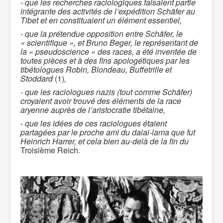
- que les recherches raciologiques faisaient partie
intégrante des activités de l’expédition Schäfer au
Tibet et en constituaient un élément essentiel,
- que la prétendue opposition entre Schäfer, le
« scientifique », et Bruno Beger, le représentant de
la « pseudoscience » des races, a été inventée de
toutes pièces et à des fins apologétiques par les
tibétologues
Robin, Blondeau, Buffetrille et
Stoddard
(1)
,
- que les raciologues nazis (tout comme Schäfer)
croyaient avoir trouvé des éléments de la race
aryenne auprès de
l’aristocratie tibétaine,
- que les idées de ces raciologues étaient
partagées par le proche ami du dalai-lama que fut
Heinrich Harrer, et cela bien au-delà de la fin du
Troisième Reich
.