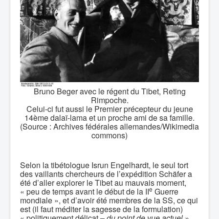
Bruno Beger avec le régent du Tibet, Reting
Rimpoche.
Celui-ci fut aussi le Premier précepteur du jeune
14ème dalaï-lama et un proche ami de sa famille.
(Source : Archives fédérales allemandes/Wikimedia
commons)
Selon la tibétologue Isrun Engelhardt, le seul tort
des vaillants chercheurs de l’expédition Schäfer a
été d’aller explorer le Tibet au mauvais moment,
e
« peu de temps avant le début de la II
Guerre
mondiale », et d’avoir été membres de la SS, ce qui
est (il faut méditer la sagesse de la formulation)
« politiquement délicat –
du point de vue actuel
».