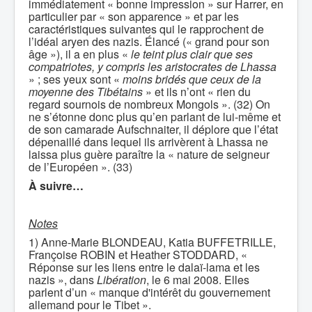
immédiatement « bonne impression » sur Harrer, en
particulier par « son apparence » et par les
caractéristiques suivantes qui le rapprochent de
l’idéal aryen des nazis. Élancé (« grand pour son
âge »), il a en plus «
le teint plus clair que ses
compatriotes, y compris les aristocrates de Lhassa
» ; ses yeux sont «
moins bridés que ceux de la
moyenne des Tibétains
» et ils n’ont « rien du
regard sournois de nombreux Mongols ». (32) On
ne s’étonne donc plus qu’en parlant de lui-même et
de son camarade Aufschnaiter, il déplore que l’état
dépenaillé dans lequel ils arrivèrent à Lhassa ne
laissa plus guère paraître la « nature de seigneur
de l’Européen ». (33)
À suivre…
Notes
1) Anne-Marie BLONDEAU, Katia BUFFETRILLE,
Françoise ROBIN et Heather STODDARD, «
Réponse sur les liens entre le dalaï-lama et les
nazis », dans
Libération
, le 6 mai 2008. Elles
parlent d’un « manque d'intérêt du gouvernement
allemand pour le Tibet ».