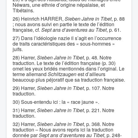
Néwars, une ethnie d’origine népalaise, et
Tibétains.
26) Heinrich HARRER,
Sieben Jahre in Tibet
, p. 88
; nous avons suivi en partie le texte de l’édition
française, cf.
Sept ans d’aventures au Tibet
, p. 61.
27) Dans l’idéologie nazie il s’agit en l’occurrence
de traits caractéristiques des « sous-hommes »
juifs.
28) Harrer,
Sieben Jahre in Tibet
, p. 48. Notre
traduction. Le texte de l’édition française (p. 30)
omet les yeux bridés mentionnés dans l’original. Le
terme allemand
Schlitzaugen
est d’ailleurs
beaucoup plus péjoratif que sa traduction française.
29) Harrer,
Sieben Jahre in Tibet
, p. 107. Notre
traduction.
30) Sous-entendu ici : la « race jaune ».
31) Harrer,
Sieben Jahre in Tibet
, p. 221. Notre
traduction.
32) Harrer,
Sieben Jahre in Tibet
, p. 368. Notre
traduction – Nous avons repris ici la traduction
donnée par
Sept ans d’aventures au Tibet
, p. 248-