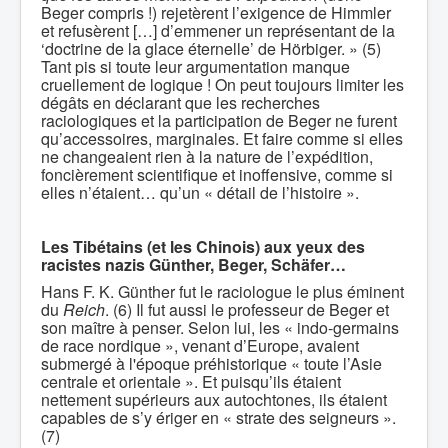
Beger compris !) rejetèrent l’exigence de Himmler
et refusèrent […] d’emmener un représentant de la
‘doctrine de la glace éternelle’ de Hörbiger. » (5)
Tant pis si toute leur argumentation manque
cruellement de logique ! On peut toujours limiter les
dégâts en déclarant que les recherches
raciologiques et la participation de Beger ne furent
qu’accessoires, marginales. Et faire comme si elles
ne changeaient rien à la nature de l’expédition,
foncièrement scientifique et inoffensive, comme si
elles n’étaient… qu’un « détail de l’histoire ».
Les Tibétains (et les Chinois) aux yeux des
racistes nazis Günther, Beger, Schäfer…
Hans F. K. Günther fut le raciologue le plus éminent
du
Reich
. (6) Il fut aussi le professeur de Beger et
son maître à penser. Selon lui, les « indo-germains
de race nordique », venant d’Europe, avaient
submergé à l'époque préhistorique « toute l’Asie
centrale et orientale ». Et puisqu’ils étaient
nettement supérieurs aux autochtones, ils étaient
capables de s’y ériger en « strate des seigneurs ».
(7)