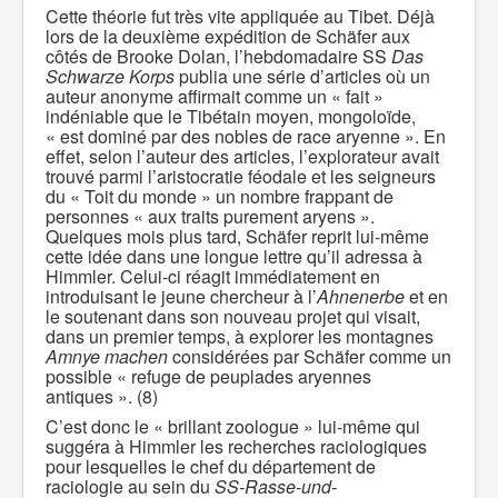
Cette théorie fut très vite appliquée au Tibet. Déjà
lors de la deuxième expédition de Schäfer aux
côtés de Brooke Dolan, l’hebdomadaire SS
Das
Schwarze Korps
publia une série d’articles où un
auteur anonyme affirmait comme un « fait »
indéniable que le Tibétain moyen, mongoloïde,
« est dominé par des nobles de race aryenne ». En
effet, selon l’auteur des articles, l’explorateur avait
trouvé parmi l’aristocratie féodale et les seigneurs
du « Toit du monde » un nombre frappant de
personnes « aux traits purement aryens ».
Quelques mois plus tard, Schäfer reprit lui-même
cette idée dans une longue lettre qu’il adressa à
Himmler. Celui-ci réagit immédiatement en
introduisant le jeune chercheur à l’
Ahnenerbe
et en
le soutenant dans son nouveau projet qui visait,
dans un premier temps, à explorer les montagnes
Amnye machen
considérées par Schäfer comme un
possible « refuge de peuplades aryennes
antiques ». (8)
C’est donc le « brillant zoologue » lui-même qui
suggéra à Himmler les recherches raciologiques
pour lesquelles le chef du département de
raciologie au sein du
SS-Rasse-und-