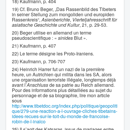
18) Kaufmann, p. 404
19) Cf. Bruno Beger, „Das Rassenbild des Tibeters
in seiner Stellung zum mongoliden und europiden
Rassenkreis“,
Asienberichte
,
Vierteljahresschrift für
asiatische Geschichte und Kultur
, 21, p. 29-53.
20) Beger utilise en allemand un terme
pseudoscientifique : «
sinides
Blut ».
21) Kaufmann, p. 407
22) Le terme désigne les Proto-Iraniens.
23) Kaufmann, p. 706-707
24) Heinrich Harrer fut un nazi de la première
heure, un Autrichien qui milita dans les SA, alors
une organisation terroriste illégale, longtemps déjà
avant l’
Anschluss
de sa patrie au Reich allemand.
Pour des informations plus détaillées au sujet du
personnage et de sa biographie, lire mon article
sous
http://www.tibetdoc.org/index.php/politique/geopoliti
que/279-une-reaction-a-l-ouvrage-cliches-tibetains-
idees-recues-sur-le-toit-du-monde-de-francoise-
robin-de-l-inalco
25) Il s’agit des Katsaras, issus de mariages entre