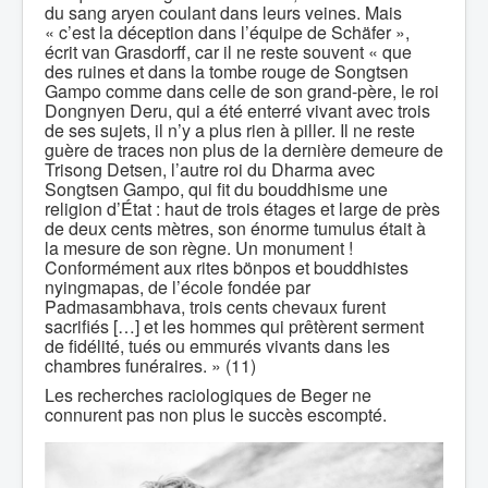
du sang aryen coulant dans leurs veines. Mais
« c’est la déception dans l’équipe de Schäfer »,
écrit van Grasdorff, car il ne reste souvent « que
des ruines et dans la tombe rouge de Songtsen
Gampo comme dans celle de son grand-père, le roi
Dongnyen Deru, qui a été enterré vivant avec trois
de ses sujets, il n’y a plus rien à piller. Il ne reste
guère de traces non plus de la dernière demeure de
Trisong Detsen, l’autre roi du Dharma avec
Songtsen Gampo, qui fit du bouddhisme une
religion d’État : haut de trois étages et large de près
de deux cents mètres, son énorme tumulus était à
la mesure de son règne. Un monument !
Conformément aux rites bönpos et bouddhistes
nyingmapas, de l’école fondée par
Padmasambhava, trois cents chevaux furent
sacrifiés […] et les hommes qui prêtèrent serment
de fidélité, tués ou emmurés vivants dans les
chambres funéraires. » (11)
Les recherches raciologiques de Beger ne
connurent pas non plus le succès escompté.