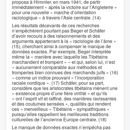
proposa à Himmler, en mars 1941, de partir
immédiatement « après la victoire sur l’Angleterre »
pour une nouvelle « marche d’orientation
raciologique » à travers l’Asie centrale. (14)
Les résultats décevants de ces recherches
n’empêchèrent pourtant pas Beger et Schäfer
d’avoir recours à des raisonnements et des
arguments appartenant à la « raciologie de l’âme »
(15), cherchant ainsi à compenser le manque de
données exactes. Par exemple, Beger interprète
même la « manière avec laquelle les Tibétains
marchandent et trompent » – et qui, selon lui, n’est
« aucunement comparable aux méthodes et
tromperies bien connues des marchands juifs » (16)
– comme un indice prouvant « l’incorporation
raciale nordique ». (17) Schäfer, pour sa part,
considère que les aristocrates tibétains mènent une
« existence propre d’une fière virilité » et qu’ils
« ont l’esprit vif et raffiné, des manières ravissantes
et des coutumes sensées », qualités qui rendent
ces « merveilleux » Tibétains « sympathiques »
puisqu’elles rappellent les meilleures traditions
culturelles de l’ancienne Europe centrale. (18)
Le manque de données exactes n’empêcha pas