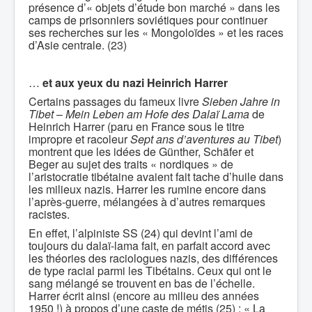
présence d’« objets d’étude bon marché » dans les
camps de prisonniers soviétiques pour continuer
ses recherches sur les « Mongoloïdes » et les races
d’Asie centrale. (23)
…
et aux yeux du nazi Heinrich Harrer
Certains passages du fameux livre
Sieben Jahre in
Tibet
–
Mein Leben am Hofe des Dalaï Lama
de
Heinrich Harrer (paru en France sous le titre
impropre et racoleur
Sept ans d’aventures au Tibet
)
montrent que les idées de Günther, Schäfer et
Beger au sujet des traits « nordiques » de
l’aristocratie tibétaine avaient fait tache d’huile dans
les milieux nazis. Harrer les rumine encore dans
l’après-guerre, mélangées à d’autres remarques
racistes.
En effet, l’alpiniste SS (24) qui devint l’ami de
toujours du dalaï-lama fait, en parfait accord avec
les théories des raciologues nazis, des différences
de type racial parmi les Tibétains. Ceux qui ont le
sang mélangé se trouvent en bas de l’échelle.
Harrer écrit ainsi (encore au milieu des années
1950 !) à propos d’une caste de métis (25) : « La