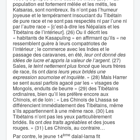
population est fortement mêlée et les métis, les
Katsaras, sont nombreux. Ils n’ont pas l’humeur
joyeuse et le tempérament insouciant du Tibétain
de pure race et ne sont pas respectés ni par l’une ni
par l’autre race » [c’est-à-dire les Népalais et les
Tibétains de l’intérieur]. (26) Ou il décrit les
« habitants de Kasapuling » en affirmant qu’ils « ne
ressemblent guère à leurs compatriotes de
l’intérieur ; le commerce avec les Indes et le
passage des caravanes, en été,
leur ont donné des
idées de lucre et appris la valeur de l’argent
. (27)
Sales,
le teint nettement plus foncé
que leurs frères
de race, ils ont
dans leurs yeux bridés une
expression sournoise et inquiète
. » (28) Mais Harrer
se sent aussi parfois agacé par les « visages de
Mongols, enduits de beurre » (29) des Tibétains
ordinaires, bien qu’il les préfère encore aux
Chinois, et de loin : « Les Chinois de Lhassa se
différencient immédiatement des Tibétains, même
s’ils appartiennent à une même race. (30) Les
Tibétains n’ont pas les yeux particulièrement
bridés. Ils ont
des traits agréables
et des joues
rouges. » (31) Les Chinois, au contraire…
ème
Par contre, le jeune 14
dalaï-lama fit