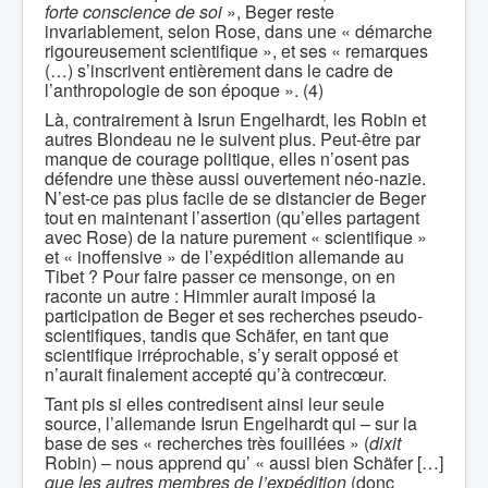
forte conscience de soi
», Beger reste
invariablement, selon Rose, dans une « démarche
rigoureusement scientifique », et ses « remarques
(…) s’inscrivent entièrement dans le cadre de
l’anthropologie de son époque ». (4)
Là, contrairement à Isrun Engelhardt, les Robin et
autres Blondeau ne le suivent plus. Peut-être par
manque de courage politique, elles n’osent pas
défendre une thèse aussi ouvertement néo-nazie.
N’est-ce pas plus facile de se distancier de Beger
tout en maintenant l’assertion (qu’elles partagent
avec Rose) de la nature purement « scientifique »
et « inoffensive » de l’expédition allemande au
Tibet ? Pour faire passer ce mensonge, on en
raconte un autre : Himmler aurait imposé la
participation de Beger et ses recherches pseudo-
scientifiques, tandis que Schäfer, en tant que
scientifique irréprochable, s’y serait opposé et
n’aurait finalement accepté qu’à contrecœur.
Tant pis si elles contredisent ainsi leur seule
source, l’allemande Isrun Engelhardt qui – sur la
base de ses « recherches très fouillées » (
dixit
Robin) – nous apprend qu’ « aussi bien Schäfer […]
que les autres membres de l’expédition
(donc