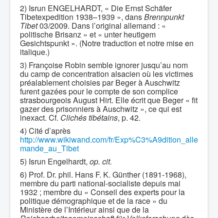
2) Isrun ENGELHARDT, « Die Ernst Schäfer
Tibetexpedition 1938–1939 », dans
Brennpunkt
Tibet
03/2009. Dans l’original allemand : «
politische Brisanz » et « unter heutigem
Gesichtspunkt ». (Notre traduction et notre mise en
italique.)
3) Françoise Robin semble ignorer jusqu’au nom
du camp de concentration alsacien où les victimes
préalablement choisies par Beger à Auschwitz
furent gazées pour le compte de son complice
strasbourgeois August Hirt. Elle écrit que Beger « fit
gazer des prisonniers à Auschwitz », ce qui est
inexact. Cf.
Clichés tibétains
, p. 42.
4) Cité d’après
http://www.wikiwand.com/fr/Exp%C3%A9dition_alle
mande_au_Tibet
5) Isrun Engelhardt,
op. cit.
6) Prof. Dr. phil. Hans F. K. Günther (1891-1968),
membre du parti national-socialiste depuis mai
1932 ; membre du « Conseil des experts pour la
politique démographique et de la race » du
Ministère de l’Intérieur ainsi que de la