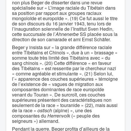
non plus Beger de disserter dans une revue
spécialisée sur « L’image raciale du Tibétain dans
sa position par rapport aux groupes raciaux
mongoloïde et europoïde ». (19) Ce fut aussi le titre
de son discours du 16 janvier 1943, tenu lors de
l’inauguration solennelle de l’Institut Sven Hedin,
cette succursale de l’
Ahnenerbe
SS placée sous la
direction de son camarade et ami Ernst Schäfer.
Beger y insista sur « la grande différence raciale
entre Tibétains et Chinois », due à un « brassage »
somme toute très limité des Tibétains avec « du
sang chinois ». (20) Cette différence « en faveur
des Tibétains » est ressentie par le chercheur nazi
« comme agréable et stimulante ». (21) Selon lui,
l’« apparence des couches supérieures » témoigne
de l’existence de « vagues de migration aux
composantes dominantes de race europoïde
venant du Touran ». De surcroît, ces couches
supérieures présentent des caractéristiques non
seulement de la race « touranide » (22), mais aussi
de la race «
ostisch
(alpine) », une des
composantes du
Herrenvolk
(« peuple des
seigneurs ») allemand.
Pendant la guerre, Beger profita d’ailleurs de la