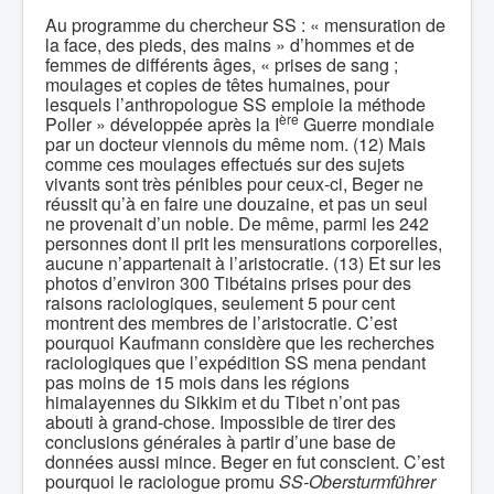
Au programme du chercheur SS : « mensuration de
la face, des pieds, des mains » d’hommes et de
femmes de différents âges, « prises de sang ;
moulages et copies de têtes humaines, pour
lesquels l’anthropologue SS emploie la méthode
ère
Poller » développée après la I
Guerre mondiale
par un docteur viennois du même nom. (12) Mais
comme ces moulages effectués sur des sujets
vivants sont très pénibles pour ceux-ci, Beger ne
réussit qu’à en faire une douzaine, et pas un seul
ne provenait d’un noble. De même, parmi les 242
personnes dont il prit les mensurations corporelles,
aucune n’appartenait à l’aristocratie. (13) Et sur les
photos d’environ 300 Tibétains prises pour des
raisons raciologiques, seulement 5 pour cent
montrent des membres de l’aristocratie. C’est
pourquoi Kaufmann considère que les recherches
raciologiques que l’expédition SS mena pendant
pas moins de 15 mois dans les régions
himalayennes du Sikkim et du Tibet n’ont pas
abouti à grand-chose. Impossible de tirer des
conclusions générales à partir d’une base de
données aussi mince. Beger en fut conscient. C’est
pourquoi le raciologue promu
SS-Obersturmführer