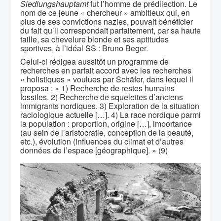
Siedlungshauptamt
fut l’homme de prédilection. Le
nom de ce jeune « chercheur » ambitieux qui, en
plus de ses convictions nazies, pouvait bénéficier
du fait qu’il correspondait parfaitement, par sa haute
taille, sa chevelure blonde et ses aptitudes
sportives, à l’idéal SS : Bruno Beger.
Celui-ci rédigea aussitôt un programme de
recherches en parfait accord avec les recherches
« holistiques » voulues par Schäfer, dans lequel il
proposa : « 1) Recherche de restes humains
fossiles. 2) Recherche de squelettes d’anciens
immigrants nordiques. 3) Exploration de la situation
raciologique actuelle […]. 4) La race nordique parmi
la population : proportion, origine […], importance
(au sein de l’aristocratie, conception de la beauté,
etc.), évolution (influences du climat et d’autres
données de l’espace [géographique]. » (9)