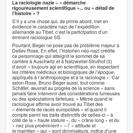
La raciologie nazie – « démarche
rigoureusement scientifique »... ou « détail de
l’histoire » ?
S’il y a une chose qui, de prime abord, met en
évidence le caractère nazi de l’expédition
allemande au Tibet, c’est la participation d’un
éminent raciologue SS.
Pourtant, Beger ne pose pas de problème majeur à
Detlev Rose. En effet, l’historien néo-nazi crédite
ce personnage qui atteignit le sommet de sa
carrière à Auschwitz et à Natzweiler-Struthof (3)
d’avoir « toujours agi en scientifique, en respectant
les critères médicaux et biologiques
de l’époque
,
appliqués à l’anthropologie et à la raciologie ». Car
selon Rose, Bruno Beger aussi, tout comme
Schäfer, œuvrait au progrès de la science « sans
jamais faire intervenir des considérations fumeuses
ou des spéculations farfelues. » Même quand le
raciologue affirme avoir trouvé au Tibet des
« éléments de races europoïdes » et quand il
compte parmi les traits distinctifs de celles-ci – à
côté de la « haute stature », du « crâne long » et du
« nez plus proéminent » – l’ « attitude et
le maintien » qui « sont
dominateurs, indice d’une