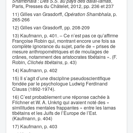
Shambhala : Des S.S. au pays des dalaï-lamas
,
Paris, Presses du Châtelet, 2012, pp. 236 et 237
11) Gilles van Grasdorff,
Opération Shambhala
, p.
265-266
12) Gilles van Grasdorff, pp. 208-209
13) Kaufmann, p. 401. – Ce n’est pas ce qu’affirme
Françoise Robin qui, montrant encore une fois sa
complète ignorance du sujet, parle de « prises de
mesure anthropométriques et de moulages de
crânes, notamment des aristocrates tibétains ». (F.
Robin,
Clichés tibétains
, p. 43)
14) Kaufmann, p. 402
15) Il s’agit d’une discipline pseudoscientifique
fondée par le psychologue Ludwig Ferdinand
Clauss (1892-1974).
16) C’est probablement une réponse cachée à
Filchner et W. A. Unkrig qui avaient noté des «
similitudes mentales frappantes » entre les lamas
tibétains et les Juifs de l’Europe de l’Est.
(Kaufmann, p. 404)
17) Kaufmann, p. 403