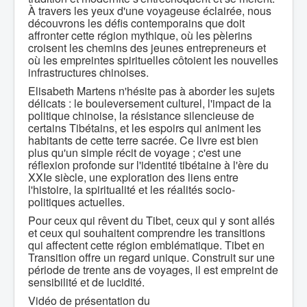
À travers les yeux d'une voyageuse éclairée, nous
découvrons les défis contemporains que doit
affronter cette région mythique, où les pèlerins
croisent les chemins des jeunes entrepreneurs et
où les empreintes spirituelles côtoient les nouvelles
infrastructures chinoises.
Elisabeth Martens n'hésite pas à aborder les sujets
délicats : le bouleversement culturel, l'impact de la
politique chinoise, la résistance silencieuse de
certains Tibétains, et les espoirs qui animent les
habitants de cette terre sacrée. Ce livre est bien
plus qu'un simple récit de voyage ; c'est une
réflexion profonde sur l'identité tibétaine à l'ère du
XXIe siècle, une exploration des liens entre
l'histoire, la spiritualité et les réalités socio-
politiques actuelles.
Pour ceux qui rêvent du Tibet, ceux qui y sont allés
et ceux qui souhaitent comprendre les transitions
qui affectent cette région emblématique. Tibet en
Transition offre un regard unique. Construit sur une
période de trente ans de voyages, il est empreint de
sensibilité et de lucidité.
Vidéo de présentation du