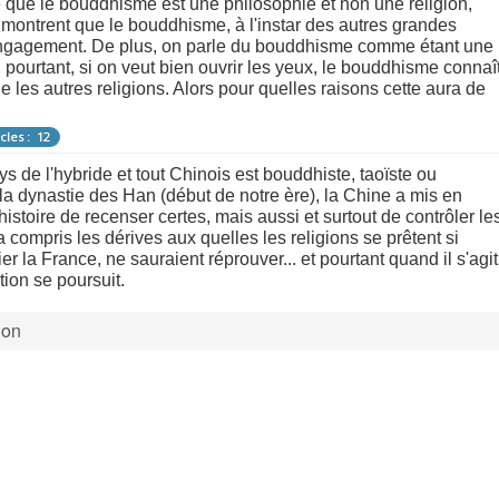
 que le bouddhisme est une philosophie et non une religion,
ntrent que le bouddhisme, à l'instar des autres grandes
 engagement. De plus, on parle du bouddhisme comme étant une
 pourtant, si on veut bien ouvrir les yeux, le bouddhisme connaî
e les autres religions. Alors pour quelles raisons cette aura de
cles : 12
ys de l'hybride et tout Chinois est bouddhiste, taoïste ou
la dynastie des Han (début de notre ère), la Chine a mis en
istoire de recenser certes, mais aussi et surtout de contrôler le
a compris les dérives aux quelles les religions se prêtent si
ier la France, ne sauraient réprouver... et pourtant quand il s'agit
ion se poursuit.
ion