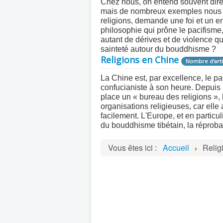
Chez nous, on entend souvent dire
mais de nombreux exemples nous mo
religions, demande une foi et un
philosophie qui prône le pacifisme,
autant de dérives et de violence qu
sainteté autour du bouddhisme ?
Religions en Chine
Nombre d'arti
La Chine est, par excellence, le pa
confucianiste à son heure. Depuis 
place un « bureau des religions », h
organisations religieuses, car elle 
facilement. L'Europe, et en particul
du bouddhisme tibétain, la réprobat
Vous êtes ici :
Accueil
Relig