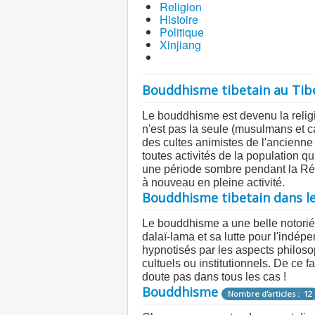
Religion
Histoire
Politique
Xinjiang
Bouddhisme tibetain au Tib
Le bouddhisme est devenu la religi
n'est pas la seule (musulmans et c
des cultes animistes de l'ancienne
toutes activités de la population q
une période sombre pendant la Révo
à nouveau en pleine activité.
Bouddhisme tibetain dans 
Le bouddhisme a une belle notoriét
dalaï-lama et sa lutte pour l'indé
hypnotisés par les aspects philos
cultuels ou institutionnels. De ce f
doute pas dans tous les cas !
Bouddhisme
Nombre d'articles : 12