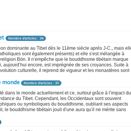
et
Nombre d'articles : 34
on dominante au Tibet dès le 11ème siècle après J-C., mais ell
atholiques sont également présents) et elle s'est mélangée à
 religion Bön. Il n'empêche que le bouddhisme tibétain marque
ui, aujourd’hui encore, est imprégnée de ses croyances. Suite à
lution culturelle, il reprend de vigueur et les monastères sont
le monde
Nombre d'articles : 33
é dans le monde actuellement et ce, surtout grâce à l'impact du
pendance du Tibet. Cependant, les Occidentaux sont souvent
ophiques ou symboliques du bouddhisme, oubliant ses aspects
ait, le bouddhisme tibétain jouit d'une aura qu'il ne mérite sans