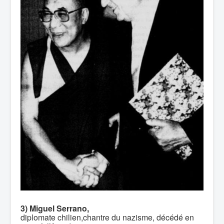
3) Miguel Serrano,
diplomate chilien,chantre du nazisme, décédé en