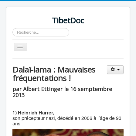
TibetDoc
Rechercher
Basculer
la
navigation
Dalaï-lama : Mauvaises
fréquentations !
≡
par Albert Ettinger le 16 semptembre
2013
1) Heinrich Harrer,
son précepteur nazi, décédé en 2006 à l’âge de 93
ans