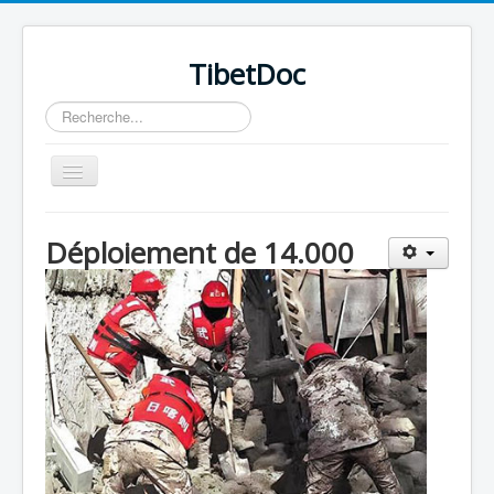
TibetDoc
Rechercher
Basculer
la
navigation
Déploiement de 14.000
≡