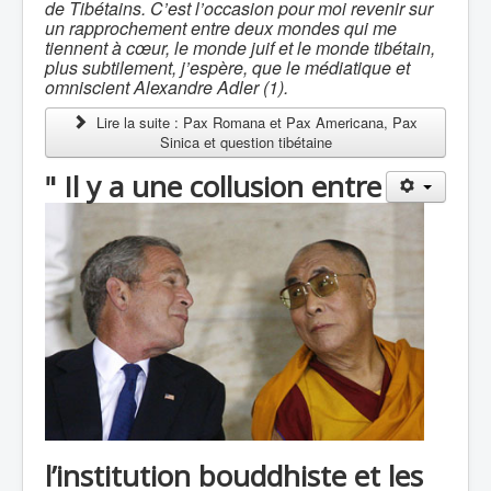
de Tibétains. C’est l’occasion pour moi revenir sur
un rapprochement entre deux mondes qui me
tiennent à cœur, le monde juif et le monde tibétain,
plus subtilement, j’espère, que le médiatique et
omniscient Alexandre Adler (1).
Lire la suite : Pax Romana et Pax Americana, Pax
Sinica et question tibétaine
" Il y a une collusion entre
l’institution bouddhiste et les