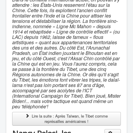
attendre : les États-Unis resserrent l'étau sur la
Chine. Cette fois, ils exploitent l'ancien conflit
frontalier entre l'Inde et la Chine pour attiser les
tensions et déstabiliser la région. La frontière sino-
indienne, nommée « Ligne Mc Mahon » depuis
1914 et rebaptisée « Ligne de contrôle effectif » (ou
LAC) depuis 1962, laisse de fameux « flous
artistiques » quant aux appartenances territoriales
des uns et des autres. Du côté Est, l'Arunachal
Pradesh, un État indien jouxtant le Bhoutan est en
jeu, et du côté Ouest, c'est l'Aksai Chin contrôlé par
la Chine qui est en jeu. Vous l'aurez compris, cela
se passe à la frontière du Tibet, une des cinq
Régions autonomes de la Chine. Or dès qu'il s'agit
du Tibet, les émotions font vibrer les tripes, le dalaï-
lama n'est pas loin portant ses 87 ans d'âge,
accompagné par ses acolytes de l'ICT
(International Campaign for Tibet). Bien joué, Mister
Biden!... mais votre tactique est quand même un
peu 'téléphonée'!
Lire la suite : Après Taïwan, le Tibet comme
représailles américaines !