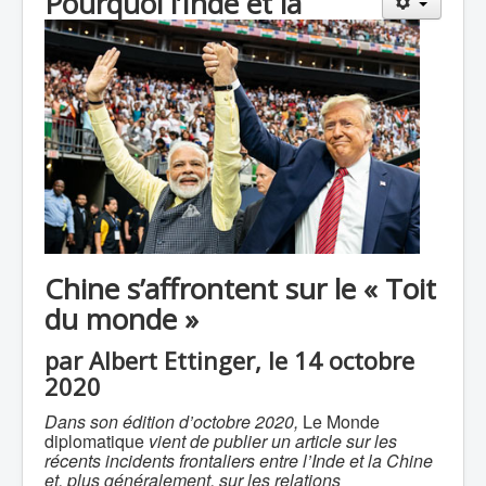
Pourquoi l’Inde et la
Chine s’affrontent sur le « Toit
du monde »
par Albert Ettinger, le 14 octobre
2020
Dans son édition d’octobre 2020,
Le Monde
diplomatique
vient de publier un article sur les
récents incidents frontaliers entre l’Inde et la Chine
et, plus généralement, sur les relations