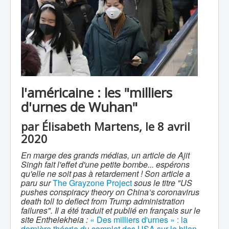
l'américaine : les "milliers
d'urnes de Wuhan"
par Élisabeth Martens, le 8 avril
2020
En marge des grands médias, un article de Ajit
Singh fait l'effet d'une petite bombe... espérons
qu'elle ne soit pas à retardement !
Son article a
paru sur
The Grayzone Project
sous le titre "US
pushes conspiracy theory on China’s coronavirus
death toll to deflect from Trump administration
failures".
Il a été traduit et publié en français sur le
site Enthelekheia :
« Des milliers d'urnes » : la
dernière théorie du complot des USA sur le bilan