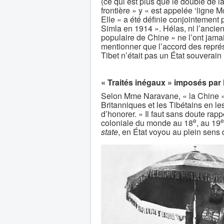
(ce qui est plus que le double de la
frontière » y « est appelée ‘ligne
Elle « a été définie conjointement 
Simla en 1914 ». Hélas, ni l’ancie
populaire de Chine » ne l’ont jam
mentionner que l’accord des représ
Tibet n’était pas un État souverai
« Traités inégaux » imposés par 
Selon Mme Naravane, « la Chine » a
Britanniques et les Tibétains en les
d’honorer. » Il faut sans doute r
e
e
coloniale du monde au 18
, au 19
state
, en État voyou au plein sens 