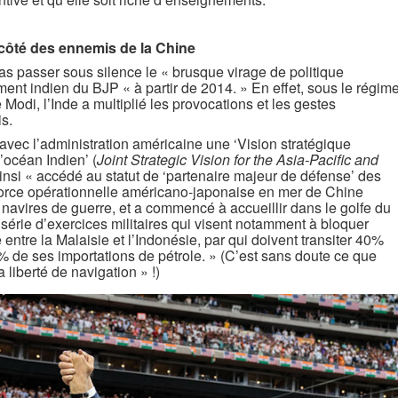
c
ô
té des ennemis de la Chine
s passer sous silence le « brusque virage de politique
ent indien du BJP « à partir de 2014. » En effet, sous le régim
 Modi, l’Inde a multiplié les provocations et les gestes
s.
vec l’administration américaine une ‘Vision stratégique
’océan Indien’ (
Joint Strategic Vision for the Asia-Pacific and
 ainsi « accédé au statut de ‘partenaire majeur de défense’ des
e force opérationnelle américano-japonaise en mer de Chine
navires de guerre, et a commencé à accueillir dans le golfe du
 série d’exercices militaires qui visent notamment à bloquer
 entre la Malaisie et l’Indonésie, par qui doivent transiter 40%
% de ses importations de pétrole. » (C’est sans doute ce que
 liberté de navigation » !)