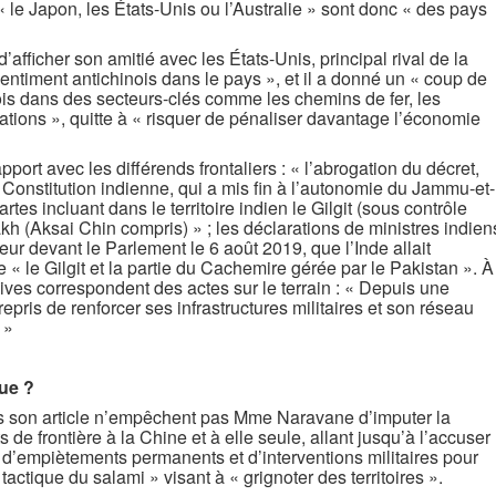
 le Japon, les États-Unis ou l’Australie » sont donc « des pays
afficher son amitié avec les États-Unis, principal rival de la
 sentiment antichinois dans le pays », et il a donné un « coup de
ois dans des secteurs-clés comme les chemins de fer, les
ations », quitte à « risquer de pénaliser davantage l’économie
apport avec les différends frontaliers : « l’abrogation du décret,
a Constitution indienne, qui a mis fin à l’autonomie du Jammu-et-
rtes incluant dans le territoire indien le Gilgit (sous contrôle
kh (Aksai Chin compris) » ; les déclarations de ministres indien
érieur devant le Parlement le 6 août 2019, que l’Inde allait
e « le Gilgit et la partie du Cachemire gérée par le Pakistan ». À
ives correspondent des actes sur le terrain : « Depuis une
pris de renforcer ses infrastructures militaires et son réseau
 »
que ?
ans son article n’empêchent pas Mme Naravane d’imputer la
 de frontière à la Chine et à elle seule, allant jusqu’à l’accuser
« d’empiètements permanents et d’interventions militaires pour
 tactique du salami » visant à « grignoter des territoires ».