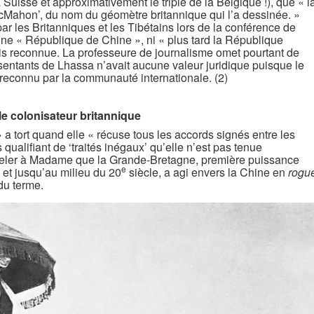
 Suisse et approximativement le triple de la Belgique !), que « l
 McMahon’, du nom du géomètre britannique qui l’a dessinée. »
par les Britanniques et les Tibétains lors de la conférence de
nne « République de Chine », ni « plus tard la République
ais reconnue. La professeure de journalisme omet pourtant de
entants de Lhassa n’avait aucune valeur juridique puisque le
n reconnu par la communauté internationale. (2)
le colonisateur britannique
 tort quand elle « récuse tous les accords signés entre les
 qualifiant de ‘traités inégaux’ qu’elle n’est pas tenue
appeler à Madame que la Grande-Bretagne, première puissance
e
et jusqu’au milieu du 20
siècle, a agi envers la Chine en
rogu
du terme.