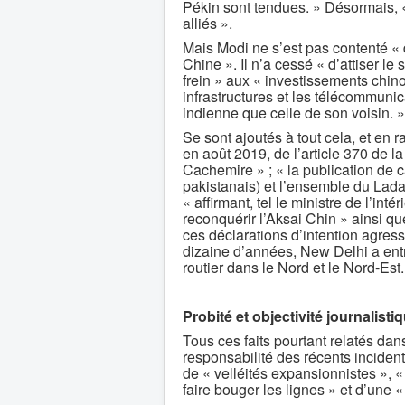
Pékin sont tendues. » Désormais, «
alliés ».
Mais Modi ne s’est pas contenté « d’
Chine ». Il n’a cessé « d’attiser le
frein » aux « investissements chin
infrastructures et les télécommunic
indienne que celle de son voisin. »
Se sont ajoutés à tout cela, et en r
en août 2019, de l’article 370 de l
Cachemire » ; « la publication de ca
pakistanais) et l’ensemble du Lada
« affirmant, tel le ministre de l’int
reconquérir l’Aksai Chin » ainsi qu
ces déclarations d’intention agress
dizaine d’années, New Delhi a entre
routier dans le Nord et le Nord-Est.
Probité et objectivité journalisti
Tous ces faits pourtant relatés d
responsabilité des récents incidents
de « velléités expansionnistes », 
faire bouger les lignes » et d’une «