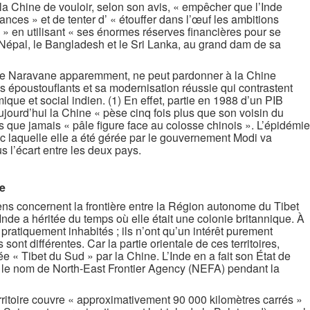
à la Chine de vouloir, selon son avis, « empêcher que l’Inde
nces » et de tenter d’ « étouffer dans l’œuf les ambitions
» en utilisant « ses énormes réserves financières pour se
e Népal, le Bangladesh et le Sri Lanka, au grand dam de sa
me Naravane apparemment, ne peut pardonner à la Chine
 époustouflants et sa modernisation réussie qui contrastent
ue et social indien. (1) En effet, partie en 1988 d’un PIB
ujourd’hui la Chine « pèse cinq fois plus que son voisin du
lus que jamais « pâle figure face au colosse chinois ». L’épidémie
c laquelle elle a été gérée par le gouvernement Modi va
s l’écart entre les deux pays.
de
iens concernent la frontière entre la Région autonome du Tibet
’Inde a héritée du temps où elle était une colonie britannique. À
nt pratiquement inhabités ; ils n’ont qu’un intérêt purement
 sont différentes. Car la partie orientale de ces territoires,
ée « Tibet du Sud » par la Chine. L’Inde en a fait son État de
t le nom de North-East Frontier Agency (NEFA) pendant la
itoire couvre « approximativement 90 000 kilomètres carrés »