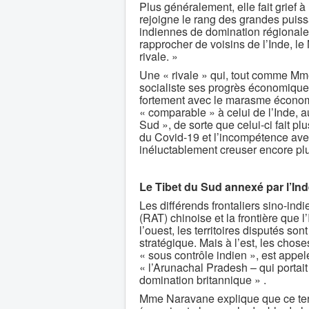
Plus généralement, elle fait grief 
rejoigne le rang des grandes puissa
indiennes de domination régionale 
rapprocher de voisins de l’Inde, l
rivale. »
Une « rivale » qui, tout comme M
socialiste ses progrès économiques
fortement avec le marasme économiq
« comparable » à celui de l’Inde, a
Sud », de sorte que celui-ci fait p
du Covid-19 et l’incompétence ave
inéluctablement creuser encore plu
Le Tibet du Sud annexé par l’In
Les différends frontaliers sino-ind
(RAT) chinoise et la frontière que l
l’ouest, les territoires disputés so
stratégique. Mais à l’est, les choses
« sous contrôle indien », est appel
« l’Arunachal Pradesh – qui portai
domination britannique » .
Mme Naravane explique que ce terr