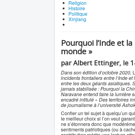
Religion
Histoire
Politique
Xinjiang
Pourquoi l’Inde et la
monde »
par Albert Ettinger, le 
Dans son édition d’octobre 2020,
L
incidents frontaliers entre l’Inde et
entre les deux géants asiatiques. S
jamais stabilisée : Pourquoi la Chin
Naravane entend faire la lumière su
encadré intitulé « Des territoires
de journalisme à l’université Asho
Confier un tel sujet à quelqu’un qui
le meilleur choix si l’on veut garan
ne s’étonnera donc que modérément
sentiments patriotiques (ou à cach
contribution mérite une lecture atte