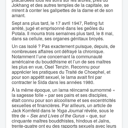
Jokhang et des autres temples de la capitale, se
mirent à conter les galipettes de la dame et de son
amant.
Sept ans plus tard, le 17 avril 1947, Reting fut
arrêté, jugé et emprisonné dans les geôles du
Potala. Il mourra trois semaines plus tard, le 8 mai,
dans sa cellule, ses organes génitaux broyés.
Un cas isolé ? Pas exactement puisque, depuis, de
nombreuses affaires ont défrayé la chronique.
Notamment l’une concernant la communauté
américaine du bouddhisme et l’un de ses maîtres
les plus en vue, Osel Tenzin. Reconnu pour
apprécier les pratiques du Traité de Choephel, et
pour son appétit sexuel, le lama avait fini par
contracter le Sida dans les années 1980.
À la même époque, un lama réincarné surnommé «
la sagesse folle » par ses pairs et ses disciples,
était connu pour son alcoolisme et ses excentricités
sexuelles et financières. Par ailleurs, un article de
Jack Kornfeld dans le
Yoga Journal
révèle, sous le
titre de «
Sex and Lives of the Gurus
» que, sur
cinquante maîtres bouddhistes, hindous et Jaïns,
trente-quatre ont eu des rapports sexuels avec leurs