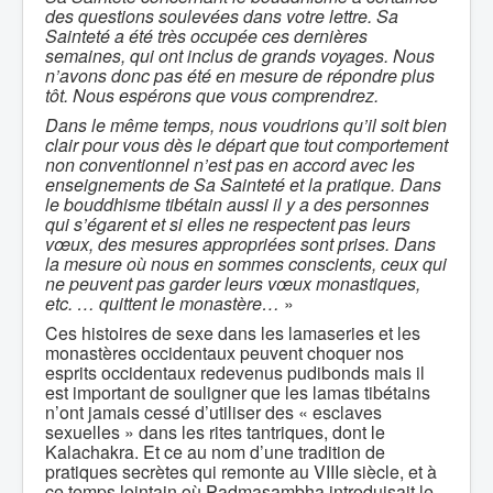
des questions soulevées dans votre lettre. Sa
Sainteté a été très occupée ces dernières
semaines, qui ont inclus de grands voyages. Nous
n’avons donc pas été en mesure de répondre plus
tôt. Nous espérons que vous comprendrez.
Dans le même temps, nous voudrions qu’il soit bien
clair pour vous dès le départ que tout comportement
non conventionnel n’est pas en accord avec les
enseignements de Sa Sainteté et la pratique. Dans
le bouddhisme tibétain aussi il y a des personnes
qui s’égarent et si elles ne respectent pas leurs
vœux, des mesures appropriées sont prises. Dans
la mesure où nous en sommes conscients, ceux qui
ne peuvent pas garder leurs vœux monastiques,
etc. … quittent le monastère…
»
Ces histoires de sexe dans les lamaseries et les
monastères occidentaux peuvent choquer nos
esprits occidentaux redevenus pudibonds mais il
est important de souligner que les lamas tibétains
n’ont jamais cessé d’utiliser des « esclaves
sexuelles » dans les rites tantriques, dont le
Kalachakra. Et ce au nom d’une tradition de
pratiques secrètes qui remonte au VIIIe siècle, et à
ce temps lointain où Padmasambha introduisait le