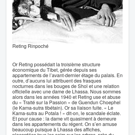
Reting Rinpoché
Or Reting possédait la troisième structure
économique du Tibet, gérée depuis ses
appartements de l’avant-dernier étage du palais. En
outre, d’aucuns lui attribuent des frasques
nocturnes dans les bouges de Shol et une relation
officielle avec une dame de Lhassa. Nous sommes
alors dans les années 1940 et Reting use et abuse
du « Traité sur la Passion » de Guendun Choephel
(le Kama-sutra tibétain). Or sa liaison fuite. « Le
Kama-sutra au Potala ! » dit-on, le scandale éclate.
Et pour cause : la dame vit quasiment à demeure
dans les appartements du régent. On s’en amuse
beaucoup puisque à Lhassa des affiches,
placardées tous les soirs sur les arbres, près du