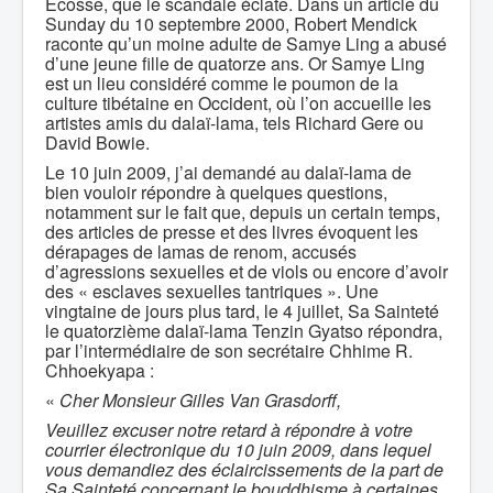
Écosse, que le scandale éclate. Dans un article du
Sunday du 10 septembre 2000, Robert Mendick
raconte qu’un moine adulte de Samye Ling a abusé
d’une jeune fille de quatorze ans. Or Samye Ling
est un lieu considéré comme le poumon de la
culture tibétaine en Occident, où l’on accueille les
artistes amis du dalaï-lama, tels Richard Gere ou
David Bowie.
Le 10 juin 2009, j’ai demandé au dalaï-lama de
bien vouloir répondre à quelques questions,
notamment sur le fait que, depuis un certain temps,
des articles de presse et des livres évoquent les
dérapages de lamas de renom, accusés
d’agressions sexuelles et de viols ou encore d’avoir
des « esclaves sexuelles tantriques ». Une
vingtaine de jours plus tard, le 4 juillet, Sa Sainteté
le quatorzième dalaï-lama Tenzin Gyatso répondra,
par l’intermédiaire de son secrétaire Chhime R.
Chhoekyapa :
«
Cher Monsieur Gilles Van Grasdorff,
Veuillez excuser notre retard à répondre à votre
courrier électronique du 10 juin 2009, dans lequel
vous demandiez des éclaircissements de la part de
Sa Sainteté concernant le bouddhisme à certaines