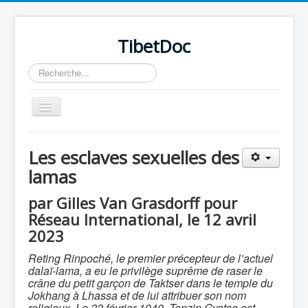
TibetDoc
Rechercher
Basculer
la
navigation
Les esclaves sexuelles des
lamas
≡
par Gilles Van Grasdorff pour
Réseau International, le 12 avril
2023
Reting Rinpoché, le premier précepteur de l’actuel
dalaï-lama, a eu le privilège suprême de raser le
crâne du petit garçon de Taktser dans le temple du
Jokhang à Lhassa et de lui attribuer son nom
religieux. Le 22 février 1940, Tenzin Gyatso est