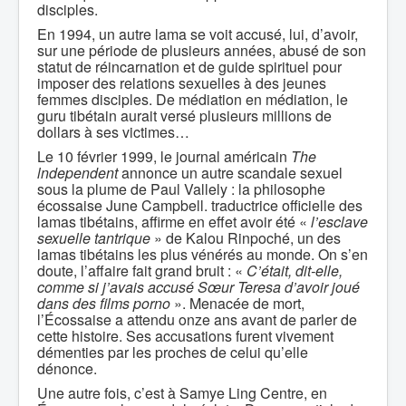
disciples.
En 1994, un autre lama se voit accusé, lui, d’avoir,
sur une période de plusieurs années, abusé de son
statut de réincarnation et de guide spirituel pour
imposer des relations sexuelles à des jeunes
femmes disciples. De médiation en médiation, le
guru tibétain aurait versé plusieurs millions de
dollars à ses victimes…
Le 10 février 1999, le journal américain
The
lndependent
annonce un autre scandale sexuel
sous la plume de Paul Vallely : la philosophe
écossaise June Campbell. traductrice officielle des
lamas tibétains, affirme en effet avoir été «
l’esclave
sexuelle tantrique
» de Kalou Rinpoché, un des
lamas tibétains les plus vénérés au monde. On s’en
doute, l’affaire fait grand bruit : «
C’était, dit-elle,
comme si j’avais accusé Sœur Teresa d’avoir joué
dans des films porno
». Menacée de mort,
l’Écossaise a attendu onze ans avant de parler de
cette histoire. Ses accusations furent vivement
démenties par les proches de celui qu’elle
dénonce.
Une autre fois, c’est à Samye Ling Centre, en