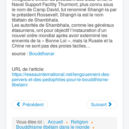
Naval Support Facility Thurmont, plus connu sous
le nom de Camp David, fut renommé Shangri-la par
le président Roosevelt. Shangri-la est le nom
tibétain de Shambhala.
Les autorités de Shambhala, comme les généraux
étasuniens, ont pour objectif l’instauration d’un
nouvel ordre mondial après avoir exterminé les
ennemis de la « Bonne Loi », mais la Russie et la
Chine ne sont pas des proies faciles…
source :
Bouddhanar
URL de l'article:
https://reseauinternational.net/lengouement-des-
pervers-et-des-pedophiles-pour-le-bouddhisme-
tibetain/
Précédent
Suivant
Vous êtes ici :
Accueil
Religion
Bouddhisme tibétain dans le monde