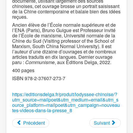
documenté, utilisant largement des sources
chinoises, cet ouvrage brosse un portrait saisissant
de la Chine contemporaine et balaie bien des idées
reçues.
Ancien élève de l’École normale supérieure et de
l’ENA (Paris), Bruno Guigue est Professeur invité
de l’École de marxisme, Université normale de la
Chine du Sud (Visiting professor of the School of
Marxism, South China Normal University). Il est
l’auteur d’une dizaine d’ouvrages et de nombreux
articles traduits en dix langues. Dernier ouvrage
paru :
Communisme
, aux Éditions Delga, 2022.
400 pages
ISBN 978-2-37607-273-7
https://editionsdelga.fr/produit/lodyssee-chinoise/?
utm_source=mailpoet&utm_medium=email&utm_s
ource_platform=mailpoet&utm_campaign=nouveau
tes-videos-dans-la-presse_8
Précédent
Suivant