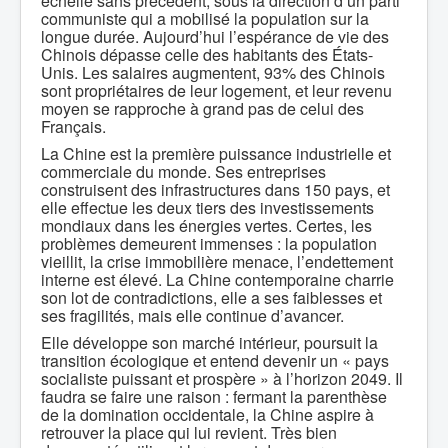
échelle sans précédent, sous la direction d’un parti
communiste qui a mobilisé la population sur la
longue durée. Aujourd’hui l’espérance de vie des
Chinois dépasse celle des habitants des États-
Unis. Les salaires augmentent, 93% des Chinois
sont propriétaires de leur logement, et leur revenu
moyen se rapproche à grand pas de celui des
Français.
La Chine est la première puissance industrielle et
commerciale du monde. Ses entreprises
construisent des infrastructures dans 150 pays, et
elle effectue les deux tiers des investissements
mondiaux dans les énergies vertes. Certes, les
problèmes demeurent immenses : la population
vieillit, la crise immobilière menace, l’endettement
interne est élevé. La Chine contemporaine charrie
son lot de contradictions, elle a ses faiblesses et
ses fragilités, mais elle continue d’avancer.
Elle développe son marché intérieur, poursuit la
transition écologique et entend devenir un « pays
socialiste puissant et prospère » à l’horizon 2049. Il
faudra se faire une raison : fermant la parenthèse
de la domination occidentale, la Chine aspire à
retrouver la place qui lui revient. Très bien