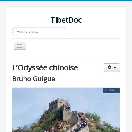
TibetDoc
Rechercher
Basculer
la
navigation
L’Odyssée chinoise
Bruno Guigue
≡