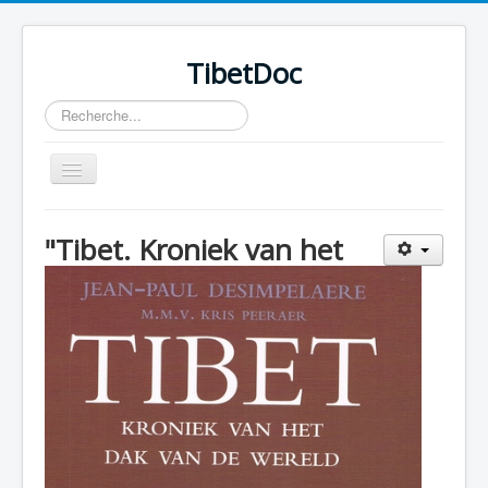
TibetDoc
Rechercher
Basculer
la
navigation
"Tibet. Kroniek van het
≡