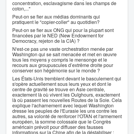
concentration, esclavagisme dans les champs de
coton,..."
Peut-on se fier aux médias dominants qui
pratiquent le "copier-coller" au quotidien?
Peut-on se fier aux ONG qui pour la plupart sont
financées par le NED (New Endowment for
Democracy, rejeton de la CIA) ?
N'est-ce pas une vaste orchestration menée par
Washington qui se sait menacée et met en œuvre
tous les moyens y compris le mensonge et le
recours aux groupuscules d’extrême droite pour
conserver son hégémonie sur le monde ?
Les États-Unis tremblent devant le basculement qui
s'opère actuellement sous leurs yeux et dont le
centre de gravité se trouve en Asie centrale,
exactement là où vivent les Ouïghours, exactement
là où passent les nouvelles Routes de la Soie. Cela
explique l'acharnement avec lequel Washington
dresse les peuples de l'Eurasie les uns contre les
autres, sa volonté de renforcer l'OTAN et l'armement
européen, la somme colossale que le Congrès
américain prévoit pour diffuser des fausses
informations sur la Chine afin de la déstabiliser :