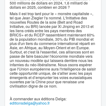
500 millions de dollars en 2024, 1,6 milliard de
dollars en 2025, combien en 2026 ?
Mais il est trop tard pour le « monstre capitaliste »,
tel que Jean Ziegler l'a nommé. L'Initiative des
nouvelles Routes de la soie (Belt and Road
Initiative, ou BRI) lancée par Xi Jinping en 2013 et
les liens créés entre les pays membres des
BRICS+ et du RCEP rassemblent maintenant 60%
de la population mondiale, 30% du PIB mondial et
plus d'un tiers du commerce international réparti en
Asie, en Afrique, au Moyen-Orient et en Europe.
Surtout, et c'est là l'essentiel, ces alliances sont en
passe de faire basculer l'économie mondiale vers
un nouveau modèle qui laissera derrière nous les
infamies du néo-libéralisme. Nous osons espérer
que l'Union européenne aura l'intelligence de saisir
cette opportunité unique, de s'allier avec les pays
émergents et d’emprunter les voies eurasiatiques
ouvertes par la Chine pour que renaisse une
civilisation digne de ce nom.
À commander aux éditions Delga:
editionsdelga@yahoo.fr