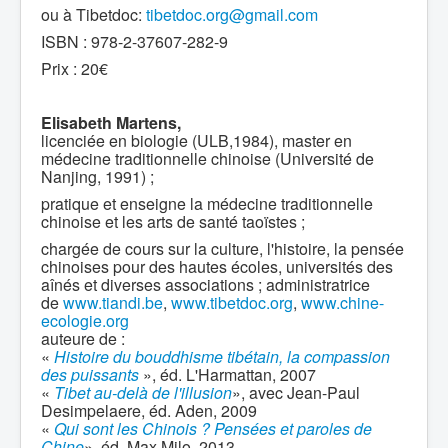
ou à Tibetdoc:
tibetdoc.org@gmail.com
ISBN : 978-2-37607-282-9
Prix : 20€
Elisabeth Martens,
licenciée en biologie (ULB,1984), master en
médecine traditionnelle chinoise (Université de
Nanjing, 1991) ;
pratique et enseigne la médecine traditionnelle
chinoise et les arts de santé taoïstes ;
chargée de cours sur la culture, l'histoire, la pensée
chinoises pour des hautes écoles, universités des
aînés et diverses associations ; administratrice
de
www.tiandi.be
,
www.tibetdoc.org
,
www.chine-
ecologie.org
auteure de :
«
Histoire du bouddhisme tibétain, la compassion
des puissants
», éd. L'Harmattan, 2007
«
Tibet au-delà de l'illusion
», avec Jean-Paul
Desimpelaere, éd. Aden, 2009
«
Qui sont les Chinois ? Pensées et paroles de
Chine
», éd. Max Milo, 2013