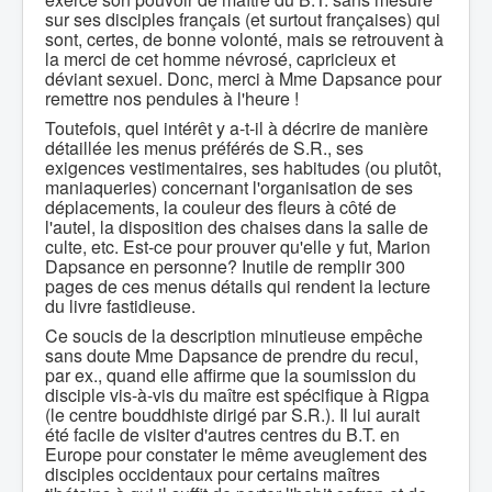
sur ses disciples français (et surtout françaises) qui
sont, certes, de bonne volonté, mais se retrouvent à
la merci de cet homme névrosé, capricieux et
déviant sexuel. Donc, merci à Mme Dapsance pour
remettre nos pendules à l'heure !
Toutefois, quel intérêt y a-t-il à décrire de manière
détaillée les menus préférés de S.R., ses
exigences vestimentaires, ses habitudes (ou plutôt,
maniaqueries) concernant l'organisation de ses
déplacements, la couleur des fleurs à côté de
l'autel, la disposition des chaises dans la salle de
culte, etc. Est-ce pour prouver qu'elle y fut, Marion
Dapsance en personne? Inutile de remplir 300
pages de ces menus détails qui rendent la lecture
du livre fastidieuse.
Ce soucis de la description minutieuse empêche
sans doute Mme Dapsance de prendre du recul,
par ex., quand elle affirme que la soumission du
disciple vis-à-vis du maître est spécifique à Rigpa
(le centre bouddhiste dirigé par S.R.). Il lui aurait
été facile de visiter d'autres centres du B.T. en
Europe pour constater le même aveuglement des
disciples occidentaux pour certains maîtres