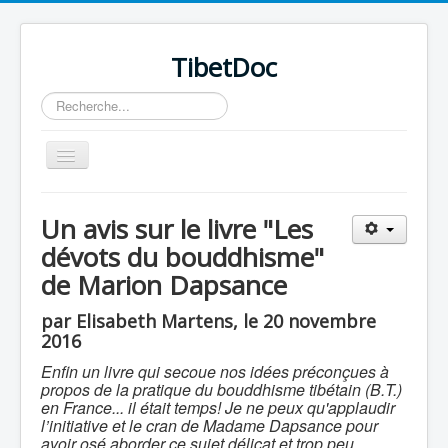
TibetDoc
Rechercher
Basculer
la
navigation
Un avis sur le livre "Les
dévots du bouddhisme"
de Marion Dapsance
≡
par Elisabeth Martens, le 20 novembre
2016
Enfin un livre qui secoue nos idées préconçues à
propos de la pratique du bouddhisme tibétain (B.T.)
en France... il était temps! Je ne peux qu'applaudir
l’initiative et le cran de Madame Dapsance pour
avoir osé aborder ce sujet délicat et trop peu