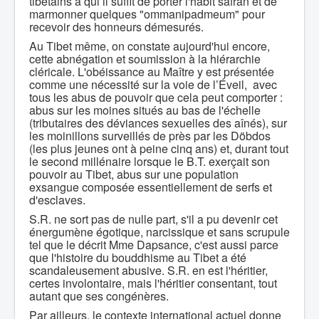
tibétains à qui il suffit de porter l'habit safran et de
marmonner quelques "ommanipadmeum" pour
recevoir des honneurs démesurés.
Au Tibet même, on constate aujourd'hui encore,
cette abnégation et soumission à la hiérarchie
cléricale. L'obéissance au Maître y est présentée
comme une nécessité sur la voie de l’Éveil, avec
tous les abus de pouvoir que cela peut comporter :
abus sur les moines situés au bas de l'échelle
(tributaires des déviances sexuelles des aînés), sur
les moinillons surveillés de près par les Döbdos
(les plus jeunes ont à peine cinq ans) et, durant tout
le second millénaire lorsque le B.T. exerçait son
pouvoir au Tibet, abus sur une population
exsangue composée essentiellement de serfs et
d'esclaves.
S.R. ne sort pas de nulle part, s'il a pu devenir cet
énergumène égotique, narcissique et sans scrupule
tel que le décrit Mme Dapsance, c'est aussi parce
que l'histoire du bouddhisme au Tibet a été
scandaleusement abusive. S.R. en est l'héritier,
certes involontaire, mais l'héritier consentant, tout
autant que ses congénères.
Par ailleurs, le contexte international actuel donne