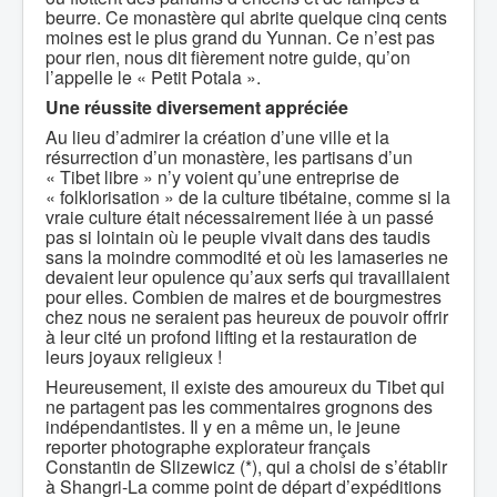
beurre. Ce monastère qui abrite quelque cinq cents
moines est le plus grand du Yunnan. Ce n’est pas
pour rien, nous dit fièrement notre guide, qu’on
l’appelle le « Petit Potala ».
Une réussite diversement appréciée
Au lieu d’admirer la création d’une ville et la
résurrection d’un monastère, les partisans d’un
« Tibet libre » n’y voient qu’une entreprise de
« folklorisation » de la culture tibétaine, comme si la
vraie culture était nécessairement liée à un passé
pas si lointain où le peuple vivait dans des taudis
sans la moindre commodité et où les lamaseries ne
devaient leur opulence qu’aux serfs qui travaillaient
pour elles. Combien de maires et de bourgmestres
chez nous ne seraient pas heureux de pouvoir offrir
à leur cité un profond lifting et la restauration de
leurs joyaux religieux !
Heureusement, il existe des amoureux du Tibet qui
ne partagent pas les commentaires grognons des
indépendantistes. Il y en a même un, le jeune
reporter photographe explorateur français
Constantin de Slizewicz (*), qui a choisi de s’établir
à Shangri-La comme point de départ d’expéditions