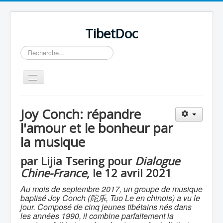
TibetDoc
Rechercher
Basculer
la
navigation
Joy Conch: répandre
l'amour et le bonheur par
la musique
≡
par Lijia Tsering pour
Dialogue
Chine-France
, le 12 avril 2021
Au mois de septembre 2017, un groupe de musique
baptisé Joy Conch (
陀乐
, Tuo Le en chinois) a vu le
jour. Composé de cinq jeunes tibétains nés dans
les années 1990, il combine parfaitement la