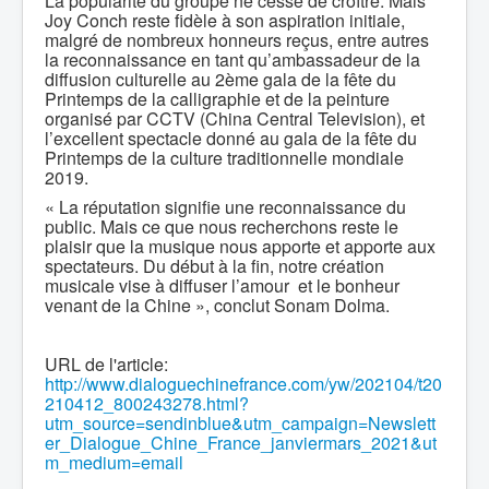
La popularité du groupe ne cesse de croître. Mais
Joy Conch reste fidèle à son aspiration initiale,
malgré de nombreux honneurs reçus, entre autres
la reconnaissance en tant qu’ambassadeur de la
diffusion culturelle au 2ème gala de la fête du
Printemps de la calligraphie et de la peinture
organisé par CCTV (China Central Television), et
l’excellent spectacle donné au gala de la fête du
Printemps de la culture traditionnelle mondiale
2019.
« La réputation signifie une reconnaissance du
public. Mais ce que nous recherchons reste le
plaisir que la musique nous apporte et apporte aux
spectateurs. Du début à la fin, notre création
musicale vise à diffuser l’amour et le bonheur
venant de la Chine », conclut Sonam Dolma.
URL de l'article:
http://www.dialoguechinefrance.com/yw/202104/t20
210412_800243278.html?
utm_source=sendinblue&utm_campaign=Newslett
er_Dialogue_Chine_France_janviermars_2021&ut
m_medium=email