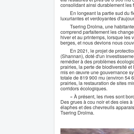
consolidant ainsi durablement les
En longeant la partie sud du fleuv
luxuriantes et verdoyantes d'aujou
Tsering Drolma, une habitante du
comprend parfaitement les changeme
hiver et au printemps, lorsque les v
berges, et nous devions nous couvri
En 2021, le projet de protection 
(Shannan), doté d'un investissement
remédier à des problèmes écologiqu
prairies, la perte de biodiversité e
mis en œuvre une gouvernance syst
totale de 819 900 mu (environ 54 
prairies, la restauration de sites m
corridors écologiques.
« À présent, les rives sont bordées
Des grues à cou noir et des oies à 
élaphes et des chevreuils apparaiss
Tsering Drolma.