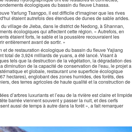
 fondements écologiques du bassin du fleuve Lhassa.
e Yarlung Tsangpo, il est difficile d'imaginer que les rives
rd'hui étaient autrefois des étendues de dunes de sable arides.
 village de Jieba, dans le district de Nedong, à Shannan,
nts écologiques qui affectent cette région. « Autrefois, en
ents étaient forts, le sable et la poussière recouvraient les
r entièrement avant de sortir. »
et de restauration écologique du bassin du fleuve Yajiang
 total de 3,924 milliards de yuans, a été lancé. Visant à
es tels que la destruction de la végétation, la dégradation des
t la diminution de la capacité de conservation de l'eau, le projet a
ématique et globale, restaurant une superficie écologique
667 hectares), englobant des zones humides, des forêts, des
iniers, des terres agricoles de haute qualité et la construction de
 d’arbres luxuriants et l’eau de la rivière est claire et limpide
tête barrée viennent souvent y passer la nuit, et des cerfs
ent aussi de temps à autre dans la forêt », a fait remarquer