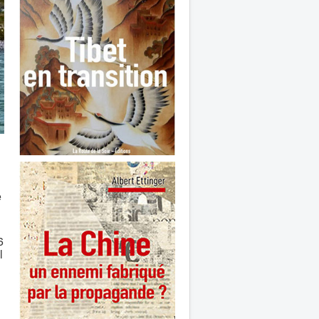
e
6
l