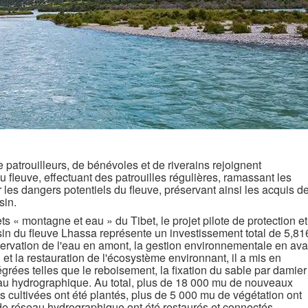
atrouilleurs, de bénévoles et de riverains rejoignent
u fleuve, effectuant des patrouilles régulières, ramassant les
 les dangers potentiels du fleuve, préservant ainsi les acquis d
sin.
 montagne et eau » du Tibet, le projet pilote de protection et
in du fleuve Lhassa représente un investissement total de 5,81
servation de l'eau en amont, la gestion environnementale en ava
 et la restauration de l'écosystème environnant, il a mis en
rées telles que le reboisement, la fixation du sable par damier
seau hydrographique. Au total, plus de 18 000 mu de nouveaux
s cultivées ont été plantés, plus de 5 000 mu de végétation ont
de réseau hydrographique ont été restaurés et connectés,