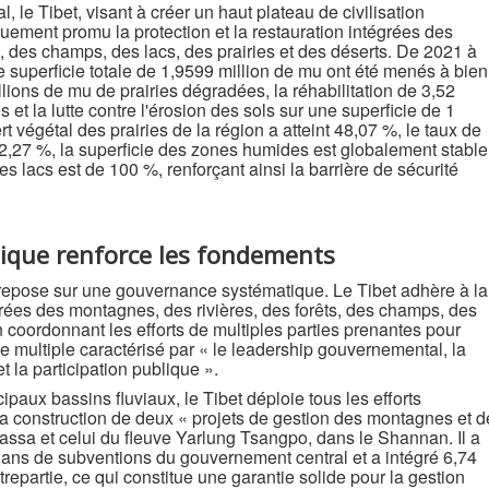
 Tibet, visant à créer un haut plateau de civilisation
uement promu la protection et la restauration intégrées des
s, des champs, des lacs, des prairies et des déserts. De 2021 à
e superficie totale de 1,9599 million de mu ont été menés à bien
lions de mu de prairies dégradées, la réhabilitation de 3,52
s et la lutte contre l'érosion des sols sur une superficie de 1
t végétal des prairies de la région a atteint 48,07 %, le taux de
92,27 %, la superficie des zones humides est globalement stable
des lacs est de 100 %, renforçant ainsi la barrière de sécurité
ique renforce les fondements
pose sur une gouvernance systématique. Le Tibet adhère à la
égrées des montagnes, des rivières, des forêts, des champs, des
en coordonnant les efforts de multiples parties prenantes pour
 multiple caractérisé par « le leadership gouvernemental, la
t la participation publique ».
ux bassins fluviaux, le Tibet déploie tous les efforts
la construction de deux « projets de gestion des montagnes et d
hassa et celui du fleuve Yarlung Tsangpo, dans le Shannan. Il a
yuans de subventions du gouvernement central et a intégré 6,74
repartie, ce qui constitue une garantie solide pour la gestion