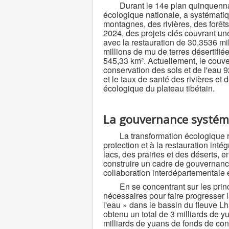
Durant le 14e plan quinquennal, le
écologique nationale, a systématiq
montagnes, des rivières, des forêt
2024, des projets clés couvrant un
avec la restauration de 30,3536 mil
millions de mu de terres désertifiée
545,33 km². Actuellement, le couver
conservation des sols et de l'eau 
et le taux de santé des rivières et 
écologique du plateau tibétain.
La gouvernance systém
La transformation écologique re
protection et à la restauration int
lacs, des prairies et des déserts, 
construire un cadre de gouvernance
collaboration interdépartementale e
En se concentrant sur les principa
nécessaires pour faire progresser 
l'eau » dans le bassin du fleuve L
obtenu un total de 3 milliards de 
milliards de yuans de fonds de cont