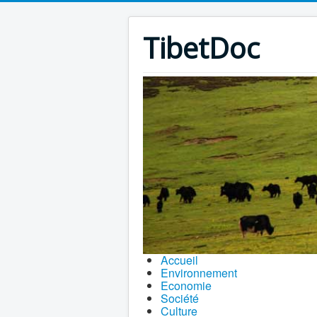
TibetDoc
Accueil
Environnement
Economie
Société
Culture