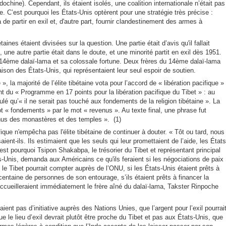
ochine). Cependant, ils étaient isolés, une coalition internationale n’était pas
. C’est pourquoi les États-Unis optèrent pour une stratégie très précise :
de partir en exil et, d'autre part, fournir clandestinement des armes à
bétaines étaient divisées
sur la question. Une partie était d’avis qu'il fallait
 une autre partie était dans le doute, et une minorité partit en exil dès 1951.
du 14ème dalaï-lama et sa colossale fortune. Deux frères du 14ème dalaï-lama
son des États-Unis, qui représentaient leur seul espoir de soutien.
 la majorité de l’élite tibétaine vota pour l’accord de « libération pacifique »
nt du « Programme en 17 points pour la libération pacifique du Tibet » : au
ulé qu’« il ne serait pas touché aux fondements de la religion tibétaine ». La
ot « fondements » par le mot « revenus ». Au texte final, une phrase fut
enus des monastères et des temples ». (1)
fique n'empêcha pas l'élite tibétaine de continuer à douter. « Tôt ou tard, nous
aient-ils. Ils estimaient que les seuls qui leur promettaient de l’aide, les États
est pourquoi Tsipon Shakabpa, le trésorier du Tibet et représentant principal
-Unis, demanda aux Américains ce qu'ils feraient si les négociations de paix
 le Tibet pourrait compter auprès de l’ONU, si les États-Unis étaient prêts à
 centaine de personnes de son entourage, s’ils étaient prêts à financer la
 accueilleraient immédiatement le frère aîné du dalaï-lama, Takster Rinpoche
ient pas d’initiative auprès des Nations Unies, que l’argent pour l’exil pourrai
e le lieu d’exil devrait plutôt être proche du Tibet et pas aux États-Unis, que