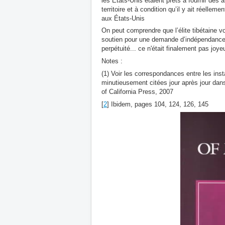
les États-Unis étaient prêts à fournir des 
territoire et à condition qu’il y ait réelle
aux États-Unis
On peut comprendre que l’élite tibétaine v
soutien pour une demande d’indépendance,
perpétuité... ce n'était finalement pas jo
Notes :
(1) Voir les correspondances entre les insta
minutieusement citées jour après jour dan
of California Press, 2007
[
2
] Ibidem, pages 104, 124, 126, 145