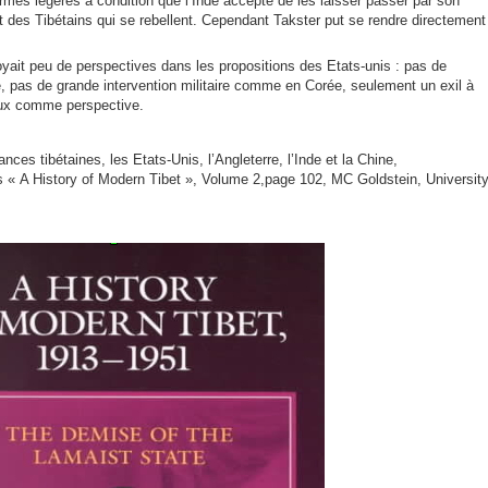
armes légères à condition que l’Inde accepte de les laisser passer par son
ment des Tibétains qui se rebellent. Cependant Takster put se rendre directement
oyait peu de perspectives dans les propositions des Etats-unis : pas de
 pas de grande intervention militaire comme en Corée, seulement un exil à
yeux comme perspective.
nces tibétaines, les Etats-Unis, l’Angleterre, l’Inde et la Chine,
s « A History of Modern Tibet », Volume 2,page 102, MC Goldstein, Universit