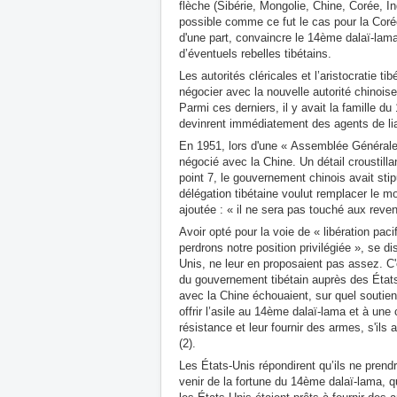
flèche (Sibérie, Mongolie, Chine, Corée, Ind
possible comme ce fut le cas pour la Corée
d'une part, convaincre le 14ème dalaï-lama 
d’éventuels rebelles tibétains.
Les
autorités cléricales et l’aristocratie ti
négocier avec la nouvelle autorité chinoise,
Parmi ces derniers, il y avait la famille 
devinrent immédiatement des agents de liai
En 1951, lors d'une « Assemblée Générale »,
négocié avec la Chine. Un détail croustilla
point 7, le gouvernement chinois avait stip
délégation tibétaine voulut remplacer le m
ajoutée : « il ne sera pas touché aux rev
Avoir opté pour la voie de « libération paci
perdrons notre position privilégiée », se dis
Unis, ne leur en proposaient pas assez. C'
du gouvernement tibétain auprès des États
avec la Chine échouaient, sur quel soutien
offrir l’asile au 14ème dalaï-lama et à une
résistance et leur fournir des armes, s'ils
(2).
Les États-Unis répondirent qu’ils ne prendra
venir de la fortune du 14ème dalaï-lama, qu