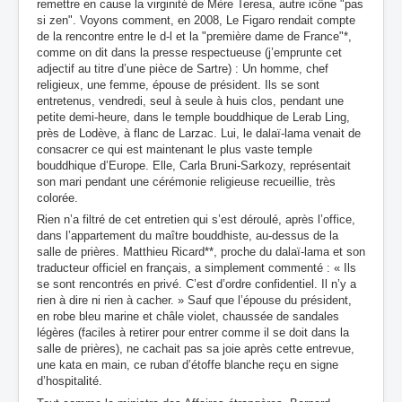
remettre en cause la virginité de Mère Teresa, autre icône "pas
si zen". Voyons comment, en 2008, Le Figaro rendait compte
de la rencontre entre le d-l et la "première dame de France"*,
comme on dit dans la presse respectueuse (j’emprunte cet
adjectif au titre d’une pièce de Sartre) : Un homme, chef
religieux, une femme, épouse de président. Ils se sont
entretenus, vendredi, seul à seule à huis clos, pendant une
petite demi-heure, dans le temple bouddhique de Lerab Ling,
près de Lodève, à flanc de Larzac. Lui, le dalaï-lama venait de
consacrer ce qui est maintenant le plus vaste temple
bouddhique d’Europe. Elle, Carla Bruni-Sarkozy, représentait
son mari pendant une cérémonie religieuse recueillie, très
colorée.
Rien n’a filtré de cet entretien qui s’est déroulé, après l’office,
dans l’appartement du maître bouddhiste, au-dessus de la
salle de prières. Matthieu Ricard**, proche du dalaï-lama et son
traducteur officiel en français, a simplement commenté : « Ils
se sont rencontrés en privé. C’est d’ordre confidentiel. Il n’y a
rien à dire ni rien à cacher. » Sauf que l’épouse du président,
en robe bleu marine et châle violet, chaussée de sandales
légères (faciles à retirer pour entrer comme il se doit dans la
salle de prières), ne cachait pas sa joie après cette entrevue,
une kata en main, ce ruban d’étoffe blanche reçu en signe
d’hospitalité.