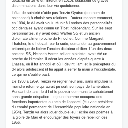
détacha en 1978 et l’interdit en 2010), subissent de graves
discriminations dans leur vie quotidienne.
L’état de sainteté n’aide pas Tenzin Gyatso (son nom de
naissance) à choisir ses relations. L’auteur raconte comment,
en 1994, le d-l avait voulu réunir à Londres des personnalités
occidentales ayant connu un Tibet indépendant. Sur les sept
personnalités, il y avait deux Waffen SS et un ancien
diplomate chilien proche de Pinochet. Comme Margaret
Thatcher, le d-l devait, par la suite, demander au gouvernement
britannique de libérer l’ancien dictateur chilien. L’un des deux
anciens SS, Heinrich Harrer, brillant alpiniste, avait été un
proche de Himmler. Il vécut les années d’après-guerre à
Lhassa, où il fut annobli et où il devint l’ami et le précepteur du
d-l alors adolescent (il lui apprit à serrer la main à l’occidentale,
ce qui ne s’oublie pas).
De 1950 à 1959, Tenzin va régner neuf ans, sans impulser la
moindre réforme qui aurait pu sorti son pays de l’arriération.
Pendant dix ans, le d-l et le pouvoir communiste cohabiteront
sans grande crispation. Le jeune homme occupera des
fonctions importantes au sein de l’appareil (élu vice-président
du comité permanent de l’Assemblée populaire nationale en
1954). Tenzin va alors jouer double jeu : écrire des poèmes à
la gloire de Mao et encourager des foyers de rébellion dès
1956.