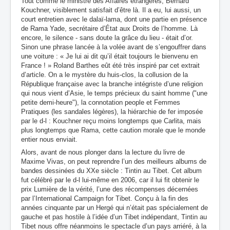
Tout comme le ministre des Affaires étrangères, Bernard
Kouchner, visiblement satisfait d’être là. Il a eu, lui aussi, un
court entretien avec le dalaï-lama, dont une partie en présence
de Rama Yade, secrétaire d’État aux Droits de l’homme. Là
encore, le silence - sans doute la grâce du lieu - était d’or.
Sinon une phrase lancée à la volée avant de s’engouffrer dans
une voiture : « Je lui ai dit qu’il était toujours le bienvenu en
France ! » Roland Barthes eût été très inspiré par cet extrait
d’article. On a le mystère du huis-clos, la collusion de la
République française avec la branche intégriste d’une religion
qui nous vient d’Asie, le temps précieux du saint homme ("une
petite demi-heure"), la connotation people et Femmes
Pratiques (les sandales légères), la hiérarchie de fer imposée
par le d-l : Kouchner reçu moins longtemps que Carlita, mais
plus longtemps que Rama, cette caution morale que le monde
entier nous enviait.
Alors, avant de nous plonger dans la lecture du livre de
Maxime Vivas, on peut reprendre l’un des meilleurs albums de
bandes dessinées du XXe siècle : Tintin au Tibet. Cet album
fut célébré par le d-l lui-même en 2006, car il lui fit obtenir le
prix Lumière de la vérité, l’une des récompenses décernées
par l’International Campaign for Tibet. Conçu à la fin des
années cinquante par un Hergé qui n’était pas spécialement de
gauche et pas hostile à l’idée d’un Tibet indépendant, Tintin au
Tibet nous offre néanmoins le spectacle d’un pays arriéré, à la