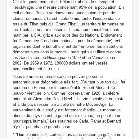
C’est le gouvernement de Pékin qui abolira le servage et
l’esclavage, une mesure concernant 95% de la population. En
exil en Inde, Tenzin va danser une succession de pas de
clercs, demandant tantôt l’autonomie, tantôt l’indépendance
totale du Tibet puis du" Grand Tibet", un territoire immense où
les Tibétains sont minoritaires. Il sera commandité en sous-
main par la CIA, grâce aux subsides du National Endowment
for Democracy (Fondation nationale pour la démocratie), cet
organisme dont le but officiel est de "renforcer les institutions
démocratiques dans le monde", mais qui s’est illustré contre
les Sandinistes au Nicaragua en 1990 et au Venezuela en
2002. De 1959 à 1972, 180000 dollars ont été versés
personnellement à Tenzin.
Nous sommes en présence d’un pouvoir personnel
autocratique et théocratique très fort. D’autant plus fort qu’il fut
soutenu en France par le considérable Robert Ménard. Ce
pouvoir vient de loin. Comme l’observait en 1920 la célèbre
orientaliste Alexandra David-Néel : "La vie sociale de ce vaste
et aride pays ressemble à celle de notre Moyen-Âge. La
souveraineté du clergé y est fortement établie. Le monarque
absolu du pays en est le grand chef religieux, un pontif tenu
pour supra humain." Les sourires de Carla, Rama et Bernard
n’y ont pas changé grand-chose.
* "Humble disciple", certes, mais sans soutien-gorge*, comme