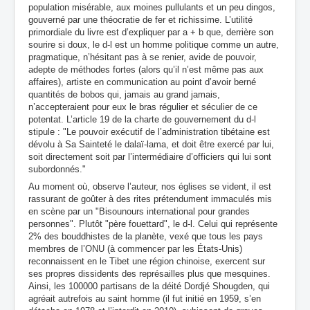
population misérable, aux moines pullulants et un peu dingos,
gouverné par une théocratie de fer et richissime. L’utilité
primordiale du livre est d’expliquer par a + b que, derrière son
sourire si doux, le d-l est un homme politique comme un autre,
pragmatique, n’hésitant pas à se renier, avide de pouvoir,
adepte de méthodes fortes (alors qu’il n’est même pas aux
affaires), artiste en communication au point d’avoir berné
quantités de bobos qui, jamais au grand jamais,
n’accepteraient pour eux le bras régulier et séculier de ce
potentat. L’article 19 de la charte de gouvernement du d-l
stipule : "Le pouvoir exécutif de l’administration tibétaine est
dévolu à Sa Sainteté le dalaï-lama, et doit être exercé par lui,
soit directement soit par l’intermédiaire d’officiers qui lui sont
subordonnés."
Au moment où, observe l’auteur, nos églises se vident, il est
rassurant de goûter à des rites prétendument immaculés mis
en scène par un "Bisounours international pour grandes
personnes". Plutôt "père fouettard", le d-l. Celui qui représente
2% des bouddhistes de la planète, vexé que tous les pays
membres de l’ONU (à commencer par les États-Unis)
reconnaissent en le Tibet une région chinoise, exercent sur
ses propres dissidents des représailles plus que mesquines.
Ainsi, les 100000 partisans de la déité Dordjé Shougden, qui
agréait autrefois au saint homme (il fut initié en 1959, s’en