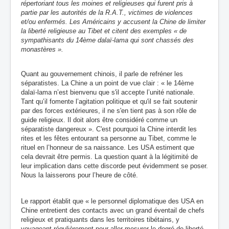
répertoriant tous les moines et religieuses qui furent pris à
partie par les autorités de la R.A.T., victimes de violences
et/ou enfermés. Les Américains y accusent la Chine de limiter
la liberté religieuse au Tibet et citent des exemples « de
sympathisants du 14ème dalaï-lama qui sont
chassés des
monastères »
.
Quant au gouvernement chinois, il parle de refréner les
séparatistes. La Chine a un point de vue clair : « le 14ème
dalaï-lama n’est bienvenu que s'il accepte l’unité nationale.
Tant qu’il fomente l’agitation politique et qu'il se fait soutenir
par des forces extérieures, il ne s'en tient pas à son rôle de
guide religieux. Il doit alors être considéré comme un
séparatiste dangereux ». C'est pourquoi la Chine interdit les
rites et les fêtes entourant sa personne au Tibet, comme le
rituel en l’honneur de sa naissance. Les USA estiment que
cela devrait être permis. La question quant à la légitimité de
leur implication dans cette discorde peut évidemment se poser.
Nous la laisserons pour l’heure de côté.
Le rapport établit que « le personnel diplomatique des USA en
Chine entretient des contacts avec un grand éventail de chefs
religieux et pratiquants dans les territoires tibétains, y
voyageant régulièrement pour aller mesurer le degré de liberté