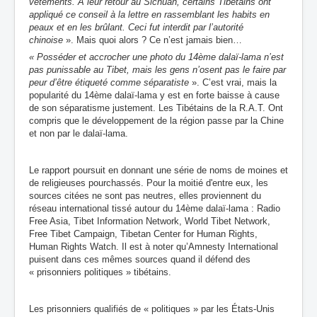
vêtements.
A leur retour au Sichuan, certains Tibétains ont
appliqué ce conseil à la lettre en rassemblant les habits en
peaux et en les brûlant. Ceci fut interdit par l’autorité
chinoise
». Mais quoi alors ? Ce n’est jamais bien…
« Posséder et accrocher une photo du 14ème dalaï-lama n’est
pas punissable au Tibet, mais les gens n’osent pas le faire
par
peur d’être étiqueté comme séparatiste
». C’est vrai, mais la
popularité du 14ème dalaï-lama y est en forte baisse à cause
de son séparatisme justement. Les Tibétains de la R.A.T. Ont
compris que le développement de la région passe par la Chine
et non par le dalaï-lama.
Le rapport poursuit en donnant une série de noms de moines et
de religieuses pourchassés. Pour la moitié d'entre eux,
les
sources citées ne sont pas neutres, elles proviennent
du
réseau international tissé autour du 14ème dalaï-lama : Radio
Free Asia, Tibet Information Network, World Tibet Network,
Free Tibet Campaign, Tibetan Center for Human Rights,
Human Rights Watch. Il est à noter qu’Amnesty International
puisent dans ces mêmes sources quand il défend des
« prisonniers politiques » tibétains.
Les prisonniers qualifiés de « politiques » par les États-Unis