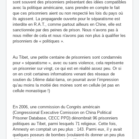
sont souvent des prisonniers présentant des idées compatibles
avec la politique américaine, sans prendre en compte le fait
que ces prisonniers aient ou non respecté les lois du pays où
ils agissent.
La propagande ouverte pour le séparatisme est
interdite
en R.A.T., comme partout ailleurs en Chine, elle est
sanctionnée par des peines de prison. Nous n’avons pas à
nous mêler de cela et nous n'avons pas non plus à qualifier les
prisonniers de « politiques ».
Au Tibet, une petite centaine de prisonniers sont condamnés
pour « séparatisme », avec ou sans violence, cela représente
un prisonnier sur vingt, ce qui est en réalité assez peu. Or si
on en croit certaines informations venant des réseaux de
soutien du 14ème dalaï-lama, on pourrait avoir l’impression
qu’au moins la moitié des moines sont en cellule (et pas en
cellule monastique !)
En 2006, une commission du Congrès américain
(Congressional Executive Comission on China Political
Prisoner Database, CECC PPD) dénombrait 96 prisonniers
politiques au Tibet, parmi lesquels 71 religieux. Cette fois,
Amnesty en comptait un peu plus : 143. Parmi eux, il y avait
quelques poseurs de bombes (voulaient-ils donner un peu plus