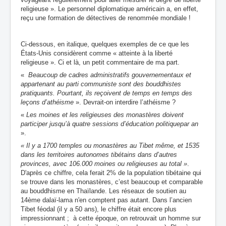
religieuse ». Le personnel diplomatique américain a, en effet,
reçu une formation de détectives de renommée mondiale !
Ci-dessous, en italique, quelques exemples de ce que les
États-Unis considèrent comme « atteinte à la liberté
religieuse ». Ci et là, un petit commentaire de ma part.
«
Beaucoup de cadres administratifs gouvernementaux et
appartenant au parti communiste sont des bouddhistes
pratiquants. Pourtant, ils reçoivent de temps en temps des
leçons d’athéisme
».
Devrait-on i
nterdire l’athéisme ?
«
Les moines et les religieuses des monastères doivent
participer jusqu’à quatre sessions d’éducation politique
par an
».
« Il y a 1700 temples ou monastères au Tibet même, et 1535
dans les territoires autonomes tibétains dans d’autres
provinces, avec 106.000 moines ou religieuses au total »
.
D'après ce chiffre, cela ferait 2% de la population tibétaine qui
se trouve dans les monastères, c’est beaucoup et comparable
au bouddhisme en Thaïlande. Les réseaux de soutien au
14ème dalaï-lama n'en comptent pas autant. Dans l’ancien
Tibet féodal (il y a 50 ans), le chiffre était encore plus
impressionnant ; à cette époque, on retrouvait un homme sur