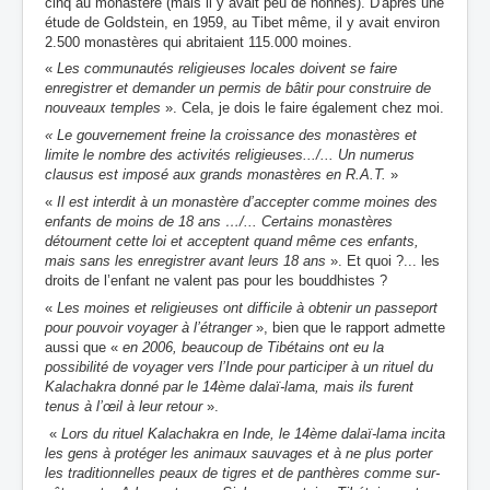
cinq au monastère (mais il y avait peu de nonnes). D'après une
étude de Goldstein, en 1959, au Tibet même, il y avait environ
2.500 monastères qui abritaient 115.000 moines.
«
Les communautés religieuses locales doivent se faire
enregistrer et demander un permis de bâtir pour construire de
nouveaux temples
».
Cela, je dois le faire également chez moi
.
« Le gouvernement freine la croissance des monastères et
limite le nombre des activités religieuses.../... Un numerus
clausus est imposé aux grands monastères en R.A.T.
»
«
Il est interdit à un monastère d’accepter comme moines des
enfants de moins de 18 ans …/... Certains
monastères
détournent cette loi et acceptent quand même ces enfants,
mais sans les enregistrer avant leurs 18 ans
». Et quoi ?... les
droits de l’enfant ne valent pas pour les bouddhistes ?
«
Les moines et religieuses ont difficile à obtenir un passeport
pour pouvoir voyager à l’étranger
», bien que le rapport admette
aussi que «
en 2006, beaucoup de Tibétains ont eu la
possibilité de voyager vers l’Inde pour participer à un rituel du
Kalachakra donné par le 14ème dalaï-lama, mais ils furent
tenus à l’œil à leur retour
».
«
Lors du rituel Kalachakra en Inde, le 14ème dalaï-lama incita
les gens à protéger les animaux sauvages et à ne plus porter
les
traditionnelles peaux de tigres et de panthères comme sur-