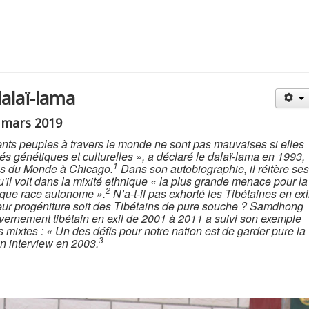
alaï-lama
2 mars 2019
rents peuples à travers le monde ne sont pas mauvaises si elles
tés génétiques et culturelles », a déclaré le dalaï-lama en 1993,
1
ns du Monde à Chicago.
Dans son autobiographie, il réitère ses
u'il voit dans la mixité ethnique « la plus grande menace pour la
2
t que race autonome ».
N’a-t-il pas exhorté les Tibétaines en exi
leur progéniture soit des Tibétains de pure souche ? Samdhong
vernement tibétain en exil de 2001 à 2011 a suivi son exemple
 mixtes : « Un des défis pour notre nation est de garder pure la
3
'un interview en 2003.