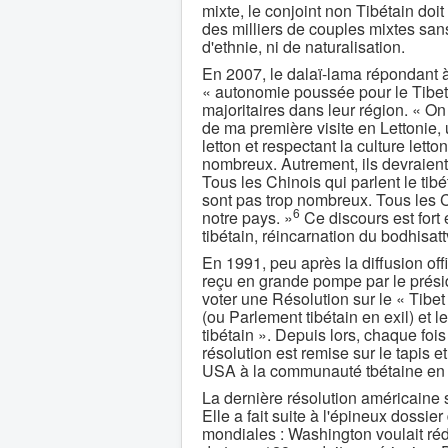
mixte, le conjoint non Tibétain doit
des milliers de couples mixtes san
d'ethnie, ni de naturalisation.
En 2007, le dalaï-lama répondant à
« autonomie poussée pour le Tibet »
majoritaires dans leur région. « On 
de ma première visite en Lettonie, 
letton et respectant la culture lett
nombreux. Autrement, ils devraient 
Tous les Chinois qui parlent le tibé
sont pas trop nombreux. Tous les C
6
notre pays. »
Ce discours est fort 
tibétain, réincarnation du bodhisat
En 1991, peu après la diffusion offi
reçu en grande pompe par le prési
voter une Résolution sur le « Tib
(ou Parlement tibétain en exil) et
tibétain ». Depuis lors, chaque foi
résolution est remise sur le tapis e
USA à la communauté tbétaine en e
La dernière résolution américaine s
Elle a fait suite à l'épineux doss
mondiales : Washington voulait réd