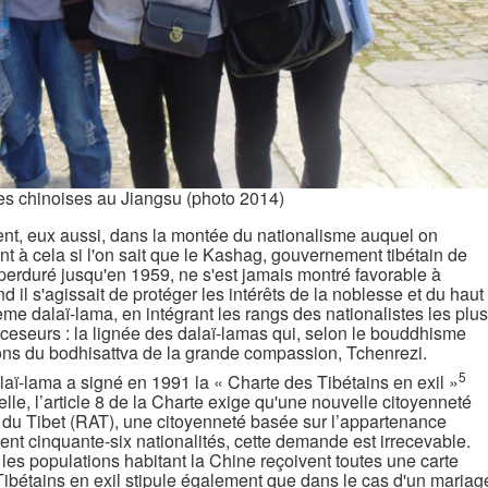
es chinoises au Jiangsu (photo 2014)
ent, eux aussi, dans la montée du nationalisme auquel on
nt à cela si l'on sait que le Kashag, gouvernement tibétain de
 perduré jusqu'en 1959, ne s'est jamais montré favorable à
d il s'agissait de protéger les intérêts de la noblesse et du haut
ème dalaï-lama, en intégrant les rangs des nationalistes les plus
éceseurs : la lignée des dalaï-lamas qui, selon le bouddhisme
tions du bodhisattva de la grande compassion, Tchenrezi.
5
aï-lama a signé en 1991 la « Charte des Tibétains en exil »
elle, l’article 8 de la Charte exige qu'une nouvelle citoyenneté
 du Tibet (RAT), une citoyenneté basée sur l’appartenance
ent cinquante-six nationalités, cette demande est irrecevable.
, les populations habitant la Chine reçoivent toutes une carte
 Tibétains en exil stipule également que dans le cas d'un mariag