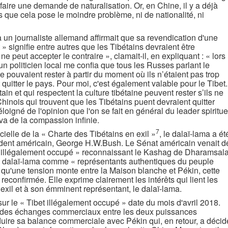
 faire une demande de naturalisation. Or, en Chine, il y a déjà
s que cela pose le moindre problème, ni de nationalité, ni
 un journaliste allemand affirmait que sa revendication d'une
 signifie entre autres que les Tibétains devraient être
ne peut accepter le contraire », clamait-il, en expliquant : « lors
un politicien local me confia que tous les Russes parlant le
one pouvaient rester à partir du moment où ils n’étaient pas trop
quitter le pays. Pour moi, c'est également valable pour le Tibet.
tain et qui respectent la culture tibétaine peuvent rester s’ils ne
hinois qui trouvent que les Tibétains puent devraient quitter
éloigné de l'opinion que l'on se fait en général du leader spiritue
tva de la compassion infinie.
7
cielle de la « Charte des Tibétains en exil »
, le dalaï-lama a ét
dent américain, George H.W.Bush. Le Sénat américain venait d
et illégalement occupé » reconnaissant le Kashag de Dharamsal
 le dalaï-lama comme « représentants authentiques du peuple
s qu'une tension monte entre la Maison blanche et Pékin, cette
t reconfirmée. Elle exprime clairement les intérêts qui lient les
xil et à son émminent représentant, le dalaï-lama.
ur le « Tibet illégalement occupé » date du mois d'avril 2018.
ier des échanges commerciaux entre les deux puissances
uire sa balance commerciale avec Pékin qui, en retour, a décid