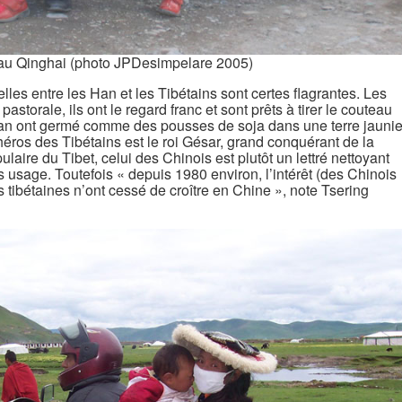
 au Qinghai (photo JPDesimpelare 2005)
elles entre les Han et les Tibétains sont certes flagrantes. Les
pastorale, ils ont le regard franc et sont prêts à tirer le couteau
Han ont germé comme des pousses de soja dans une terre jauni
éros des Tibétains est le roi Gésar, grand conquérant de la
aire du Tibet, celui des Chinois est plutôt un lettré nettoyant
usage. Toutefois « depuis 1980 environ, l’intérêt (des Chinois
ns tibétaines n’ont cessé de croître en Chine », note Tsering