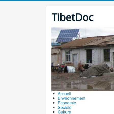
TibetDoc
Accueil
Environnement
Economie
Société
Culture