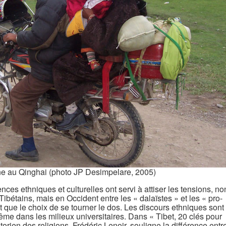
ine au Qinghai (photo JP Desimpelare, 2005)
nces ethniques et culturelles ont servi à attiser les tensions, no
Tibétains, mais en Occident entre les « dalaïstes » et les « pro-
t que le choix de se tourner le dos. Les discours ethniques sont
ême dans les milieux universitaires. Dans « Tibet, 20 clés pour
orien des religions, Frédéric Lenoir, souligne la différence entr