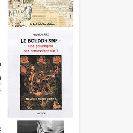
l
é
e
a
é