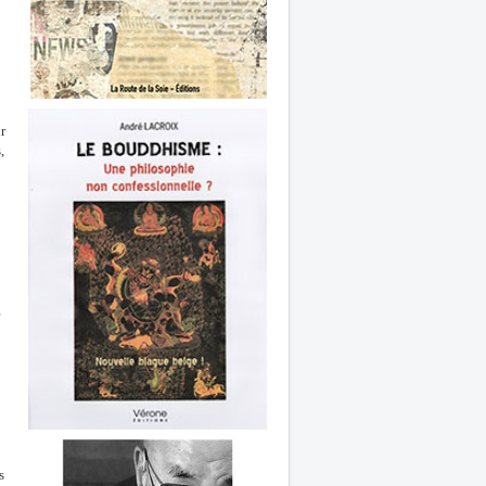
r
,
e
s