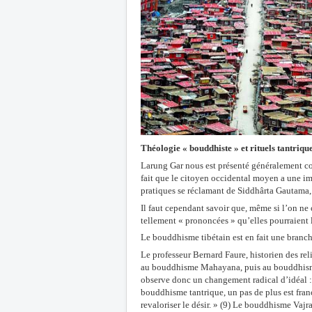
Théologie « bouddhiste » et rituels tantriqu
Larung Gar nous est présenté généralement co
fait que le citoyen occidental moyen a une i
pratiques se réclamant de Siddhârta Gautama,
Il faut cependant savoir que, même si l’on ne
tellement « prononcées » qu’elles pourraient l
Le bouddhisme tibétain est en fait une branc
Le professeur Bernard Faure, historien des r
au bouddhisme Mahayana, puis au bouddhisme 
observe donc un changement radical d’idéal :
bouddhisme tantrique, un pas de plus est franch
revaloriser le désir. » (9) Le bouddhisme Vaj