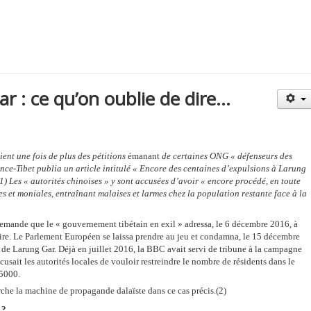
 : ce qu’on oublie de dire...
ent une fois de plus des pétitions
émanant
de certaines ONG « défenseurs des
rance-Tibet publia un article intitulé « Encore des centaines d’expulsions à Larung
(1) Les « autorités chinoises » y sont accusées d’avoir « encore procédé, en toute
es et moniales, entraînant malaises et larmes chez la population restante face à la
e demande que le « gouvernement tibétain en exil » adressa, le 6 décembre 2016, à
aire. Le Parlement Européen se laissa prendre au jeu et condamna, le 15 décembre
de Larung Gar. Déjà en juillet 2016, la BBC avait servi de tribune à la campagne
ccusait
les autorités locales de vouloir restreindre le nombre de résidents dans le
5000.
che la machine de propagande dalaïste dans ce cas précis.(2)
 ?