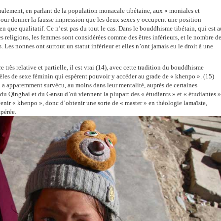
éralement, en parlant de la population monacale tibétaine, aux « moniales et
pour donner la fausse impression que les deux sexes y occupent une position
en que qualitatif. Ce n’est pas du tout le cas. Dans le bouddhisme tibétain, qui est a
s religions, les femmes sont considérées comme des êtres inférieurs, et le nombre d
. Les nonnes ont surtout un statut inférieur et elles n’ont jamais eu le droit à une
rès relative et partielle, il est vrai (14), avec cette tradition du bouddhisme
idèles de sexe féminin qui espèrent pouvoir y accéder au grade de « khenpo ». (15)
ui a apparemment survécu, au moins dans leur mentalité, auprès de certaines
du Qinghai et du Gansu d’où viennent la plupart des « étudiants » et « étudiantes »
enir « khenpo », donc d’obtenir une sorte de « master » en théologie lamaïste,
spérée.