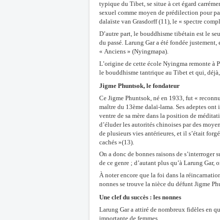
typique du Tibet, se situe à cet égard carréme
sexuel comme moyen de prédilection pour parv
dalaïste van Grasdorff (11), le « spectre compl
D’autre part, le bouddhisme tibétain est le se
du passé. Larung Gar a été fondée justement,
« Anciens »
(
Nyingmapa).
L’origine de cette école Nyingma remonte à P
le bouddhisme tantrique au Tibet et qui, déjà,
Jigme Phuntsok, le fondateur
Ce Jigme Phuntsok, né en 1933, fut « reconnu
maître du 13ème dalaï-lama. Ses adeptes ont i
ventre de sa mère dans la position de méditati
d’éluder les autorités chinoises par des moyens
de plusieurs vies antérieures, et il s’était for
cachés »(13).
On a donc de bonnes raisons de s’interroger sur
de ce genre ; d’autant plus qu’à Larung Gar,
À noter encore que la foi dans la réincarnatio
nonnes se trouve la nièce du défunt Jigme P
Une clef du succès : les nonnes
Larung Gar a attiré de nombreux fidèles en q
importante de femmes.