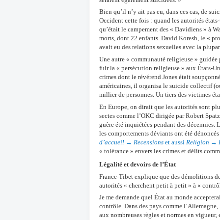
Bien qu’il n’y ait pas eu, dans ces cas, de suic
Occident cette fois : quand les autorités états
qu’était le campement des « Davidiens » à Wac
morts, dont 22 enfants. David Koresh, le « prop
avait eu des relations sexuelles avec la plupa
Une autre « communauté religieuse » guidée pa
fuir la « persécution religieuse » aux États-Un
crimes dont le révérend Jones était soupçonné.
américaines, il organisa le suicide collectif 
millier de personnes. Un tiers des victimes éta
En Europe, on dirait que les autorités sont plu
sectes comme l’OKC dirigée par Robert Spatz, 
guère été inquiétées pendant des décennies. 
les comportements déviants ont été dénoncé
d’accueil
→
Recensions
et aussi
Religion
→
« tolérance » envers les crimes et délits commi
Légalité et devoirs de l’État
France-Tibet explique que des démolitions de 
autorités « cherchent petit à petit » à « cont
Je me demande quel État au monde accepterait
contrôle. Dans des pays comme l’Allemagne, 
aux nombreuses règles et normes en vigueur, et