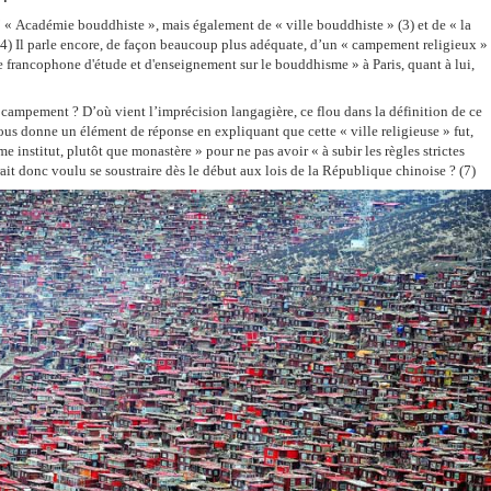
d’ « Académie bouddhiste », mais également de
« ville bouddhiste » (3) et de « la
(4) Il parle encore, de façon beaucoup plus adéquate, d’un « campement religieux »
e francophone d'étude et d'enseignement sur le bouddhisme » à Paris, quant à lui,
u campement ? D’où vient l’imprécision langagière, ce flou dans la définition de ce
ous donne un élément de réponse en expliquant que cette « ville religieuse » fut,
 institut, plutôt que monastère » pour ne pas avoir « à subir les règles strictes
ait donc voulu se soustraire dès le début aux lois de la République chinoise ? (7)