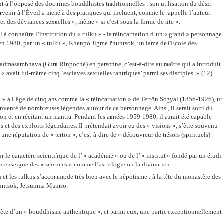
nt à l’opposé des doctrines bouddhistes traditionnelles : son utilisation du désir
enir à l’Éveil a mené à des pratiques qui incluent, comme le rappelle l’auteur
et des déviances sexuelles », même « si c’est sous la forme de rite ».
ul à connaître l’institution du « tulku » - la réincarnation d’un « grand » personnage
 en 1980, par un « tulku », Khenpo Jigme Phuntsok, un lama de l'Ecole des
admasambhava (Guru Rinpoché) en personne, c’est-à-dire au maître qui a introduit
 « avait lui-même cinq ‘esclaves sexuelles tantriques’ parmi ses disciples. »
(12)
 » à l’âge de cinq ans comme la « réincarnation » de Tertön Sogyal (1856-1926), u
nventé de nombreuses légendes autour de ce personnage. Ainsi, il serait sorti du
on et en récitant un mantra. Pendant les années 1959-1980, il aurait été capable
 et des exploits légendaires. Il prétendait avoir eu des « visions », s’être souvenu
gé une réputation de « tertön », c’est-à-dire de « découvreur de trésors (spirituels)
 le caractère scientifique de l’ « académie » ou de l’ « institut » fondé par un érudi
 on enseigne des « sciences » comme l’astrologie ou la divination…
n et les tulkus s’accommode très bien avec le népotisme : à la tête du monastère des
huntsok, Jetsunma Mumso.
uête d’un « bouddhisme authentique », et parmi eux, une partie exceptionnellement