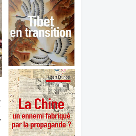
e
r
e