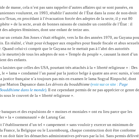
ide de masse, cela n’est pas sans rappeler d’autres affaires qui se sont passées, en
-uniennes voulurent, en 1993, rétablir l’autorité de l’État dans la zone de non-droit
o/Texas, en procédant à l’évacuation forcée des adeptes de la secte, il y eut 80
hète » de la secte, avait de bonnes raisons de craindre un contrôle de l’État : il
rt des adeptes féminines, dont une enfant de treize ans.
r un certain Jim Jones s’était réfugiée, vers la fin des années 1970, au Guyana pou
is. En réalité, c’était pour échapper aux enquêtes pour fraude fiscale et abus sexuels
 Quand celui-ci comprit que le Guyana ne le mettait pas à l’abri des autorités
(ou le meurtre) de tous les adeptes de son « Temple du peuple », causant la mort d’un
ient des enfants.
s laxistes que celles des USA, pourtant très attachés à la « liberté religieuse » : Des
le « lama » condamné l’an passé par la justice belge à quatre ans avec sursis, n’ont
La justice française n’a toujours pas mis en examen le lama Sogyal Rinpoché, dont
s par Marion Dapsance dans
Les dévots du bouddhisme
(
voir sur ce site :
Page
Bouddhisme dans le monde
)
.
Il est cependant permis de ne pas apprécier ce genre d
s sous le couvert de la « liberté religieuse ».
baraques et des expulsions de « moines et moniales » ont eu lieu parce que les
rôler » la « communauté » de Larung Gar.
 l’établissement d’un tel « campement » sans vouloir y
exercer un minimum de
la France, la Belgique ou le Luxembourg, chaque construction doit être conforme
 on doit faire les démarches administratives prévues par la loi. Sans permis délivré