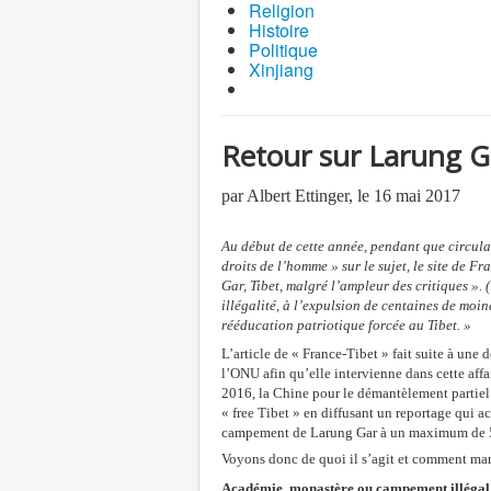
Religion
Histoire
Politique
Xinjiang
Retour sur Larung Gar
par Albert Ettinger, le 16 mai 2017
Au début de cette année, pendant que circulai
droits de l’homme » sur le sujet, le site de F
Gar, Tibet, malgré l’ampleur des critiques ». 
illégalité, à l’expulsion de centaines de moin
rééducation patriotique forcée au Tibet. »
L’article de « France-Tibet » fait suite à un
l’ONU afin qu’elle intervienne dans cette aff
2016, la Chine pour le démantèlement partiel 
« free Tibet » en diffusant un reportage qui a
campement de Larung Gar à un maximum de 
Voyons donc de quoi il s’agit et comment mar
Académie, monastère
ou campement illégal