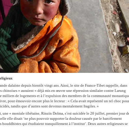
eligieux
nde dalaïste depuis bientôt vingt ans. Ainsi, le site de France-Tibet rappelle, dans
tés chinoises » auraient « déjà mis en œuvre une répression similaire contre Larung
n de milliers de logements et à l’expulsion des membres de la communauté monastiqu
uivre, pour émouvoir encore plus le lecteur : « Cela avait représenté un tel choc pou
suicidés, tandis que d’autres sont devenus mentalement fragiles. »
 une « moniale tibétaine, Rinzin Dolma, s’est suicidée le 20 juillet, premier jour d
uelle elle disait ‘ne plus pouvoir supporter la douleur causée par le harcèlement
 bouddhistes qui étudiaient tranquillement à l’institut’. Deux autres religieuses se