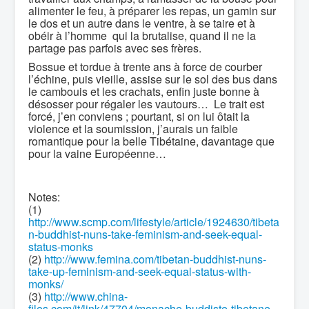
alimenter le feu, à préparer les repas, un gamin sur
le dos et un autre dans le ventre, à se taire et à
obéir à l’homme qui la brutalise, quand il ne la
partage pas parfois avec ses frères.
Bossue et tordue à trente ans à force de courber
l’échine, puis vieille, assise sur le sol des bus dans
le cambouis et les crachats, enfin juste bonne à
désosser pour régaler les vautours… Le trait est
forcé, j’en conviens ; pourtant, si on lui ôtait la
violence et la soumission, j’aurais un faible
romantique pour la belle Tibétaine, davantage que
pour la vaine Européenne…
Notes:
(1)
http://www.scmp.com/lifestyle/article/1924630/tibeta
n-buddhist-nuns-take-feminism-and-seek-equal-
status-monks
(2)
http://www.femina.com/tibetan-buddhist-nuns-
take-up-feminism-and-seek-equal-status-with-
monks/
(3)
http://www.china-
files.com/it/link/47704/monache-buddiste-tibetane-