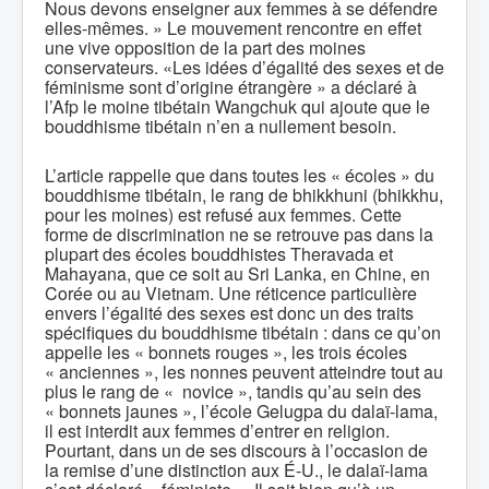
Nous devons enseigner aux femmes à se défendre
elles-mêmes. » Le mouvement rencontre en effet
une vive opposition de la part des moines
conservateurs. «Les idées d’égalité des sexes et de
féminisme sont d’origine étrangère » a déclaré à
l’Afp le moine tibétain Wangchuk qui ajoute que le
bouddhisme tibétain n’en a nullement besoin.
L’article rappelle que dans toutes les « écoles » du
bouddhisme tibétain, le rang de bhikkhuni (bhikkhu,
pour les moines) est refusé aux femmes. Cette
forme de discrimination ne se retrouve pas dans la
plupart des écoles bouddhistes Theravada et
Mahayana, que ce soit au Sri Lanka, en Chine, en
Corée ou au Vietnam. Une réticence particulière
envers l’égalité des sexes est donc un des traits
spécifiques du bouddhisme tibétain : dans ce qu’on
appelle les « bonnets rouges », les trois écoles
« anciennes », les nonnes peuvent atteindre tout au
plus le rang de « novice », tandis qu’au sein des
« bonnets jaunes », l’école Gelugpa du dalaï-lama,
il est interdit aux femmes d’entrer en religion.
Pourtant, dans un de ses discours à l’occasion de
la remise d’une distinction aux É-U., le dalaï-lama