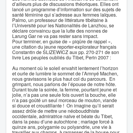
d’ailleurs plus de discussions théoriques. Elles ont
lancé un programme d’information sur des sujets de
santé féminine qui s’adresse aux femmes laïques.
Palmo, un professeur de littérature tibétaine à
l’Université pour les Nationalités de Lanzhou, se
déclare convaincu que la lutte des nonnes de
Larung Gar ne va pas rester sans impact.
Pour terminer, en guise de « piqûre de rappel »,
une citation du jeune reporter-explorateur français
Constantin de SLIZEWICZ aux pp. 270-271 de son
livre Les peuples oubliés du Tibet, Perin 2007 :
Au moment où le soleil envahit lentement l’horizon
et ourle de lumière le sommet de l’Amnyé Machen,
nous gravissons le plus haut col du parcours. En
grimpant, nous parlons de l’épouse de notre hôte.
Durant toute la soirée, la femme, pourtant jeune et
jolie, n’a pas une seule fois ouvert la bouche, elle
n’a pas goûté un seul morceau de mouton, viande
si douce et croustillante ! On imagine qu’il serait
assez drôle de mettre une néobouddhiste
occidentale, admiratrice naïve et béate du Tibet,
dans la peau d’une autochtone ; mariage forcé à
quinze ans, polygamie ou polyandrie, une vie à
travailler aux champs, à ramasser de la bouse pour