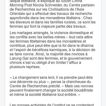
laïque tibétaine, a expliqué au South China
Morning Post Nicola Schneider, du Centre parisien
de Recherches sur les Civilisations de l'Asie
Orientale qui a effectué des travaux de recherche
approfondis dans les monastères tibétains : Chez
les éleveurs et dans les familles rurales, ce sont les
femmes qui font la majeure partie des travaux.
Les mariages arrangés, la violence domestique et
les conflits avec les belles-mères – tout cela attire
les femmes tibétaines dans les monastères et
contribue, plus peut-être que la foi dans le dharma
et l’espoir de bénéfices karmiques, à la décision de
se faire nonne. Ainsi, la majorité des novices à
Larung Gar sont des femmes, et le gouvernement
chinois s’est vu obligé d’en limiter l’afflux à
plusieurs reprises.
« Le changement sera lent, il va prendre peut-être
une décennie ou plus », pense la chercheuse du
Centre de Recherches précité. « Mais ces nonnes
peuvent finalement changer la société bouddhiste
et même la société tibétaine tout entière. »
Les nonnes-activistes de l’institut ne se contentent