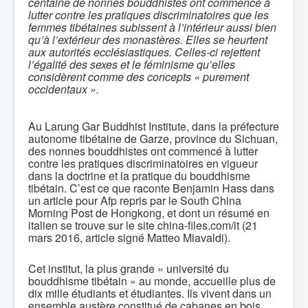
centaine de nonnes bouddhistes ont commencé à
lutter contre les pratiques discriminatoires que les
femmes tibétaines subissent à l’intérieur aussi bien
qu’à l’extérieur des monastères. Elles se heurtent
aux autorités ecclésiastiques. Celles-ci rejettent
l’égalité des sexes et le féminisme qu’elles
considèrent comme des concepts « purement
occidentaux ».
Au Larung Gar Buddhist Institute, dans la préfecture
autonome tibétaine de Garze, province du Sichuan,
des nonnes bouddhistes ont commencé à lutter
contre les pratiques discriminatoires en vigueur
dans la doctrine et la pratique du bouddhisme
tibétain. C’est ce que raconte Benjamin Hass dans
un article pour Afp repris par le South China
Morning Post de Hongkong, et dont un résumé en
italien se trouve sur le site china-files.com/it (21
mars 2016, article signé Matteo Miavaldi).
Cet institut, la plus grande « université du
bouddhisme tibétain » au monde, accueille plus de
dix mille étudiants et étudiantes. Ils vivent dans un
ensemble austère constitué de cabanes en bois