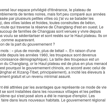
versé leur espace privilégié d'itinérance, le plateau de
mblements de tentes noires, mais fort peu comparé aux années
sée par plusieurs petites villes où j'ai vu se balader les
des villes laides et froides, toutes construites de béton,
nd-route qui traverse la réserve de Changtang d'est en ouest. Le
eaucoup de familles de Changpas sont venues y vivre depuis
s voulu se sédentariser et sont restés sur le Haut plateau. Ils on
el, comme auparavant.
tion de la part du gouvernement ?
ots : « plus de monde, plus de bétail ». En raison d'une
pide depuis les années 1960, les troupeaux sont devenus
 croissance démographique). La taille des troupeaux est un
ation du Changtang, or le Haut plateau est de plus en plus menac
'est pourquoi le gouvernement chinois, en accord avec celui de
hai et Xizang-Tibet, principalement), a incité les éleveurs à
ement gratuit et un revenu minimal assuré.
t été attirées par les avantages que représente ce mode de vie
t se sont installées dans les nouveaux villages et les petites
problème qui s'est posé alors a été le manque d'emploi. Les
à faire dans leurs nouveaux habitats. Le gouvernement régional