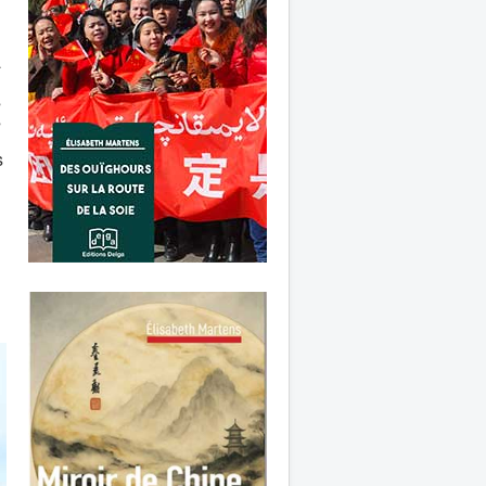
à
s
s
s