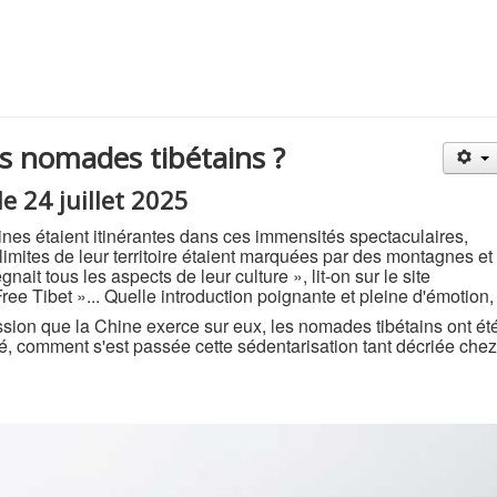
s nomades tibétains ?
e 24 juillet 2025
taines étaient itinérantes dans ces immensités spectaculaires,
limites de leur territoire étaient marquées par des montagnes et
gnait tous les aspects de leur culture », lit-on sur le site
ree Tibet »... Quelle introduction poignante et pleine d'émotion,
ession que la Chine exerce sur eux, les nomades tibétains ont ét
té, comment s'est passée cette sédentarisation tant décriée chez