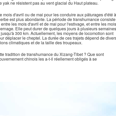
e yak ne résistent pas au vent glacial du Haut plateau.
 le mois d'avril ou de mai pour les conduire aux pâturages d'été 
l'herbe est plus abondante. La période de transhumance consiste
ntre les mois d'avril et de mai pour l'estivage, et entre les moi
vernage. Elle peut durer de quelques jours à plusieurs semaine
nt jusqu'à 300 km. Actuellement, les moyens de locomotion sont
ur déplacer le cheptel. La durée de ces trajets dépend de diver
ions climatiques et de la taille des troupeaux.
tte tradition de transhumance du Xizang-Tibet ? Que sont
vernement chinois les a-t-il réellement obligés à se