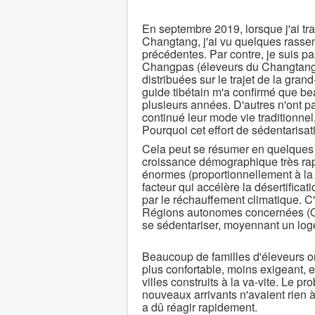
En septembre 2019, lorsque j'ai tra
Changtang, j'ai vu quelques rasse
précédentes. Par contre, je suis pas
Changpas (éleveurs du Changtang), 
distribuées sur le trajet de la gra
guide tibétain m'a confirmé que b
plusieurs années. D'autres n'ont pa
continué leur mode vie traditionn
Pourquoi cet effort de sédentarisa
Cela peut se résumer en quelques m
croissance démographique très ra
énormes (proportionnellement à la
facteur qui accélère la désertific
par le réchauffement climatique. C
Régions autonomes concernées (Qing
se sédentariser, moyennant un log
Beaucoup de familles d'éleveurs on
plus confortable, moins exigeant, e
villes construits à la va-vite. Le 
nouveaux arrivants n'avaient rien 
a dû réagir rapidement.