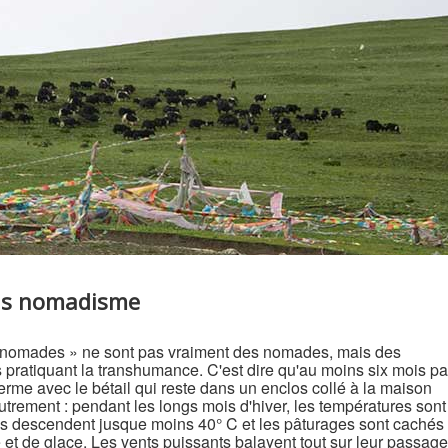
as nomadisme
 nomades » ne sont pas vraiment des nomades, mais des
pratiquant la transhumance. C'est dire qu'au moins six mois pa
 ferme avec le bétail qui reste dans un enclos collé à la maison
 autrement : pendant les longs mois d'hiver, les températures sont
les descendent jusque moins 40° C et les pâturages sont cachés
t de glace. Les vents puissants balayent tout sur leur passage