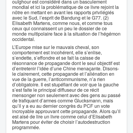
ouïghour est considéré dans un basculement
mondial et ici la problématique de ce livre rejoint la
nôtre en mettant en avant les rapports privilégiés
avec le Sud, l’esprit de Bandung et le G77. (2)
Elisabeth Martens, comme nous, et comme tous
ceux qui connaissent un peu le dossier de ce
monde multipolaire face à la situation de l’hégémon
occidental.
L’Europe mise sur le mauvais cheval, son
comportement est incohérent, elle s’enlise,
s’endette, s’effondre et se fait la caisse de
résonnance de propagande dont le seul objectif est
d’entretenir l’idée d’une Chine menaçante. Disons-
le clairement, cette propagande et l’aliénation en
vue de la guerre, l’anticommunisme, n’a rien
d’obligatoire. Il est stupéfiant de voir que la gauche
s’est faite le principal diffuseur de ce récit
mensonger non seulement avec des gens au passé
de trafiquant d’armes comme Glucksmann, mais
qu’il y a eu au dernier congrès du PCF un vote
incroyable approuvant cette propagande. Alors qu’il
est aisé de lire un livre comme celui d’Elisabeth
Martens pour éviter de choisir l’autodestruction
programmée.