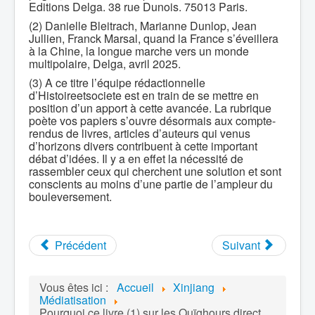
Editions Delga. 38 rue Dunois. 75013 Paris.
(2) Danielle Bleitrach, Marianne Dunlop, Jean
Jullien, Franck Marsal, quand la France s’éveillera
à la Chine, la longue marche vers un monde
multipolaire, Delga, avril 2025.
(3) A ce titre l’équipe rédactionnelle
d’Histoireetsociete est en train de se mettre en
position d’un apport à cette avancée. La rubrique
poète vos papiers s’ouvre désormais aux compte-
rendus de livres, articles d’auteurs qui venus
d’horizons divers contribuent à cette important
débat d’idées. Il y a en effet la nécessité de
rassembler ceux qui cherchent une solution et sont
conscients au moins d’une partie de l’ampleur du
bouleversement.
Précédent
Suivant
Vous êtes ici :
Accueil
Xinjiang
Médiatisation
Pourquoi ce livre (1) sur les Ouïghours direct,