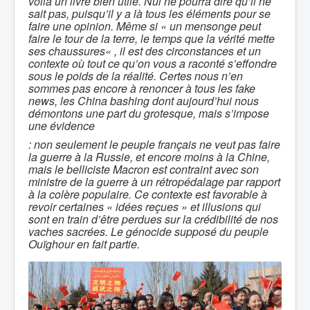
voilà un livre bien utile. Nul ne pourra dire qu’il ne
sait pas, puisqu’il y a là tous les éléments pour se
faire une opinion. Même si
« un mensonge peut
faire le tour de la terre, le temps que la vérité mette
ses chaussures
« , il est des circonstances et un
contexte où tout ce qu’on vous a raconté s’effondre
sous le poids de la réalité. Certes nous n’en
sommes pas encore à renoncer à tous les fake
news, les China bashing dont aujourd’hui nous
démontons une part du grotesque, mais s’impose
une évidence
: non seulement le peuple français ne veut pas faire
la guerre à la Russie, et encore moins à la Chine,
mais le belliciste Macron est contraint avec son
ministre de la guerre à un rétropédalage par rapport
à la colère populaire. Ce contexte est favorable à
revoir certaines « idées reçues » et illusions qui
sont en train d’être perdues sur la crédibilité de nos
vaches sacrées. Le génocide supposé du peuple
Ouïghour en fait partie.