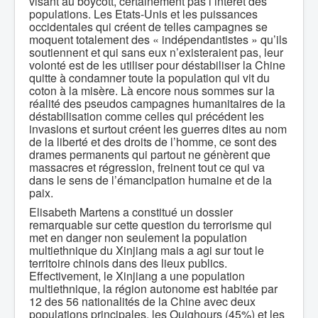
visant au boycott, certainement pas l’intérêt des
populations. Les Etats-Unis et les puissances
occidentales qui créent de telles campagnes se
moquent totalement des « indépendantistes » qu’ils
soutiennent et qui sans eux n’existeraient pas, leur
volonté est de les utiliser pour déstabiliser la Chine
quitte à condamner toute la population qui vit du
coton à la misère. Là encore nous sommes sur la
réalité des pseudos campagnes humanitaires de la
déstabilisation comme celles qui précédent les
invasions et surtout créent les guerres dites au nom
de la liberté et des droits de l’homme, ce sont des
drames permanents qui partout ne génèrent que
massacres et régression, freinent tout ce qui va
dans le sens de l’émancipation humaine et de la
paix.
Elisabeth Martens a constitué un dossier
remarquable sur cette question du terrorisme qui
met en danger non seulement la population
multiethnique du Xinjiang mais a agi sur tout le
territoire chinois dans des lieux publics.
Effectivement, le Xinjiang a une population
multiethnique, la région autonome est habitée par
12 des 56 nationalités de la Chine avec deux
populations principales, les Ouighours (45%) et les