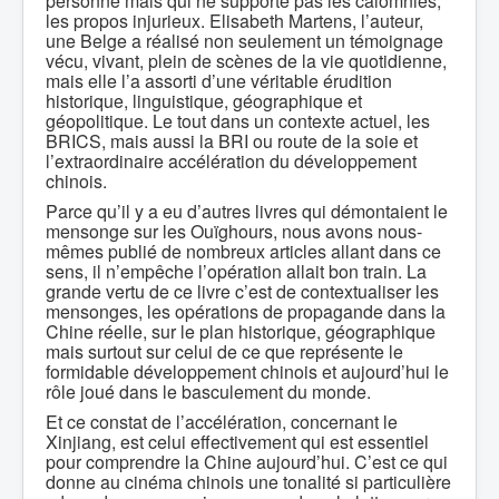
personne mais qui ne supporte pas les calomnies,
les propos injurieux. Elisabeth Martens, l’auteur,
une Belge a réalisé non seulement un témoignage
vécu, vivant, plein de scènes de la vie quotidienne,
mais elle l’a assorti d’une véritable érudition
historique, linguistique, géographique et
géopolitique. Le tout dans un contexte actuel, les
BRICS, mais aussi la BRI ou route de la soie et
l’extraordinaire accélération du développement
chinois.
Parce qu’il y a eu d’autres livres qui démontaient le
mensonge sur les Ouïghours, nous avons nous-
mêmes publié de nombreux articles allant dans ce
sens, il n’empêche l’opération allait bon train. La
grande vertu de ce livre c’est de contextualiser les
mensonges, les opérations de propagande dans la
Chine réelle, sur le plan historique, géographique
mais surtout sur celui de ce que représente le
formidable développement chinois et aujourd’hui le
rôle joué dans le basculement du monde.
Et ce constat de l’accélération, concernant le
Xinjiang, est celui effectivement qui est essentiel
pour comprendre la Chine aujourd’hui. C’est ce qui
donne au cinéma chinois une tonalité si particulière