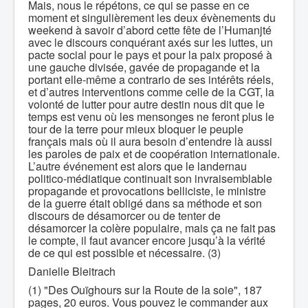
Mais, nous le répétons, ce qui se passe en ce
moment et singulièrement les deux évènements du
weekend à savoir d’abord cette fête de l’Humanjté
avec le discours conquérant axés sur les luttes, un
pacte social pour le pays et pour la paix proposé à
une gauche divisée, gavée de propagande et la
portant elle-même a contrario de ses intérêts réels,
et d’autres interventions comme celle de la CGT, la
volonté de lutter pour autre destin nous dit que le
temps est venu où les mensonges ne feront plus le
tour de la terre pour mieux bloquer le peuple
français mais où il aura besoin d’entendre là aussi
les paroles de paix et de coopération internationale.
L’autre événement est alors que le landernau
politico-médiatique continuait son invraisemblable
propagande et provocations belliciste, le ministre
de la guerre était obligé dans sa méthode et son
discours de désamorcer ou de tenter de
désamorcer la colère populaire, mais ça ne fait pas
le compte, il faut avancer encore jusqu’à la vérité
de ce qui est possible et nécessaire. (3)
Danielle Bleitrach
(1) "Des Ouïghours sur la Route de la soie", 187
pages, 20 euros. Vous pouvez le commander aux