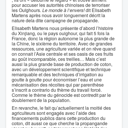
pour accuser les autorités chinoises de terroriser
les Ouïghours.
Le monde à l’envers!
dit Elisabeth
Martens après nous avoir longuement décrit la
nature dela dite campagne de propagande.
Elisabeth Martens nous présente d’abord l’histoire
du Xinjiang, ou le pays ouighour, qui fait 5 fois la
France, donc la région autonome la plus grande de
la Chine, le sixième du territoire. Avec de grandes
ressources, une agriculture variée et on rêve quand
on connait l’Asie centrale et ses oasis de ces fruits
au goût incomparable, ces treilles… Mais c’est
aussi la plus grande base de production de coton,
avec un développement scientifique et technique
remarquable et des techniques d’irrigation au
goutte à goutte pour économiser l’eau et une
mécanisation des récoltes qui par parenthèse
s’inscrit a contrario du thème du travail forcé.
Comme le thème du génocide est contredit par le
doublement de la population.
En revanche, le fait qu’actuellement la moitié des
agriculteurs sont engagés avec l’aide des
financements publics dans cette production du
coton, dit aussi ce que cherche la propangande