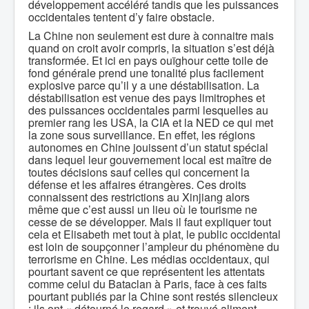
développement accéléré tandis que les puissances
occidentales tentent d’y faire obstacle.
La Chine non seulement est dure à connaitre mais
quand on croit avoir compris, la situation s’est déjà
transformée. Et ici en pays ouïghour cette toile de
fond générale prend une tonalité plus facilement
explosive parce qu’il y a une déstabilisation. La
déstabilisation est venue des pays limitrophes et
des puissances occidentales parmi lesquelles au
premier rang les USA, la CIA et la NED ce qui met
la zone sous surveillance. En effet, les régions
autonomes en Chine jouissent d’un statut spécial
dans lequel leur gouvernement local est maître de
toutes décisions sauf celles qui concernent la
défense et les affaires étrangères. Ces droits
connaissent des restrictions au Xinjiang alors
même que c’est aussi un lieu où le tourisme ne
cesse de se développer. Mais il faut expliquer tout
cela et Elisabeth met tout à plat, le public occidental
est loin de soupçonner l’ampleur du phénomène du
terrorisme en Chine. Les médias occidentaux, qui
pourtant savent ce que représentent les attentats
comme celui du Bataclan à Paris, face à ces faits
pourtant publiés par la Chine sont restés silencieux
; ils ont « détourné le regard » et trouvé aliment