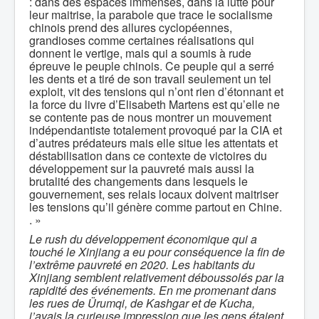
: dans des espaces immenses, dans la lutte pour
leur maitrise, la parabole que trace le socialisme
chinois prend des allures cyclopéennes,
grandioses comme certaines réalisations qui
donnent le vertige, mais qui a soumis à rude
épreuve le peuple chinois. Ce peuple qui a serré
les dents et a tiré de son travail seulement un tel
exploit, vit des tensions qui n’ont rien d’étonnant et
la force du livre d’Elisabeth Martens est qu’elle ne
se contente pas de nous montrer un mouvement
indépendantiste totalement provoqué par la CIA et
d’autres prédateurs mais elle situe les attentats et
déstabilisation dans ce contexte de victoires du
développement sur la pauvreté mais aussi la
brutalité des changements dans lesquels le
gouvernement, ses relais locaux doivent maitriser
les tensions qu’il génère comme partout en Chine.
. »
Le rush du développement économique qui a
touché le Xinjiang a eu pour conséquence la fin de
l’extrême pauvreté en 2020. Les habitants du
Xinjiang semblent relativement déboussolés par la
rapidité des événements. En me promenant dans
les rues de Ürumqi, de Kashgar et de Kucha,
j’avais la curieuse impression que les gens étaient