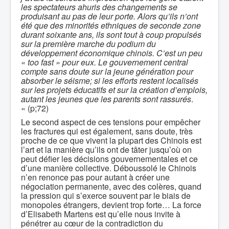
les spectateurs ahuris des changements se
produisant au pas de leur porte. Alors qu’ils n’ont
été que des minorités ethniques de seconde zone
durant soixante ans, ils sont tout à coup propulsés
sur la première marche du podium du
développement économique chinois. C’est un peu
« too fast » pour eux. Le gouvernement central
compte sans doute sur la jeune génération pour
absorber le séisme; si les efforts restent localisés
sur les projets éducatifs et sur la création d’emplois,
autant les jeunes que les parents sont rassurés
.
« (p;72)
Le second aspect de ces tensions pour empêcher
les fractures qui est également, sans doute, très
proche de ce que vivent la plupart des Chinois est
l’art et la manière qu’ils ont de tâter jusqu’où on
peut défier les décisions gouvernementales et ce
d’une manière collective. Déboussolé le Chinois
n’en renonce pas pour autant à créer une
négociation permanente, avec des colères, quand
la pression qui s’exerce souvent par le biais de
monopoles étrangers, devient trop forte… La force
d’Elisabeth Martens est qu’elle nous invite à
pénétrer au cœur de la contradiction du