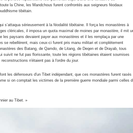
à toute la Chine, les Mandchous furent confrontés aux seigneurs féodaux
 bouddhisme tibétain.
i s’attaqua sérieusement à la féodalité tibétaine. Il força les monastères à
rges cléricales, il imposa un quota maximal de moines par monastère, il mit u
que les paysans devaient payer aux monastères et il les remplaça par une
 se rebellèrent, mais ceux-ci furent pris manu militari et complètement
monastères des Batang, de Qamdo, de Litang, de Deqen et de Drayab, tous
i suivit ne fut pas florissante, toute les régions tibétaines étaient soumises
 reconstructions n'étaient pas à l'ordre du jour.
 font les défenseurs d'un Tibet indépendant, que ces monastères furent rasés
mme si on comptait les victimes de la première guerre mondiale parmi celles 
nier au Tibet. »