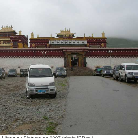
 Litang au Sichuan en 2007 (photoJPDes.)