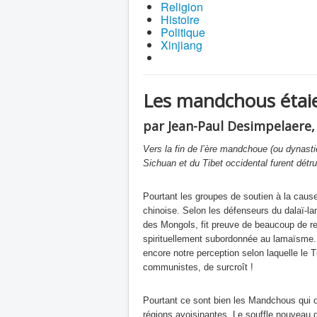
Religion
Histoire
Politique
Xinjiang
Les mandchous étaien
par Jean-Paul Desimpelaere, 
Vers la fin de l’ère mandchoue (ou dynast
Sichuan et du Tibet occidental furent détr
Pourtant les groupes de soutien à la caus
chinoise. Selon les défenseurs du dalaï-l
des Mongols, fit preuve de beaucoup de r
spirituellement subordonnée au lamaïsme. 
encore notre perception selon laquelle le 
communistes, de surcroît !
Pourtant ce sont bien les Mandchous qui o
régions avoisinantes. Le souffle nouveau d