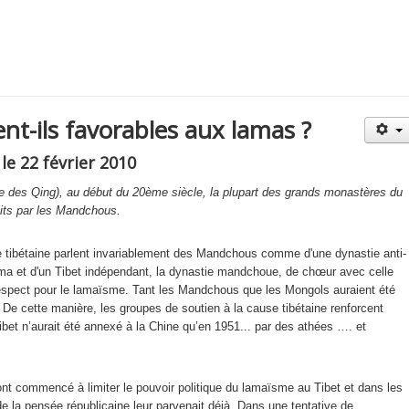
t-ils favorables aux lamas ?
le 22 février 2010
ie des Qing), au début du 20ème siècle, la plupart des grands monastères du
uits par les Mandchous.
e tibétaine parlent invariablement des Mandchous comme d'une dynastie anti-
ama et d'un Tibet indépendant, la dynastie mandchoue, de chœur avec celle
espect pour le lamaïsme. Tant les Mandchous que les Mongols auraient été
De cette manière, les groupes de soutien à la cause tibétaine renforcent
Tibet n’aurait été annexé à la Chine qu’en 1951... par des athées …. et
nt commencé à limiter le pouvoir politique du lamaïsme au Tibet et dans les
e la pensée républicaine leur parvenait déjà. Dans une tentative de