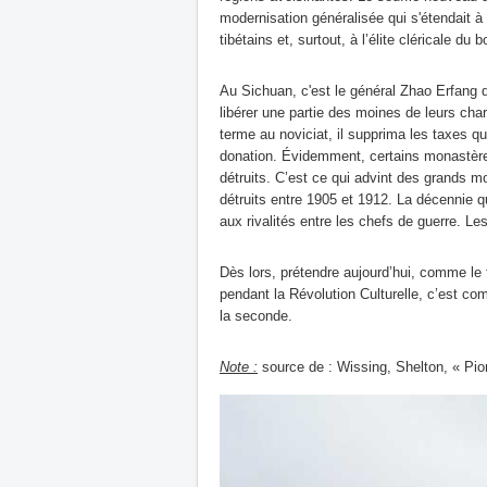
modernisation généralisée qui s'étendait 
tibétains et, surtout, à l’élite cléricale du
Au Sichuan, c'est le général Zhao Erfang qu
libérer une partie des moines de leurs cha
terme au noviciat, il supprima les taxes 
donation. Évidemment, certains monastères
détruits. C’est ce qui advint des grands 
détruits entre 1905 et 1912. La décennie qu
aux rivalités entre les chefs de guerre. Les
Dès lors, prétendre aujourd’hui, comme le
pendant la Révolution Culturelle, c’est co
la seconde.
Note :
source de : Wissing, Shelton, « Pion