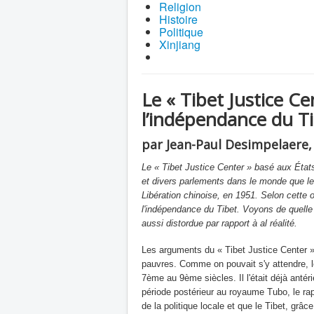
Religion
Histoire
Politique
Xinjiang
Le « Tibet Justice Ce
l’indépendance du Ti
par Jean-Paul Desimpelaere, 
Le « Tibet Justice Center » basé aux État
et divers parlements dans le monde que le 
Libération chinoise, en 1951. Selon cette o
l'indépendance du Tibet. Voyons de quelle 
aussi distordue par rapport à al réalité.
Les arguments du « Tibet Justice Center 
pauvres. Comme on pouvait s'y attendre, l
7ème au 9ème siècles. Il l'était déjà antér
période postérieur au royaume Tubo, le rap
de la politique locale et que le Tibet, grâce