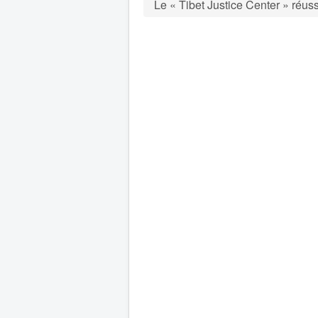
Le « Tibet Justice Center » réuss