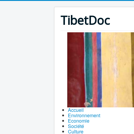
TibetDoc
Accueil
Environnement
Economie
Société
Culture