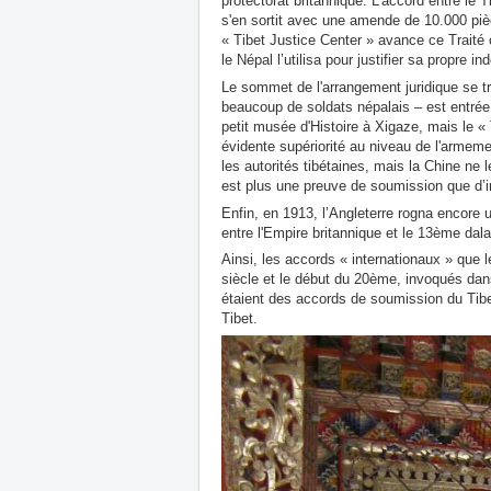
protectorat britannique. L’accord entre le Ti
s'en sortit avec une amende de 10.000 pièc
« Tibet Justice Center » avance ce Trait
le Népal l’utilisa pour justifier sa propre 
Le sommet de l'arrangement juridique se t
beaucoup de soldats népalais – est entrée
petit musée d'Histoire à Xigaze, mais le «
évidente supériorité au niveau de l'armemen
les autorités tibétaines, mais la Chine ne 
est plus une preuve de soumission que d’
Enfin, en 1913, l’Angleterre rogna encore 
entre l'Empire britannique et le 13ème dal
Ainsi, les accords « internationaux » que 
siècle et le début du 20ème, invoqués dans
étaient des accords de soumission du Tibet
Tibet.