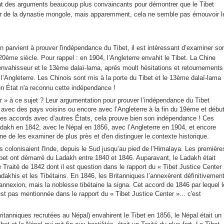
ont des arguments beaucoup plus convaincants pour démontrer que le Tibet
artir de la dynastie mongole, mais apparemment, cela ne semble pas émouvoir l
parvient à prouver l'indépendance du Tibet, il est intéressant d’examiner so
0ème siècle. Pour rappel : en 1904, l’Angleterre envahit le Tibet. La Chine
’envahisseur et le 13ème dalaï-lama, après moult hésitations et retournements
l’Angleterre. Les Chinois sont mis à la porte du Tibet et le 13ème dalaï-lama
n État n'a reconnu cette indépendance !
er » à ce sujet ? Leur argumentation pour prouver l’indépendance du Tibet
 avec des pays voisins ou encore avec l’Angleterre à la fin du 19ème et débu
 des accords avec d’autres États, cela prouve bien son indépendance ! Ces
dakh en 1842, avec le Népal en 1856, avec l’Angleterre en 1904, et encore
ne de les examiner de plus près et d'en distinguer le contexte historique.
 colonisaient l'Inde, depuis le Sud jusqu’au pied de l’Himalaya. Les première
ibet ont démarré du Ladakh entre 1840 et 1846. Auparavant, le Ladakh était
e Traité de 1842 dont il est question dans le rapport du
« Tibet Justice Center
adakhis et les Tibétains. En 1846, les Britanniques l’annexèrent définitivement
annexion, mais la noblesse tibétaine la signa. Cet accord de 1846 par lequel l
'est pas mentionnée dans le rapport du « Tibet Justice Center »... c'est
itanniques recrutées au Népal)
envahirent le Tibet en 1856, le Népal était un