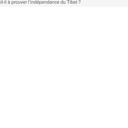
it-il à prouver l’indépendance du Tibet ?