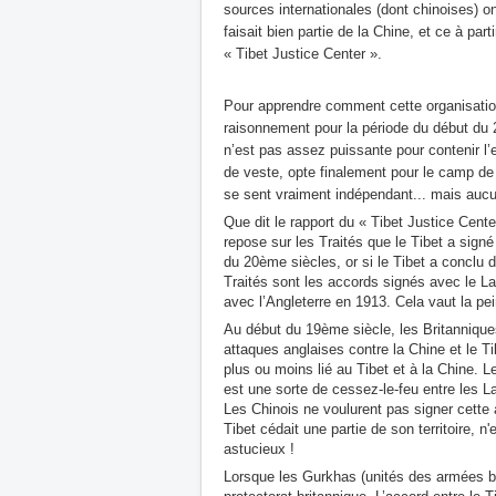
sources internationales (dont chinoises) 
faisait bien partie de la Chine, et ce à p
« Tibet Justice Center ».
Pour apprendre comment cette organisation 
raisonnement pour la période du début du 2
n’est pas assez puissante pour contenir l
de veste, opte finalement pour le camp de 
se sent vraiment indépendant... mais aucu
Que dit le rapport du « Tibet Justice Cent
repose sur
les Traités
que le Tibet a signé
du 20ème siècles, or si le Tibet a conclu
Traités
sont les accords signés avec le La
avec l’Angleterre en 1913.
Cela vaut la pei
Au début du 19ème siècle, les Britanniques
attaques anglaises contre la Chine et le T
plus ou moins lié au Tibet et à la Chine. L
est une sorte de cessez-le-feu entre les L
Les Chinois ne voulurent pas signer cette 
Tibet cédait une partie de son territoire, n
astucieux !
Lorsque les Gurkhas (unités des armées br