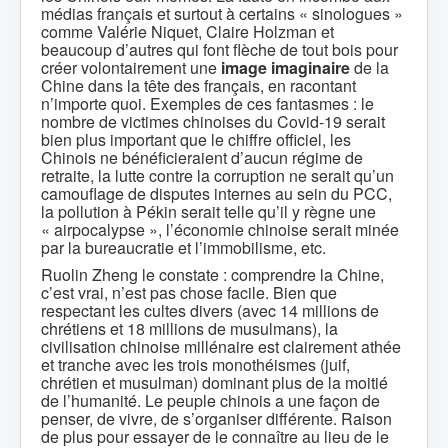
médias français et surtout à certains « sinologues »
comme Valérie Niquet, Claire Holzman et
beaucoup d’autres qui font flèche de tout bois pour
créer volontairement une
image imaginaire
de la
Chine dans la tête des français, en racontant
n’importe quoi. Exemples de ces fantasmes : le
nombre de victimes chinoises du Covid-19 serait
bien plus important que le chiffre officiel, les
Chinois ne bénéficieraient d’aucun régime de
retraite, la lutte contre la corruption ne serait qu’un
camouflage de disputes internes au sein du PCC,
la pollution à Pékin serait telle qu’il y règne une
« airpocalypse », l’économie chinoise serait minée
par la bureaucratie et l’immobilisme, etc.
Ruolin Zheng le constate : comprendre la Chine,
c’est vrai, n’est pas chose facile. Bien que
respectant les cultes divers (avec 14 millions de
chrétiens et 18 millions de musulmans), la
civilisation chinoise millénaire est clairement athée
et tranche avec les trois monothéismes (juif,
chrétien et musulman) dominant plus de la moitié
de l’humanité. Le peuple chinois a une façon de
penser, de vivre, de s’organiser différente. Raison
de plus pour essayer de le connaître au lieu de le