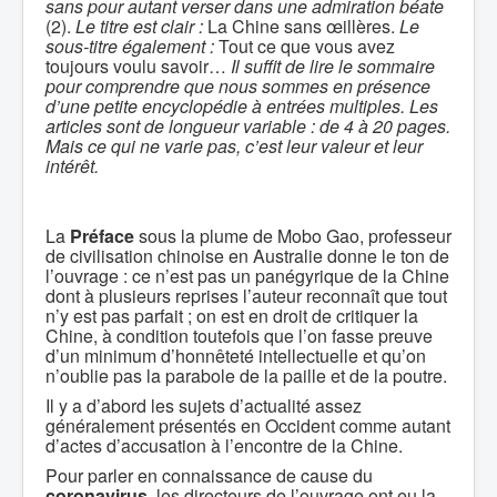
sans pour autant verser dans une admiration béate
(2).
Le titre est clair :
La Chine sans œillères.
Le
sous-titre également :
Tout ce que vous avez
toujours voulu savoir…
Il suffit de lire le sommaire
pour comprendre que nous sommes en présence
d’une petite encyclopédie à entrées multiples. Les
articles sont de longueur variable : de 4 à 20 pages.
Mais ce qui ne varie pas, c’est leur valeur et leur
intérêt.
La
Préface
sous la plume de Mobo Gao, professeur
de civilisation chinoise en Australie donne le ton de
l’ouvrage : ce n’est pas un panégyrique de la Chine
dont à plusieurs reprises l’auteur reconnaît que tout
n’y est pas parfait ; on est en droit de critiquer la
Chine, à condition toutefois que l’on fasse preuve
d’un minimum d’honnêteté intellectuelle et qu’on
n’oublie pas la parabole de la paille et de la poutre.
Il y a d’abord les sujets d’actualité assez
généralement présentés en Occident comme autant
d’actes d’accusation à l’encontre de la Chine.
Pour parler en connaissance de cause du
coronavirus
, les directeurs de l’ouvrage ont eu la