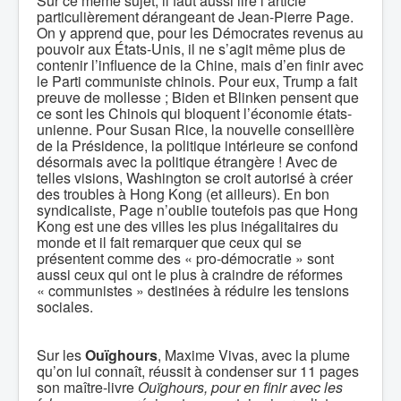
Sur ce même sujet, il faut aussi lire l’article
particulièrement dérangeant de Jean-Pierre Page.
On y apprend que, pour les Démocrates revenus au
pouvoir aux États-Unis, il ne s’agit même plus de
contenir l’influence de la Chine, mais d’en finir avec
le Parti communiste chinois. Pour eux, Trump a fait
preuve de mollesse ; Biden et Blinken pensent que
ce sont les Chinois qui bloquent l’économie états-
unienne. Pour Susan Rice, la nouvelle conseillère
de la Présidence, la politique intérieure se confond
désormais avec la politique étrangère ! Avec de
telles visions, Washington se croit autorisé à créer
des troubles à Hong Kong (et ailleurs). En bon
syndicaliste, Page n’oublie toutefois pas que Hong
Kong est une des villes les plus inégalitaires du
monde et il fait remarquer que ceux qui se
présentent comme des « pro-démocratie » sont
aussi ceux qui ont le plus à craindre de réformes
« communistes » destinées à réduire les tensions
sociales.
Sur les
Ouïghours
, Maxime Vivas, avec la plume
qu’on lui connaît, réussit à condenser sur 11 pages
son maître-livre
Ouïghours,
pour en finir avec les