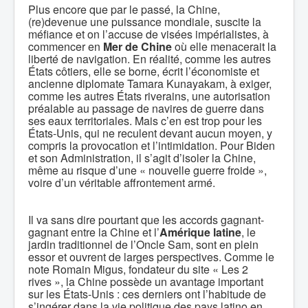
Plus encore que par le passé, la Chine,
(re)devenue une puissance mondiale, suscite la
méfiance et on l’accuse de visées impérialistes, à
commencer en
Mer de Chine
où elle menacerait la
liberté de navigation. En réalité, comme les autres
États côtiers, elle se borne, écrit l’économiste et
ancienne diplomate Tamara Kunayakam, à exiger,
comme les autres États riverains, une autorisation
préalable au passage de navires de guerre dans
ses eaux territoriales. Mais c’en est trop pour les
États-Unis, qui ne reculent devant aucun moyen, y
compris la provocation et l’intimidation. Pour Biden
et son Administration, il s’agit d’isoler la Chine,
même au risque d’une « nouvelle guerre froide »,
voire d’un véritable affrontement armé.
Il va sans dire pourtant que les accords gagnant-
gagnant entre la Chine et l’
Amérique latine
, le
jardin traditionnel de l’Oncle Sam, sont en plein
essor et ouvrent de larges perspectives. Comme le
note Romain Migus, fondateur du site « Les 2
rives », la Chine possède un avantage important
sur les États-Unis : ces derniers ont l’habitude de
s’ingérer dans la vie politique des pays latino en