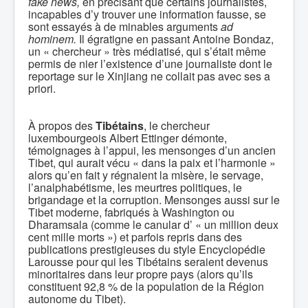
fake news,
en précisant que certains journalistes,
incapables d’y trouver une information fausse, se
sont essayés à de minables arguments
ad
hominem.
Il égratigne en passant Antoine Bondaz,
un « chercheur » très médiatisé, qui s’était même
permis de nier l’existence d’une journaliste dont le
reportage sur le Xinjiang ne collait pas avec ses a
priori.
À propos des
Tibétains
, le chercheur
luxembourgeois Albert Ettinger démonte,
témoignages à l’appui, les mensonges d’un ancien
Tibet, qui aurait vécu « dans la paix et l’harmonie »
alors qu’en fait y régnaient la misère, le servage,
l’analphabétisme, les meurtres politiques, le
brigandage et la corruption. Mensonges aussi sur le
Tibet moderne, fabriqués à Washington ou
Dharamsala (comme le canular d’ « un million deux
cent mille morts ») et parfois repris dans des
publications prestigieuses du style Encyclopédie
Larousse pour qui les Tibétains seraient devenus
minoritaires dans leur propre pays (alors qu’ils
constituent 92,8 % de la population de la Région
autonome du Tibet).