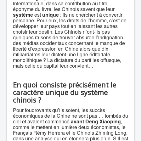
internationale, dans sa contribution au titre
éponyme du livre, les Chinois savent que leur
système
est
unique
: ils ne cherchent à convertir
personne. Pour eux, les droits de l’homme, c’est de
développer leur pays tout en laissant les autres
choisir leur destin. Les Chinois n’ont-ils pas
quelques raisons de trouver absurde l’indignation
des médias occidentaux concernant le manque de
liberté d’expression en Chine alors que dix
milliardaires leur dictent une ligne éditoriale
monolithique ? La dictature du parti les offusque,
mais celle du capital leur convient…
En quoi consiste précisément le
caractère unique du système
chinois ?
Pour foudroyants qu’ils soient, les succès
économiques de la Chine ne sont pas … tombés du
ciel et avaient commencé
avant Deng Xiaoping
,
comme le mettent en lumière deux économistes, le
Français Rémy Herrera et le Chinois Zhiming Long,
dans une analyse qui en étonnera plus d’un. S’il est