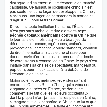
distingue radicalement d’une économie de marché
capitaliste. Ce faisant, le socialisme chinois n’est
pas seulement une façon de développer la Chine ;
c’est aussi une façon de comprendre le monde et
d’agir sur lui pour le transformer.
Si, comme toute institution humaine, l’État chinois
n’est pas sans tache, que dire alors des
sept
péchés capitaux
américains contre la Chine
que
le journaliste chinois Jiaqi Hou a beau jeu de
dénoncer : calomnies, ingérences, unilatéralisme,
provocations, inefficacité, double standard, violation
du droit international ? Juste une phrase pour
donner envie d’en lire plus : « Lorsque l’épidémie
de coronavirus a commencé en Chine, le pays s’est
installé dans sa chaise de spectateur, mangeant du
pop-corn, pour mieux assister à la débâche de
l’économie chinoise. »
Moins polémique, mais peut-être plus parlant
encore, le Chinois Ruolin Zheng qui a vécu une
vingtaine d’années en France, se demande
comment il se fait que les lecteurs occidentaux,
dont la plupart n’ont jamais mis les pieds en Chine,
s’imaginent mieux connaître la Chine que lui et que
les Chinois eux-mêmes. La faute en incombe aux