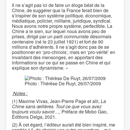
Il ne s’agit pas ici de faire un éloge béat de la
Chine, de suggérer que la France ferait bien de
s’inspirer de son système politique, économique,
médiatique, policier, militaire, juridique, syndical.
Nous avons notre propre système, perfectible. La
Chine a le sien, sur lequel nous avons peu de
prises, dirigé par un parti communiste désormais
centenaire (né le 23 juillet 1921) et fort de 90
millions d’adhérents. Il ne s’agit donc pas de se
positionner en ‘pro-chinois’, mais en ‘pro-vérité’ en
invalidant des mensonges, en apportant des
informations sur ce qui se passe en Chine et qui
explique son dynamisme. »
Photo : Thérèse De Ruyt, 26/07/2009
Notes :
(1) Maxime Vivas, Jean-Pierre Page et alii,
La
Chine sans œillères. Tout ce que vous avez
toujours voulu savoir…,
Préface de Mobo Gao,
Éditions Delga, 2021.
(2) À cet égard, l’éditeur aurait été bien inspiré, me
semble-t-il, de choisir une autre couverture − qui