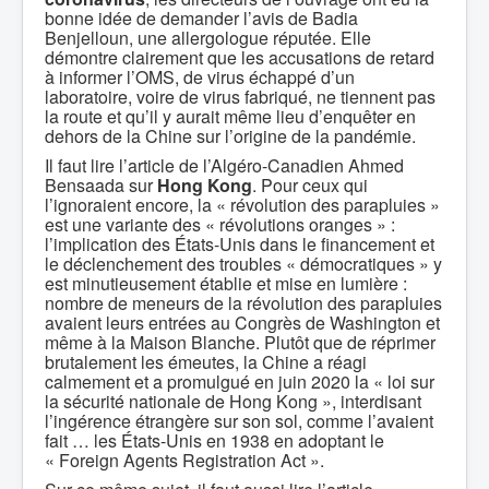
bonne idée de demander l’avis de Badia
Benjelloun, une allergologue réputée. Elle
démontre clairement que les accusations de retard
à informer l’OMS, de virus échappé d’un
laboratoire, voire de virus fabriqué, ne tiennent pas
la route et qu’il y aurait même lieu d’enquêter en
dehors de la Chine sur l’origine de la pandémie.
Il faut lire l’article de l’Algéro-Canadien Ahmed
Bensaada sur
Hong Kong
. Pour ceux qui
l’ignoraient encore, la « révolution des parapluies »
est une variante des « révolutions oranges » :
l’implication des États-Unis dans le financement et
le déclenchement des troubles « démocratiques » y
est minutieusement établie et mise en lumière :
nombre de meneurs de la révolution des parapluies
avaient leurs entrées au Congrès de Washington et
même à la Maison Blanche. Plutôt que de réprimer
brutalement les émeutes, la Chine a réagi
calmement et a promulgué en juin 2020 la « loi sur
la sécurité nationale de Hong Kong », interdisant
l’ingérence étrangère sur son sol, comme l’avaient
fait … les États-Unis en 1938 en adoptant le
« Foreign Agents Registration Act ».