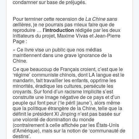
condamner sur base de préjugés.
Pour terminer cette recension de
La Chine sans
œillères
, je ne pourrais pas mieux faire que de
reproduire …
l’introduction
rédigée par les deux
initiateurs du projet, Maxime Vivas et Jean-Pierre
Page :
« Ce livre vise un public que nos médias
maintiennent dans une grave ignorance de la
Chine.
Ce que beaucoup de Français croient, c’est que le
‘régime’ communiste chinois, dont LA langue est le
mandarin, fait travailler les enfants, opprime les
minorités, éradique les cultures, persécute les
croyants. Sur fond d’un racisme implicite s’est
construite une image négative de ce pays et d’un
peuple qui font peur (‘le péril jaune’), alors même
que la politique étrangère de la Chine, telle que la
définit le président Xi Jinping n’est pas basée sur
une volonté de domination du monde
(contrairement à celle affichée par les États-Unis
d’Amérique), mais sur la notion de ‘communauté de
destins’.