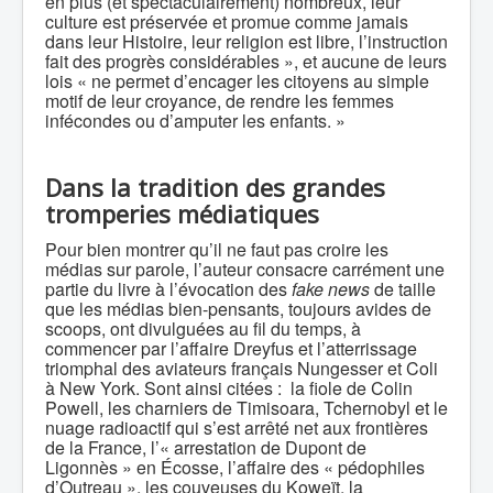
en plus (et spectaculairement) nombreux, leur
culture est préservée et promue comme jamais
dans leur Histoire, leur religion est libre, l’instruction
fait des progrès considérables », et aucune de leurs
lois « ne permet d’encager les citoyens au simple
motif de leur croyance, de rendre les femmes
infécondes ou d’amputer les enfants. »
Dans la tradition des grandes
tromperies médiatiques
Pour bien montrer qu’il ne faut pas croire les
médias sur parole, l’auteur consacre carrément une
partie du livre à l’évocation des
fake news
de taille
que les médias bien-pensants, toujours avides de
scoops, ont divulguées au fil du temps, à
commencer par l’affaire Dreyfus et l’atterrissage
triomphal des aviateurs français Nungesser et Coli
à New York. Sont ainsi citées : la fiole de Colin
Powell, les charniers de Timisoara, Tchernobyl et le
nuage radioactif qui s’est arrêté net aux frontières
de la France, l’« arrestation de Dupont de
Ligonnès » en Écosse, l’affaire des « pédophiles
d’Outreau », les couveuses du Koweït, la