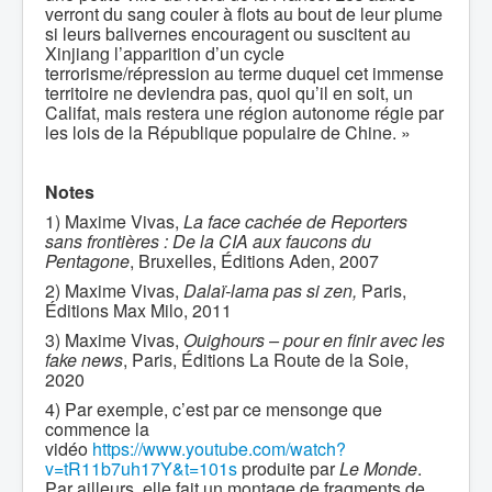
verront du sang couler à flots au bout de leur plume
si leurs balivernes encouragent ou suscitent au
Xinjiang l’apparition d’un cycle
terrorisme/répression au terme duquel cet immense
territoire ne deviendra pas, quoi qu’il en soit, un
Califat, mais restera une région autonome régie par
les lois de la République populaire de Chine. »
Notes
1) Maxime Vivas,
La face cachée de Reporters
sans frontières : De la CIA aux faucons du
Pentagone
, Bruxelles, Éditions Aden, 2007
2) Maxime Vivas,
Dalaï-lama pas si zen,
Paris,
Éditions Max Milo, 2011
3) Maxime Vivas,
Ouighours – pour en finir avec les
fake news
, Paris, Éditions La Route de la Soie,
2020
4) Par exemple, c’est par ce mensonge que
commence la
vidéo
https://www.youtube.com/watch?
v=tR11b7uh17Y&t=101s
produite par
Le Monde
.
Par ailleurs, elle fait un montage de fragments de