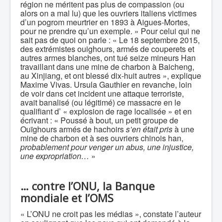
région ne méritent pas plus de compassion (ou
alors on a mal lu) que les ouvriers italiens victimes
d’un pogrom meurtrier en 1893 à Aigues-Mortes,
pour ne prendre qu’un exemple. » Pour celui qui ne
sait pas de quoi on parle : « Le 18 septembre 2015,
des extrémistes ouighours, armés de couperets et
autres armes blanches, ont tué seize mineurs Han
travaillant dans une mine de charbon à Baicheng,
au Xinjiang, et ont blessé dix-huit autres », explique
Maxime Vivas. Ursula Gauthier en revanche, loin
de voir dans cet incident une attaque terroriste,
avait banalisé (ou légitimé) ce massacre en le
qualifiant d’ « explosion de rage localisée » et en
écrivant : « Poussé à bout, un petit groupe de
Ouïghours armés de hachoirs
s’en était pris
à une
mine de charbon et à ses ouvriers chinois han,
probablement pour venger un abus, une injustice,
une expropriation…
»
…
contre l’ONU, la Banque
mondiale et l’OMS
« L’ONU ne croit pas les médias », constate l’auteur