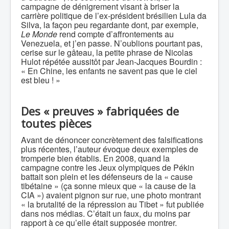
campagne de dénigrement visant à briser la
carrière politique de l’ex-président brésilien Lula da
Silva, la façon peu regardante dont, par exemple,
Le Monde
rend compte d’affrontements au
Venezuela, et j’en passe. N’oublions pourtant pas,
cerise sur le gâteau, la petite phrase de Nicolas
Hulot répétée aussitôt par Jean-Jacques Bourdin :
« En Chine, les enfants ne savent pas que le ciel
est bleu ! »
Des « preuves » fabriquées de
toutes pièces
Avant de dénoncer concrètement des falsifications
plus récentes, l’auteur évoque deux exemples de
tromperie bien établis. En 2008, quand la
campagne contre les Jeux olympiques de Pékin
battait son plein et les défenseurs de la « cause
tibétaine » (ça sonne mieux que « la cause de la
CIA ») avaient pignon sur rue, une photo montrant
« la brutalité de la répression au Tibet » fut publiée
dans nos médias. C’était un faux, du moins par
rapport à ce qu’elle était supposée montrer.