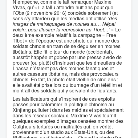
N’empêche, comme le fait remarquer Maxime
Vivas, qu’« il a fallu attendre huit ans pour que
l’
Obs
(2 novembre 2016) concède sobrement (et
sans s’y attarder) que les médias ont utilisé ‘
des
images de matraquages de moines au… Népal
voisin, pour illustrer la répression au Tibet…
’ » Le
deuxième exemple relatif à la campagne « Free
Tibet » de l’époque est une photo qui montre des
soldats chinois en train de se déguiser en moines
tibétains. Elle fit le tour du monde (occidental),
aussitôt happée et gobée par une presse avide de
prouver (ou plutôt d’insinuer) que les émeutiers de
Lhassa n’étaient pas des moines fanatiques et
autres casseurs tibétains, mais des provocateurs
chinois. En fait, la photo était vieille de cinq ans ;
elle avait été prise lors du tournage d’un téléfilm et
montrait des soldats qui y servaient de figurants.
Les falsificateurs qui s’inspirent de ces exploits
passés pour calomnier la politique chinoise au
Xinjiang pullulent dans les médias et spécialement
dans les réseaux sociaux. Maxime Vivas fournit
quelques exemples d’images censées montrer des
Ouïghours torturés ou maltraités qui, en vérité,
proviennent d’un studio aux États-Unis, ou des
Philippines, ou d’Indonésie… Quand la photo d’un