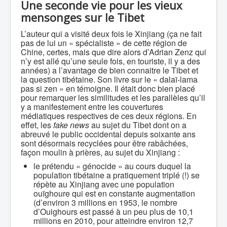
Une seconde vie pour les vieux
mensonges sur le Tibet
L’auteur qui a visité deux fois le Xinjiang (ça ne fait
pas de lui un « spécialiste » de cette région de
Chine, certes, mais que dire alors d’Adrian Zenz qui
n’y est allé qu’une seule fois, en touriste, il y a des
années) a l’avantage de bien connaitre le Tibet et
la question tibétaine. Son livre sur le « dalaï-lama
pas si zen » en témoigne. Il était donc bien placé
pour remarquer les similitudes et les parallèles qu’il
y a manifestement entre les couvertures
médiatiques respectives de ces deux régions. En
effet, les
fake news
au sujet du Tibet dont on a
abreuvé le public occidental depuis soixante ans
sont désormais recyclées pour être rabâchées,
façon moulin à prières, au sujet du Xinjiang :
le prétendu « génocide » au cours duquel la
population tibétaine a pratiquement triplé (!) se
répète au Xinjiang avec une population
ouïghoure qui est en constante augmentation
(d’environ 3 millions en 1953, le nombre
d’Ouighours est passé à un peu plus de 10,1
millions en 2010, pour atteindre environ 12,7