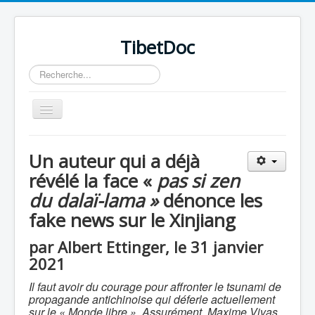
TibetDoc
Rechercher
Basculer
la
navigation
Un auteur qui a déjà
révélé la face «
pas si zen
du dalaï-lama »
dénonce les
≡
fake news sur le Xinjiang
par Albert Ettinger, le 31 janvier
2021
Il faut avoir du courage pour affronter le tsunami de
propagande antichinoise qui déferle actuellement
sur le « Monde libre ». Assurément, Maxime Vivas