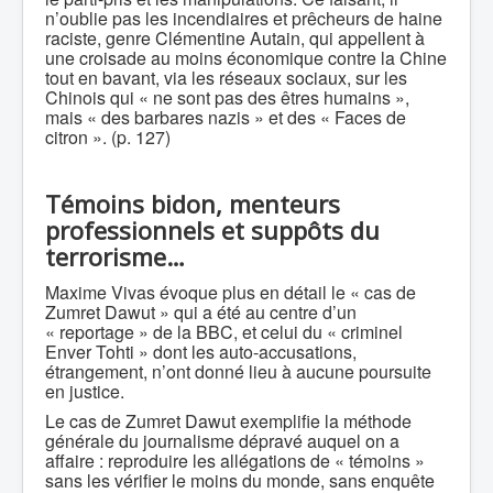
n’oublie pas les incendiaires et prêcheurs de haine
raciste, genre Clémentine Autain, qui appellent à
une croisade au moins économique contre la Chine
tout en bavant, via les réseaux sociaux, sur les
Chinois qui « ne sont pas des êtres humains »,
mais « des barbares nazis » et des « Faces de
citron ». (p. 127)
Témoins bidon, menteurs
professionnels et suppôts du
terrorisme…
Maxime Vivas évoque plus en détail le « cas de
Zumret Dawut » qui a été au centre d’un
« reportage » de la BBC, et celui du « criminel
Enver Tohti » dont les auto-accusations,
étrangement, n’ont donné lieu à aucune poursuite
en justice.
Le cas de Zumret Dawut exemplifie la méthode
générale du journalisme dépravé auquel on a
affaire : reproduire les allégations de « témoins »
sans les vérifier le moins du monde, sans enquête