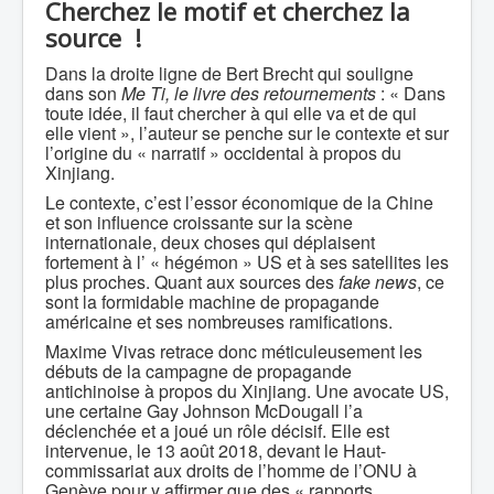
Cherchez le motif et cherchez la
source !
Dans la droite ligne de Bert Brecht qui souligne
dans son
Me Ti, le livre des retournements
: « Dans
toute idée, il faut chercher à qui elle va et de qui
elle vient », l’auteur se penche sur le contexte et sur
l’origine du « narratif » occidental à propos du
Xinjiang.
Le contexte, c’est l’essor économique de la Chine
et son influence croissante sur la scène
internationale, deux choses qui déplaisent
fortement à l’ « hégémon » US et à ses satellites les
plus proches. Quant aux sources des
fake news
, ce
sont la formidable machine de propagande
américaine et ses nombreuses ramifications.
Maxime Vivas retrace donc méticuleusement les
débuts de la campagne de propagande
antichinoise à propos du Xinjiang. Une avocate US,
une certaine Gay Johnson McDougall l’a
déclenchée et a joué un rôle décisif. Elle est
intervenue, le 13 août 2018, devant le Haut-
commissariat aux droits de l’homme de l’ONU à
Genève pour y affirmer que des « rapports