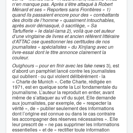
n’en manque pas. Après s’être attaqué à Robert
Ménard et ses « Reporters sans Frontières » 1)
quand ils passaient encore pour des « combattants
des droits de l’homme » quasiment intouchables,
après avoir démasqué, ô sacrilège, « Sa
Tartufferie » le dalaï-lama 2), voilà que cet auteur
d’une vingtaine de livres et ancien référent littéraire
d’ATTAC ose questionner les certitudes de nos
journalistes « spécialistes » du Xinjiang avec un
livre-essai dont le titre annonce clairement la
couleur.
Ouighours – pour en finir avec les fake news
3)
,
est
d’abord un pamphlet lancé contre les journalistes
qui oublient - ou qui violent délibérément - la
« Charte de Munich ». Cette Charte, rédigée en
1971, est en quelque sorte la Loi fondamentale du
journalisme. L’auteur la reproduit en entier, avant
même de s’attaquer au vif du sujet. Elle demande
aux journalistes, par exemple, de « respecter la
vérité », de « publier seulement des informations
dont l’origine est connue ou dans le cas contraire
les accompagner des réserves nécessaires ». Elle
leur prescrit de « ne pas supprimer les informations
essentielles » et de « rectifier toute information