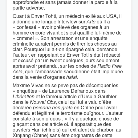
approfondie et sans jamais donner la parole à la
partie adverse.
Quant à Enver Tohti, un médecin exilé aux USA, il
a donné une longue interview sur
Arte
où il a
« confessé » avoir prélevé des organes à un
homme encore vivant et s’est qualifié lui-même de
« criminel ». Son arrestation et une enquête
criminelle auraient permis de tirer les choses au
clair. Pourquoi lui a-t-on épargné cela, demande
l’auteur, en rappelant qu’Enver Toti s’était rétracté
et excusé par un tweet quelques jours seulement
après avoir prétendu, sur les ondes de
Radio Free
Asia
, que l’ambassade saoudienne était impliquée
dans la vente d’organes
halal.
Maxime Vivas ne se prive pas de décortiquer les
« enquêtes » de Laurence Defranoux dans
Libération
et le fameux article d’Ursula Gauthier
dans le
Nouvel Obs
, celui qui lui a valu d’être
déclarée
persona non grata
en Chine pour avoir
défendu et légitimé le terrorisme ouïghour. L’auteur
constate à son propos : « Il y a quelque chose de
glaçant dans cet article où il apparait que des
ouvriers Han (chinois) qui extraient du charbon au
Xinjiang (Chine) sans être originaires de cette