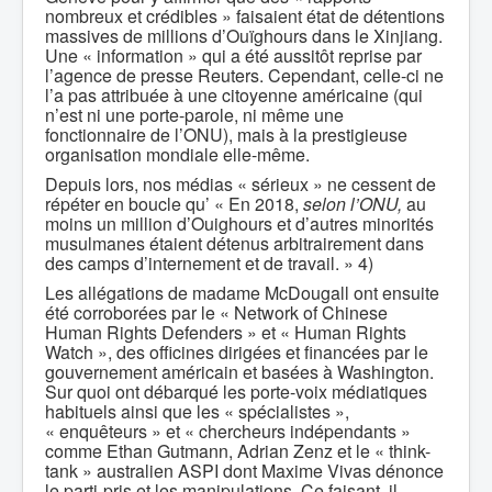
nombreux et crédibles » faisaient état de détentions
massives de millions d’Ouïghours dans le Xinjiang.
Une « information » qui a été aussitôt reprise par
l’agence de presse Reuters. Cependant, celle-ci ne
l’a pas attribuée à une citoyenne américaine (qui
n’est ni une porte-parole, ni même une
fonctionnaire de l’ONU), mais à la prestigieuse
organisation mondiale elle-même.
Depuis lors, nos médias « sérieux » ne cessent de
répéter en boucle qu’ « En 2018,
selon l’ONU,
au
moins un million d’Ouighours et d’autres minorités
musulmanes étaient détenus arbitrairement dans
des camps d’internement et de travail. » 4)
Les allégations de madame McDougall ont ensuite
été corroborées par le « Network of Chinese
Human Rights Defenders » et « Human Rights
Watch », des officines dirigées et financées par le
gouvernement américain et basées à Washington.
Sur quoi ont débarqué les porte-voix médiatiques
habituels ainsi que les « spécialistes »,
« enquêteurs » et « chercheurs indépendants »
comme Ethan Gutmann, Adrian Zenz et le « think-
tank » australien ASPI dont Maxime Vivas dénonce
le parti-pris et les manipulations. Ce faisant, il