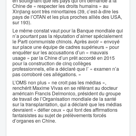
en soulignant que les pays qui ont demandé à la
Chine de « respecter les droits humains » au
Xinjiang sont très minoritaires (39, c’est-à-dire les
pays de l’OTAN et les plus proches alliés des USA,
sur 193).
Le même constat vaut pour la Banque mondiale qui
n’a pourtant pas la réputation d’aimer spécialement
le Parti communiste chinois. Après avoir « envoyé
sur place une équipe de cadres supérieurs » pour
enquêter sur les accusations d’un « mauvais
usage » par la Chine d’un prêt accordé en 2015
pour la construction de cinq collèges
professionnels, elle a déclaré que l’ « examen n’a
pas corroboré ces allégations. »
L’OMS non plus « ne croit pas les médias »,
renchérit Maxime Vivas en se référant au docteur
américain Francis Delmonico, président du groupe
de travail de l’Organisation mondiale de la santé
sur la transplantation, qui a déclaré que les médias
devraient « défier ceux » qui font des affirmations
fantaisistes au sujet de prélèvements forcés
d’organes en Chine.