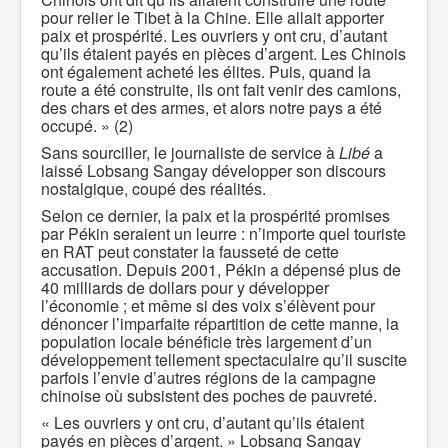
pour relier le Tibet à la Chine. Elle allait apporter
paix et prospérité. Les ouvriers y ont cru, d’autant
qu’ils étaient payés en pièces d’argent. Les Chinois
ont également acheté les élites. Puis, quand la
route a été construite, ils ont fait venir des camions,
des chars et des armes, et alors notre pays a été
occupé. » (2)
Sans sourciller, le journaliste de service à
Libé
a
laissé Lobsang Sangay développer son discours
nostalgique, coupé des réalités.
Selon ce dernier, la paix et la prospérité promises
par Pékin seraient un leurre : n’importe quel touriste
en RAT peut constater la fausseté de cette
accusation. Depuis 2001, Pékin a dépensé plus de
40 milliards de dollars pour y développer
l’économie ; et même si des voix s’élèvent pour
dénoncer l’imparfaite répartition de cette manne, la
population locale bénéficie très largement d’un
développement tellement spectaculaire qu’il suscite
parfois l’envie d’autres régions de la campagne
chinoise où subsistent des poches de pauvreté.
« Les ouvriers y ont cru, d’autant qu’ils étaient
payés en pièces d’argent. » Lobsang Sangay