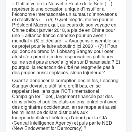
« l’initiative de la Nouvelle Route de la Soie (…)
représente une occasion unique d’insuffler à
l’économie internationale un sursaut d’innovations
et d’activités (…) (5) ! Quel mépris, même pour le
Président Macron, qui, au cours de son voyage en
Chine début janvier 2018, a plaidé en Chine pour
une « alliance franco-chinoise pour un avenir
mondial » (6) et déclaré : « Avançons ensemble sur
ce projet pour le faire aboutir d’ici 2020 » (7) ! Pour
qui donc se prend M. Lobsang Sangay pour oser
ainsi s’en prendre à des responsables politiques
qui ne sont pas
a priori
alignés sur Dharamsala ? Et
pourquoi la rédaction de
Libé
ne réagit-elle pas à
des propos aussi déplacés, sinon injurieux ?
Quant à dénoncer la corruption des élites, Lobsang
Sangay devrait plutôt faire profil bas, en se
rappelant les liens que l’ICT (International
Campaign for Tibet), largement financée par des
dons privés et publics états-uniens, entretient avec
des dignitaires occidentaux, en se rappelant aussi
les millions de dollars distribués aux
indépendantistes tibétains, d’abord par la CIA
(Central Intelligence Agency) et puis par le NED
(New Endowment for Democracy) ?