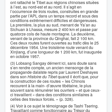
ont rattaché le Tibet aux régions chinoises situées
à l’est, au nord-est et au nord. Il s’agit en
l’occurrence de trois routes, construites en grande
partie par l’APL dans un temps record et sous des
conditions extrêmement difficiles et dangereuses.
La première, la plus au sud, menant de Ya’an au
Sichuan à Lhassa, mesure 2 400 km et passe par
quatorze cols de haute montagne. La deuxième,
venant de la province du Qinghai, fait 2 100 km.
Ces deux routes furent ouvertes au trafic dès le 25
décembre 1954. Une troisième route venant du
Xinjiang, d’une longueur de 1 200 km, fut inaugurée
en octobre 1957.
(3) Lobsang Sangay dément ici, sans doute sans
s’en rendre compte, un ancien mensonge de la
propagande dalaïste repris par Laurent Deshayes
dans son
Histoire du Tibet
quand il écrit que, pour
la construction de ces routes « les Chinois
recourent à la main- d’œuvre tibétaine, le plus
souvent sans rémunérer les ouvriers » et que ceux-
ci travaillent « dans des conditions similaires à
celles des travaux forcés. » (p. 328).
(4) Voir à ce sujet le témoignage de Tashi Tsering.
Travaillant comme fonctionnaire au Trésor du