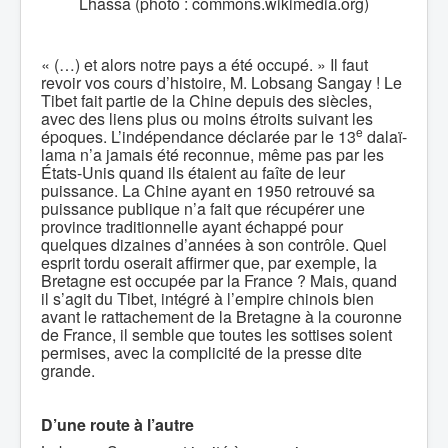
Lhassa (photo : commons.wikimedia.org)
« (…) et alors notre pays a été occupé. » Il faut
revoir vos cours d’histoire, M. Lobsang Sangay ! Le
Tibet fait partie de la Chine depuis des siècles,
avec des liens plus ou moins étroits suivant les
e
époques. L’indépendance déclarée par le 13
dalaï-
lama n’a jamais été reconnue, même pas par les
États-Unis quand ils étaient au faîte de leur
puissance. La Chine ayant en 1950 retrouvé sa
puissance publique n’a fait que récupérer une
province traditionnelle ayant échappé pour
quelques dizaines d’années à son contrôle. Quel
esprit tordu oserait affirmer que, par exemple, la
Bretagne est occupée par la France ? Mais, quand
il s’agit du Tibet, intégré à l’empire chinois bien
avant le rattachement de la Bretagne à la couronne
de France, il semble que toutes les sottises soient
permises, avec la complicité de la presse dite
grande.
D’une route à l’autre