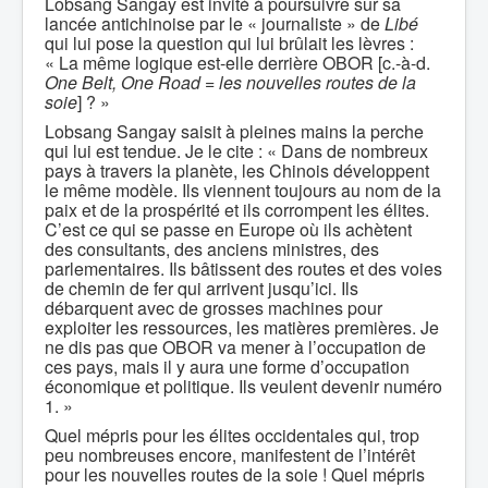
Lobsang Sangay est invité à poursuivre sur sa
lancée antichinoise par le « journaliste » de
Libé
qui lui pose la question qui lui brûlait les lèvres :
« La même logique est-elle derrière OBOR [c.-à-d.
One Belt, One Road = les nouvelles routes de la
soie
] ? »
Lobsang Sangay saisit à pleines mains la perche
qui lui est tendue. Je le cite : « Dans de nombreux
pays à travers la planète, les Chinois développent
le même modèle. Ils viennent toujours au nom de la
paix et de la prospérité et ils corrompent les élites.
C’est ce qui se passe en Europe où ils achètent
des consultants, des anciens ministres, des
parlementaires. Ils bâtissent des routes et des voies
de chemin de fer qui arrivent jusqu’ici. Ils
débarquent avec de grosses machines pour
exploiter les ressources, les matières premières. Je
ne dis pas que OBOR va mener à l’occupation de
ces pays, mais il y aura une forme d’occupation
économique et politique. Ils veulent devenir numéro
1. »
Quel mépris pour les élites occidentales qui, trop
peu nombreuses encore, manifestent de l’intérêt
pour les nouvelles routes de la soie ! Quel mépris