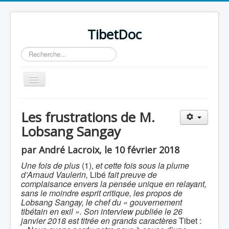
TibetDoc
Rechercher
Basculer
la
navigation
Les frustrations de M.
Lobsang Sangay
≡
par André Lacroix, le 10 février 2018
Une fois de plus
(1),
et cette fois sous la plume
d’Arnaud Vaulerin,
Libé
fait preuve de
complaisance envers la pensée unique en relayant,
sans le moindre esprit critique, les propos de
Lobsang Sangay, le chef du « gouvernement
tibétain en exil ». Son interview publiée le 26
janvier 2018 est titrée en grands caractères
Tibet :