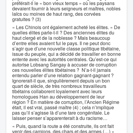
préférait-il le « bon vieux temps » où les paysans
devaient fournir à leurs seigneurs et maîtres, nobles
laïcs ou moines de haut rang, des corvées
gratuites ? (3)
« Les Chinois ont également acheté les élites. » De
quelles élites parle-t-il ? Des anciennes élites du
haut clergé et de la noblesse ? Mais beaucoup
d’entre elles avaient fui le pays. Il ne peut donc
s’agir que d’une nouvelle classe politique tibétaine,
issue du peuple, qui a décidé de travailler en bonne
entente avec les autorités centrales. Qu’est-ce qui
autorise Lobsang Sangay à accuser de corruption
ces nouvelles élites tibétaines ? N’a-t-il jamais
entendu parler d’une relation gagnant-gagnant ?
Ignorerait-il que, singulièrement depuis un bon
quart de siècle, de très nombreux travailleurs
tibétains collaborent loyalement avec leurs
homologues Han au développement de leur
région ? En matière de corruption, l’Ancien Régime
était, il est vrai, passé maître (4) ; cela n’implique
pas qu’il s’agisse là d’une tare congénitale. Le
laisser penser s’apparenterait à du racisme…
« Puis, quand la route a été construite, ils ont fait
venir des camions, des chars et des armes (…) »