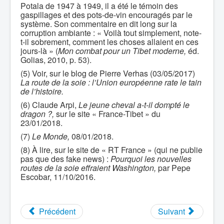
Potala de 1947 à 1949, il a été le témoin des
gaspillages et des pots-de-vin encouragés par le
système. Son commentaire en dit long sur la
corruption ambiante : « Voilà tout simplement, note-
t-il sobrement, comment les choses allaient en ces
jours-là » (
Mon combat pour un Tibet moderne,
éd.
Golias, 2010, p. 53).
(5) Voir, sur le blog de Pierre Verhas (03/05/2017)
La route de la soie : l’Union européenne rate le tain
de l’histoire.
(6) Claude Arpi,
Le jeune cheval a-t-il dompté le
dragon ?,
sur le site « France-Tibet » du
23/01/2018.
(7)
Le Monde,
08/01/2018.
(8) À lire, sur le site de « RT France » (qui ne publie
pas que des fake news) :
Pourquoi les nouvelles
routes de la soie effraient Washington,
par Pepe
Escobar, 11/10/2016.
Précédent
Suivant