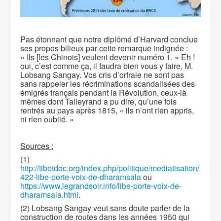
Pas étonnant que notre diplômé d’Harvard conclue
ses propos bilieux par cette remarque indignée :
« Ils [les Chinois] veulent devenir numéro 1. » Eh !
oui, c’est comme ça, il faudra bien vous y faire, M.
Lobsang Sangay. Vos cris d’orfraie ne sont pas
sans rappeler les récriminations scandalisées des
émigrés français pendant la Révolution, ceux-là
mêmes dont Talleyrand a pu dire, qu’une fois
rentrés au pays après 1815, « ils n’ont rien appris,
ni rien oublié. »
Sources :
(1)
http://tibetdoc.org/index.php/politique/mediatisation/
422-libe-porte-voix-de-dharamsala
ou
https://www.legrandsoir.info/libe-porte-voix-de-
dharamsala.html
.
(2) Lobsang Sangay veut sans doute parler de la
construction de routes dans les années 1950 qui