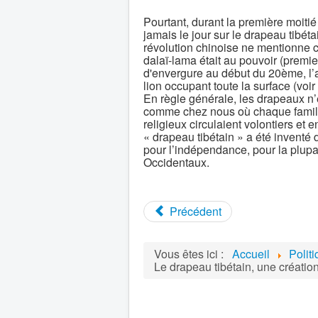
Pourtant, durant la première moitié
jamais le jour sur le drapeau tibét
révolution chinoise ne mentionne 
dalaï-lama était au pouvoir (premi
d'envergure au début du 20ème, l’
lion occupant toute la surface (voi
En règle générale, les drapeaux n’é
comme chez nous où chaque famill
religieux circulaient volontiers et 
« drapeau tibétain » a été inventé
pour l’indépendance, pour la plupar
Occidentaux.
Précédent
Vous êtes ici :
Accueil
Polit
Le drapeau tibétain, une création