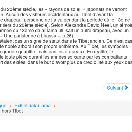
 du 20ème siècle, les « rayons de soleil » japonais ne verront
ain. Aucun des visiteurs occidentaux au Tibet d’avant la
ce drapeau, personne ne l’a vu pendant la période où le 13ème
er tiers du 20ème siècle). Selon Alexandra David Neel, un témoi
armée du 13ème dalaï-lama utilisait un autre drapeau, avec un
r « Une parisienne à Lhassa », p.26).
taient pas un signe de statut dans le Tibet ancien. Ce n'est pa
e noble arborait son propre emblème. Au Tibet, les symboles
en grande quantité, mais pas les drapeaux. En réalité, le
 de toute pièce durant les années soixante par les combattants
t des exilés, dans le but d'avoir plus de crédibilité aux yeux de
Suivant
ique
Exil et dalaï-lama
 hors Tibet