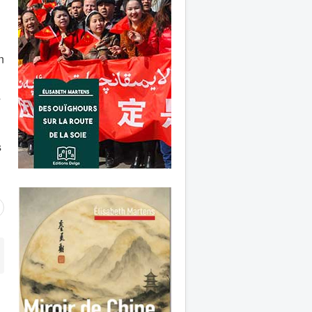
n
s
s