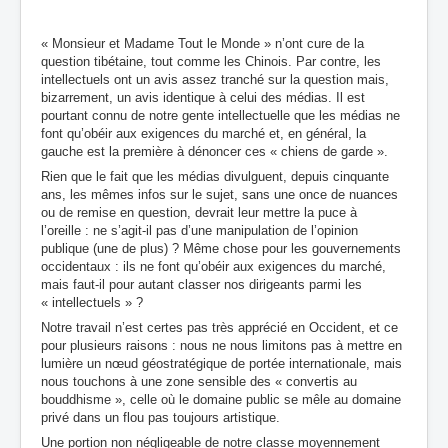
« Monsieur et Madame Tout le Monde » n’ont cure de la
question tibétaine, tout comme les Chinois. Par contre, les
intellectuels ont un avis assez tranché sur la question mais,
bizarrement, un avis identique à celui des médias. Il est
pourtant connu de notre gente intellectuelle que les médias ne
font qu’obéir aux exigences du marché et, en général, la
gauche est la première à dénoncer ces « chiens de garde ».
Rien que le fait que les médias divulguent, depuis cinquante
ans, les mêmes infos sur le sujet, sans une once de nuances
ou de remise en question, devrait leur mettre la puce à
l’oreille : ne s’agit-il pas d’une manipulation de l’opinion
publique (une de plus) ? Même chose pour les gouvernements
occidentaux : ils ne font qu’obéir aux exigences du marché,
mais faut-il pour autant classer nos dirigeants parmi les
« intellectuels » ?
Notre travail n’est certes pas très apprécié en Occident, et ce
pour plusieurs raisons : nous ne nous limitons pas à mettre en
lumière un nœud géostratégique de portée internationale, mais
nous touchons à une zone sensible des « convertis au
bouddhisme », celle où le domaine public se mêle au domaine
privé dans un flou pas toujours artistique.
Une portion non négligeable de notre classe moyennement