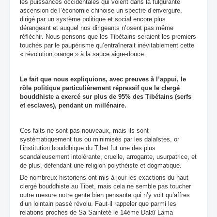
les puissances occidentales qui voient dans la fulgurante
ascension de l’économie chinoise un spectre d’envergure,
dirigé par un système politique et social encore plus
dérangeant et auquel nos dirigeants n’osent pas même
réfléchir. Nous pensons que les Tibétains seraient les premiers
touchés par le paupérisme qu’entraînerait inévitablement cette
« révolution orange » à la sauce aigre-douce.
L
e fait que nous expliquions, avec preuves à l’appui,
le
rôle politique particulièrement répressif que le clergé
bouddhiste a exercé sur plus de 95% des Tibétains
(serfs
et esclaves), pendant un millénaire.
Ces faits ne sont pas nouveaux, mais ils sont
systématiquement tus ou minimisés par les dalaïstes, or
l’institution bouddhique du Tibet fut une des plus
scandaleusement intolérante, cruelle, arrogante, usurpatrice, et
de plus, défendant une religion polythéiste et dogmatique.
De nombreux historiens ont mis à jour les exactions du haut
clergé bouddhiste au Tibet, mais cela ne semble pas toucher
outre mesure notre gente bien pensante qui n’y voit qu’affres
d’un lointain passé révolu. Faut-il rappeler que parmi les
relations proches de Sa Sainteté le 14ème Dalaï Lama