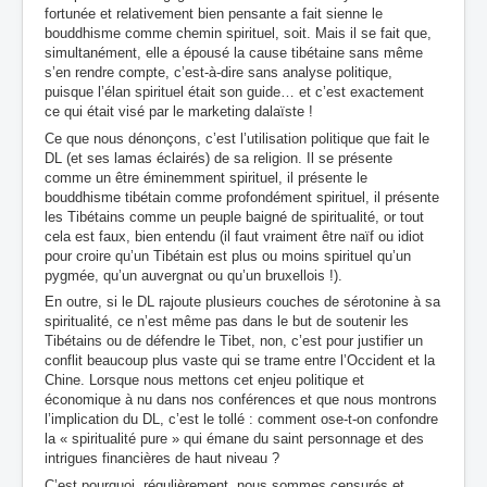
fortunée et relativement bien pensante a fait sienne le
bouddhisme comme chemin spirituel, soit. Mais il se fait que,
simultanément, elle a épousé la cause tibétaine sans même
s’en rendre compte, c’est-à-dire sans analyse politique,
puisque l’élan spirituel était son guide… et c’est exactement
ce qui était visé par le marketing dalaïste !
Ce que nous dénonçons, c’est l’utilisation politique que fait le
DL (et ses lamas éclairés) de sa religion. Il se présente
comme un être éminemment spirituel, il présente le
bouddhisme tibétain comme profondément spirituel, il présente
les Tibétains comme un peuple baigné de spiritualité, or tout
cela est faux, bien entendu (il faut vraiment être naïf ou idiot
pour croire qu’un Tibétain est plus ou moins spirituel qu’un
pygmée, qu’un auvergnat ou qu’un bruxellois !).
En outre, si le DL rajoute plusieurs couches de sérotonine à sa
spiritualité, ce n’est même pas dans le but de soutenir les
Tibétains ou de défendre le Tibet, non, c’est pour justifier un
conflit beaucoup plus vaste qui se trame entre l’Occident et la
Chine. Lorsque nous mettons cet enjeu politique et
économique à nu dans nos conférences et que nous montrons
l’implication du DL, c’est le tollé : comment ose-t-on confondre
la « spiritualité pure » qui émane du saint personnage et des
intrigues financières de haut niveau ?
C’est pourquoi, régulièrement, nous sommes censurés et