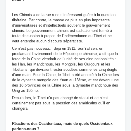
Les Chinois « de la rue » ne s’intéressent guère à la question
tibétaine. Par contre, la masse de plus en plus imposante
d’universitaires et d’intellectuels soutient le gouvernement
chinois. Le gouvernement chinois est radicalement fermé à
toute discussion à propos de l’indépendance du Tibet et ne
veut entendre aucun discours séparatiste.
Ce n’est pas nouveau… déjà en 1911, SunYaTsen, en
proclamant l’avènement de le République chinoise, a dit que la
force de la Chine viendrait de l’unité de ses cinq nationalités :
les Han, les Mandchous, les Mongols, les Ouïgours et les
Tibétains, qui devraient rester soudées comme les cinq doigts
d’une main. Pour la Chine, le Tibet a été annexé à la Chine lors
de la dynastie mongole des Yuan au 13ème, et est devenu une
des 18 provinces de la Chine sous la dynastie mandchoue des
Qing au 18ème.
Depuis lors, le Tibet n’a pas changé de statut et ce n’est
certainement pas sous la pression des américains qu’il en
changera.
Réactions des Occidentaux
, mais de quels Occidentaux
parlons-nous ?