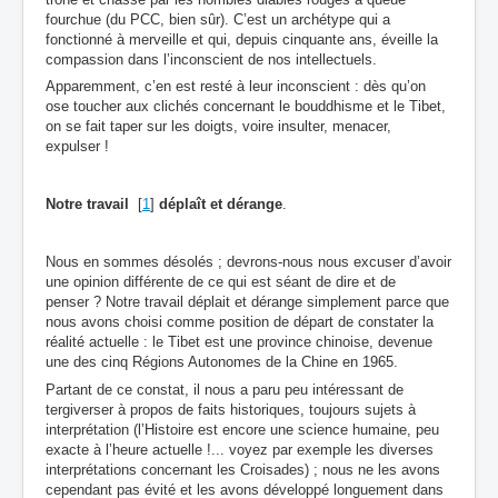
fourchue (du PCC, bien sûr). C’est un archétype qui a
fonctionné à merveille et qui, depuis cinquante ans, éveille la
compassion dans l’inconscient de nos intellectuels.
Apparemment, c’en est resté à leur inconscient : dès qu’on
ose toucher aux clichés concernant le bouddhisme et le Tibet,
on se fait taper sur les doigts, voire insulter, menacer,
expulser !
Notre travail
[
1
]
déplaît et dérange
.
Nous en sommes désolés ; devrons-nous nous excuser d’avoir
une opinion différente de ce qui est séant de dire et de
penser ? Notre travail déplait et dérange simplement parce que
nous avons choisi comme position de départ de constater la
réalité actuelle : le Tibet est une province chinoise, devenue
une des cinq Régions Autonomes de la Chine en 1965.
Partant de ce constat, il nous a paru peu intéressant de
tergiverser à propos de faits historiques, toujours sujets à
interprétation (l’Histoire est encore une science humaine, peu
exacte à l’heure actuelle !... voyez par exemple les diverses
interprétations concernant les Croisades) ; nous ne les avons
cependant pas évité et les avons développé longuement dans