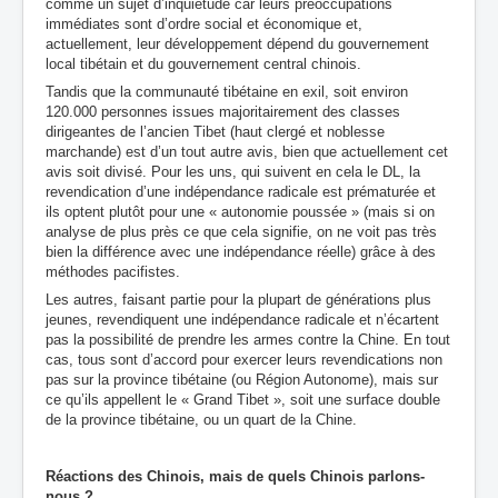
comme un sujet d’inquiétude car leurs préoccupations
immédiates sont d’ordre social et économique et,
actuellement, leur développement dépend du gouvernement
local tibétain et du gouvernement central chinois.
Tandis que la communauté tibétaine en exil, soit environ
120.000 personnes issues majoritairement des classes
dirigeantes de l’ancien Tibet (haut clergé et noblesse
marchande) est d’un tout autre avis, bien que actuellement cet
avis soit divisé. Pour les uns, qui suivent en cela le DL, la
revendication d’une indépendance radicale est prématurée et
ils optent plutôt pour une « autonomie poussée » (mais si on
analyse de plus près ce que cela signifie, on ne voit pas très
bien la différence avec une indépendance réelle) grâce à des
méthodes pacifistes.
Les autres, faisant partie pour la plupart de générations plus
jeunes, revendiquent une indépendance radicale et n’écartent
pas la possibilité de prendre les armes contre la Chine. En tout
cas, tous sont d’accord pour exercer leurs revendications non
pas sur la province tibétaine (ou Région Autonome), mais sur
ce qu’ils appellent le « Grand Tibet », soit une surface double
de la province tibétaine, ou un quart de la Chine.
Réactions des Chinois
, mais de quels Chinois parlons-
nous ?