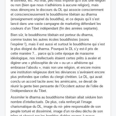
le bonheur, etc. Au final, peu nous importe qu’il soit une religion
ou non (bien que nous n’adhérions à aucune religion), mais
nous dénonçons le discours du DL qui associe consciemment
et consciencieusement le bouddhisme tibétain au dharma
(enseignement originel du bouddha), et ce depuis qu’il s’est
lancé dans une vaste campagne de marketing défendant les
couleurs d’un Tibet indépendant (fin des années septante).
Bien sûr, le bouddhisme tibétain est porteur du dharma,
comme toutes les autres écoles bouddhistes (osons
l’espérer !), mais il est aussi et surtout le bouddhisme qui s’est
le plus éloigné du dharma. Pourquoi le DL s’y est-il pris de
cette manière ?... parce qu’à cette époque de marasme
idéologique, nos intellectuels étaient certes prêts à avaler et
digérer une « philosophie de vie » ou un « athéisme qui
embrasse l’absolu », mais non une religion, et encore moins
une institution religieuse dont les déviances s’avéraient encore
plus profondes que celles du clergé chrétien. Le DL, qui avait
conclu un accord tacite avec les américains, se devait de
réunir la gente bien pensante de l’Occident autour de l’idée de
l’indépendance du Tibet.
Assimiler le dharma au bouddhisme tibétain allait séduire bon
nombre d’intellectuels. De plus, cela renforçait l’image
charismatique du DL, image du roi- père responsable de son
peuple torturé et disséminé, image d’un roi-dieu déchu de son
trône et chassé par les horribles diables rouges à queue