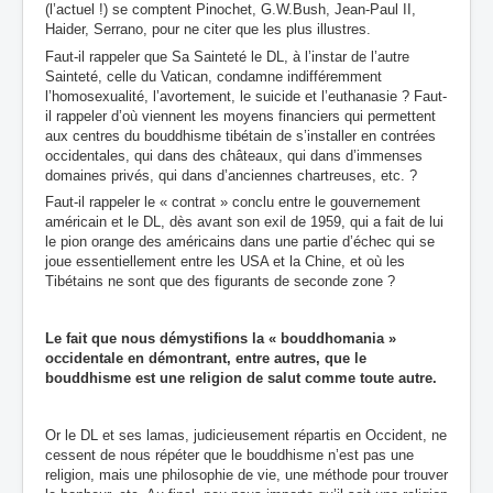
(l’actuel !) se comptent Pinochet, G.W.Bush, Jean-Paul II,
Haider, Serrano, pour ne citer que les plus illustres.
Faut-il rappeler que Sa Sainteté le DL, à l’instar de l’autre
Sainteté, celle du Vatican, condamne indifféremment
l’homosexualité, l’avortement, le suicide et l’euthanasie ? Faut-
il rappeler d’où viennent les moyens financiers qui permettent
aux centres du bouddhisme tibétain de s’installer en contrées
occidentales, qui dans des châteaux, qui dans d’immenses
domaines privés, qui dans d’anciennes chartreuses, etc. ?
Faut-il rappeler le « contrat » conclu entre le gouvernement
américain et le DL, dès avant son exil de 1959, qui a fait de lui
le pion orange des américains dans une partie d’échec qui se
joue essentiellement entre les USA et la Chine, et où les
Tibétains ne sont que des figurants de seconde zone ?
Le fait que nous démystifions la « bouddhomania »
occidentale en démontrant, entre autres, que le
bouddhisme est une religion de salut comme toute autre.
Or le DL et ses lamas, judicieusement répartis en Occident, ne
cessent de nous répéter que le bouddhisme n’est pas une
religion, mais une philosophie de vie, une méthode pour trouver