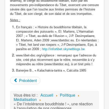
dharma), le clergé du bouddhisme tibétain, suivi par les
mouvements pro-indépendance du Tibet, exercent une censure
sévère dès que l’on touche aux limites permises de l’histoire
du Tibet, de son clergé, de son dalaï et de ses trompettes.
Notes :
En français : « Histoire du bouddhisme tibétain, la
compassion des puissants », El. Martens, L’Harmattan
2007 ; « Tibet, au-delà de l’illusion », J-P. Desimpelaere,
El. Martens, Aden 2009 ;www.tibetdoc.eu. En néerlandais :
« Tibet, het land van roepers », J-P.Desimpelaere, Epo, à
paraître en 2009 ;
http://infortibet.skynetblogs.be
www.tibet-doc.org/vigilance : remarquez que l’adresse du
site, créé plus récemment que le nôtre, ressemble à s’y
méprendre au nôtre (www.tibetdoc.eu), à un tiret près !
Banerjee B., « Kalachakra-tantra », Calcutta 1985
Précédent
Vous êtes ici :
Accueil
Politique
Médiatisation
« De l’intolérance bouddhiste ! », une réaction
à l'annulation de nos conférences