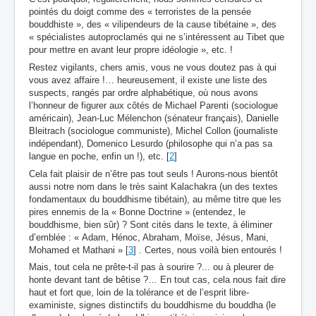
pointés du doigt comme des « terroristes de la pensée
bouddhiste », des « vilipendeurs de la cause tibétaine », des
« spécialistes autoproclamés qui ne s’intéressent au Tibet que
pour mettre en avant leur propre idéologie », etc. !
Restez vigilants, chers amis, vous ne vous doutez pas à qui
vous avez affaire !… heureusement, il existe une liste des
suspects, rangés par ordre alphabétique, où nous avons
l’honneur de figurer aux côtés de Michael Parenti (sociologue
américain), Jean-Luc Mélenchon (sénateur français), Danielle
Bleitrach (sociologue communiste), Michel Collon (journaliste
indépendant), Domenico Lesurdo (philosophe qui n’a pas sa
langue en poche, enfin un !), etc. [
2
]
Cela fait plaisir de n’être pas tout seuls ! Aurons-nous bientôt
aussi notre nom dans le très saint Kalachakra (un des textes
fondamentaux du bouddhisme tibétain), au même titre que les
pires ennemis de la « Bonne Doctrine » (entendez, le
bouddhisme, bien sûr) ? Sont cités dans le texte, à éliminer
d’emblée : « Adam, Hénoc, Abraham, Moïse, Jésus, Mani,
Mohamed et Mathani » [
3
] . Certes, nous voilà bien entourés !
Mais, tout cela ne prête-t-il pas à sourire ?... ou à pleurer de
honte devant tant de bêtise ?… En tout cas, cela nous fait dire
haut et fort que, loin de la tolérance et de l’esprit libre-
exaministe, signes distinctifs du bouddhisme du bouddha (le