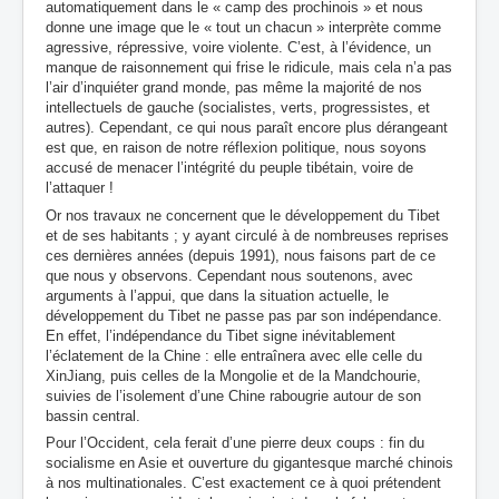
automatiquement dans le « camp des prochinois » et nous
donne une image que le « tout un chacun » interprète comme
agressive, répressive, voire violente. C’est, à l’évidence, un
manque de raisonnement qui frise le ridicule, mais cela n’a pas
l’air d’inquiéter grand monde, pas même la majorité de nos
intellectuels de gauche (socialistes, verts, progressistes, et
autres). Cependant, ce qui nous paraît encore plus dérangeant
est que, en raison de notre réflexion politique, nous soyons
accusé de menacer l’intégrité du peuple tibétain, voire de
l’attaquer !
Or nos travaux ne concernent que le développement du Tibet
et de ses habitants ; y ayant circulé à de nombreuses reprises
ces dernières années (depuis 1991), nous faisons part de ce
que nous y observons. Cependant nous soutenons, avec
arguments à l’appui, que dans la situation actuelle, le
développement du Tibet ne passe pas par son indépendance.
En effet, l’indépendance du Tibet signe inévitablement
l’éclatement de la Chine : elle entraînera avec elle celle du
XinJiang, puis celles de la Mongolie et de la Mandchourie,
suivies de l’isolement d’une Chine rabougrie autour de son
bassin central.
Pour l’Occident, cela ferait d’une pierre deux coups : fin du
socialisme en Asie et ouverture du gigantesque marché chinois
à nos multinationales. C’est exactement ce à quoi prétendent