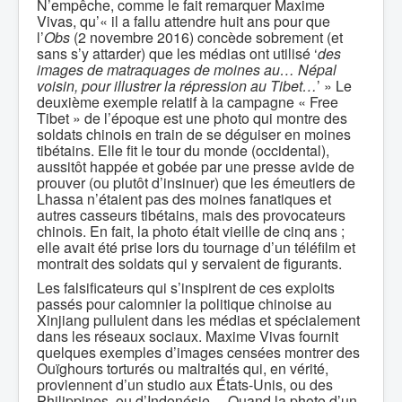
N’empêche, comme le fait remarquer Maxime
Vivas, qu’« il a fallu attendre huit ans pour que
l’
Obs
(2 novembre 2016) concède sobrement (et
sans s’y attarder) que les médias ont utilisé ‘
des
images de matraquages de moines au… Népal
voisin, pour illustrer la répression au Tibet…
’ » Le
deuxième exemple relatif à la campagne « Free
Tibet » de l’époque est une photo qui montre des
soldats chinois en train de se déguiser en moines
tibétains. Elle fit le tour du monde (occidental),
aussitôt happée et gobée par une presse avide de
prouver (ou plutôt d’insinuer) que les émeutiers de
Lhassa n’étaient pas des moines fanatiques et
autres casseurs tibétains, mais des provocateurs
chinois. En fait, la photo était vieille de cinq ans ;
elle avait été prise lors du tournage d’un téléfilm et
montrait des soldats qui y servaient de figurants.
Les falsificateurs qui s’inspirent de ces exploits
passés pour calomnier la politique chinoise au
Xinjiang pullulent dans les médias et spécialement
dans les réseaux sociaux. Maxime Vivas fournit
quelques exemples d’images censées montrer des
Ouïghours torturés ou maltraités qui, en vérité,
proviennent d’un studio aux États-Unis, ou des
Philippines, ou d’Indonésie… Quand la photo d’un