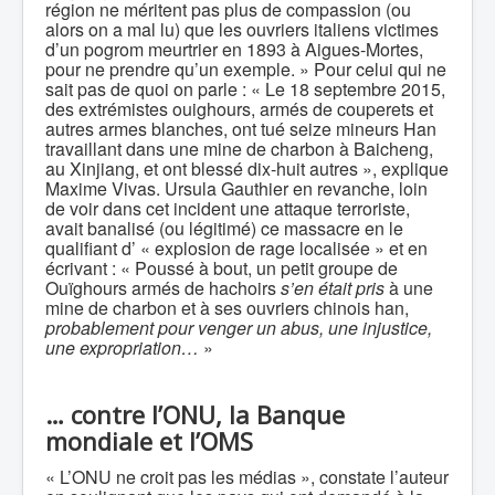
région ne méritent pas plus de compassion (ou
alors on a mal lu) que les ouvriers italiens victimes
d’un pogrom meurtrier en 1893 à Aigues-Mortes,
pour ne prendre qu’un exemple. » Pour celui qui ne
sait pas de quoi on parle : « Le 18 septembre 2015,
des extrémistes ouighours, armés de couperets et
autres armes blanches, ont tué seize mineurs Han
travaillant dans une mine de charbon à Baicheng,
au Xinjiang, et ont blessé dix-huit autres », explique
Maxime Vivas. Ursula Gauthier en revanche, loin
de voir dans cet incident une attaque terroriste,
avait banalisé (ou légitimé) ce massacre en le
qualifiant d’ « explosion de rage localisée » et en
écrivant : « Poussé à bout, un petit groupe de
Ouïghours armés de hachoirs
s’en était pris
à une
mine de charbon et à ses ouvriers chinois han,
probablement pour venger un abus, une injustice,
une expropriation…
»
…
contre l’ONU, la Banque
mondiale et l’OMS
« L’ONU ne croit pas les médias », constate l’auteur