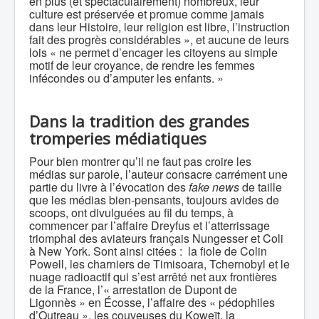
en plus (et spectaculairement) nombreux, leur
culture est préservée et promue comme jamais
dans leur Histoire, leur religion est libre, l’instruction
fait des progrès considérables », et aucune de leurs
lois « ne permet d’encager les citoyens au simple
motif de leur croyance, de rendre les femmes
infécondes ou d’amputer les enfants. »
Dans la tradition des grandes
tromperies médiatiques
Pour bien montrer qu’il ne faut pas croire les
médias sur parole, l’auteur consacre carrément une
partie du livre à l’évocation des
fake news
de taille
que les médias bien-pensants, toujours avides de
scoops, ont divulguées au fil du temps, à
commencer par l’affaire Dreyfus et l’atterrissage
triomphal des aviateurs français Nungesser et Coli
à New York. Sont ainsi citées : la fiole de Colin
Powell, les charniers de Timisoara, Tchernobyl et le
nuage radioactif qui s’est arrêté net aux frontières
de la France, l’« arrestation de Dupont de
Ligonnès » en Écosse, l’affaire des « pédophiles
d’Outreau », les couveuses du Koweït, la