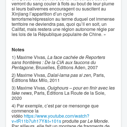
verront du sang couler à flots au bout de leur plume
si leurs balivernes encouragent ou suscitent au
Xinjiang l’apparition d’un cycle
terrorisme/répression au terme duquel cet immense
territoire ne deviendra pas, quoi qu’il en soit, un
Califat, mais restera une région autonome régie par
les lois de la République populaire de Chine. »
Notes
1) Maxime Vivas,
La face cachée de Reporters
sans frontières : De la CIA aux faucons du
Pentagone
, Bruxelles, Éditions Aden, 2007
2) Maxime Vivas,
Dalaï-lama pas si zen,
Paris,
Éditions Max Milo, 2011
3) Maxime Vivas,
Ouighours – pour en finir avec les
fake news
, Paris, Éditions La Route de la Soie,
2020
4) Par exemple, c’est par ce mensonge que
commence la
vidéo
https://www.youtube.com/watch?
v=tR11b7uh17Y&t=101s
produite par
Le Monde
.
Par ailleurs, elle fait un montage de fragments de