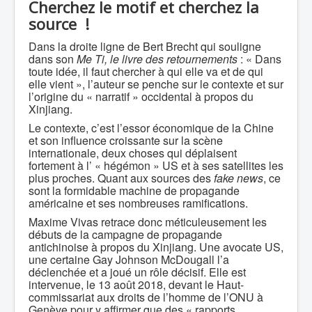
Cherchez le motif et cherchez la
source !
Dans la droite ligne de Bert Brecht qui souligne
dans son
Me Ti, le livre des retournements
: « Dans
toute idée, il faut chercher à qui elle va et de qui
elle vient », l’auteur se penche sur le contexte et sur
l’origine du « narratif » occidental à propos du
Xinjiang.
Le contexte, c’est l’essor économique de la Chine
et son influence croissante sur la scène
internationale, deux choses qui déplaisent
fortement à l’ « hégémon » US et à ses satellites les
plus proches. Quant aux sources des
fake news
, ce
sont la formidable machine de propagande
américaine et ses nombreuses ramifications.
Maxime Vivas retrace donc méticuleusement les
débuts de la campagne de propagande
antichinoise à propos du Xinjiang. Une avocate US,
une certaine Gay Johnson McDougall l’a
déclenchée et a joué un rôle décisif. Elle est
intervenue, le 13 août 2018, devant le Haut-
commissariat aux droits de l’homme de l’ONU à
Genève pour y affirmer que des « rapports