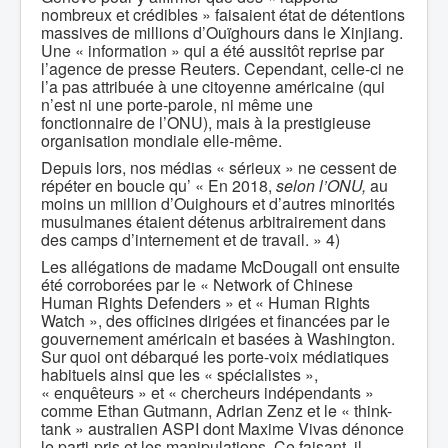
nombreux et crédibles » faisaient état de détentions
massives de millions d’Ouïghours dans le Xinjiang.
Une « information » qui a été aussitôt reprise par
l’agence de presse Reuters. Cependant, celle-ci ne
l’a pas attribuée à une citoyenne américaine (qui
n’est ni une porte-parole, ni même une
fonctionnaire de l’ONU), mais à la prestigieuse
organisation mondiale elle-même.
Depuis lors, nos médias « sérieux » ne cessent de
répéter en boucle qu’ « En 2018,
selon l’ONU,
au
moins un million d’Ouighours et d’autres minorités
musulmanes étaient détenus arbitrairement dans
des camps d’internement et de travail. » 4)
Les allégations de madame McDougall ont ensuite
été corroborées par le « Network of Chinese
Human Rights Defenders » et « Human Rights
Watch », des officines dirigées et financées par le
gouvernement américain et basées à Washington.
Sur quoi ont débarqué les porte-voix médiatiques
habituels ainsi que les « spécialistes »,
« enquêteurs » et « chercheurs indépendants »
comme Ethan Gutmann, Adrian Zenz et le « think-
tank » australien ASPI dont Maxime Vivas dénonce
le parti-pris et les manipulations. Ce faisant, il