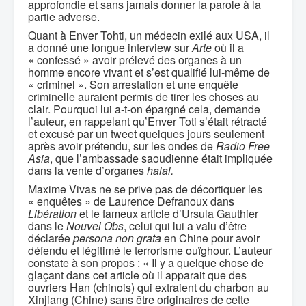
approfondie et sans jamais donner la parole à la
partie adverse.
Quant à Enver Tohti, un médecin exilé aux USA, il
a donné une longue interview sur
Arte
où il a
« confessé » avoir prélevé des organes à un
homme encore vivant et s’est qualifié lui-même de
« criminel ». Son arrestation et une enquête
criminelle auraient permis de tirer les choses au
clair. Pourquoi lui a-t-on épargné cela, demande
l’auteur, en rappelant qu’Enver Toti s’était rétracté
et excusé par un tweet quelques jours seulement
après avoir prétendu, sur les ondes de
Radio Free
Asia
, que l’ambassade saoudienne était impliquée
dans la vente d’organes
halal.
Maxime Vivas ne se prive pas de décortiquer les
« enquêtes » de Laurence Defranoux dans
Libération
et le fameux article d’Ursula Gauthier
dans le
Nouvel Obs
, celui qui lui a valu d’être
déclarée
persona non grata
en Chine pour avoir
défendu et légitimé le terrorisme ouïghour. L’auteur
constate à son propos : « Il y a quelque chose de
glaçant dans cet article où il apparait que des
ouvriers Han (chinois) qui extraient du charbon au
Xinjiang (Chine) sans être originaires de cette