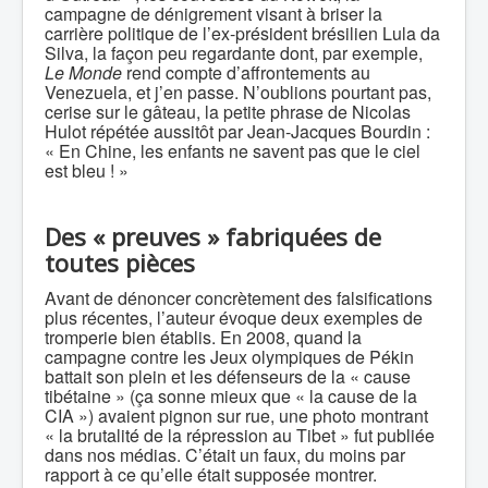
campagne de dénigrement visant à briser la
carrière politique de l’ex-président brésilien Lula da
Silva, la façon peu regardante dont, par exemple,
Le Monde
rend compte d’affrontements au
Venezuela, et j’en passe. N’oublions pourtant pas,
cerise sur le gâteau, la petite phrase de Nicolas
Hulot répétée aussitôt par Jean-Jacques Bourdin :
« En Chine, les enfants ne savent pas que le ciel
est bleu ! »
Des « preuves » fabriquées de
toutes pièces
Avant de dénoncer concrètement des falsifications
plus récentes, l’auteur évoque deux exemples de
tromperie bien établis. En 2008, quand la
campagne contre les Jeux olympiques de Pékin
battait son plein et les défenseurs de la « cause
tibétaine » (ça sonne mieux que « la cause de la
CIA ») avaient pignon sur rue, une photo montrant
« la brutalité de la répression au Tibet » fut publiée
dans nos médias. C’était un faux, du moins par
rapport à ce qu’elle était supposée montrer.