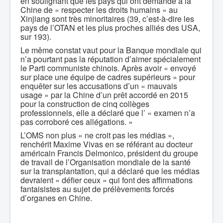
en soulignant que les pays qui ont demandé à la
Chine de « respecter les droits humains » au
Xinjiang sont très minoritaires (39, c’est-à-dire les
pays de l’OTAN et les plus proches alliés des USA,
sur 193).
Le même constat vaut pour la Banque mondiale qui
n’a pourtant pas la réputation d’aimer spécialement
le Parti communiste chinois. Après avoir « envoyé
sur place une équipe de cadres supérieurs » pour
enquêter sur les accusations d’un « mauvais
usage » par la Chine d’un prêt accordé en 2015
pour la construction de cinq collèges
professionnels, elle a déclaré que l’ « examen n’a
pas corroboré ces allégations. »
L’OMS non plus « ne croit pas les médias »,
renchérit Maxime Vivas en se référant au docteur
américain Francis Delmonico, président du groupe
de travail de l’Organisation mondiale de la santé
sur la transplantation, qui a déclaré que les médias
devraient « défier ceux » qui font des affirmations
fantaisistes au sujet de prélèvements forcés
d’organes en Chine.