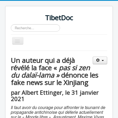
TibetDoc
Rechercher
Basculer
la
navigation
Un auteur qui a déjà
révélé la face «
pas si zen
du dalaï-lama »
dénonce les
≡
fake news sur le Xinjiang
par Albert Ettinger, le 31 janvier
2021
Il faut avoir du courage pour affronter le tsunami de
propagande antichinoise qui déferle actuellement
sur le « Monde libre ». Assurément, Maxime Vivas