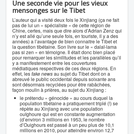
Une seconde vie pour les vieux
mensonges sur le Tibet
L’auteur qui a visité deux fois le Xinjiang (ça ne fait
pas de lui un « spécialiste » de cette région de
Chine, certes, mais que dire alors d’Adrian Zenz qui
n’y est allé qu’une seule fois, en touriste, il y a des
années) a l’avantage de bien connaitre le Tibet et
la question tibétaine. Son livre sur le « dalaï-lama
pas si zen » en témoigne. Il était donc bien placé
pour remarquer les similitudes et les parallèles qu’il
y a manifestement entre les couvertures
médiatiques respectives de ces deux régions. En
effet, les
fake news
au sujet du Tibet dont on a
abreuvé le public occidental depuis soixante ans
sont désormais recyclées pour être rabâchées,
façon moulin à prières, au sujet du Xinjiang :
le prétendu « génocide » au cours duquel la
population tibétaine a pratiquement triplé (!) se
répète au Xinjiang avec une population
ouïghoure qui est en constante augmentation
(d’environ 3 millions en 1953, le nombre
d’Ouighours est passé à un peu plus de 10,1
millions en 2010, pour atteindre environ 12,7