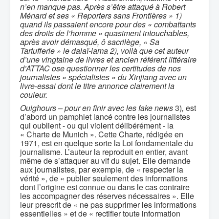
n’en manque pas. Après s’être attaqué à Robert
Ménard et ses « Reporters sans Frontières » 1)
quand ils passaient encore pour des « combattants
des droits de l’homme » quasiment intouchables,
après avoir démasqué, ô sacrilège, « Sa
Tartufferie » le dalaï-lama 2), voilà que cet auteur
d’une vingtaine de livres et ancien référent littéraire
d’ATTAC ose questionner les certitudes de nos
journalistes « spécialistes » du Xinjiang avec un
livre-essai dont le titre annonce clairement la
couleur.
Ouighours – pour en finir avec les fake news
3)
,
est
d’abord un pamphlet lancé contre les journalistes
qui oublient - ou qui violent délibérément - la
« Charte de Munich ». Cette Charte, rédigée en
1971, est en quelque sorte la Loi fondamentale du
journalisme. L’auteur la reproduit en entier, avant
même de s’attaquer au vif du sujet. Elle demande
aux journalistes, par exemple, de « respecter la
vérité », de « publier seulement des informations
dont l’origine est connue ou dans le cas contraire
les accompagner des réserves nécessaires ». Elle
leur prescrit de « ne pas supprimer les informations
essentielles » et de « rectifier toute information