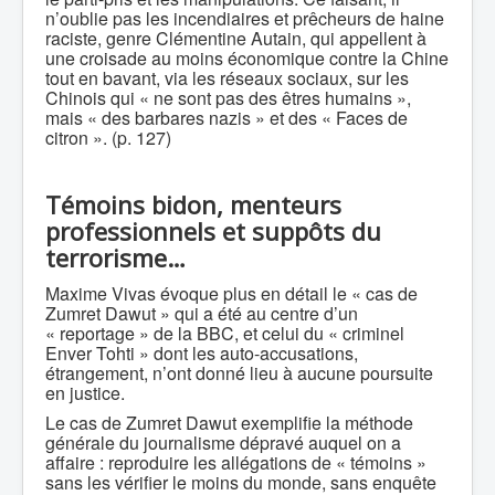
n’oublie pas les incendiaires et prêcheurs de haine
raciste, genre Clémentine Autain, qui appellent à
une croisade au moins économique contre la Chine
tout en bavant, via les réseaux sociaux, sur les
Chinois qui « ne sont pas des êtres humains »,
mais « des barbares nazis » et des « Faces de
citron ». (p. 127)
Témoins bidon, menteurs
professionnels et suppôts du
terrorisme…
Maxime Vivas évoque plus en détail le « cas de
Zumret Dawut » qui a été au centre d’un
« reportage » de la BBC, et celui du « criminel
Enver Tohti » dont les auto-accusations,
étrangement, n’ont donné lieu à aucune poursuite
en justice.
Le cas de Zumret Dawut exemplifie la méthode
générale du journalisme dépravé auquel on a
affaire : reproduire les allégations de « témoins »
sans les vérifier le moins du monde, sans enquête