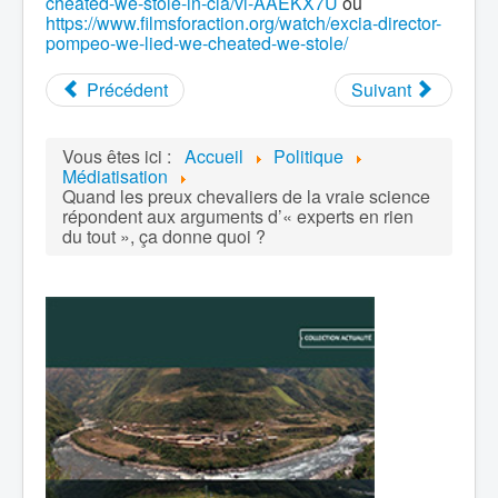
cheated-we-stole-in-cia/vi-AAEKX7U
ou
https://www.filmsforaction.org/watch/excia-director-
pompeo-we-lied-we-cheated-we-stole/
Précédent
Suivant
Vous êtes ici :
Accueil
Politique
Médiatisation
Quand les preux chevaliers de la vraie science
répondent aux arguments d’« experts en rien
du tout », ça donne quoi ?