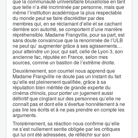
que la communauté universitaire bruxelloise en tant
que telle n’a été incriminée par personne, mais que
même l’institution académique la plus respectable
du monde peut se faire discréditer par des
membres qui, en se réclamant d’elle et se cachant
derrière son autorité, se comportent d’une manière
répréhensible. Madame Frangville, pour sa part, est
sans doute convaincue que la renommée de l’ULB
ne peut qu’ augmenter grâce à ses agissements…
pour atteindre un jour, qui sait, celle de Lyon 3, son
ancienne fac, réputée en France, selon mes
sources, comme un bastion de l’extrême droite.
Deuxièmement, son courriel nous apprend que
Madame Frangville ne doute pas un instant du fait
qu’elle est pleinement qualifiée, grâce à sa
réputation bien méritée de grande experte du
cinéma chinois, pour porter un jugement aussi
définitif que cinglant sur des personnes qu’elle ne
connaît pas et dont elle s’évertue honnêtement à ne
pas lire les écrits et à ne pas prendre en compte les
arguments.
Troisièmement, sa réaction nous confirme qu’elle
ne s’est nullement sentie obligée par les critiques
qui lui ont été adressées, de réfléchir sur son