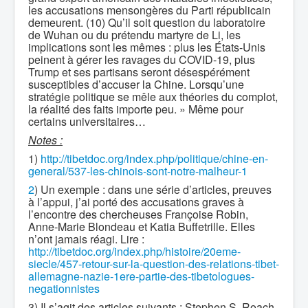
les accusations mensongères du Parti républicain
demeurent. (10) Qu’il soit question du laboratoire
de Wuhan ou du prétendu martyre de Li, les
implications sont les mêmes : plus les États-Unis
peinent à gérer les ravages du COVID-19, plus
Trump et ses partisans seront désespérément
susceptibles d’accuser la Chine. Lorsqu’une
stratégie politique se mêle aux théories du complot,
la réalité des faits importe peu. » Même pour
certains universitaires…
Notes :
1)
http://tibetdoc.org/index.php/politique/chine-en-
general/537-les-chinois-sont-notre-malheur-1
2
) Un exemple : dans une série d’articles, preuves
à l’appui, j’ai porté des accusations graves à
l’encontre des chercheuses Françoise Robin,
Anne-Marie Blondeau et Katia Buffetrille. Elles
n’ont jamais réagi. Lire :
http://tibetdoc.org/index.php/histoire/20eme-
siecle/457-retour-sur-la-question-des-relations-tibet-
allemagne-nazie-1ere-partie-des-tibetologues-
negationnistes
3) Il s’agit des articles suivants : Stephen S. Roach