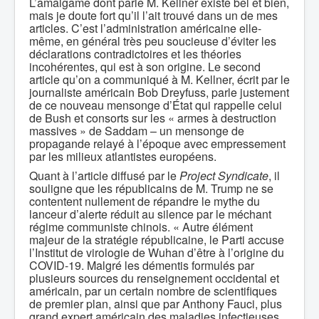
L’amalgame dont parle M. Kellner existe bel et bien,
mais je doute fort qu’il l’ait trouvé dans un de mes
articles. C’est l’administration américaine elle-
même, en général très peu soucieuse d’éviter les
déclarations contradictoires et les théories
incohérentes, qui est à son origine. Le second
article qu’on a communiqué à M. Kellner, écrit par le
journaliste américain Bob Dreyfuss, parle justement
de ce nouveau mensonge d’État qui rappelle celui
de Bush et consorts sur les « armes à destruction
massives » de Saddam – un mensonge de
propagande relayé à l’époque avec empressement
par les milieux atlantistes européens.
Quant à l’article diffusé par le
Project Syndicate
, il
souligne que les républicains de M. Trump ne se
contentent nullement de répandre le mythe du
lanceur d’alerte réduit au silence par le méchant
régime communiste chinois. « Autre élément
majeur de la stratégie républicaine, le Parti accuse
l’Institut de virologie de Wuhan d’être à l’origine du
COVID-19. Malgré les démentis formulés par
plusieurs sources du renseignement occidental et
américain, par un certain nombre de scientifiques
de premier plan, ainsi que par Anthony Fauci, plus
grand expert américain des maladies infectieuses,