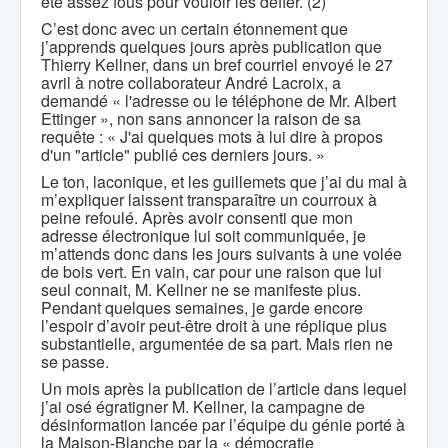
été assez fous pour vouloir les défier. (2)
C’est donc avec un certain étonnement que
j’apprends quelques jours après publication que
Thierry Kellner, dans un bref courriel envoyé le 27
avril à notre collaborateur André Lacroix, a
demandé « l'adresse ou le téléphone de Mr. Albert
Ettinger », non sans annoncer la raison de sa
requête : « J'ai quelques mots à lui dire à propos
d'un "article" publié ces derniers jours. »
Le ton, laconique, et les guillemets que j’ai du mal à
m’expliquer laissent transparaître un courroux à
peine refoulé. Après avoir consenti que mon
adresse électronique lui soit communiquée, je
m’attends donc dans les jours suivants à une volée
de bois vert. En vain, car pour une raison que lui
seul connait, M. Kellner ne se manifeste plus.
Pendant quelques semaines, je garde encore
l’espoir d’avoir peut-être droit à une réplique plus
substantielle, argumentée de sa part. Mais rien ne
se passe.
Un mois après la publication de l’article dans lequel
j’ai osé égratigner M. Kellner, la campagne de
désinformation lancée par l’équipe du génie porté à
la Maison-Blanche par la « démocratie