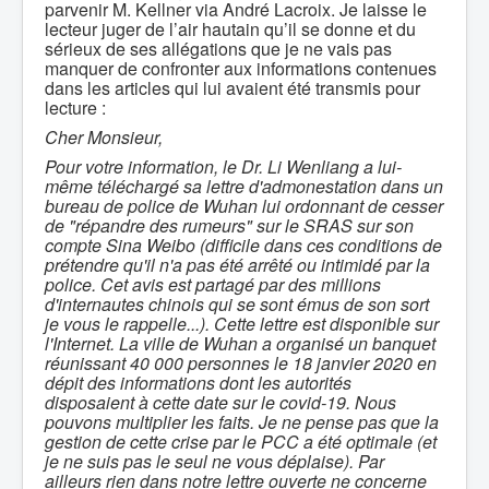
parvenir M. Kellner via André Lacroix. Je laisse le
lecteur juger de l’air hautain qu’il se donne et du
sérieux de ses allégations que je ne vais pas
manquer de confronter aux informations contenues
dans les articles qui lui avaient été transmis pour
lecture :
Cher Monsieur,
Pour votre information, le Dr. Li Wenliang a lui-
même téléchargé sa lettre d'admonestation dans un
bureau de police de Wuhan lui ordonnant de cesser
de "répandre des rumeurs" sur le SRAS sur son
compte Sina Weibo (difficile dans ces conditions de
prétendre qu'il n'a pas été arrêté ou intimidé par la
police. Cet avis est partagé par des millions
d'internautes chinois qui se sont émus de son sort
je vous le rappelle...). Cette lettre est disponible sur
l'Internet. La ville de Wuhan a organisé un banquet
réunissant 40 000 personnes le 18 janvier 2020 en
dépit des informations dont les autorités
disposaient à cette date sur le covid-19. Nous
pouvons multiplier les faits. Je ne pense pas que la
gestion de cette crise par le PCC a été optimale (et
je ne suis pas le seul ne vous déplaise). Par
ailleurs rien dans notre lettre ouverte ne concerne