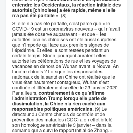
entendre les Occidentaux, la réaction initiale des
autorités [chinoises] a été rapide, même si elle
n’a pas été parfaite
». (8)
Si elle n’a pas été parfaite, c’est parce que « le
COVID-19 est un coronavirus nouveau – qui n’avait
jamais été observé auparavant » et que « les
autorités locales chinoises ont été aussi surprises
que n’importe qui face aux premiers signes de
l’épidémie. Et elles le sont restées pendant un
certain temps. Sinon, pourquoi auraient-elles
autorisé les célébrations de rue et les voyages de
vacances en dehors de Wuhan avant le Nouvel An
lunaire chinois ? Lorsque les responsables
nationaux de la santé en Chine ont réalisé que le
virus était hautement contagieux, Wuhan s’est
confinée et littéralement scellée le 23 janvier 2020.
Par ailleurs,
contrairement à ce qu’affirme
l’administration Trump lorsqu’elle parle de
dissimulation, la Chine n’a rien caché aux
responsables politiques américains.
(9) Le
directeur du Centre chinois de contrôle et de
prévention des maladies (CDC) a en effet briefé
son homologue américain le 3 janvier – dans la
semaine qui a suivi le rapport initial de Zhang. »