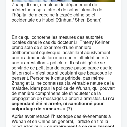
Zhang Jixian, directrice du département de
médecine respiratoire et de soins intensifs de
l’hôpital de médecine intégrée chinoise et
occidentale du Hubei (Xinhua / Shen Bohan)
En ce qui concerne les mesures des autorités
locales dans le cas du docteur Li, Thierry Kellner
prend soin de s’exprimer d’une manière
délibérément équivoque, assimilant abusivement
une « admonestation » ou une « intimidation » à
une « arrestation » policière. Il est obligé de se
servir de ce petit tour de passe-passe parce que le
fait en soi « n’est pas si troublant que beaucoup le
pensent. Personne à cette période, pas même
Zhang et Li, ne connaissait la véritable nature de la
maladie. Idem pour la police de Wuhan, qui pouvait
de manière compréhensible s’inquiéter de la
propagation de messages a priori alarmistes.
Li n’a
cependant été ni arrêté, ni sanctionné pour
colportage de rumeurs.
» (7)
Après avoir retracé l’historique des évènements à
Wuhan et en Chine en général, l’article en tire la
conclusion que «
contrairement à ce que laissent