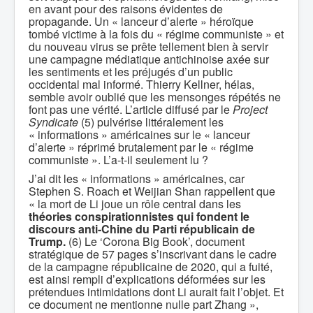
en avant pour des raisons évidentes de
propagande. Un « lanceur d’alerte » héroïque
tombé victime à la fois du « régime communiste » et
du nouveau virus se prête tellement bien à servir
une campagne médiatique antichinoise axée sur
les sentiments et les préjugés d’un public
occidental mal informé. Thierry Kellner, hélas,
semble avoir oublié que les mensonges répétés ne
font pas une vérité. L’article diffusé par le
Project
Syndicate
(5) pulvérise littéralement les
« informations » américaines sur le « lanceur
d’alerte » réprimé brutalement par le « régime
communiste ». L’a-t-il seulement lu ?
J’ai dit les « informations » américaines, car
Stephen S. Roach et Weijian Shan rappellent que
« la mort de Li joue un rôle central dans les
théories conspirationnistes qui fondent le
discours anti-Chine du Parti républicain de
Trump.
(6) Le ‘Corona Big Book’, document
stratégique de 57 pages s’inscrivant dans le cadre
de la campagne républicaine de 2020, qui a fuité,
est ainsi rempli d’explications déformées sur les
prétendues intimidations dont Li aurait fait l’objet. Et
ce document ne mentionne nulle part Zhang »,