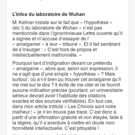
L’infox du laboratoire de Wuhan
M. Kellner insiste sur le fait que « l'hypothèse »
(sic !) du laboratoire de Wuhan » n’est pas
mentionnée dans l’ignominieuse Lettre ouverte qu’il
a signée et m’accuse d’essayer de l’
« amalgamer » à leur « tribune ». Et il fait semblant
de s’insurger : « C'est hors de propos et
intellectuellement malhonnête. »
Pourquoi tant d’indignation devant ce prétendu
« amalgame », alors que, selon son expression, il
ne s’agit que d’une simple « hypothèse » ? Mais
surtout : où a-t-il bien pu trouver cet amalgame qu’il
me met sur le dos ? Il évite de me citer et ne fournit
aucune indication précise (pourtant, un universitaire
sérieux devrait avoir l’habitude des citations
exactes et des sources vérifiables). En tout cas,
dans mon article intitulé « Les Chinois sont notre
malheur ! » je n’en trouve pas trace. C’est donc à
partir d’une affirmation gratuite et non étayée, faite à
la légère, qu’il s’aventure à mettre en doute mon
honnêteté intellectuelle. C’est pitoyable !