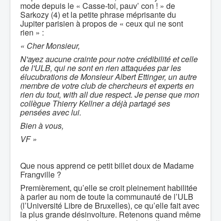
mode depuis le « Casse-toi, pauv’ con ! » de
Sarkozy (4) et la petite phrase méprisante du
Jupiter parisien à propos de « ceux qui ne sont
rien » :
« Cher Monsieur,
N'ayez aucune crainte pour notre crédibilité et celle
de l'ULB, qui ne sont en rien attaquées par les
élucubrations de Monsieur Albert Ettinger, un autre
membre de votre club de chercheurs et experts en
rien du tout, with all due respect. Je pense que mon
collègue Thierry Kellner a déjà partagé ses
pensées avec lui.
Bien à vous,
VF »
Que nous apprend ce petit billet doux de Madame
Frangville ?
Premièrement, qu’elle se croit pleinement habilitée
à parler au nom de toute la communauté de l’ULB
(l’Université Libre de Bruxelles), ce qu’elle fait avec
la plus grande désinvolture. Retenons quand même