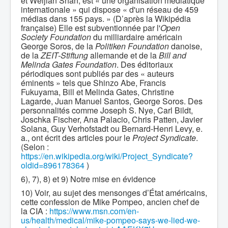
et Weijian Shan, est « une organisation médiatique
internationale » qui dispose « d'un réseau de 459
médias dans 155 pays. » (D’après la Wikipédia
française) Elle est subventionnée par l'
Open
Society Foundation
du milliardaire américain
George Soros, de la
Politiken Foundation
danoise,
de la
ZEIT-Stiftung
allemande et de la
Bill and
Melinda Gates Foundation
. Des éditoriaux
périodiques sont publiés par des « auteurs
éminents » tels que Shinzo Abe, Francis
Fukuyama, Bill et Melinda Gates, Christine
Lagarde, Juan Manuel Santos, George Soros. Des
personnalités comme Joseph S. Nye, Carl Bildt,
Joschka Fischer, Ana Palacio, Chris Patten, Javier
Solana, Guy Verhofstadt ou Bernard-Henri Levy, e.
a., ont écrit des articles pour le
Project Syndicate
.
(Selon :
https://en.wikipedia.org/wiki/Project_Syndicate?
oldid=896178364
)
6), 7), 8) et 9) Notre mise en évidence
10) Voir, au sujet des mensonges d’État américains,
cette confession de Mike Pompeo, ancien chef de
la CIA :
https://www.msn.com/en-
us/health/medical/mike-pompeo-says-we-lied-we-