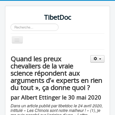
TibetDoc
Rechercher
Basculer
la
navigation
Quand les preux
chevaliers de la vraie
science répondent aux
≡
arguments d’« experts en rien
du tout », ça donne quoi ?
par Albert Ettinger le 30 mai 2020
Dans un article publié par tibetdoc
le 24 avril 2020,
intitulé « Les Chinois sont notre malheur ! » (1), je
me suis penché sur l’origine d’une « Lettre