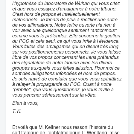
l'hypothèse du laboratoire de Wuhan qui vous citez
et que vous essayez d'amalgamer à notre tribune.
C'est hors de propos et intellectuellement
malhonnête. Je tenais de plus à rectifier une autre
de vos affirmations. Notre lettre ouverte n'a rien à
voir avec une quelconque sentiment "antichinois"
comme vous le prétendez. Elle concerne la gestion
du PCC et cela seul, ce qui vous irrite à l'évidence.
Vous faites des amalgames qui en disent très long
sur vos positionnements personnels. Je vous laisse
libre de vos propos concernant les liens prétendus
des signataires de notre tribune avec les divers
groupes auxquels vous faites allusion. Pour moi ce
sont des allégations infondées et hors de propos.
Je suis navré de constater que vous vous opiniâtrez
à relayer la propagande du PCC. Quant à notre
"probité", que vous questionnez, je vous invite à
vous pencher sérieusement sur la vôtre.
Bien à vous,
T. K.
Et voilà que M. Kellner nous ressort l’histoire du
sort tragique de l’ophtalmologue Li Wenliang, mise