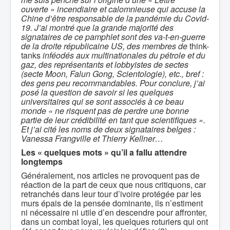
ouverte » incendiaire et calomnieuse qui accuse la
Chine d’être responsable de la pandémie du Covid-
19. J’ai montré que la grande majorité des
signataires de ce pamphlet sont des va-t-en-guerre
de la droite républicaine US, des membres de
think-
tanks
inféodés aux multinationales du pétrole et du
gaz, des représentants et lobbyistes de sectes
(secte Moon, Falun Gong, Scientologie), etc., bref :
des gens peu recommandables. Pour conclure, j’ai
posé la question de savoir si les quelques
universitaires qui se sont associés à ce beau
monde « ne risquent pas de perdre une bonne
partie de leur crédibilité en tant que scientifiques ».
Et j’ai cité les noms de deux signataires belges :
Vanessa Frangville et Thierry Kellner…
Les « quelques mots » qu’il a fallu attendre
longtemps
Généralement, nos articles ne provoquent pas de
réaction de la part de ceux que nous critiquons, car
retranchés dans leur tour d’ivoire protégée par les
murs épais de la pensée dominante, ils n’estiment
ni nécessaire ni utile d’en descendre pour affronter,
dans un combat loyal, les quelques roturiers qui ont