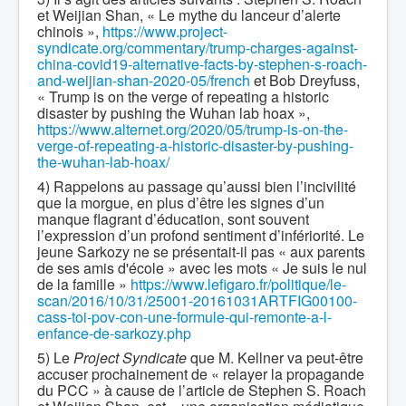
et Weijian Shan, « Le mythe du lanceur d’alerte
chinois »,
https://www.project-
syndicate.org/commentary/trump-charges-against-
china-covid19-alternative-facts-by-stephen-s-roach-
and-weijian-shan-2020-05/french
et Bob Dreyfuss,
« Trump is on the verge of repeating a historic
disaster by pushing the Wuhan lab hoax »,
https://www.alternet.org/2020/05/trump-is-on-the-
verge-of-repeating-a-historic-disaster-by-pushing-
the-wuhan-lab-hoax/
4) Rappelons au passage qu’aussi bien l’incivilité
que la morgue, en plus d’être les signes d’un
manque flagrant d’éducation, sont souvent
l’expression d’un profond sentiment d’infériorité. Le
jeune Sarkozy ne se présentait-il pas « aux parents
de ses amis d'école » avec les mots « Je suis le nul
de la famille »
https://www.lefigaro.fr/politique/le-
scan/2016/10/31/25001-20161031ARTFIG00100-
cass-toi-pov-con-une-formule-qui-remonte-a-l-
enfance-de-sarkozy.php
5) Le
Project Syndicate
que M. Kellner va peut-être
accuser prochainement de « relayer la propagande
du PCC » à cause de l’article de Stephen S. Roach