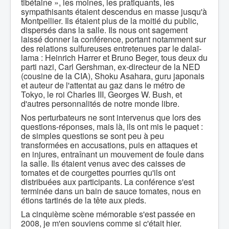
tibétaine », les moines, les pratiquants, les
sympathisants étaient descendus en masse jusqu'à
Montpellier. Ils étaient plus de la moitié du public,
dispersés dans la salle. Ils nous ont sagement
laissé donner la conférence, portant notamment sur
des relations sulfureuses entretenues par le dalaï-
lama : Heinrich Harrer et Bruno Beger, tous deux du
parti nazi, Carl Gershman, ex-directeur de la NED
(cousine de la CIA), Shoku Asahara, guru japonais
et auteur de l'attentat au gaz dans le métro de
Tokyo, le roi Charles III, Georges W. Bush, et
d'autres personnalités de notre monde libre.
Nos perturbateurs ne sont intervenus que lors des
questions-réponses, mais là, ils ont mis le paquet :
de simples questions se sont peu à peu
transformées en accusations, puis en attaques et
en injures, entraînant un mouvement de foule dans
la salle. Ils étaient venus avec des caisses de
tomates et de courgettes pourries qu'ils ont
distribuées aux participants. La conférence s'est
terminée dans un bain de sauce tomates, nous en
étions tartinés de la tête aux pieds.
La cinquième scène mémorable s'est passée en
2008, je m'en souviens comme si c'était hier.