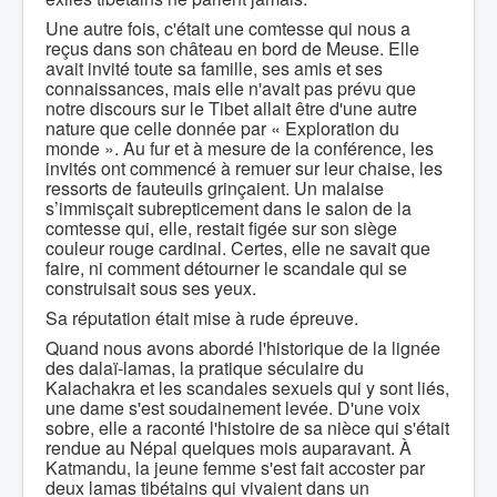
Une autre fois, c'était une comtesse qui nous a
reçus dans son château en bord de Meuse. Elle
avait invité toute sa famille, ses amis et ses
connaissances, mais elle n'avait pas prévu que
notre discours sur le Tibet allait être d'une autre
nature que celle donnée par « Exploration du
monde ». Au fur et à mesure de la conférence, les
invités ont commencé à remuer sur leur chaise, les
ressorts de fauteuils grinçaient. Un malaise
s’immisçait subrepticement dans le salon de la
comtesse qui, elle, restait figée sur son siège
couleur rouge cardinal. Certes, elle ne savait que
faire, ni comment détourner le scandale qui se
construisait sous ses yeux.
Sa réputation était mise à rude épreuve.
Quand nous avons abordé l'historique de la lignée
des dalaï-lamas, la pratique séculaire du
Kalachakra et les scandales sexuels qui y sont liés,
une dame s'est soudainement levée. D'une voix
sobre, elle a raconté l'histoire de sa nièce qui s'était
rendue au Népal quelques mois auparavant. À
Katmandu, la jeune femme s'est fait accoster par
deux lamas tibétains qui vivaient dans un