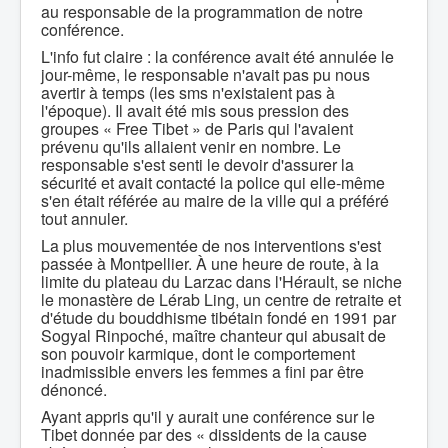
au responsable de la programmation de notre
conférence.
L'info fut claire : la conférence avait été annulée le
jour-même, le responsable n'avait pas pu nous
avertir à temps (les sms n'existaient pas à
l'époque). Il avait été mis sous pression des
groupes « Free Tibet » de Paris qui l'avaient
prévenu qu'ils allaient venir en nombre. Le
responsable s'est senti le devoir d'assurer la
sécurité et avait contacté la police qui elle-même
s'en était référée au maire de la ville qui a préféré
tout annuler.
La plus mouvementée de nos interventions s'est
passée à Montpellier. À une heure de route, à la
limite du plateau du Larzac dans l'Hérault, se niche
le monastère de Lérab Ling, un centre de retraite et
d'étude du bouddhisme tibétain fondé en 1991 par
Sogyal Rinpoché, maître chanteur qui abusait de
son pouvoir karmique, dont le comportement
inadmissible envers les femmes a fini par être
dénoncé.
Ayant appris qu'il y aurait une conférence sur le
Tibet donnée par des « dissidents de la cause