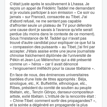
C'était juste après le soulèvement à Lhassa. Je
reçois un appel de Frédéric Taddeï me demandant
si je voulais participer à son émission « Ce soir ou
jamais » sur France3, consacrée au Tibet. J'ai
d'abord refusé, ne me sentant pas capable
d'affronter seule un plateau de TV pour défendre
une cause dont je savais à l'avance qu'elle serait
perdue (du moins dans le contexte de ce moment).
Sous l'insistance de M. Taddeï qui n'avait pas
trouvé d'autre candidat pour expliquer ce que fut la
« compassion des puissants » au Tibet, j'ai fini par
accepter. J'étais assise entre une jeune journaliste
chinoise fraîchement diplômée de l'université de
Pékin et Jean-Luc Mélenchon qui a été présenté
comme un « héros » car il avait dénoncé
« l'engouement irréfléchi pour la cause tibétaine ».
En face de nous, des éminences universitaires
bardées d'une liste de titres appropriés : Béja,
sinologue, etc., K. Buffetrille, ethnologue, etc.,
Ribes, président du comité de soutien au peuple
tibétain, etc., Tenzin Gönpo, danseur-compositeur-
artiste, exilé tibétain. L'intitulé de la rencontre était :
« Chine-Tibet: comment sortir des propagandes? »,
et la soirée a dégénéré en propagande la plus