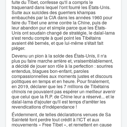
fuite du Tibet, confesse qu'il a compris le
traquenard dans lequel l'ont fourré les États-Unis.
Suite aux suicides des guerriers khampas
embauchés par la CIA dans les années 1960 pour
faire du Tibet une arme contre la Chine, puis de
leur abandon pur et simple parce que les États-
Unis ont soudain changé de stratégie, le dalaï-lama
s'est rendu compte à quel point les Tibétains
avaient été bernés, et que lui-même s'était fait
piéger.
Devenu un pion à la solde des États-Unis, il n'a
plus pu faire marche arrière et, vraisemblablement,
a décidé de jouer son rôle à la perfection : sourires
entendus, blagues bon-enfant, paroles
compassionnelles aux moments justes et discours
politiques en temps et en heure. Pour finalement,
en 2019, déclarer que les 7 millions de Tibétains
chinois ne pouvaient pas espérer un meilleur avenir
que celui que la R.P. de Chine leur a réservé... et le
dalaï-lama d'ajouter qu'il est temps d'arrêter les
revendications d'indépendance !
Évidemment, de telles déclarations venues de Sa
Sainteté font perdre tout crédit à l'ICT et aux
mouvements « Free Tibet », et remettent en cause