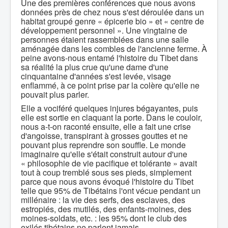
Une des premières conférences que nous avons
données près de chez nous s'est déroulée dans un
habitat groupé genre « épicerie bio » et « centre de
développement personnel ». Une vingtaine de
personnes étaient rassemblées dans une salle
aménagée dans les combles de l'ancienne ferme. À
peine avons-nous entamé l'histoire du Tibet dans
sa réalité la plus crue qu'une dame d'une
cinquantaine d'années s'est levée, visage
enflammé, à ce point prise par la colère qu'elle ne
pouvait plus parler.
Elle a vociféré quelques injures bégayantes, puis
elle est sortie en claquant la porte. Dans le couloir,
nous a-t-on raconté ensuite, elle a fait une crise
d'angoisse, transpirant à grosses gouttes et ne
pouvant plus reprendre son souffle. Le monde
imaginaire qu'elle s'était construit autour d'une
« philosophie de vie pacifique et tolérante » avait
tout à coup tremblé sous ses pieds, simplement
parce que nous avons évoqué l'histoire du Tibet
telle que 95% de Tibétains l'ont vécue pendant un
millénaire : la vie des serfs, des esclaves, des
estropiés, des mutilés, des enfants-moines, des
moines-soldats, etc. : les 95% dont le club des
exilés tibétains ne parlent jamais.