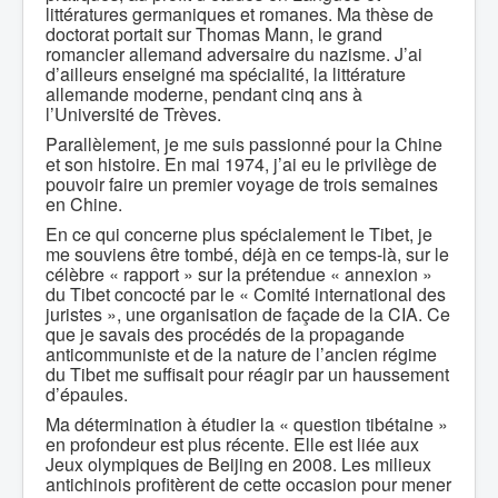
littératures germaniques et romanes. Ma thèse de
doctorat portait sur Thomas Mann, le grand
romancier allemand adversaire du nazisme. J’ai
d’ailleurs enseigné ma spécialité, la littérature
allemande moderne, pendant cinq ans à
l’Université de Trèves.
Parallèlement, je me suis passionné pour la Chine
et son histoire. En mai 1974, j’ai eu le privilège de
pouvoir faire un premier voyage de trois semaines
en Chine.
En ce qui concerne plus spécialement le Tibet, je
me souviens être tombé, déjà en ce temps-là, sur le
célèbre « rapport » sur la prétendue « annexion »
du Tibet concocté par le « Comité international des
juristes », une organisation de façade de la CIA. Ce
que je savais des procédés de la propagande
anticommuniste et de la nature de l’ancien régime
du Tibet me suffisait pour réagir par un haussement
d’épaules.
Ma détermination à étudier la « question tibétaine »
en profondeur est plus récente. Elle est liée aux
Jeux olympiques de Beijing en 2008. Les milieux
antichinois profitèrent de cette occasion pour mener