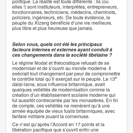
politique. La réalité est toute différente : ils (ou
elles !) sont instituteurs, interprètes, entrepreneurs,
fonctionnaires, techniciens, médecins, cheminots,
policiers, ingénieurs, etc. De toute évidence, le
peuple du Xizang bénéficie d’une vie meilleure,
plus libre et plus heureuse que jamais.
Selon vous, quels ont été les principaux
facteurs internes et externes ayant conduit à
ces changements dans la société tibétaine ?
Le régime féodal et théocratique refusait de se
moderniser et de s’ouvrir au monde moderne. Il
exécrait tout changement par peur de compromettre
e
le contrôle total qu’il exerçait sur le peuple. Le 13
dalaï-lama, sous influence britannique, avait
quelques velléités de modernisation comme la
création d’un établissement scolaire moderne qui
fut aussitôt contrecarrée par les monastères. En fin
de compte, ces velléités ne menèrent qu’à une
armée équipée de vieux fusils britanniques, avec
fanfare militaire jouant la cornemuse.
Ce n’est qu’après l’Accord en 17 points et la
libération pacifique que s’ouvrit enfin une