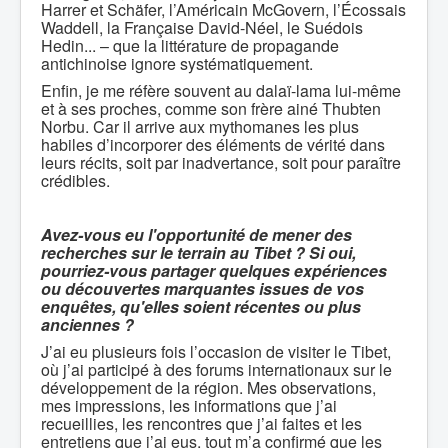
Harrer et Schäfer, l’Américain McGovern, l’Écossais
Waddell, la Française David-Néel, le Suédois
Hedin... – que la littérature de propagande
antichinoise ignore systématiquement.
Enfin, je me réfère souvent au dalaï-lama lui-même
et à ses proches, comme son frère ainé Thubten
Norbu. Car il arrive aux mythomanes les plus
habiles d’incorporer des éléments de vérité dans
leurs récits, soit par inadvertance, soit pour paraître
crédibles.
Avez-vous eu l'opportunité de mener des
recherches sur le terrain au Tibet ? Si oui,
pourriez-vous partager quelques expériences
ou découvertes marquantes issues de vos
enquêtes, qu'elles soient récentes ou plus
anciennes ?
J’ai eu plusieurs fois l’occasion de visiter le Tibet,
où j’ai participé à des forums internationaux sur le
développement de la région. Mes observations,
mes impressions, les informations que j’ai
recueillies, les rencontres que j’ai faites et les
entretiens que j’ai eus, tout m’a confirmé que les