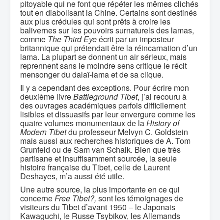
pitoyable qui ne font que répéter les mêmes clichés
tout en diabolisant la Chine. Certains sont destinés
aux plus crédules qui sont prêts à croire les
balivernes sur les pouvoirs surnaturels des lamas,
comme
The Third Eye
écrit par un imposteur
britannique qui prétendait être la réincarnation d’un
lama. La plupart se donnent un air sérieux, mais
reprennent sans le moindre sens critique le récit
mensonger du dalaï-lama et de sa clique.
Il y a cependant des exceptions. Pour écrire mon
deuxième livre
Battleground Tibet
, j’ai recouru à
des ouvrages académiques parfois difficilement
lisibles et dissuasifs par leur envergure comme les
quatre volumes monumentaux de la
History of
Modern Tibet
du professeur Melvyn C. Goldstein
mais aussi aux recherches historiques de A. Tom
Grunfeld ou de Sam van Schaik. Bien que très
partisane et insuffisamment sourcée, la seule
histoire française du Tibet, celle de Laurent
Deshayes, m’a aussi été utile.
Une autre source, la plus importante en ce qui
concerne
Free Tibet?,
sont les témoignages de
visiteurs du Tibet d’avant 1950 – le Japonais
Kawaguchi, le Russe Tsybikov, les Allemands