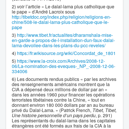
2) voir l’article « Le dalaï-lama plus catholique que
le pape » d’André Lacroix sous
http://tibetdoc.org/index.php/religion/religions-en-
chine/508-le-dalai-lama-plus-catholique-que-le-
pape
3)
http://www.tibet.fr/actualites/dharamshala-mise-
en-garde-a-propos-de-l-installation-dun-faux-dalai-
lama-devoilee-dans-les-plans-du-pcc-reveles/
4)
https://fr.w
ikisource.org/wiki/Concordat_de_1801
5)
https://www.la-croix.com/Archives/2008-12-
06/La-nomination-des-eveques-_NP_-2008-12-06-
334006
6) Les documents rendus publics « par les archives
des renseignements américains montrent que la
CIA a dépensé deux millions de dollar par an »
dans les années 1960 pour financer les opérations
terroristes tibétaines contre la Chine, « tout en
donnant environ 180 000 dollars par an au bureau
privé du Dalaï-Lama. » (Patrick French,
Tibet, Tibet,
Une histoire personnelle d’un pays perdu
, p. 291)
Les représentants du dalaï-lama dans les capitales
étrangères ont été formés aux frais de la CIA à la