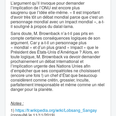
L’argument qu’il invoque pour demander
l’implication de l’ONU est encore plus
saugrenu que l’idée elle-même. « Il est important
d'avoir très tôt un débat mondial parce que c'est un
personnage mondial avec un impact mondial », a-t-
il souligné à propos du dalaï-lama.
Sans doute, M. Brownback n’a-t-il pas pris en
compte certaines conséquences logiques de son
argument. Car y a-t-il un personnage plus
« mondial » et d’un plus grand « impact » que le
Président des États-Unis d’Amérique ? Alors, en
toute logique, M. Brownback va devoir demander
prochainement un débat international et
l’implication urgente des Nations Unies afin
d’empêcher que ses compatriotes ne choisissent
(encore une fois !) un chef d’État que beaucoup
considèrent comme crétin, grossier, inculte,
parfaitement irresponsable et même comme un réel
danger pour la planète.
Notes :
1)
h
ttps://fr.wikipedia.org/wiki/Lobsang_Sangay
(consulté le 11/11/2019)