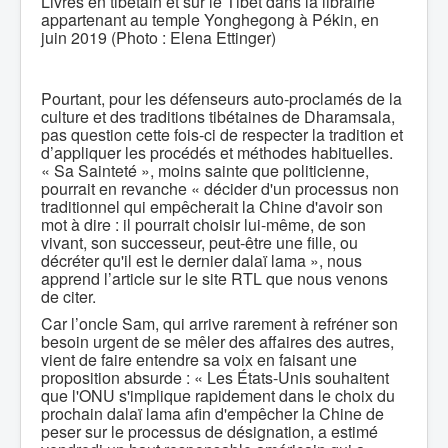
Livres en tibétain et sur le Tibet dans la librairie
appartenant au temple Yonghegong à Pékin, en
juin 2019 (Photo : Elena Ettinger)
Pourtant, pour les défenseurs auto-proclamés de la
culture et des traditions tibétaines de Dharamsala,
pas question cette fois-ci de respecter la tradition et
d’appliquer les procédés et méthodes habituelles.
« Sa Sainteté », moins sainte que politicienne,
pourrait en revanche « décider d'un processus non
traditionnel qui empêcherait la Chine d'avoir son
mot à dire : il pourrait choisir lui-même, de son
vivant, son successeur, peut-être une fille, ou
décréter qu'il est le dernier dalaï lama », nous
apprend l’article sur le site RTL que nous venons
de citer.
Car l’oncle Sam, qui arrive rarement à refréner son
besoin urgent de se mêler des affaires des autres,
vient de faire entendre sa voix en faisant une
proposition absurde : « Les États-Unis souhaitent
que l'ONU s'implique rapidement dans le choix du
prochain dalaï lama afin d'empêcher la Chine de
peser sur le processus de désignation, a estimé