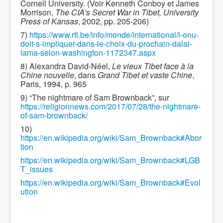
Cornell University. (Voir Kenneth Conboy et James
Morrison,
The CIA’s Secret War in Tibet, University
Press of Kansas
, 2002, pp. 205-206)
7)
https://www.rtl.be/info/monde/international/l-onu-
doit-s-impliquer-dans-le-choix-du-prochain-dalai-
lama-selon-washington-1172347.aspx
8) Alexandra David-Néel,
Le vieux Tibet face à la
Chine nouvelle
, dans
Grand Tibet et vaste Chine
,
Paris, 1994, p. 965
9) “The nightmare of Sam Brownback”, sur
https://religionnews.com/2017/07/28/the-nightmare-
of-sam-brownback/
10)
https://en.wikipedia.org/wiki/Sam_Brownback#Abor
tion
https://en.wikipedia.org/wiki/Sam_Brownback#LGB
T_issues
https://en.wikipedia.org/wiki/Sam_Brownback#Evol
ution