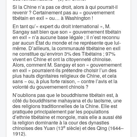
Si la Chine n’a pas ce droit, alors à qui pourrait-il
revenir ? Certainement pas au « gouvernement
tibétain en exil » ou… à Washington !
En tant qu’« expert du droit international », M.
Sangay sait bien que son « gouvernement tibétain
en exil » n’a aucune base légale ; il n’est reconnu
par aucun État du monde et ne représente que lui-
même. D’ailleurs, la communauté tibétaine en exil
ne constitue qu’environ 3% des Tibétains ; 97%
vivent en Chine et ont la citoyenneté chinoise.
Alors, comment M. Sangay et son « gouvernement
en exil » pourraient-ils prétendre choisir l’un des
plus hauts dignitaires religieux de Chine, et cela
sans − ou, à plus forte raison, − contre l’avis et la
volonté du gouvernement chinois ?
N’oublions pas que le bouddhisme tibétain est, à
côté du bouddhisme mahayana et du taoïsme, une
des religions traditionnelles de la Chine. Elle est
pratiquée principalement par les populations
d’ethnie tibétaine et mongole, mais elle a aussi été
la religion dominante à la cour des dynasties
e
chinoises des Yuan (13
siècle) et des Qing (1644–
1912).