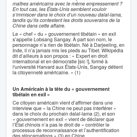
maîtres américains avec le même empressement ?
En tout cas, les États-Unis semblent vouloir
s’immiscer dans le choix d’un nouveau dalaï-lama,
tandis qu’ils contestent les droits souverains de la
Chine dans cette affaire.
Le « chef » du « gouvernement tibétain » en exil
s’appelle Lobsang Sangay. À part son nom, le
personnage n’a rien de tibétain. Né à Darjeeling, en
Inde, il n’a jamais mis les pieds au Tibet. Wikipédia
dit d’ailleurs à son propos : « Expert en droit
international et en démocratie [sic !], formé à
l'université Harvard aux États-Unis, Sangay détient
la citoyenneté américaine. » (1)
Un Américain à la tête du « gouvernement
tibétain en exil »
Ce citoyen américain vient d’affirmer dans une
interview que « la Chine ne peut pas interférer »
dans le choix du prochain dalaï-lama (2), et son
« gouvernement en exil » vient de déclarer que
l’État chinois n’a pas le droit de « contrôler le
processus de reconnaissance et l’authentification
des réincarnations » (3) en Chine.