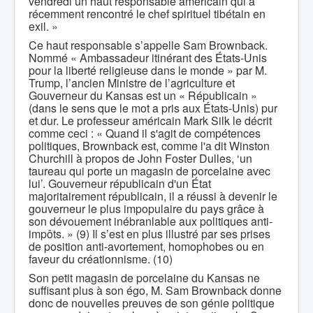
vendredi un haut responsable américain qui a
récemment rencontré le chef spirituel tibétain en
exil. »
Ce haut responsable s’appelle Sam Brownback.
Nommé « Ambassadeur itinérant des États-Unis
pour la liberté religieuse dans le monde » par M.
Trump, l’ancien Ministre de l’agriculture et
Gouverneur du Kansas est un « Républicain »
(dans le sens que le mot a pris aux États-Unis) pur
et dur. Le professeur américain Mark Silk le décrit
comme ceci : « Quand il s'agit de compétences
politiques, Brownback est, comme l'a dit Winston
Churchill à propos de John Foster Dulles, ‘un
taureau qui porte un magasin de porcelaine avec
lui’. Gouverneur républicain d'un État
majoritairement républicain, il a réussi à devenir le
gouverneur le plus impopulaire du pays grâce à
son dévouement inébranlable aux politiques anti-
impôts. » (9) Il s’est en plus illustré par ses prises
de position anti-avortement, homophobes ou en
faveur du créationnisme. (10)
Son petit magasin de porcelaine du Kansas ne
suffisant plus à son égo, M. Sam Brownback donne
donc de nouvelles preuves de son génie politique