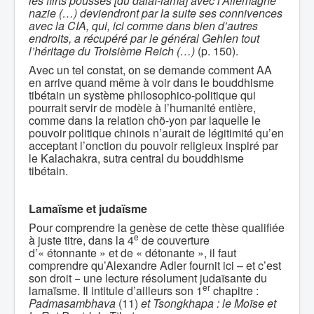
les flirts poussés [du dalaï-lama] avec l’Allemagne
nazie
(…) deviendront par la suite ses connivences
avec la CIA, qui, ici comme dans bien d’autres
endroits, a récupéré par le général Gehlen tout
l’héritage du Troisième Reich (…)
(p. 150).
Avec un tel constat, on se demande comment AA
en arrive quand même à voir dans le bouddhisme
tibétain un système philosophico-politique qui
pourrait servir de modèle à l’humanité entière,
comme dans la relation chö-yon par laquelle le
pouvoir politique chinois n’aurait de légitimité qu’en
acceptant l’onction du pouvoir religieux inspiré par
le Kalachakra, sutra central du bouddhisme
tibétain.
Lamaïsme et judaïsme
Pour comprendre la genèse de cette thèse qualifiée
e
à juste titre, dans la 4
de couverture
d’« étonnante » et de « détonante », il faut
comprendre qu’Alexandre Adler fournit ici – et c’est
son droit − une lecture résolument judaïsante du
er
lamaïsme. Il intitule d’ailleurs son 1
chapitre :
Padmasambhava
(11)
et Tsongkhapa : le Moïse et