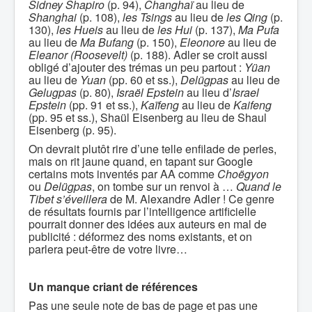
Sidney Shapiro
(p. 94),
Changhaï
au lieu de
Shanghai
(p. 108),
les Tsings
au lieu de
les Qing
(p.
130),
les Hueis
au lieu de
les Hui
(p. 137),
Ma Pufa
au lieu de
Ma Bufang
(p. 150),
Eleonore
au lieu de
Eleanor (Roosevelt)
(p. 188). Adler se croit aussi
obligé d’ajouter des trémas un peu partout :
Yüan
au lieu de
Yuan
(pp. 60 et ss.),
Delügpas
au lieu de
Gelugpas
(p. 80),
Israël Epstein
au lieu d’
Israel
Epstein
(pp. 91 et ss.),
Kaïfeng
au lieu de
Kaifeng
(pp. 95 et ss.), Shaül Eisenberg au lieu de Shaul
Eisenberg (p. 95).
On devrait plutôt rire d’une telle enfilade de perles,
mais on rit jaune quand, en tapant sur Google
certains mots inventés par AA comme
Choëgyon
ou
Delügpas
, on tombe sur un renvoi à …
Quand le
Tibet s’éveillera
de M. Alexandre Adler ! Ce genre
de résultats fournis par l’intelligence artificielle
pourrait donner des idées aux auteurs en mal de
publicité : déformez des noms existants, et on
parlera peut-être de votre livre…
Un manque criant de références
Pas une seule note de bas de page et pas une