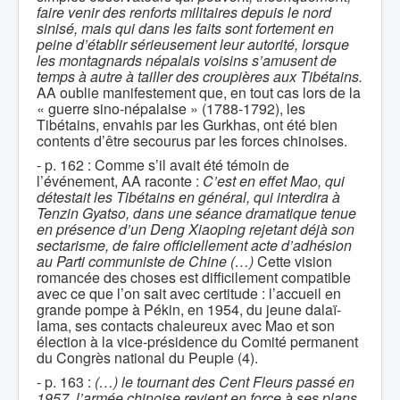
faire venir des renforts militaires depuis le nord
sinisé, mais qui dans les faits sont fortement en
peine d’établir sérieusement leur autorité, lorsque
les montagnards népalais voisins s’amusent de
temps à autre à tailler des croupières aux Tibétains.
AA oublie manifestement que, en tout cas lors de la
« guerre sino-népalaise » (1788-1792), les
Tibétains, envahis par les Gurkhas, ont été bien
contents d’être secourus par les forces chinoises.
- p. 162 : Comme s’il avait été témoin de
l’événement, AA raconte :
C’est en effet Mao, qui
détestait les Tibétains en général, qui interdira à
Tenzin Gyatso, dans une séance dramatique tenue
en présence d’un Deng Xiaoping rejetant déjà son
sectarisme, de faire officiellement acte d’adhésion
au Parti communiste de Chine (…)
Cette vision
romancée des choses est difficilement compatible
avec ce que l’on sait avec certitude : l’accueil en
grande pompe à Pékin, en 1954, du jeune dalaï-
lama, ses contacts chaleureux avec Mao et son
élection à la vice-présidence du Comité permanent
du Congrès national du Peuple (4).
- p. 163 :
(…) le tournant des Cent Fleurs passé en
1957, l’armée chinoise revient en force à ses plans