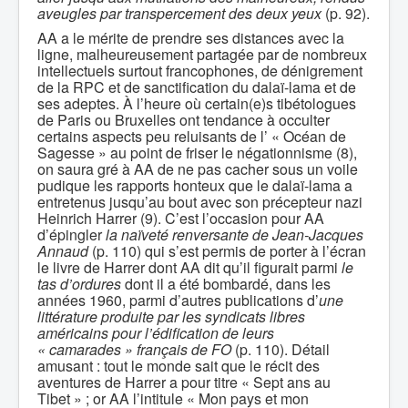
aveugles par transpercement des deux yeux
(p. 92).
AA a le mérite de prendre ses distances avec la
ligne, malheureusement partagée par de nombreux
intellectuels surtout francophones, de dénigrement
de la RPC et de sanctification du dalaï-lama et de
ses adeptes. À l’heure où certain(e)s tibétologues
de Paris ou Bruxelles ont tendance à occulter
certains aspects peu reluisants de l’ « Océan de
Sagesse » au point de friser le négationnisme (8),
on saura gré à AA de ne pas cacher sous un voile
pudique les rapports honteux que le dalaï-lama a
entretenus jusqu’au bout avec son précepteur nazi
Heinrich Harrer (9). C’est l’occasion pour AA
d’épingler
la naïveté renversante de Jean-Jacques
Annaud
(p. 110) qui s’est permis de porter à l’écran
le livre de Harrer dont AA dit qu’il figurait parmi
le
tas d’ordures
dont il a été bombardé, dans les
années 1960, parmi d’autres publications d’
une
littérature produite par les syndicats libres
américains pour l’édification de leurs
« camarades » français de FO
(p. 110). Détail
amusant : tout le monde sait que le récit des
aventures de Harrer a pour titre « Sept ans au
Tibet » ; or AA l’intitule « Mon pays et mon