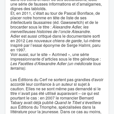
une série de fausses informations et d’amalgames,
dignes des tabloïds.
Et, en 2011, c’était au tour de Pascal Boniface, de
placer notre homme en tête de liste de ses
Intellectuels faussaires
(éd. Gawsewitch) et de le
brocarder sous le titre :
Alexandre Adler, les
merveilleuses histoires de l’oncle Alexandre.
Adler est aussi critiqué dans le documentaire sorti
en 2012
Les nouveaux chiens de garde
, lui-même
inspiré par l’essai éponyme de Serge Halimi, paru
en 1997.
Voir aussi, sur le site « Acrimed », une série
impressionnante d’articles sous le titre générique :
Les Facéties d’Alexandre Adler (un médicrate tous
terrains).
Les Éditions du Cerf ne sortent pas grandies d'avoir
accordé leur confiance à un auteur si sujet à
caution. Elles ne se sont même pas demandé si le
titre n’avait pas été utilisé auparavant – ce qui est
pourtant le cas : en 2007 le romancier Bernard
Tabary avait déjà publié
Quand le Tibet s’éveillera
aux Éditions du Triomphe, spécialisées dans la
littérature pour la jeunesse. Dans ce cas au moins,