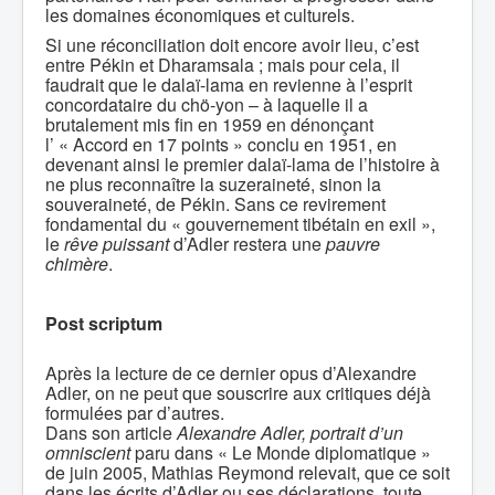
les domaines économiques et culturels.
Si une réconciliation doit encore avoir lieu, c’est
entre Pékin et Dharamsala ; mais pour cela, il
faudrait que le dalaï-lama en revienne à l’esprit
concordataire du chö-yon – à laquelle il a
brutalement mis fin en 1959 en dénonçant
l’ « Accord en 17 points » conclu en 1951, en
devenant ainsi le premier dalaï-lama de l’histoire à
ne plus reconnaître la suzeraineté, sinon la
souveraineté, de Pékin. Sans ce revirement
fondamental du « gouvernement tibétain en exil »,
le
rêve puissant
d’Adler restera une
pauvre
chimère
.
Post scriptum
Après la lecture de ce dernier opus d’Alexandre
Adler, on ne peut que souscrire aux critiques déjà
formulées par d’autres.
Dans son article
Alexandre Adler, portrait d’un
omniscient
paru dans « Le Monde diplomatique »
de juin 2005, Mathias Reymond relevait, que ce soit
dans les écrits d’Adler ou ses déclarations, toute