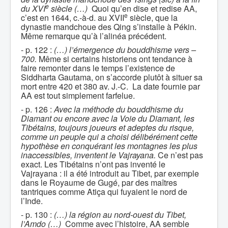
e
du XVI
siècle (…)
Quoi qu’en dise et redise AA,
e
c’est en 1644, c.-à-d. au XVII
siècle, que la
dynastie mandchoue des Qing s’installe à Pékin.
Même remarque qu’à l’alinéa précédent.
- p. 122 :
(…) l’émergence du bouddhisme vers –
700.
Même si certains historiens ont tendance à
faire remonter dans le temps l’existence de
Siddharta Gautama, on s’accorde plutôt à situer sa
mort entre 420 et 380 av. J.-C. La date fournie par
AA est tout simplement farfelue.
- p. 126 :
Avec la méthode du bouddhisme du
Diamant ou encore avec la Voie du Diamant, les
Tibétains, toujours joueurs et adeptes du risque,
comme un peuple qui a choisi délibérément cette
hypothèse en conquérant les montagnes les plus
inaccessibles, inventent le Vajrayana.
Ce n’est pas
exact. Les Tibétains n’ont pas inventé le
Vajrayana : il a été introduit au Tibet, par exemple
dans le Royaume de Gugé, par des maîtres
tantriques comme Atiça qui fuyaient le nord de
l’Inde.
- p. 130 :
(…) la région au nord-ouest du Tibet,
l’Amdo (…)
Comme avec l’histoire, AA semble