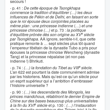
secours !
- p. 41 :
De cette époque de Tsongkhapa
commence la tradition d’équilibrer (…) les deux
influences de Pékin et de Delhi, en faisant en sorte
que le roi épouse deux conjointes placées au
même plan : une princesse indienne
(…)
et une
princesse chinoise (…)
et p. 73 :
la politique
e
d’équilibre prônée dès son origine au XV
siècle
par Tsongkhapa.
AA ignore, semble-t-il, que cette
pratique remonte à … sept siècles plus tôt quand
l’empereur tibétain de la dynastie Tubo a pris pour
épouses la princesse chinoise Wencheng (dynastie
Tang) et la princesse népalaise (et non pas
indienne !) Bhrikuti.
e
- p. 74 :
(…) la fondation du Tibet au VIII
siècle.
L’an 622 est pourtant la date communément admise
par les historiens. Mais qu’est-ce qu’un siècle pour
un esprit supérieur qui a l’ambition d’embrasser
l’histoire universelle ?
- p. 90 :
(…) les descendants des Mongols, les
princes mandchous, rétabliront le dernier Empire de
Chine sur des bases beaucoup plus universalistes
e
à la fin du XVI
siècle
et p. 130 :
(…) l’instauration
de la dynastie mandchoue des Tsings (sic) à la fin