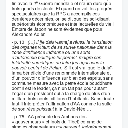
e
fin avec la 2
Guerre mondiale et n’aura duré que
trois quarts de siècle. Et quand on voit les progrès
spectaculaires que la RPC a accomplis ces
dernières décennies, on se dit que les soi-disant
supériorités économiques et intellectuelles du vieil
Empire de Japon ne sont évidentes que pour
Alexandre Adler.
- p. 13 :
(…) il [le dalaï-lama] a réussi la translation
des organes vitaux de sa survie nationale dans la
zone d’influence indienne où une sorte
d’autonomie politique lui permet, malgré son
infériorité numérique, de faire jeu égal avec le
pouvoir central de Pékin.
S’il est vrai que le dalaï-
lama bénéficie d’une renommée internationale et
d’un pouvoir d’influence sur bien des esprits, sans
commune mesure avec la petite école bouddhiste
dont il est le leader, ça n’en fait pas pour autant
l’égal d’un président qui a la charge de plus d’un
milliard trois cents millions d’habitants. Sans doute
faut-il interpréter l’affirmation d’AA comme la suite
de son
rêve puissant
à la David-Néel…
- p. 75 : AA présente les Ambans (les
« gouverneurs » chinois du Tibet) comme de
simples observateurs
qui peuvent, théoriquement,