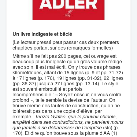
Un livre indigeste et bâclé
(Le lecteur pressé peut passer ces deux premiers
chapitres portant sur des remarques formelles)
Même s’il ne fait pas 200 pages, cet ouvrage est
beaucoup plus indigeste qu’un gros volume rédigé
avec soin. Il est mal écrit. On y trouve des phrases
kilométriques, allant de 15 lignes (p. 9 et pp. 71-72)
à 17 lignes (p. 176), 19 lignes (pp. 31-32), 22 lignes
(pp. 36-37) jusqu’à 27 lignes (pp. 13-14). Le style
est souvent embrouillé et parfois
incompréhensible : « Soyez obscur, on vous croira
profond », telle semble la devise de l’auteur. On
trouve même des fautes de construction, qu’on ne
tolérerait pas dans une copie d’élève, par
exemple :
Tenzin Gyatso, que le pouvoir chinois,
empêtré dans ses contradictions, ne parvient moins
que jamais à se débarrasser de l’emprise
(sic) (p.
170). Et dire qu’on trouve sous la plume d’AA (1)