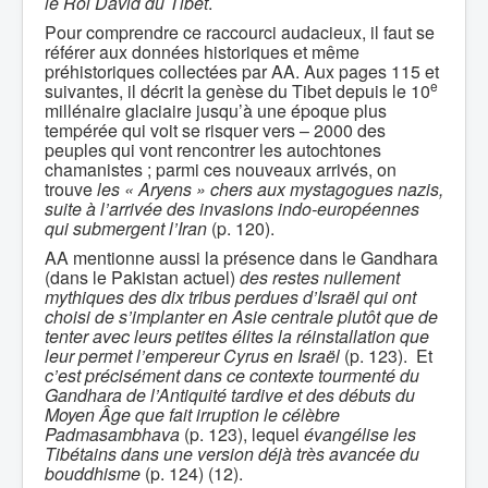
le Roi David du Tibet
.
Pour comprendre ce raccourci audacieux, il faut se
référer aux données historiques et même
préhistoriques collectées par AA. Aux pages 115 et
e
suivantes, il décrit la genèse du Tibet depuis le 10
millénaire glaciaire jusqu’à une époque plus
tempérée qui voit se risquer vers – 2000 des
peuples qui vont rencontrer les autochtones
chamanistes ; parmi ces nouveaux arrivés, on
trouve
les « Aryens » chers aux mystagogues nazis,
suite à l’arrivée des invasions indo-européennes
qui submergent l’Iran
(p. 120).
AA mentionne aussi la présence dans le Gandhara
(dans le Pakistan actuel)
des restes nullement
mythiques des dix tribus perdues d’Israël qui ont
choisi de s’implanter en Asie centrale plutôt que de
tenter avec leurs petites élites la réinstallation que
leur permet l’empereur Cyrus en Israël
(p. 123). Et
c’est précisément dans ce contexte tourmenté du
Gandhara de l’Antiquité tardive et des débuts du
Moyen Âge que fait irruption le célèbre
Padmasambhava
(p. 123), lequel
évangélise les
Tibétains dans une version déjà très avancée du
bouddhisme
(p. 124) (12).