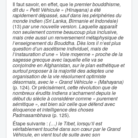
Il faut savoir, en effet, que le
premier bouddhisme,
dit du « Petit Véhicule » (Hinayana) a été
rapidement dépassé, sauf dans les périphéries du
monde indien (Sri Lanka, Birmanie et Indonésie)
(13)
par une nouvelle version. Laquelle apparaît
non seulement comme beaucoup plus inclusive,
mais crée aussi un renversement métaphysique de
l’enseignement du Bouddha. Dès lors il n’est plus
question d’un ascétisme individuel, mais de
l’instauration d’une « Voie moyenne » proche de la
sagesse grecque avec laquelle elle va se
conjoindre en Afghanistan, sur le plan esthétique et
surtout proposer à la majorité des adeptes une
organisation de la vie résolument optimiste
désormais, avec le « Grand Véhicule » (Mahayana)
(p. 124). Or précisément,
cette révolution que de
nombreux érudits indiens s’acharnent depuis le
début du siècle à considérer comme « purement
sémitique », est bien sûr celle que défend avec
éloquence et intelligence des choses
Padmasambhava
(p. 125).
Étape suivante :
(…) le Tibet, lorsqu’il est
véritablement touché dans son cœur par le Grand
Véhicule, en vient tout de suite avec son