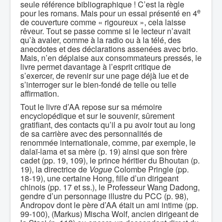
seule référence bibliographique ! C’est la règle
e
pour les romans. Mais pour un essai présenté en 4
de couverture comme « rigoureux », cela laisse
rêveur. Tout se passe comme si le lecteur n’avait
qu’à avaler, comme à la radio ou à la télé, des
anecdotes et des déclarations assenées avec brio.
Mais, n’en déplaise aux consommateurs pressés, le
livre permet davantage à l’esprit critique de
s’exercer, de revenir sur une page déjà lue et de
s’interroger sur le bien-fondé de telle ou telle
affirmation.
Tout le livre d’AA repose sur sa mémoire
encyclopédique et sur le souvenir, sûrement
gratifiant, des contacts qu’il a pu avoir tout au long
de sa carrière avec des personnalités de
renommée internationale, comme, par exemple, le
dalaï-lama et sa mère (p. 19) ainsi que son frère
cadet (pp. 19, 109), le prince héritier du Bhoutan (p.
19), la directrice de
Vogue
Colombe Pringle (pp.
18-19), une certaine Hong, fille d’un dirigeant
chinois (pp. 17 et ss.), le Professeur Wang Dadong,
gendre d’un personnage illustre du PCC (p. 98),
Andropov dont le père d’AA était un ami intime (pp.
99-100), (Markus) Mischa Wolf, ancien dirigeant de