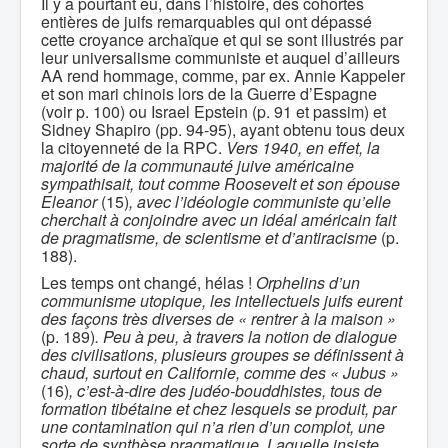
Il y a pourtant eu, dans l’histoire, des cohortes
entières de juifs remarquables qui ont dépassé
cette croyance archaïque et qui se sont illustrés par
leur universalisme communiste et auquel d’ailleurs
AA rend hommage, comme, par ex. Annie Kappeler
et son mari chinois lors de la Guerre d’Espagne
(voir p. 100) ou Israel Epstein (p. 91 et passim) et
Sidney Shapiro (pp. 94-95), ayant obtenu tous deux
la citoyenneté de la RPC.
Vers 1940, en effet, la
majorité de la communauté juive américaine
sympathisait, tout comme Roosevelt et son épouse
Eleanor
(15)
, avec l’idéologie communiste qu’elle
cherchait à conjoindre avec un idéal américain fait
de pragmatisme, de scientisme et d’antiracisme
(p.
188).
Les temps ont changé, hélas !
Orphelins d’un
communisme utopique, les intellectuels juifs eurent
des façons très diverses de « rentrer à la maison »
(p. 189)
. Peu à peu, à travers la notion de dialogue
des civilisations, plusieurs groupes se définissent à
chaud, surtout en Californie, comme des « Jubus »
(16)
, c’est-à-dire des judéo-bouddhistes, tous de
formation tibétaine et chez lesquels se produit, par
une contamination qui n’a rien d’un complot, une
sorte de synthèse pragmatique. Laquelle insiste,