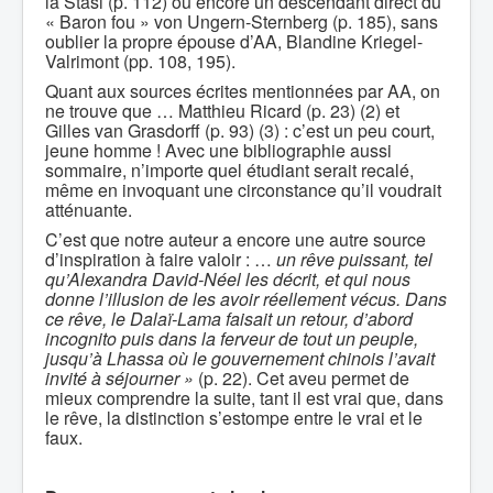
la Stasi (p. 112) ou encore un descendant direct du
« Baron fou » von Ungern-Sternberg (p. 185), sans
oublier la propre épouse d’AA, Blandine Kriegel-
Valrimont (pp. 108, 195).
Quant aux sources écrites mentionnées par AA, on
ne trouve que … Matthieu Ricard (p. 23) (2) et
Gilles van Grasdorff (p. 93) (3) : c’est un peu court,
jeune homme ! Avec une bibliographie aussi
sommaire, n’importe quel étudiant serait recalé,
même en invoquant une circonstance qu’il voudrait
atténuante.
C’est que notre auteur a encore une autre source
d’inspiration à faire valoir : …
un rêve puissant, tel
qu’Alexandra David-Néel les décrit, et qui nous
donne l’illusion de les avoir réellement vécus. Dans
ce rêve, le Dalaï-Lama faisait un retour, d’abord
incognito puis dans la ferveur de tout un peuple,
jusqu’à Lhassa où le gouvernement chinois l’avait
invité à séjourner »
(p. 22). Cet aveu permet de
mieux comprendre la suite, tant il est vrai que, dans
le rêve, la distinction s’estompe entre le vrai et le
faux.