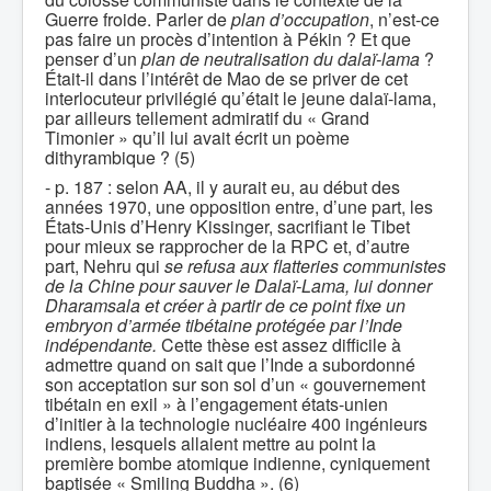
Guerre froide. Parler de
plan
d’occupation
, n’est-ce
pas faire un procès d’intention à Pékin ? Et que
penser d’un
plan de neutralisation du dalaï-lama
?
Était-il dans l’intérêt de Mao de se priver de cet
interlocuteur privilégié qu’était le jeune dalaï-lama,
par ailleurs tellement admiratif du « Grand
Timonier » qu’il lui avait écrit un poème
dithyrambique ? (5)
- p. 187 : selon AA, il y aurait eu, au début des
années 1970, une opposition entre, d’une part, les
États-Unis d’Henry Kissinger, sacrifiant le Tibet
pour mieux se rapprocher de la RPC et, d’autre
part, Nehru qui
se refusa aux flatteries communistes
de la Chine pour sauver le Dalaï-Lama, lui donner
Dharamsala et créer à partir de ce point fixe un
embryon d’armée tibétaine protégée par l’Inde
indépendante.
Cette thèse est assez difficile à
admettre quand on sait que l’Inde a subordonné
son acceptation sur son sol d’un « gouvernement
tibétain en exil » à l’engagement états-unien
d’initier à la technologie nucléaire 400 ingénieurs
indiens, lesquels allaient mettre au point la
première bombe atomique indienne, cyniquement
baptisée « Smiling Buddha ». (6)