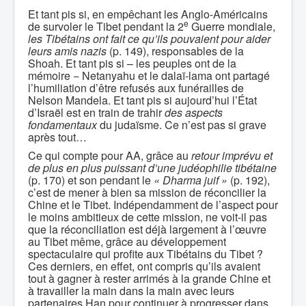
Et tant pis si, en empêchant les Anglo-Américains
e
de survoler le Tibet pendant la 2
Guerre mondiale,
les Tibétains ont fait ce qu’ils pouvaient pour aider
leurs amis nazis
(p. 149), responsables de la
Shoah. Et tant pis si – les peuples ont de la
mémoire − Netanyahu et le dalaï-lama ont partagé
l’humiliation d’être refusés aux funérailles de
Nelson Mandela. Et tant pis si aujourd’hui l’État
d’Israël est en train de trahir
des aspects
fondamentaux
du judaïsme. Ce n’est pas si grave
après tout…
Ce qui compte pour AA, grâce au
retour imprévu et
de plus en plus puissant d’une judéophilie tibétaine
(p. 170) et son pendant le
« Dharma juif »
(p. 192),
c’est de mener à bien sa mission de réconcilier la
Chine et le Tibet. Indépendamment de l’aspect pour
le moins ambitieux de cette mission, ne voit-il pas
que la réconciliation est déjà largement à l’œuvre
au Tibet même, grâce au développement
spectaculaire qui profite aux Tibétains du Tibet ?
Ces derniers, en effet, ont compris qu’ils avaient
tout à gagner à rester arrimés à la grande Chine et
à travailler la main dans la main avec leurs
partenaires Han pour continuer à progresser dans