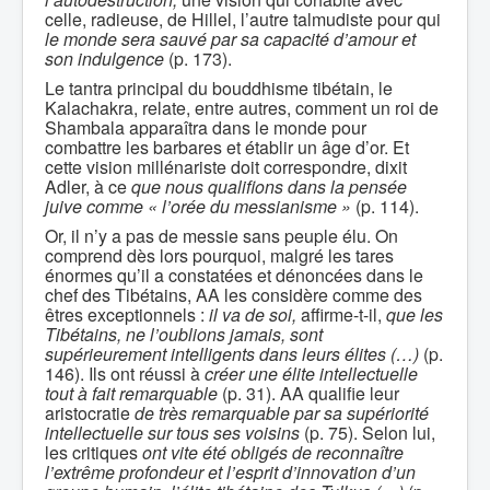
celle, radieuse, de Hillel, l’autre talmudiste pour qui
le monde sera sauvé par sa capacité d’amour et
son indulgence
(p. 173).
Le tantra principal du bouddhisme tibétain, le
Kalachakra, relate, entre autres, comment un roi de
Shambala apparaîtra dans le monde pour
combattre les barbares et établir un âge d’or. Et
cette vision millénariste doit correspondre, dixit
Adler, à ce
que nous qualifions dans la pensée
juive comme « l’orée du messianisme »
(p. 114).
Or, il n’y a pas de messie sans peuple élu. On
comprend dès lors pourquoi, malgré les tares
énormes qu’il a constatées et dénoncées dans le
chef des Tibétains, AA les considère comme des
êtres exceptionnels :
il va de soi,
affirme-t-il,
que les
Tibétains, ne l’oublions jamais, sont
supérieurement intelligents dans leurs élites (…)
(p.
146). Ils ont réussi à
créer une élite intellectuelle
tout à fait remarquable
(p. 31). AA qualifie leur
aristocratie
de très remarquable par sa supériorité
intellectuelle sur tous ses voisins
(p. 75). Selon lui,
les critiques
ont vite été obligés de reconnaître
l’extrême profondeur et l’esprit d’innovation d’un