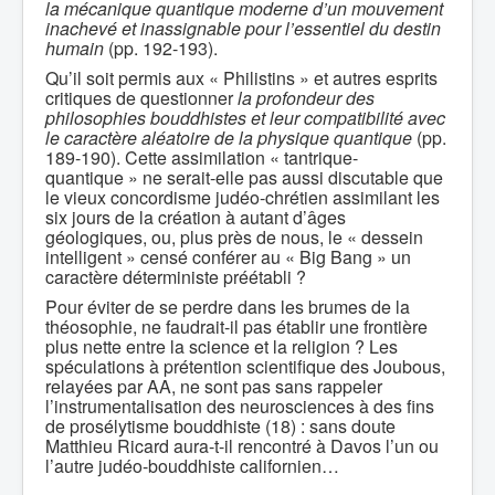
la mécanique quantique moderne d’un mouvement
inachevé et inassignable pour l’essentiel du destin
humain
(pp. 192-193).
Qu’il soit permis aux « Philistins » et autres esprits
critiques de questionner
la profondeur des
philosophies bouddhistes et leur compatibilité avec
le caractère aléatoire de la physique quantique
(pp.
189-190). Cette assimilation « tantrique-
quantique » ne serait-elle pas aussi discutable que
le vieux concordisme judéo-chrétien assimilant les
six jours de la création à autant d’âges
géologiques, ou, plus près de nous, le « dessein
intelligent » censé conférer au « Big Bang » un
caractère déterministe préétabli ?
Pour éviter de se perdre dans les brumes de la
théosophie, ne faudrait-il pas établir une frontière
plus nette entre la science et la religion ? Les
spéculations à prétention scientifique des Joubous,
relayées par AA, ne sont pas sans rappeler
l’instrumentalisation des neurosciences à des fins
de prosélytisme bouddhiste (18) : sans doute
Matthieu Ricard aura-t-il rencontré à Davos l’un ou
l’autre judéo-bouddhiste californien…