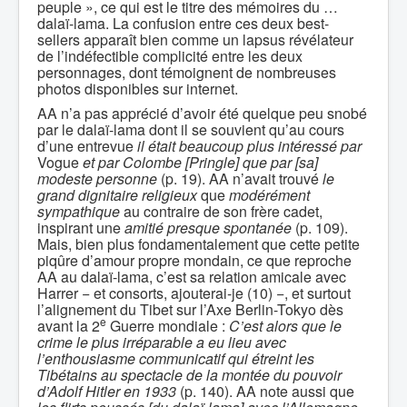
peuple », ce qui est le titre des mémoires du …
dalaï-lama. La confusion entre ces deux best-
sellers apparaît bien comme un lapsus révélateur
de l’indéfectible complicité entre les deux
personnages, dont témoignent de nombreuses
photos disponibles sur internet.
AA n’a pas apprécié d’avoir été quelque peu snobé
par le dalaï-lama dont il se souvient qu’au cours
d’une entrevue
il était beaucoup plus intéressé par
Vogue
et par Colombe [Pringle] que par [sa]
modeste personne
(p. 19). AA n’avait trouvé
le
grand dignitaire religieux
que
modérément
sympathique
au contraire de son frère cadet,
inspirant une
amitié presque spontanée
(p. 109).
Mais, bien plus fondamentalement que cette petite
piqûre d’amour propre mondain, ce que reproche
AA au dalaï-lama, c’est sa relation amicale avec
Harrer − et consorts, ajouterai-je (10) −, et surtout
l’alignement du Tibet sur l’Axe Berlin-Tokyo dès
e
avant la 2
Guerre mondiale :
C’est alors que le
crime le plus irréparable a eu lieu avec
l’enthousiasme communicatif qui étreint les
Tibétains au spectacle de la montée du pouvoir
d’Adolf Hitler en 1933
(p. 140). AA note aussi que