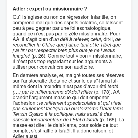
Adler : expert ou missionnaire ?
Qu’il s’agisse ou non de régression infantile, on
comprend mal que des esprits éclairés, se laissent
peu à peu gagner par une foi eschatologique,
quand ce n’est pas par le zèle missionnaire. Pour
AA, il s’agit bien d’
un
défi à relever, celui,
dit-il,
de
réconcilier la Chine que j’aime tant et le Tibet que
j’ai fini par respecter bien plus que je ne l’avais
imaginé
(p. 26). Comme tout « bon » missionnaire,
il n’est pas trop regardant sur les arguments à
utiliser pour convaincre son auditoire.
En dernière analyse, et, malgré toutes ses réserves
sur l’aristocratie tibétaine et sur le dalaï-lama lui-
même dont la moindre n’est pas d’avoir été
tenté
(…) par le millénarisme d’Adolf Hitler
(p. 178), AA
brandit l’argument-massue qui doit emporter
l’adhésion :
le ralliement spectaculaire et qui n’est
pas seulement tactique du quatorzième Dalaï-lama
Tenzin Gyatso à la politique, mais aussi à des
aspects fondamentaux de l’État d’Israël
(p. 165). La
messe est dite : le dalaï-lama, pour solde de tout
compte, s’est rallié à Israël. Il a donc raison, et
Adler aussi.