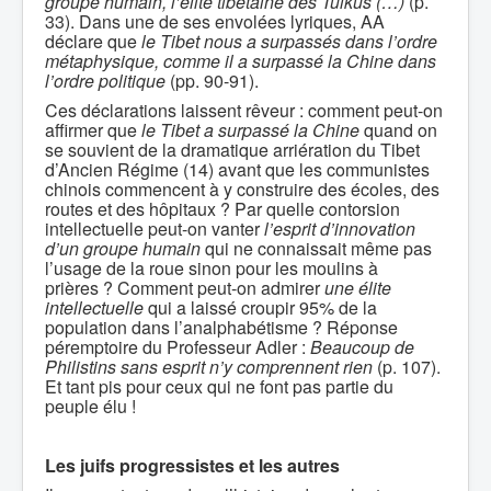
groupe humain, l’élite tibétaine des Tulkus (…)
(p.
33). Dans une de ses envolées lyriques, AA
déclare que
le Tibet nous a surpassés dans l’ordre
métaphysique, comme il a surpassé la Chine dans
l’ordre politique
(pp. 90-91).
Ces déclarations laissent rêveur : comment peut-on
affirmer que
le Tibet a surpassé la Chine
quand on
se souvient de la dramatique arriération du Tibet
d’Ancien Régime (14) avant que les communistes
chinois commencent à y construire des écoles, des
routes et des hôpitaux ? Par quelle contorsion
intellectuelle peut-on vanter
l’esprit d’innovation
d’un groupe humain
qui ne connaissait même pas
l’usage de la roue sinon pour les moulins à
prières ? Comment peut-on admirer
une élite
intellectuelle
qui a laissé croupir 95% de la
population dans l’analphabétisme ? Réponse
péremptoire du Professeur Adler :
Beaucoup de
Philistins sans esprit n’y comprennent rien
(p. 107).
Et tant pis pour ceux qui ne font pas partie du
peuple élu !
Les juifs progressistes et les autres