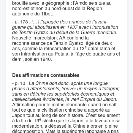
brouillé avec la géographie : l’Amdo se situe au
nord-est et non au nord-ouest de la Région
autonome du Tibet.
- p. 178 :
(…) l’apogée des années de l’avant-
guerre qui aboutissent en 1937 avec l’intronisation
de Tenzin Gyatso au début de la Guerre mondiale.
Nouvelle imprécision. AA confond la
reconnaissance de Tenzin Gyatso, âgé de deux
e
ans, comme la réincarnation du 13
dalaï-lama et
son intronisation au Potala, à l’âge de quatre ans et
demi, soit en 1940.
Des affirmations contestables
- p. 10 :
La Chine doit donc, après une longue
phase d’affrontements, trouver un moyen d’intégrer,
sans en détruire les supériorités économiques et
intellectuelles évidentes, le vieil Empire du Japon.
Affirmation pour le moins étonnante quand on sait
tout ce que la civilisation chinoise a apporté au
Japon tout au long de son histoire. C’est seulement
e
à la fin du 19
siècle que le Japon, à la faveur de sa
modernisation, a dépassé la Chine alors en pleine
décomposition. Mais la supériorité japonaise a pris