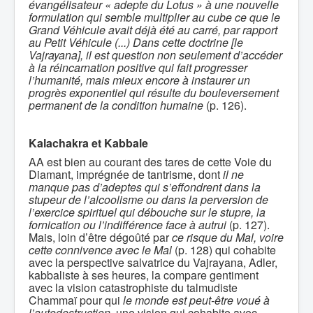
évangélisateur « adepte du Lotus » à une nouvelle
formulation qui semble multiplier au cube ce que le
Grand Véhicule avait déjà été au carré, par rapport
au Petit Véhicule (...) Dans cette doctrine [le
Vajrayana], il est question non seulement d’accéder
à la réincarnation positive qui fait progresser
l’humanité, mais mieux encore à instaurer un
progrès exponentiel qui résulte du bouleversement
permanent de la condition humaine
(p. 126).
Kalachakra et Kabbale
AA est bien au courant des tares de cette Voie du
Diamant, imprégnée de tantrisme, dont
il ne
manque pas d’adeptes qui s’effondrent dans la
stupeur de l’alcoolisme ou dans la perversion de
l’exercice spirituel qui débouche sur le stupre, la
fornication ou l’indifférence face à autrui
(p. 127).
Mais, loin d’être dégoûté par
ce risque du Mal, voire
cette connivence avec le Mal
(p. 128) qui cohabite
avec la perspective salvatrice du Vajrayana, Adler,
kabbaliste à ses heures, la compare gentiment
avec la vision catastrophiste du talmudiste
Chammaï pour qui
le monde est peut-être voué à
l’autodestruction,
une vision qui cohabite avec