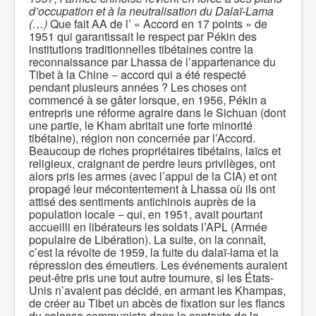
d’occupation et à la neutralisation du Dalaï-Lama
(…)
Que fait AA de l’ « Accord en 17 points » de
1951 qui garantissait le respect par Pékin des
institutions traditionnelles tibétaines contre la
reconnaissance par Lhassa de l’appartenance du
Tibet à la Chine − accord qui a été respecté
pendant plusieurs années ? Les choses ont
commencé à se gâter lorsque, en 1956, Pékin a
entrepris une réforme agraire dans le Sichuan (dont
une partie, le Kham abritait une forte minorité
tibétaine), région non concernée par l’Accord.
Beaucoup de riches propriétaires tibétains, laïcs et
religieux, craignant de perdre leurs privilèges, ont
alors pris les armes (avec l’appui de la CIA) et ont
propagé leur mécontentement à Lhassa où ils ont
attisé des sentiments antichinois auprès de la
population locale − qui, en 1951, avait pourtant
accueilli en libérateurs les soldats l’APL (Armée
populaire de Libération). La suite, on la connaît,
c’est la révolte de 1959, la fuite du dalaï-lama et la
répression des émeutiers. Les événements auraient
peut-être pris une tout autre tournure, si les États-
Unis n’avaient pas décidé, en armant les Khampas,
de créer au Tibet un abcès de fixation sur les flancs
du colosse communiste dans le contexte de la