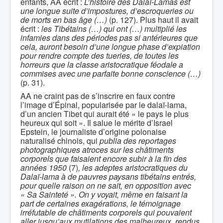
enfants, AA écrit :
L’histoire des Dalaï-Lamas est
une longue suite d’impostures, d’escroqueries ou
de morts en bas âge (…)
(p. 127). Plus haut il avait
écrit :
les Tibétains (…) qui ont (…) multiplié les
infamies dans des périodes pas si antérieures que
cela, auront besoin d’une longue phase d’expiation
pour rendre compte des tueries, de toutes les
horreurs que la classe aristocratique féodale a
commises avec une parfaite bonne conscience (…)
(p. 31).
AA ne craint pas de s’inscrire en faux contre
l’image d’Épinal, popularisée par le dalaï-lama,
d’un ancien Tibet qui aurait été « le pays le plus
heureux qui soit ». Il salue le mérite d’Israel
Epstein, le journaliste d’origine polonaise
naturalisé chinois, qui
publia des reportages
photographiques atroces sur les châtiments
corporels que faisaient encore subir à la fin des
années 1950
(7)
, les adeptes aristocratiques du
Dalaï-lama à de pauvres paysans tibétains entrés,
pour quelle raison on ne sait, en opposition avec
« Sa Sainteté ». On y voyait, même en faisant la
part de certaines exagérations, le témoignage
irréfutable de châtiments corporels qui pouvaient
aller jusqu’aux mutilations des malheureux, rendus