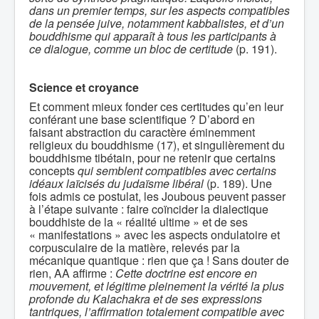
dans un premier temps, sur les aspects compatibles
de la pensée juive, notamment kabbalistes, et d’un
bouddhisme qui apparaît à tous les participants à
ce dialogue, comme un bloc de certitude
(p. 191).
Science et croyance
Et comment mieux fonder ces certitudes qu’en leur
conférant une base scientifique ? D’abord en
faisant abstraction du caractère éminemment
religieux du bouddhisme (17), et singulièrement du
bouddhisme tibétain, pour ne retenir que certains
concepts
qui semblent compatibles avec certains
idéaux laïcisés du judaïsme libéral
(p. 189). Une
fois admis ce postulat, les Joubous peuvent passer
à l’étape suivante : faire coïncider la dialectique
bouddhiste de la « réalité ultime » et de ses
« manifestations » avec les aspects ondulatoire et
corpusculaire de la matière, relevés par la
mécanique quantique : rien que ça ! Sans douter de
rien, AA affirme :
Cette doctrine est encore en
mouvement, et légitime pleinement la vérité la plus
profonde du Kalachakra et de ses expressions
tantriques, l’affirmation totalement compatible avec