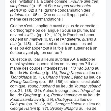
des invitations à la clarté comme :
Pour le dire très
simplement
(p. 15) et
Pour ne pas perdre notre
lecteur
(p. 62) ainsi qu’une condamnation des
patafars
(p. 105)… Que ne s’est-il appliqué à lui-
même ces recommandations !
Que ne s’est-il appliqué aussi à plus de correction
d’orthographe ou de langue ! Sous sa plume,
toit
devient «
to
î
t »
(pp. 121, 122), le Panchen-Lama
devient un
martyr
e (p. 83) et l’Angleterre,
quan
d
à
elle
(p. 145)… Comment de telles coquilles ont-
elles pu échapper tout à la fois à un auteur et à un
éditeur ayant pignon sur rue ?
Qu’est-ce qui par ailleurs autorise AA à estropier
quasi systématiquement les noms propres ? Il a la
manie des coupes intempestives :
Hu Yao Bang
au
lieu de
Hu Yaobang
(p. 18),
Tsong Khapa
au lieu de
Tsongkhapa
(p. 73),
Chang Hsüeh Léang
au lieu de
Zhang Xueliang
(pp. 155, 156) et même, c’est plutôt
comique,
Young husband
au lieu de
Younghusband
(pp. 21, 138, 139). Autres incongruités :
Tsinghai
au
lieu de
Qinghai
(p. 16),
Padmashambava
au lieu de
Padmasambhava
(p. 29),
Choëgyon
au lieu de
Chö-yon
(pp. 79, 82, 83),
Georges Hatem
au lieu de
George Hatem
(p. 97),
Sydney Shapiro
au lieu de