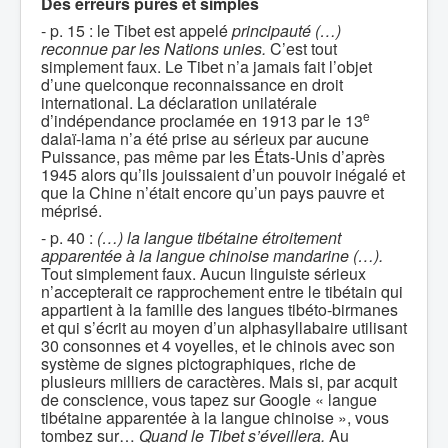
Des erreurs pures et simples
- p. 15 : le Tibet est appelé
principauté (…)
reconnue par les Nations unies.
C’est tout
simplement faux. Le Tibet n’a jamais fait l’objet
d’une quelconque reconnaissance en droit
international. La déclaration unilatérale
e
d’indépendance proclamée en 1913 par le 13
dalaï-lama n’a été prise au sérieux par aucune
Puissance, pas même par les États-Unis d’après
1945 alors qu’ils jouissaient d’un pouvoir inégalé et
que la Chine n’était encore qu’un pays pauvre et
méprisé.
- p. 40 :
(…) la langue tibétaine étroitement
apparentée à la langue chinoise mandarine (…).
Tout simplement faux. Aucun linguiste sérieux
n’accepterait ce rapprochement entre le tibétain qui
appartient à la famille des langues tibéto-birmanes
et qui s’écrit au moyen d’un alphasyllabaire utilisant
30 consonnes et 4 voyelles, et le chinois avec son
système de signes pictographiques, riche de
plusieurs milliers de caractères. Mais si, par acquit
de conscience, vous tapez sur Google « langue
tibétaine apparentée à la langue chinoise », vous
tombez sur…
Quand le Tibet s’éveillera.
Au