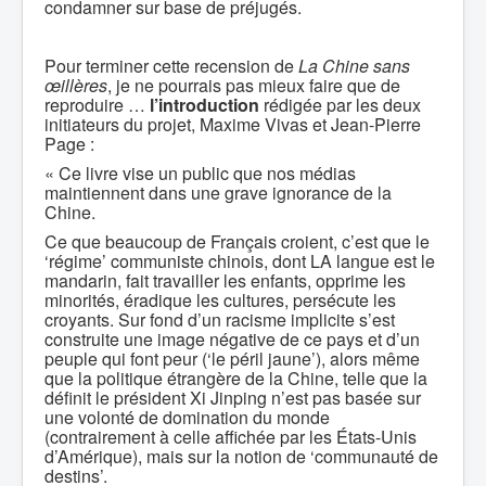
condamner sur base de préjugés.
Pour terminer cette recension de
La Chine sans
œillères
, je ne pourrais pas mieux faire que de
reproduire …
l’introduction
rédigée par les deux
initiateurs du projet, Maxime Vivas et Jean-Pierre
Page :
« Ce livre vise un public que nos médias
maintiennent dans une grave ignorance de la
Chine.
Ce que beaucoup de Français croient, c’est que le
‘régime’ communiste chinois, dont LA langue est le
mandarin, fait travailler les enfants, opprime les
minorités, éradique les cultures, persécute les
croyants. Sur fond d’un racisme implicite s’est
construite une image négative de ce pays et d’un
peuple qui font peur (‘le péril jaune’), alors même
que la politique étrangère de la Chine, telle que la
définit le président Xi Jinping n’est pas basée sur
une volonté de domination du monde
(contrairement à celle affichée par les États-Unis
d’Amérique), mais sur la notion de ‘communauté de
destins’.