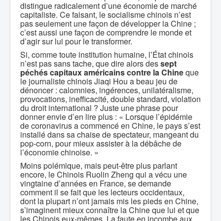
distingue radicalement d’une économie de marché
capitaliste. Ce faisant, le socialisme chinois n’est
pas seulement une façon de développer la Chine ;
c’est aussi une façon de comprendre le monde et
d’agir sur lui pour le transformer.
Si, comme toute institution humaine, l’État chinois
n’est pas sans tache, que dire alors des
sept
péchés capitaux
américains contre la Chine
que
le journaliste chinois Jiaqi Hou a beau jeu de
dénoncer : calomnies, ingérences, unilatéralisme,
provocations, inefficacité, double standard, violation
du droit international ? Juste une phrase pour
donner envie d’en lire plus : « Lorsque l’épidémie
de coronavirus a commencé en Chine, le pays s’est
installé dans sa chaise de spectateur, mangeant du
pop-corn, pour mieux assister à la débâche de
l’économie chinoise. »
Moins polémique, mais peut-être plus parlant
encore, le Chinois Ruolin Zheng qui a vécu une
vingtaine d’années en France, se demande
comment il se fait que les lecteurs occidentaux,
dont la plupart n’ont jamais mis les pieds en Chine,
s’imaginent mieux connaître la Chine que lui et que
les Chinois eux-mêmes. La faute en incombe aux