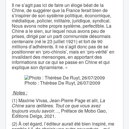
Il ne s’agit pas ici de faire un éloge béat de la
Chine, de suggérer que la France ferait bien de
s’inspirer de son système politique, économique,
médiatique, policier, militaire, juridique, syndical.
Nous avons notre propre système, perfectible. La
Chine a le sien, sur lequel nous avons peu de
prises, dirigé par un parti communiste désormais
centenaire (né le 23 juillet 1921) et fort de 90
millions d’adhérents. Il ne s’agit donc pas de se
positionner en ‘pro-chinois’, mais en ‘pro-vérité’ en
invalidant des mensonges, en apportant des
informations sur ce qui se passe en Chine et qui
explique son dynamisme. »
Photo : Thérèse De Ruyt, 26/07/2009
Notes :
(1) Maxime Vivas, Jean-Pierre Page et alii,
La
Chine sans œillères. Tout ce que vous avez
toujours voulu savoir…,
Préface de Mobo Gao,
Éditions Delga, 2021.
(2) À cet égard, l’éditeur aurait été bien inspiré, me
semble-t-il, de choisir une autre couverture − qui