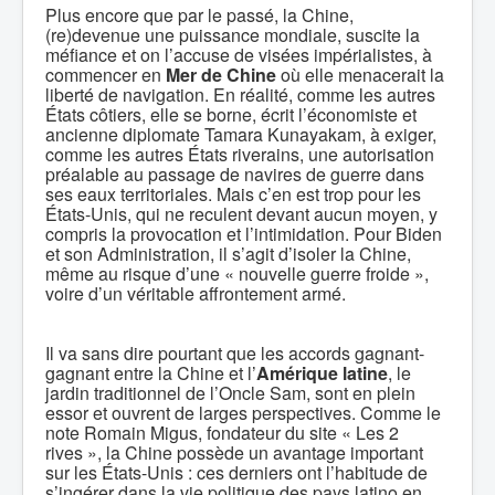
Plus encore que par le passé, la Chine,
(re)devenue une puissance mondiale, suscite la
méfiance et on l’accuse de visées impérialistes, à
commencer en
Mer de Chine
où elle menacerait la
liberté de navigation. En réalité, comme les autres
États côtiers, elle se borne, écrit l’économiste et
ancienne diplomate Tamara Kunayakam, à exiger,
comme les autres États riverains, une autorisation
préalable au passage de navires de guerre dans
ses eaux territoriales. Mais c’en est trop pour les
États-Unis, qui ne reculent devant aucun moyen, y
compris la provocation et l’intimidation. Pour Biden
et son Administration, il s’agit d’isoler la Chine,
même au risque d’une « nouvelle guerre froide »,
voire d’un véritable affrontement armé.
Il va sans dire pourtant que les accords gagnant-
gagnant entre la Chine et l’
Amérique latine
, le
jardin traditionnel de l’Oncle Sam, sont en plein
essor et ouvrent de larges perspectives. Comme le
note Romain Migus, fondateur du site « Les 2
rives », la Chine possède un avantage important
sur les États-Unis : ces derniers ont l’habitude de
s’ingérer dans la vie politique des pays latino en