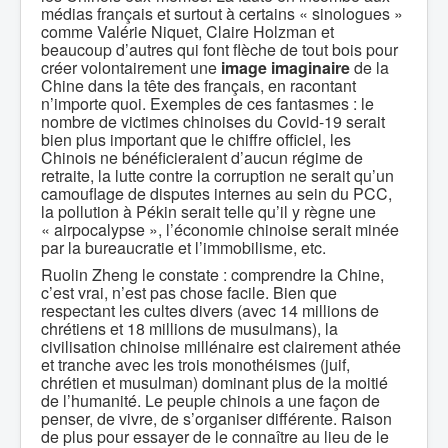
médias français et surtout à certains « sinologues »
comme Valérie Niquet, Claire Holzman et
beaucoup d’autres qui font flèche de tout bois pour
créer volontairement une
image imaginaire
de la
Chine dans la tête des français, en racontant
n’importe quoi. Exemples de ces fantasmes : le
nombre de victimes chinoises du Covid-19 serait
bien plus important que le chiffre officiel, les
Chinois ne bénéficieraient d’aucun régime de
retraite, la lutte contre la corruption ne serait qu’un
camouflage de disputes internes au sein du PCC,
la pollution à Pékin serait telle qu’il y règne une
« airpocalypse », l’économie chinoise serait minée
par la bureaucratie et l’immobilisme, etc.
Ruolin Zheng le constate : comprendre la Chine,
c’est vrai, n’est pas chose facile. Bien que
respectant les cultes divers (avec 14 millions de
chrétiens et 18 millions de musulmans), la
civilisation chinoise millénaire est clairement athée
et tranche avec les trois monothéismes (juif,
chrétien et musulman) dominant plus de la moitié
de l’humanité. Le peuple chinois a une façon de
penser, de vivre, de s’organiser différente. Raison
de plus pour essayer de le connaître au lieu de le