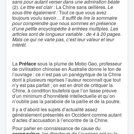
sans pour autant verser dans une admiration béate
(2).
Le titre est clair :
La Chine sans œillères.
Le
sous-titre également :
Tout ce que vous avez
toujours voulu savoir…
Il suffit de lire le sommaire
pour comprendre que nous sommes en présence
d’une petite encyclopédie à entrées multiples. Les
articles sont de longueur variable : de 4 à 20 pages.
Mais ce qui ne varie pas, c’est leur valeur et leur
intérêt.
La
Préface
sous la plume de Mobo Gao, professeur
de civilisation chinoise en Australie donne le ton de
l’ouvrage : ce n’est pas un panégyrique de la Chine
dont à plusieurs reprises l’auteur reconnaît que tout
n’y est pas parfait ; on est en droit de critiquer la
Chine, à condition toutefois que l’on fasse preuve
d’un minimum d’honnêteté intellectuelle et qu’on
n’oublie pas la parabole de la paille et de la poutre.
Il y a d’abord les sujets d’actualité assez
généralement présentés en Occident comme autant
d’actes d’accusation à l’encontre de la Chine.
Pour parler en connaissance de cause du
coronavirus
, les directeurs de l’ouvrage ont eu la