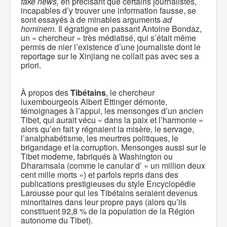
fake news,
en précisant que certains journalistes,
incapables d’y trouver une information fausse, se
sont essayés à de minables arguments
ad
hominem.
Il égratigne en passant Antoine Bondaz,
un « chercheur » très médiatisé, qui s’était même
permis de nier l’existence d’une journaliste dont le
reportage sur le Xinjiang ne collait pas avec ses a
priori.
À propos des
Tibétains
, le chercheur
luxembourgeois Albert Ettinger démonte,
témoignages à l’appui, les mensonges d’un ancien
Tibet, qui aurait vécu « dans la paix et l’harmonie »
alors qu’en fait y régnaient la misère, le servage,
l’analphabétisme, les meurtres politiques, le
brigandage et la corruption. Mensonges aussi sur le
Tibet moderne, fabriqués à Washington ou
Dharamsala (comme le canular d’ « un million deux
cent mille morts ») et parfois repris dans des
publications prestigieuses du style Encyclopédie
Larousse pour qui les Tibétains seraient devenus
minoritaires dans leur propre pays (alors qu’ils
constituent 92,8 % de la population de la Région
autonome du Tibet).