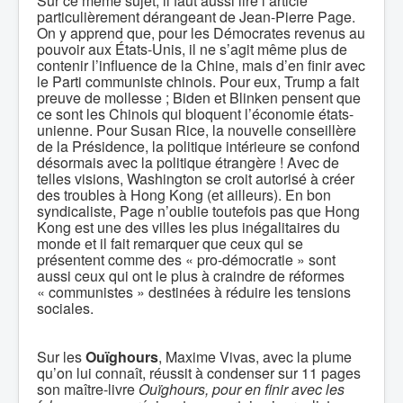
Sur ce même sujet, il faut aussi lire l’article
particulièrement dérangeant de Jean-Pierre Page.
On y apprend que, pour les Démocrates revenus au
pouvoir aux États-Unis, il ne s’agit même plus de
contenir l’influence de la Chine, mais d’en finir avec
le Parti communiste chinois. Pour eux, Trump a fait
preuve de mollesse ; Biden et Blinken pensent que
ce sont les Chinois qui bloquent l’économie états-
unienne. Pour Susan Rice, la nouvelle conseillère
de la Présidence, la politique intérieure se confond
désormais avec la politique étrangère ! Avec de
telles visions, Washington se croit autorisé à créer
des troubles à Hong Kong (et ailleurs). En bon
syndicaliste, Page n’oublie toutefois pas que Hong
Kong est une des villes les plus inégalitaires du
monde et il fait remarquer que ceux qui se
présentent comme des « pro-démocratie » sont
aussi ceux qui ont le plus à craindre de réformes
« communistes » destinées à réduire les tensions
sociales.
Sur les
Ouïghours
, Maxime Vivas, avec la plume
qu’on lui connaît, réussit à condenser sur 11 pages
son maître-livre
Ouïghours,
pour en finir avec les