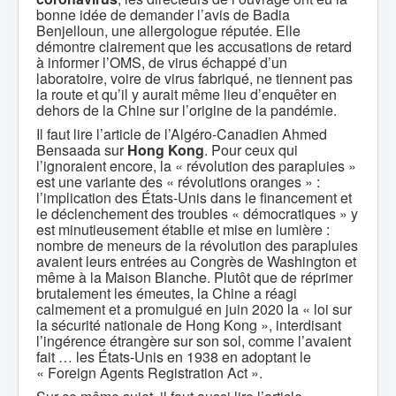
bonne idée de demander l’avis de Badia
Benjelloun, une allergologue réputée. Elle
démontre clairement que les accusations de retard
à informer l’OMS, de virus échappé d’un
laboratoire, voire de virus fabriqué, ne tiennent pas
la route et qu’il y aurait même lieu d’enquêter en
dehors de la Chine sur l’origine de la pandémie.
Il faut lire l’article de l’Algéro-Canadien Ahmed
Bensaada sur
Hong Kong
. Pour ceux qui
l’ignoraient encore, la « révolution des parapluies »
est une variante des « révolutions oranges » :
l’implication des États-Unis dans le financement et
le déclenchement des troubles « démocratiques » y
est minutieusement établie et mise en lumière :
nombre de meneurs de la révolution des parapluies
avaient leurs entrées au Congrès de Washington et
même à la Maison Blanche. Plutôt que de réprimer
brutalement les émeutes, la Chine a réagi
calmement et a promulgué en juin 2020 la « loi sur
la sécurité nationale de Hong Kong », interdisant
l’ingérence étrangère sur son sol, comme l’avaient
fait … les États-Unis en 1938 en adoptant le
« Foreign Agents Registration Act ».