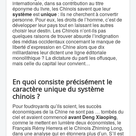
internationale, dans sa contribution au titre
éponyme du livre, les Chinois savent que leur
système
est
unique
: ils ne cherchent à convertir
personne. Pour eux, les droits de l’homme, c’est de
développer leur pays tout en laissant les autres
choisir leur destin. Les Chinois n’ont-ils pas
quelques raisons de trouver absurde l’indignation
des médias occidentaux concernant le manque de
liberté d’expression en Chine alors que dix
milliardaires leur dictent une ligne éditoriale
monolithique ? La dictature du parti les offusque,
mais celle du capital leur convient…
En quoi consiste précisément le
caractère unique du système
chinois ?
Pour foudroyants qu’ils soient, les succès
économiques de la Chine ne sont pas … tombés du
ciel et avaient commencé
avant Deng Xiaoping
,
comme le mettent en lumière deux économistes, le
Français Rémy Herrera et le Chinois Zhiming Long,
dans une analyse qui en étonnera plus d’un. S’il est