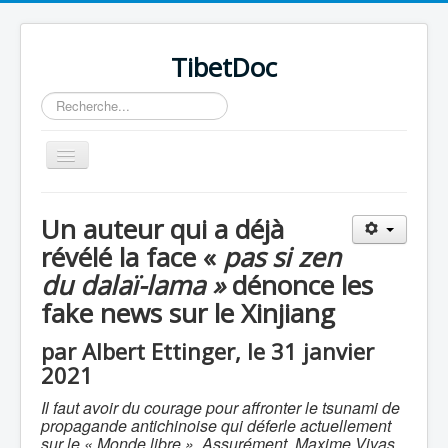
TibetDoc
Rechercher
Basculer
la
navigation
Un auteur qui a déjà
révélé la face «
pas si zen
du dalaï-lama »
dénonce les
≡
fake news sur le Xinjiang
par Albert Ettinger, le 31 janvier
2021
Il faut avoir du courage pour affronter le tsunami de
propagande antichinoise qui déferle actuellement
sur le « Monde libre ». Assurément, Maxime Vivas