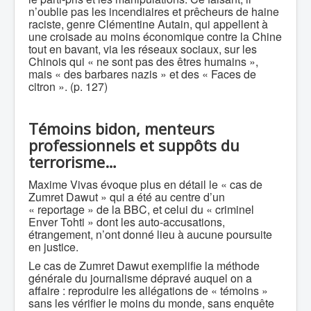
n’oublie pas les incendiaires et prêcheurs de haine
raciste, genre Clémentine Autain, qui appellent à
une croisade au moins économique contre la Chine
tout en bavant, via les réseaux sociaux, sur les
Chinois qui « ne sont pas des êtres humains »,
mais « des barbares nazis » et des « Faces de
citron ». (p. 127)
Témoins bidon, menteurs
professionnels et suppôts du
terrorisme…
Maxime Vivas évoque plus en détail le « cas de
Zumret Dawut » qui a été au centre d’un
« reportage » de la BBC, et celui du « criminel
Enver Tohti » dont les auto-accusations,
étrangement, n’ont donné lieu à aucune poursuite
en justice.
Le cas de Zumret Dawut exemplifie la méthode
générale du journalisme dépravé auquel on a
affaire : reproduire les allégations de « témoins »
sans les vérifier le moins du monde, sans enquête