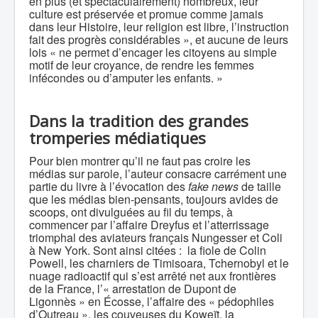
en plus (et spectaculairement) nombreux, leur
culture est préservée et promue comme jamais
dans leur Histoire, leur religion est libre, l’instruction
fait des progrès considérables », et aucune de leurs
lois « ne permet d’encager les citoyens au simple
motif de leur croyance, de rendre les femmes
infécondes ou d’amputer les enfants. »
Dans la tradition des grandes
tromperies médiatiques
Pour bien montrer qu’il ne faut pas croire les
médias sur parole, l’auteur consacre carrément une
partie du livre à l’évocation des
fake news
de taille
que les médias bien-pensants, toujours avides de
scoops, ont divulguées au fil du temps, à
commencer par l’affaire Dreyfus et l’atterrissage
triomphal des aviateurs français Nungesser et Coli
à New York. Sont ainsi citées : la fiole de Colin
Powell, les charniers de Timisoara, Tchernobyl et le
nuage radioactif qui s’est arrêté net aux frontières
de la France, l’« arrestation de Dupont de
Ligonnès » en Écosse, l’affaire des « pédophiles
d’Outreau », les couveuses du Koweït, la