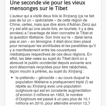
Une seconde vie pour les vieux
mensonges sur le Tibet
L’auteur qui a visité deux fois le Xinjiang (ça ne fait
pas de lui un « spécialiste » de cette région de
Chine, certes, mais que dire alors d’Adrian Zenz qui
n’y est allé qu’une seule fois, en touriste, il y a des
années) a l’avantage de bien connaitre le Tibet et
la question tibétaine. Son livre sur le « dalaï-lama
pas si zen » en témoigne. Il était donc bien placé
pour remarquer les similitudes et les parallèles qu’il
y a manifestement entre les couvertures
médiatiques respectives de ces deux régions. En
effet, les
fake news
au sujet du Tibet dont on a
abreuvé le public occidental depuis soixante ans
sont désormais recyclées pour être rabâchées,
façon moulin à prières, au sujet du Xinjiang :
le prétendu « génocide » au cours duquel la
population tibétaine a pratiquement triplé (!) se
répète au Xinjiang avec une population
ouïghoure qui est en constante augmentation
(d’environ 3 millions en 1953, le nombre
d’Ouighours est passé à un peu plus de 10,1
millions en 2010, pour atteindre environ 12,7