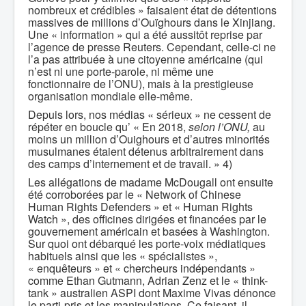
nombreux et crédibles » faisaient état de détentions
massives de millions d’Ouïghours dans le Xinjiang.
Une « information » qui a été aussitôt reprise par
l’agence de presse Reuters. Cependant, celle-ci ne
l’a pas attribuée à une citoyenne américaine (qui
n’est ni une porte-parole, ni même une
fonctionnaire de l’ONU), mais à la prestigieuse
organisation mondiale elle-même.
Depuis lors, nos médias « sérieux » ne cessent de
répéter en boucle qu’ « En 2018,
selon l’ONU,
au
moins un million d’Ouighours et d’autres minorités
musulmanes étaient détenus arbitrairement dans
des camps d’internement et de travail. » 4)
Les allégations de madame McDougall ont ensuite
été corroborées par le « Network of Chinese
Human Rights Defenders » et « Human Rights
Watch », des officines dirigées et financées par le
gouvernement américain et basées à Washington.
Sur quoi ont débarqué les porte-voix médiatiques
habituels ainsi que les « spécialistes »,
« enquêteurs » et « chercheurs indépendants »
comme Ethan Gutmann, Adrian Zenz et le « think-
tank » australien ASPI dont Maxime Vivas dénonce
le parti-pris et les manipulations. Ce faisant, il