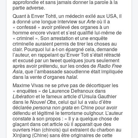
approfondie et sans jamais donner la parole à la
partie adverse.
Quant à Enver Tohti, un médecin exilé aux USA, il
a donné une longue interview sur
Arte
où il a
« confessé » avoir prélevé des organes à un
homme encore vivant et s’est qualifié lui-même de
« criminel ». Son arrestation et une enquête
criminelle auraient permis de tirer les choses au
clair. Pourquoi lui a-t-on épargné cela, demande
l’auteur, en rappelant qu’Enver Toti s’était rétracté
et excusé par un tweet quelques jours seulement
après avoir prétendu, sur les ondes de
Radio Free
Asia
, que l’ambassade saoudienne était impliquée
dans la vente d’organes
halal.
Maxime Vivas ne se prive pas de décortiquer les
« enquêtes » de Laurence Defranoux dans
Libération
et le fameux article d’Ursula Gauthier
dans le
Nouvel Obs
, celui qui lui a valu d’être
déclarée
persona non grata
en Chine pour avoir
défendu et légitimé le terrorisme ouïghour. L’auteur
constate à son propos : « Il y a quelque chose de
glaçant dans cet article où il apparait que des
ouvriers Han (chinois) qui extraient du charbon au
Xinjiang (Chine) sans être originaires de cette