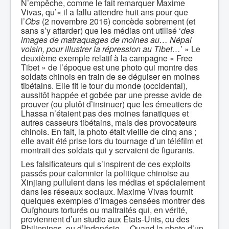
N’empêche, comme le fait remarquer Maxime
Vivas, qu’« il a fallu attendre huit ans pour que
l’
Obs
(2 novembre 2016) concède sobrement (et
sans s’y attarder) que les médias ont utilisé ‘
des
images de matraquages de moines au… Népal
voisin, pour illustrer la répression au Tibet…
’ » Le
deuxième exemple relatif à la campagne « Free
Tibet » de l’époque est une photo qui montre des
soldats chinois en train de se déguiser en moines
tibétains. Elle fit le tour du monde (occidental),
aussitôt happée et gobée par une presse avide de
prouver (ou plutôt d’insinuer) que les émeutiers de
Lhassa n’étaient pas des moines fanatiques et
autres casseurs tibétains, mais des provocateurs
chinois. En fait, la photo était vieille de cinq ans ;
elle avait été prise lors du tournage d’un téléfilm et
montrait des soldats qui y servaient de figurants.
Les falsificateurs qui s’inspirent de ces exploits
passés pour calomnier la politique chinoise au
Xinjiang pullulent dans les médias et spécialement
dans les réseaux sociaux. Maxime Vivas fournit
quelques exemples d’images censées montrer des
Ouïghours torturés ou maltraités qui, en vérité,
proviennent d’un studio aux États-Unis, ou des
Philippines, ou d’Indonésie… Quand la photo d’un