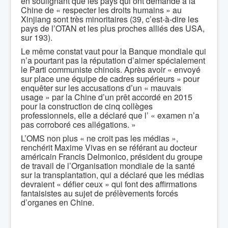
en soulignant que les pays qui ont demandé à la
Chine de « respecter les droits humains » au
Xinjiang sont très minoritaires (39, c’est-à-dire les
pays de l’OTAN et les plus proches alliés des USA,
sur 193).
Le même constat vaut pour la Banque mondiale qui
n’a pourtant pas la réputation d’aimer spécialement
le Parti communiste chinois. Après avoir « envoyé
sur place une équipe de cadres supérieurs » pour
enquêter sur les accusations d’un « mauvais
usage » par la Chine d’un prêt accordé en 2015
pour la construction de cinq collèges
professionnels, elle a déclaré que l’ « examen n’a
pas corroboré ces allégations. »
L’OMS non plus « ne croit pas les médias »,
renchérit Maxime Vivas en se référant au docteur
américain Francis Delmonico, président du groupe
de travail de l’Organisation mondiale de la santé
sur la transplantation, qui a déclaré que les médias
devraient « défier ceux » qui font des affirmations
fantaisistes au sujet de prélèvements forcés
d’organes en Chine.