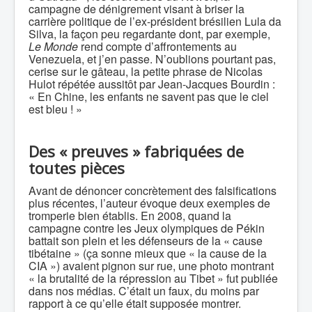
campagne de dénigrement visant à briser la
carrière politique de l’ex-président brésilien Lula da
Silva, la façon peu regardante dont, par exemple,
Le Monde
rend compte d’affrontements au
Venezuela, et j’en passe. N’oublions pourtant pas,
cerise sur le gâteau, la petite phrase de Nicolas
Hulot répétée aussitôt par Jean-Jacques Bourdin :
« En Chine, les enfants ne savent pas que le ciel
est bleu ! »
Des « preuves » fabriquées de
toutes pièces
Avant de dénoncer concrètement des falsifications
plus récentes, l’auteur évoque deux exemples de
tromperie bien établis. En 2008, quand la
campagne contre les Jeux olympiques de Pékin
battait son plein et les défenseurs de la « cause
tibétaine » (ça sonne mieux que « la cause de la
CIA ») avaient pignon sur rue, une photo montrant
« la brutalité de la répression au Tibet » fut publiée
dans nos médias. C’était un faux, du moins par
rapport à ce qu’elle était supposée montrer.