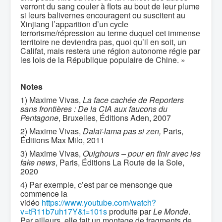
verront du sang couler à flots au bout de leur plume
si leurs balivernes encouragent ou suscitent au
Xinjiang l’apparition d’un cycle
terrorisme/répression au terme duquel cet immense
territoire ne deviendra pas, quoi qu’il en soit, un
Califat, mais restera une région autonome régie par
les lois de la République populaire de Chine. »
Notes
1) Maxime Vivas,
La face cachée de Reporters
sans frontières : De la CIA aux faucons du
Pentagone
, Bruxelles, Éditions Aden, 2007
2) Maxime Vivas,
Dalaï-lama pas si zen,
Paris,
Éditions Max Milo, 2011
3) Maxime Vivas,
Ouighours – pour en finir avec les
fake news
, Paris, Éditions La Route de la Soie,
2020
4) Par exemple, c’est par ce mensonge que
commence la
vidéo
https://www.youtube.com/watch?
v=tR11b7uh17Y&t=101s
produite par
Le Monde
.
Par ailleurs, elle fait un montage de fragments de