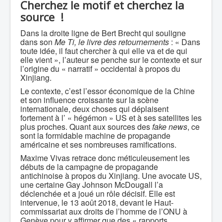
Cherchez le motif et cherchez la
source !
Dans la droite ligne de Bert Brecht qui souligne
dans son
Me Ti, le livre des retournements
: « Dans
toute idée, il faut chercher à qui elle va et de qui
elle vient », l’auteur se penche sur le contexte et sur
l’origine du « narratif » occidental à propos du
Xinjiang.
Le contexte, c’est l’essor économique de la Chine
et son influence croissante sur la scène
internationale, deux choses qui déplaisent
fortement à l’ « hégémon » US et à ses satellites les
plus proches. Quant aux sources des
fake news
, ce
sont la formidable machine de propagande
américaine et ses nombreuses ramifications.
Maxime Vivas retrace donc méticuleusement les
débuts de la campagne de propagande
antichinoise à propos du Xinjiang. Une avocate US,
une certaine Gay Johnson McDougall l’a
déclenchée et a joué un rôle décisif. Elle est
intervenue, le 13 août 2018, devant le Haut-
commissariat aux droits de l’homme de l’ONU à
Genève pour y affirmer que des « rapports