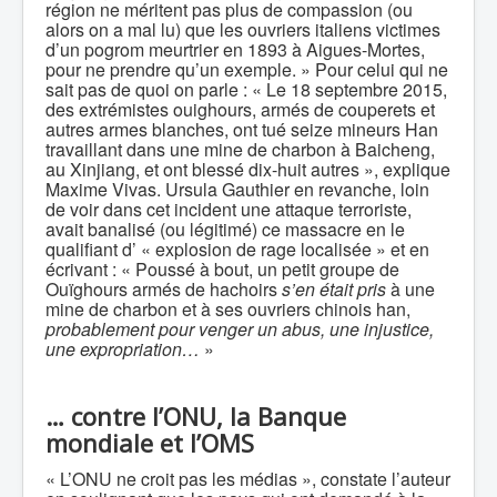
région ne méritent pas plus de compassion (ou
alors on a mal lu) que les ouvriers italiens victimes
d’un pogrom meurtrier en 1893 à Aigues-Mortes,
pour ne prendre qu’un exemple. » Pour celui qui ne
sait pas de quoi on parle : « Le 18 septembre 2015,
des extrémistes ouighours, armés de couperets et
autres armes blanches, ont tué seize mineurs Han
travaillant dans une mine de charbon à Baicheng,
au Xinjiang, et ont blessé dix-huit autres », explique
Maxime Vivas. Ursula Gauthier en revanche, loin
de voir dans cet incident une attaque terroriste,
avait banalisé (ou légitimé) ce massacre en le
qualifiant d’ « explosion de rage localisée » et en
écrivant : « Poussé à bout, un petit groupe de
Ouïghours armés de hachoirs
s’en était pris
à une
mine de charbon et à ses ouvriers chinois han,
probablement pour venger un abus, une injustice,
une expropriation…
»
…
contre l’ONU, la Banque
mondiale et l’OMS
« L’ONU ne croit pas les médias », constate l’auteur