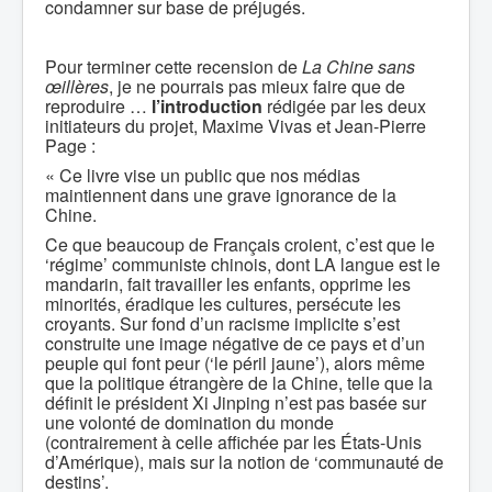
condamner sur base de préjugés.
Pour terminer cette recension de
La Chine sans
œillères
, je ne pourrais pas mieux faire que de
reproduire …
l’introduction
rédigée par les deux
initiateurs du projet, Maxime Vivas et Jean-Pierre
Page :
« Ce livre vise un public que nos médias
maintiennent dans une grave ignorance de la
Chine.
Ce que beaucoup de Français croient, c’est que le
‘régime’ communiste chinois, dont LA langue est le
mandarin, fait travailler les enfants, opprime les
minorités, éradique les cultures, persécute les
croyants. Sur fond d’un racisme implicite s’est
construite une image négative de ce pays et d’un
peuple qui font peur (‘le péril jaune’), alors même
que la politique étrangère de la Chine, telle que la
définit le président Xi Jinping n’est pas basée sur
une volonté de domination du monde
(contrairement à celle affichée par les États-Unis
d’Amérique), mais sur la notion de ‘communauté de
destins’.