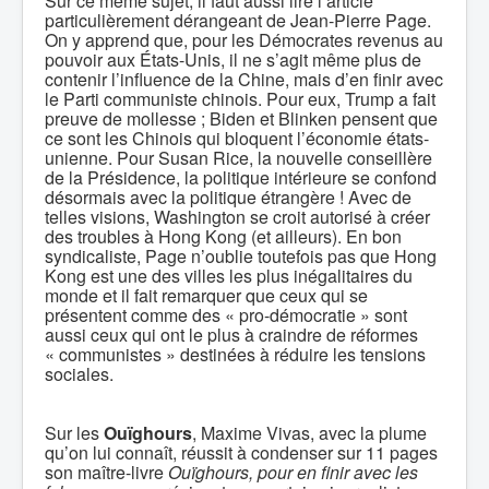
Sur ce même sujet, il faut aussi lire l’article
particulièrement dérangeant de Jean-Pierre Page.
On y apprend que, pour les Démocrates revenus au
pouvoir aux États-Unis, il ne s’agit même plus de
contenir l’influence de la Chine, mais d’en finir avec
le Parti communiste chinois. Pour eux, Trump a fait
preuve de mollesse ; Biden et Blinken pensent que
ce sont les Chinois qui bloquent l’économie états-
unienne. Pour Susan Rice, la nouvelle conseillère
de la Présidence, la politique intérieure se confond
désormais avec la politique étrangère ! Avec de
telles visions, Washington se croit autorisé à créer
des troubles à Hong Kong (et ailleurs). En bon
syndicaliste, Page n’oublie toutefois pas que Hong
Kong est une des villes les plus inégalitaires du
monde et il fait remarquer que ceux qui se
présentent comme des « pro-démocratie » sont
aussi ceux qui ont le plus à craindre de réformes
« communistes » destinées à réduire les tensions
sociales.
Sur les
Ouïghours
, Maxime Vivas, avec la plume
qu’on lui connaît, réussit à condenser sur 11 pages
son maître-livre
Ouïghours,
pour en finir avec les