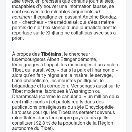
fake news,
en précisant que certains journalistes,
incapables d’y trouver une information fausse, se
sont essayés à de minables arguments
ad
hominem.
Il égratigne en passant Antoine Bondaz,
un « chercheur » très médiatisé, qui s’était même
permis de nier l’existence d’une journaliste dont le
reportage sur le Xinjiang ne collait pas avec ses a
priori.
À propos des
Tibétains
, le chercheur
luxembourgeois Albert Ettinger démonte,
témoignages à l’appui, les mensonges d’un ancien
Tibet, qui aurait vécu « dans la paix et l’harmonie »
alors qu’en fait y régnaient la misère, le servage,
l’analphabétisme, les meurtres politiques, le
brigandage et la corruption. Mensonges aussi sur le
Tibet moderne, fabriqués à Washington ou
Dharamsala (comme le canular d’ « un million deux
cent mille morts ») et parfois repris dans des
publications prestigieuses du style Encyclopédie
Larousse pour qui les Tibétains seraient devenus
minoritaires dans leur propre pays (alors qu’ils
constituent 92,8 % de la population de la Région
autonome du Tibet).