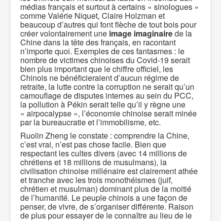
médias français et surtout à certains « sinologues »
comme Valérie Niquet, Claire Holzman et
beaucoup d’autres qui font flèche de tout bois pour
créer volontairement une
image imaginaire
de la
Chine dans la tête des français, en racontant
n’importe quoi. Exemples de ces fantasmes : le
nombre de victimes chinoises du Covid-19 serait
bien plus important que le chiffre officiel, les
Chinois ne bénéficieraient d’aucun régime de
retraite, la lutte contre la corruption ne serait qu’un
camouflage de disputes internes au sein du PCC,
la pollution à Pékin serait telle qu’il y règne une
« airpocalypse », l’économie chinoise serait minée
par la bureaucratie et l’immobilisme, etc.
Ruolin Zheng le constate : comprendre la Chine,
c’est vrai, n’est pas chose facile. Bien que
respectant les cultes divers (avec 14 millions de
chrétiens et 18 millions de musulmans), la
civilisation chinoise millénaire est clairement athée
et tranche avec les trois monothéismes (juif,
chrétien et musulman) dominant plus de la moitié
de l’humanité. Le peuple chinois a une façon de
penser, de vivre, de s’organiser différente. Raison
de plus pour essayer de le connaître au lieu de le