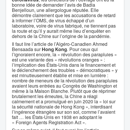
bonne idée de demander l’avis de Badia
Benjelloun, une allergologue réputée. Elle
démontre clairement que les accusations de retard
à informer l’OMS, de virus échappé d’un
laboratoire, voire de virus fabriqué, ne tiennent pas
la route et qu’il y aurait même lieu d’enquêter en
dehors de la Chine sur l’origine de la pandémie.
Il faut lire l’article de l’Algéro-Canadien Ahmed
Bensaada sur
Hong Kong
. Pour ceux qui
l’ignoraient encore, la « révolution des parapluies »
est une variante des « révolutions oranges » :
l’implication des États-Unis dans le financement et
le déclenchement des troubles « démocratiques » y
est minutieusement établie et mise en lumière :
nombre de meneurs de la révolution des parapluies
avaient leurs entrées au Congrès de Washington et
même à la Maison Blanche. Plutôt que de réprimer
brutalement les émeutes, la Chine a réagi
calmement et a promulgué en juin 2020 la « loi sur
la sécurité nationale de Hong Kong », interdisant
l’ingérence étrangère sur son sol, comme l’avaient
fait … les États-Unis en 1938 en adoptant le
« Foreign Agents Registration Act ».