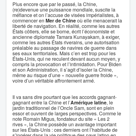
Plus encore que par le passé, la Chine,
(re)devenue une puissance mondiale, suscite la
méfiance et on l’accuse de visées impérialistes, à
commencer en
Mer de Chine
où elle menacerait la
liberté de navigation. En réalité, comme les autres
États côtiers, elle se borne, écrit l’économiste et
ancienne diplomate Tamara Kunayakam, à exiger,
comme les autres États riverains, une autorisation
préalable au passage de navires de guerre dans
ses eaux territoriales. Mais c’en est trop pour les
États-Unis, qui ne reculent devant aucun moyen, y
compris la provocation et l’intimidation. Pour Biden
et son Administration, il s’agit d’isoler la Chine,
même au risque d’une « nouvelle guerre froide »,
voire d’un véritable affrontement armé.
Il va sans dire pourtant que les accords gagnant-
gagnant entre la Chine et l’
Amérique latine
, le
jardin traditionnel de l’Oncle Sam, sont en plein
essor et ouvrent de larges perspectives. Comme le
note Romain Migus, fondateur du site « Les 2
rives », la Chine possède un avantage important
sur les États-Unis : ces derniers ont l’habitude de
s’ingérer dans la vie politique des pays latino en