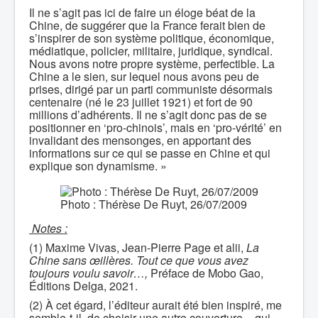
Il ne s’agit pas ici de faire un éloge béat de la
Chine, de suggérer que la France ferait bien de
s’inspirer de son système politique, économique,
médiatique, policier, militaire, juridique, syndical.
Nous avons notre propre système, perfectible. La
Chine a le sien, sur lequel nous avons peu de
prises, dirigé par un parti communiste désormais
centenaire (né le 23 juillet 1921) et fort de 90
millions d’adhérents. Il ne s’agit donc pas de se
positionner en ‘pro-chinois’, mais en ‘pro-vérité’ en
invalidant des mensonges, en apportant des
informations sur ce qui se passe en Chine et qui
explique son dynamisme. »
Photo : Thérèse De Ruyt, 26/07/2009
Notes :
(1) Maxime Vivas, Jean-Pierre Page et alii,
La
Chine sans œillères. Tout ce que vous avez
toujours voulu savoir…,
Préface de Mobo Gao,
Éditions Delga, 2021.
(2) À cet égard, l’éditeur aurait été bien inspiré, me
semble-t-il, de choisir une autre couverture − qui