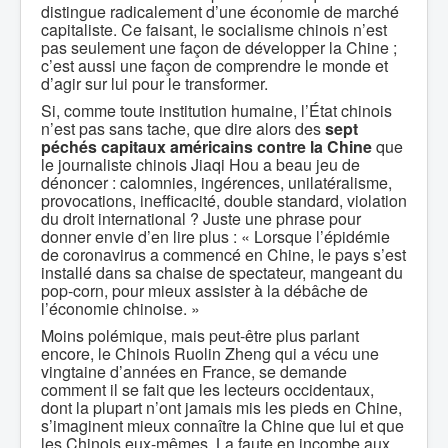
distingue radicalement d’une économie de marché
capitaliste. Ce faisant, le socialisme chinois n’est
pas seulement une façon de développer la Chine ;
c’est aussi une façon de comprendre le monde et
d’agir sur lui pour le transformer.
Si, comme toute institution humaine, l’État chinois
n’est pas sans tache, que dire alors des
sept
péchés capitaux
américains contre la Chine
que
le journaliste chinois Jiaqi Hou a beau jeu de
dénoncer : calomnies, ingérences, unilatéralisme,
provocations, inefficacité, double standard, violation
du droit international ? Juste une phrase pour
donner envie d’en lire plus : « Lorsque l’épidémie
de coronavirus a commencé en Chine, le pays s’est
installé dans sa chaise de spectateur, mangeant du
pop-corn, pour mieux assister à la débâche de
l’économie chinoise. »
Moins polémique, mais peut-être plus parlant
encore, le Chinois Ruolin Zheng qui a vécu une
vingtaine d’années en France, se demande
comment il se fait que les lecteurs occidentaux,
dont la plupart n’ont jamais mis les pieds en Chine,
s’imaginent mieux connaître la Chine que lui et que
les Chinois eux-mêmes. La faute en incombe aux