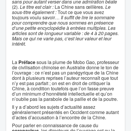
sans pour autant verser dans une admiration béate
(2).
Le titre est clair :
La Chine sans œillères.
Le
sous-titre également :
Tout ce que vous avez
toujours voulu savoir…
Il suffit de lire le sommaire
pour comprendre que nous sommes en présence
d’une petite encyclopédie à entrées multiples. Les
articles sont de longueur variable : de 4 à 20 pages.
Mais ce qui ne varie pas, c’est leur valeur et leur
intérêt.
La
Préface
sous la plume de Mobo Gao, professeur
de civilisation chinoise en Australie donne le ton de
l’ouvrage : ce n’est pas un panégyrique de la Chine
dont à plusieurs reprises l’auteur reconnaît que tout
n’y est pas parfait ; on est en droit de critiquer la
Chine, à condition toutefois que l’on fasse preuve
d’un minimum d’honnêteté intellectuelle et qu’on
n’oublie pas la parabole de la paille et de la poutre.
Il y a d’abord les sujets d’actualité assez
généralement présentés en Occident comme autant
d’actes d’accusation à l’encontre de la Chine.
Pour parler en connaissance de cause du
coronavirus
, les directeurs de l’ouvrage ont eu la