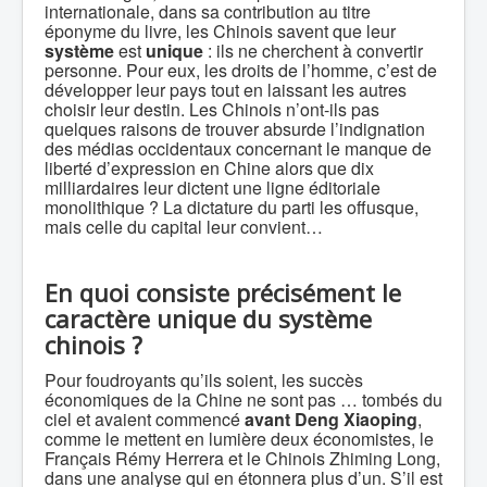
internationale, dans sa contribution au titre
éponyme du livre, les Chinois savent que leur
système
est
unique
: ils ne cherchent à convertir
personne. Pour eux, les droits de l’homme, c’est de
développer leur pays tout en laissant les autres
choisir leur destin. Les Chinois n’ont-ils pas
quelques raisons de trouver absurde l’indignation
des médias occidentaux concernant le manque de
liberté d’expression en Chine alors que dix
milliardaires leur dictent une ligne éditoriale
monolithique ? La dictature du parti les offusque,
mais celle du capital leur convient…
En quoi consiste précisément le
caractère unique du système
chinois ?
Pour foudroyants qu’ils soient, les succès
économiques de la Chine ne sont pas … tombés du
ciel et avaient commencé
avant Deng Xiaoping
,
comme le mettent en lumière deux économistes, le
Français Rémy Herrera et le Chinois Zhiming Long,
dans une analyse qui en étonnera plus d’un. S’il est