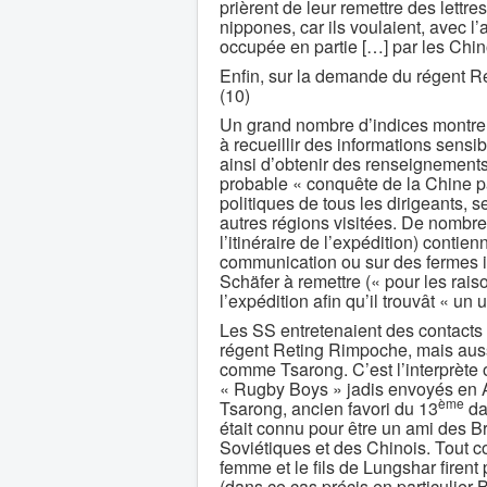
prièrent de leur remettre des lettr
nippones, car ils voulaient, avec l
occupée en partie […] par les Chino
Enfin, sur la demande du régent Ret
(10)
Un grand nombre d’indices montrent
à recueillir des informations sensibl
ainsi d’obtenir des renseignements
probable « conquête de la Chine pa
politiques de tous les dirigeants, 
autres régions visitées. De nombr
l’itinéraire de l’expédition) contien
communication ou sur des fermes is
Schäfer à remettre (« pour les rais
l’expédition afin qu’il trouvât « u
Les SS entretenaient des contacts
régent Reting Rimpoche, mais auss
comme Tsarong. C’est l’interprète of
« Rugby Boys » jadis envoyés en A
ème
Tsarong, ancien favori du 13
da
était connu pour être un ami des B
Soviétiques et des Chinois. Tout c
femme et le fils de Lungshar firen
(dans ce cas précis en particulier 