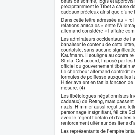
bêtes de somme, logis et approvis
précipitamment le Tibet à cause de 
cadeaux précieux ainsi que d’une le
Dans cette lettre adressée au « roi
relations amicales » entre l’Allemag
allemand considère « l’affaire co
Les admirateurs occidentaux de l’a
banaliser le contenu de cette lettre
courtoisie, sans aucune significat
Kaufmann. Il souligne au contraire q
Simla. Cet accord, imposé par les B
officiel du gouvernement tibétain
Le chercheur allemand contredit e
formules de politesse auxquelles la
Hitler avaient en fait la fonction d
mesure. (4)
Les tibétologues négationnistes invo
cadeaux) de Reting, mais passent so
nazis. Himmler aussi reçut une let
personnage insignifiant, félicita S
avec le régent tibétain et d’autres
renforcement ultérieur des liens d’a
Les représentants de l’empire brita