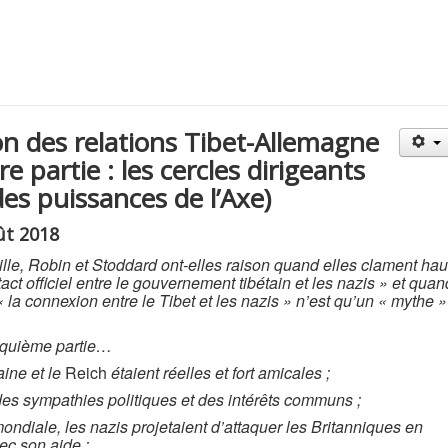
on des relations Tibet-Allemagne
e partie : les cercles dirigeants
des puissances de l’Axe)
ût 2018
ille, Robin et Stoddard ont-elles raison quand elles clament hau
ntact officiel entre le gouvernement tibétain et les nazis » et quan
« la connexion entre le Tibet et les nazis » n’est qu’un « mythe »
inquième partie…
taine et le
Reich
étaient réelles et fort amicales ;
 des sympathies politiques et des intérêts communs ;
ndiale, les nazis projetaient d’attaquer les Britanniques en
vec son aide ;