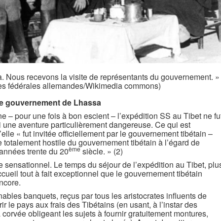
a. Nous recevons la visite de représentants du gouvernement. »
ves fédérales allemandes/Wikimedia commons)
r le gouvernement de Lhassa
 – pour une fois à bon escient – l’expédition SS au Tibet ne fu
ni une aventure particulièrement dangereuse. Ce qui est
lle « fut invitée officiellement par le gouvernement tibétain –
ue totalement hostile du gouvernement tibétain à l’égard de
ème
années trente du 20
siècle. » (2)
e sensationnel. Le temps du séjour de l’expédition au Tibet, plu
’accueil tout à fait exceptionnel que le gouvernement tibétain
ncore.
nables banquets, reçus par tous les aristocrates influents de
ir le pays aux frais des Tibétains (en usant, à l’instar des
la corvée obligeant les sujets à fournir gratuitement montures,