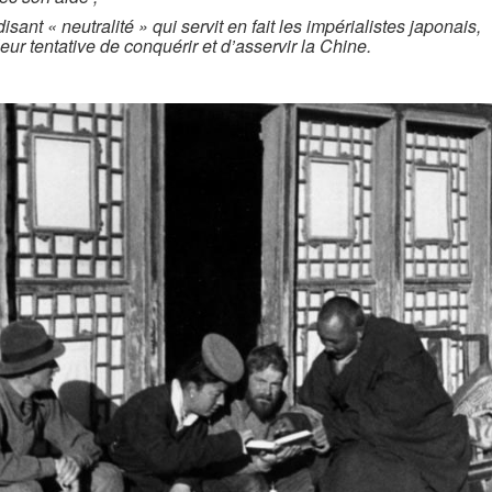
isant « neutralité » qui servit en fait les impérialistes japonais,
leur tentative de conquérir et d’asservir la Chine.