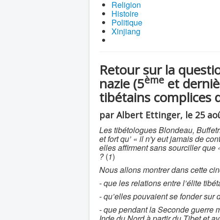
Religion
Histoire
Politique
Xinjiang
Retour sur la questi
ème
nazie (5
et dernièr
tibétains complices 
par Albert Ettinger, le 25 ao
Les tibétologues Blondeau, Buffetr
et fort qu’ « il n'y eut jamais de co
elles affirment sans sourciller que 
?
(
1
)
Nous allons montrer dans cette c
- que les relations entre l’élite tibé
- qu’elles pouvaient se fonder sur
- que pendant la Seconde guerre mo
Inde du Nord à partir du Tibet et a