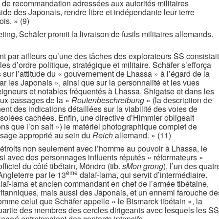
es de recommandation adressées aux autorités militaires
’aide des Japonais, rendre libre et indépendante leur terre
is. » (9)
ing, Schäfer promit la livraison de fusils militaires allemands.
 par ailleurs qu’une des tâches des explorateurs SS consistait
es d’ordre politique, stratégique et militaire. Schäfer s’efforça
 sur l’attitude du « gouvernement de Lhassa » à l’égard de la
r les Japonais », ainsi que sur la personnalité et les vues
seigneurs et notables fréquentés à Lhassa, Shigatse et dans les
eux passages de la «
Routenbeschreibung
» (la description de
nent des indications détaillées sur la viabilité des voies de
olées cachées. Enfin, une directive d’Himmler obligeait
ons que l’on sait ») le matériel photographique complet de
n usage approprié au sein du
Reich
allemand. » (11)
 étroits non seulement avec l’homme au pouvoir à Lhassa, le
i avec des personnages influents réputés « réformateurs »
ficiel du côté tibétain, Möndro (tib.
sMon grong
), l’un des quatr
ème
ngleterre par le 13
dalaï-lama, qui servit d’intermédiaire.
laï-lama et ancien commandant en chef de l’armée tibétaine,
ritanniques, mais aussi des Japonais, et un ennemi farouche de
omme celui que Schäfer appelle « le Bismarck tibétain », la
t partie des membres des cercles dirigeants avec lesquels les SS
Beger) entretenaient des contacts intensifs.