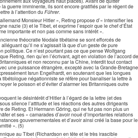
ionnement aux voyageurs haut placés). Avant de quitter
la guerre imminente, ils sont encore gratifiés par le régent de
ttre à l’attention du
Führer
.
 allemand Monsieur Hitler », Reting propose d’« intensifier les
ne nazie (3) et le Tibet, et exprime l’espoir que le chef d’État
mme importante et non pas comme sans intérêt ».
ncienne théocratie féodale tibétaine se sont efforcés de
, alléguant qu’il ne s’agissait là que d’un geste de pure
ion politique. Ce n’est pourtant pas ce que pense Wolfgang
ue Reting, rien qu’en l’écrivant, agit en violation de l’accord d
ritanniques et non reconnu par la Chine, interdit tout contact
 avec une puissance étrangère, excepté avec la Grande-Bretagne
xpressément Isrun Engelhardt, en soutenant que les longues
 tibétologue négationniste se réfère pour banaliser la lettre à
e noyer le poisson et d’éviter d’alarmer les Britanniques outre
quent le désintérêt d’Hitler à l’égard de la lettre (et des
us silence l’attitude et les réactions des autres dirigeants
tre de Reting. Et Hermann Göring, qui ne fut pas non plus un
chäfer et ses « camarades d’avoir noué d’importantes relations
 instances gouvernementales et d’avoir ainsi créé la base pour le
mitié ». (5)
nnique au Tibet (Richardson en tête et le très irascible