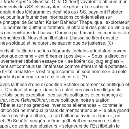
du
Trade Agent
à Gyantse, C. V. Clifford) voyaient d’ailleurs d’un
issements des SS et essayaient de gêner et de saboter
 retenaient des télégrammes destinés aux SS, payaient Rabden
r, pour leur fournir des informations confidentielles sur
rète principal de Schäfer, Kaiser Bahadur Thapa, que l’explorateur
 permis de quitter le territoire, et offraient des pots-de-vin au
es des environs de Lhassa. Comme par hasard, les membres de
 cérémonies du Nouvel an tibétain à Lhassa se firent ensuite
nes-soldats) et ne purent se sauver que de justesse. (6)
rivait l’attitude que les dirigeants tibétains adoptaient envers
horique comme « extrêmement positive ». « Sous la direction
gouvernement tibétain essaye de « se libérer du joug anglais »,
lument anticommuniste l’intéresse comme étant un allié potentiel. 
 l’État lamaïste « s’est rangé comme un seul homme » du côté
ardant pour eux « une amitié sincère ». (7)
avec la thèse d’une expédition Schäfer purement scientifique et
 ». D’autant plus que, dans les entretiens avec les dirigeants
ue fois, sans exception, des sujets politiques et commença à
hrer
, notre
Reichsführer
, notre politique, notre situation
u Tibet et sur nos grandes inventions allemandes », comme le
pédition SS ne manqua jamais de mentionner que « le plus grand
ssie soviétique athée, « d’où l’alliance avec le Japon », un
t. (8) Schäfer suggéra même qu’il était en mesure de faire
 Japon, de sorte que plusieurs « seigneurs de l’Est tibétain le