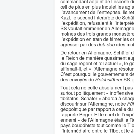
commandant adjoint de l’escorte 
œil de plus en plus inquiet les ag
l’avancement de l’entreprise. Ils
Kazi, le second interprète de Schäfe
l’expédition, refusaient à l’interp
SS voulait emmener en Allemagne, le
moines des trois grands monastèr
l’expédition en train de filmer les
agresser par des
dob-dob
(des moi
De retour en Allemagne, Schäfer déc
le Reich de manière quasiment eup
du sage régent et roi actuel », le 
affirmait-il, et « l’Allemagne réso
C’est pourquoi le gouvernement de
des envoyés du
Reichsführer
SS, g
Tout cela ne colle absolument pas 
surtout politiquement « inoffensive
tibétains, Schäfer « aborda à chaq
discourir sur l’Allemagne, notre
Fü
géopolitique par rapport à celle d
rapporte Beger. Et le chef de l’ex
ennemi » de l’Allemagne était la Ru
pays bouddhiste tout comme le Tibe
l’intermédiaire entre le Tibet et le