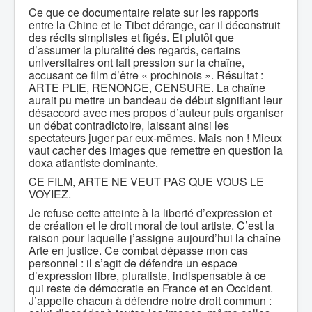
Ce que ce documentaire relate sur les rapports
entre la Chine et le Tibet dérange, car il déconstruit
des récits simplistes et figés. Et plutôt que
d’assumer la pluralité des regards, certains
universitaires ont fait pression sur la chaîne,
accusant ce film d’être « prochinois ». Résultat :
ARTE PLIE, RENONCE, CENSURE. La chaîne
aurait pu mettre un bandeau de début signifiant leur
désaccord avec mes propos d’auteur puis organiser
un débat contradictoire, laissant ainsi les
spectateurs juger par eux-mêmes. Mais non ! Mieux
vaut cacher des images que remettre en question la
doxa atlantiste dominante.
CE FILM, ARTE NE VEUT PAS QUE VOUS LE
VOYIEZ.
Je refuse cette atteinte à la liberté d’expression et
de création et le droit moral de tout artiste. C’est la
raison pour laquelle j’assigne aujourd’hui la chaîne
Arte en justice. Ce combat dépasse mon cas
personnel : il s’agit de défendre un espace
d’expression libre, pluraliste, indispensable à ce
qui reste de démocratie en France et en Occident.
J’appelle chacun à défendre notre droit commun :