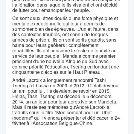
l’aliénation dans laquelle ils vivaient et ont décidé
de lutter pour émanciper leur peuple.
Ce sont deux êtres doués d'une force physique et
mentale exceptionnelle qui leur a permis de
surmonter bien des épreuves. L'un et l'autre, dans
des contextes troublés, ont connu de longues
années de prison. Ils en sont sortis grandis, sans
haine pour leurs geôliers : complètement
réhabilités, ils ont consacré le reste de leur vie au
service de leur peuple : Mandala comme premier
président d'une nouvelle Afrique du Sud avec
comme priorité l'éducation, Tsering en fondant une
cinquantaine d'écoles sur le Haut Plateau.
André Lacroix a longuement rencontré Tashi
Tsering à Lhassa en 2009 et 2012. C'était devenu
un ami pour lui. Ils devaient se revoir en 2015.
Hélas, Tashi Tsering est décédé le 5 décembre
2014, un an jour pour jour après Nelson Mandela.
Mais il reste ses mémoires qu'André Lacroix a
traduits sous le titre "Mon combat pour un Tibet
moderne" qu'il viendra présenter et dédicacer le 24
février à l'Association Belgique-Chine.