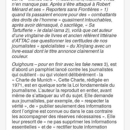
n’en manque pas. Après s’être attaqué à Robert
Ménard et ses « Reporters sans Frontières » 1)
quand ils passaient encore pour des « combattants
des droits de l’homme » quasiment intouchables,
après avoir démasqué, ô sacrilège, « Sa
Tartufferie » le dalaï-lama 2), voilà que cet auteur
d’une vingtaine de livres et ancien référent littéraire
d’ATTAC ose questionner les certitudes de nos
journalistes « spécialistes » du Xinjiang avec un
livre-essai dont le titre annonce clairement la
couleur.
Ouighours – pour en finir avec les fake news
3)
,
est
d’abord un pamphlet lancé contre les journalistes
qui oublient - ou qui violent délibérément - la
« Charte de Munich ». Cette Charte, rédigée en
1971, est en quelque sorte la Loi fondamentale du
journalisme. L’auteur la reproduit en entier, avant
même de s’attaquer au vif du sujet. Elle demande
aux journalistes, par exemple, de « respecter la
vérité », de « publier seulement des informations
dont l’origine est connue ou dans le cas contraire
les accompagner des réserves nécessaires ». Elle
leur prescrit de « ne pas supprimer les informations
essentielles » et de « rectifier toute information