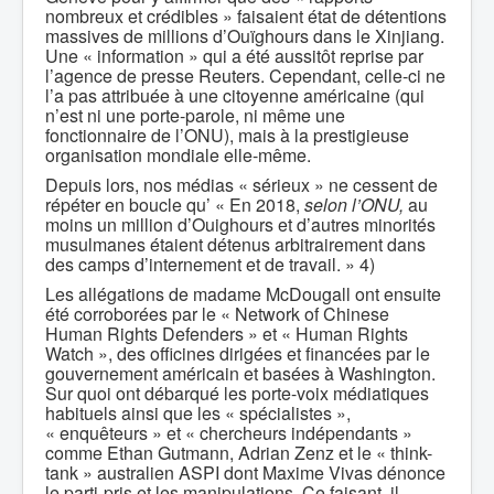
nombreux et crédibles » faisaient état de détentions
massives de millions d’Ouïghours dans le Xinjiang.
Une « information » qui a été aussitôt reprise par
l’agence de presse Reuters. Cependant, celle-ci ne
l’a pas attribuée à une citoyenne américaine (qui
n’est ni une porte-parole, ni même une
fonctionnaire de l’ONU), mais à la prestigieuse
organisation mondiale elle-même.
Depuis lors, nos médias « sérieux » ne cessent de
répéter en boucle qu’ « En 2018,
selon l’ONU,
au
moins un million d’Ouighours et d’autres minorités
musulmanes étaient détenus arbitrairement dans
des camps d’internement et de travail. » 4)
Les allégations de madame McDougall ont ensuite
été corroborées par le « Network of Chinese
Human Rights Defenders » et « Human Rights
Watch », des officines dirigées et financées par le
gouvernement américain et basées à Washington.
Sur quoi ont débarqué les porte-voix médiatiques
habituels ainsi que les « spécialistes »,
« enquêteurs » et « chercheurs indépendants »
comme Ethan Gutmann, Adrian Zenz et le « think-
tank » australien ASPI dont Maxime Vivas dénonce
le parti-pris et les manipulations. Ce faisant, il