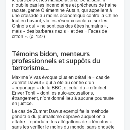
n’oublie pas les incendiaires et prêcheurs de haine
raciste, genre Clémentine Autain, qui appellent à
une croisade au moins économique contre la Chine
tout en bavant, via les réseaux sociaux, sur les
Chinois qui « ne sont pas des êtres humains »,
mais « des barbares nazis » et des « Faces de
citron ». (p. 127)
Témoins bidon, menteurs
professionnels et suppôts du
terrorisme…
Maxime Vivas évoque plus en détail le « cas de
Zumret Dawut » qui a été au centre d’un
« reportage » de la BBC, et celui du « criminel
Enver Tohti » dont les auto-accusations,
étrangement, n’ont donné lieu à aucune poursuite
en justice.
Le cas de Zumret Dawut exemplifie la méthode
générale du journalisme dépravé auquel on a
affaire : reproduire les allégations de « témoins »
sans les vérifier le moins du monde, sans enquête