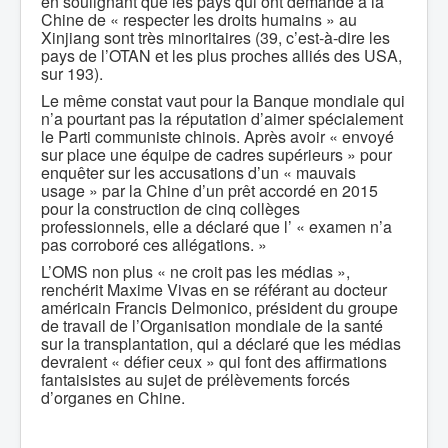
en soulignant que les pays qui ont demandé à la
Chine de « respecter les droits humains » au
Xinjiang sont très minoritaires (39, c’est-à-dire les
pays de l’OTAN et les plus proches alliés des USA,
sur 193).
Le même constat vaut pour la Banque mondiale qui
n’a pourtant pas la réputation d’aimer spécialement
le Parti communiste chinois. Après avoir « envoyé
sur place une équipe de cadres supérieurs » pour
enquêter sur les accusations d’un « mauvais
usage » par la Chine d’un prêt accordé en 2015
pour la construction de cinq collèges
professionnels, elle a déclaré que l’ « examen n’a
pas corroboré ces allégations. »
L’OMS non plus « ne croit pas les médias »,
renchérit Maxime Vivas en se référant au docteur
américain Francis Delmonico, président du groupe
de travail de l’Organisation mondiale de la santé
sur la transplantation, qui a déclaré que les médias
devraient « défier ceux » qui font des affirmations
fantaisistes au sujet de prélèvements forcés
d’organes en Chine.