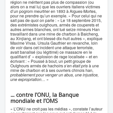
région ne méritent pas plus de compassion (ou
alors on a mal lu) que les ouvriers italiens victimes
d’un pogrom meurtrier en 1893 à Aigues-Mortes,
pour ne prendre qu’un exemple. » Pour celui qui ne
sait pas de quoi on parle : « Le 18 septembre 2015,
des extrémistes ouighours, armés de couperets et
autres armes blanches, ont tué seize mineurs Han
travaillant dans une mine de charbon à Baicheng,
au Xinjiang, et ont blessé dix-huit autres », explique
Maxime Vivas. Ursula Gauthier en revanche, loin
de voir dans cet incident une attaque terroriste,
avait banalisé (ou légitimé) ce massacre en le
qualifiant d’ « explosion de rage localisée » et en
écrivant : « Poussé à bout, un petit groupe de
Ouïghours armés de hachoirs
s’en était pris
à une
mine de charbon et à ses ouvriers chinois han,
probablement pour venger un abus, une injustice,
une expropriation…
»
…
contre l’ONU, la Banque
mondiale et l’OMS
« L’ONU ne croit pas les médias », constate l’auteur