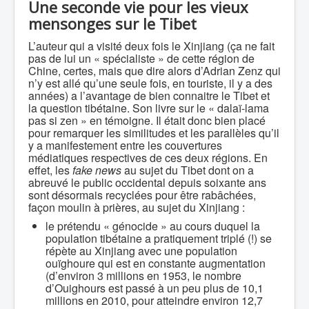
Une seconde vie pour les vieux
mensonges sur le Tibet
L’auteur qui a visité deux fois le Xinjiang (ça ne fait
pas de lui un « spécialiste » de cette région de
Chine, certes, mais que dire alors d’Adrian Zenz qui
n’y est allé qu’une seule fois, en touriste, il y a des
années) a l’avantage de bien connaitre le Tibet et
la question tibétaine. Son livre sur le « dalaï-lama
pas si zen » en témoigne. Il était donc bien placé
pour remarquer les similitudes et les parallèles qu’il
y a manifestement entre les couvertures
médiatiques respectives de ces deux régions. En
effet, les
fake news
au sujet du Tibet dont on a
abreuvé le public occidental depuis soixante ans
sont désormais recyclées pour être rabâchées,
façon moulin à prières, au sujet du Xinjiang :
le prétendu « génocide » au cours duquel la
population tibétaine a pratiquement triplé (!) se
répète au Xinjiang avec une population
ouïghoure qui est en constante augmentation
(d’environ 3 millions en 1953, le nombre
d’Ouighours est passé à un peu plus de 10,1
millions en 2010, pour atteindre environ 12,7