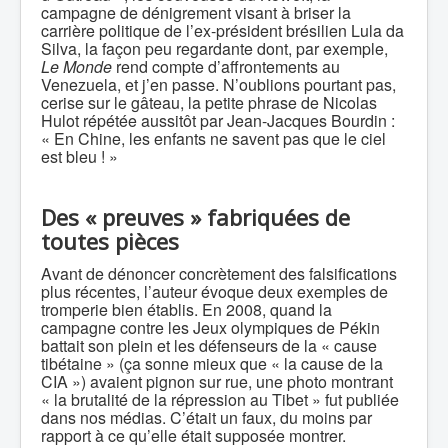
campagne de dénigrement visant à briser la
carrière politique de l’ex-président brésilien Lula da
Silva, la façon peu regardante dont, par exemple,
Le Monde
rend compte d’affrontements au
Venezuela, et j’en passe. N’oublions pourtant pas,
cerise sur le gâteau, la petite phrase de Nicolas
Hulot répétée aussitôt par Jean-Jacques Bourdin :
« En Chine, les enfants ne savent pas que le ciel
est bleu ! »
Des « preuves » fabriquées de
toutes pièces
Avant de dénoncer concrètement des falsifications
plus récentes, l’auteur évoque deux exemples de
tromperie bien établis. En 2008, quand la
campagne contre les Jeux olympiques de Pékin
battait son plein et les défenseurs de la « cause
tibétaine » (ça sonne mieux que « la cause de la
CIA ») avaient pignon sur rue, une photo montrant
« la brutalité de la répression au Tibet » fut publiée
dans nos médias. C’était un faux, du moins par
rapport à ce qu’elle était supposée montrer.