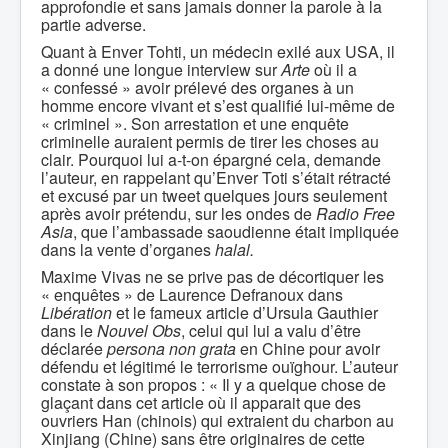
approfondie et sans jamais donner la parole à la
partie adverse.
Quant à Enver Tohti, un médecin exilé aux USA, il
a donné une longue interview sur
Arte
où il a
« confessé » avoir prélevé des organes à un
homme encore vivant et s’est qualifié lui-même de
« criminel ». Son arrestation et une enquête
criminelle auraient permis de tirer les choses au
clair. Pourquoi lui a-t-on épargné cela, demande
l’auteur, en rappelant qu’Enver Toti s’était rétracté
et excusé par un tweet quelques jours seulement
après avoir prétendu, sur les ondes de
Radio Free
Asia
, que l’ambassade saoudienne était impliquée
dans la vente d’organes
halal.
Maxime Vivas ne se prive pas de décortiquer les
« enquêtes » de Laurence Defranoux dans
Libération
et le fameux article d’Ursula Gauthier
dans le
Nouvel Obs
, celui qui lui a valu d’être
déclarée
persona non grata
en Chine pour avoir
défendu et légitimé le terrorisme ouïghour. L’auteur
constate à son propos : « Il y a quelque chose de
glaçant dans cet article où il apparait que des
ouvriers Han (chinois) qui extraient du charbon au
Xinjiang (Chine) sans être originaires de cette