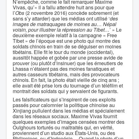
N’empêche, comme le fait remarquer Maxime
Vivas, qu’« il a fallu attendre huit ans pour que
l’
Obs
(2 novembre 2016) concède sobrement (et
sans s’y attarder) que les médias ont utilisé ‘
des
images de matraquages de moines au… Népal
voisin, pour illustrer la répression au Tibet…
’ » Le
deuxième exemple relatif à la campagne « Free
Tibet » de l’époque est une photo qui montre des
soldats chinois en train de se déguiser en moines
tibétains. Elle fit le tour du monde (occidental),
aussitôt happée et gobée par une presse avide de
prouver (ou plutôt d’insinuer) que les émeutiers de
Lhassa n’étaient pas des moines fanatiques et
autres casseurs tibétains, mais des provocateurs
chinois. En fait, la photo était vieille de cinq ans ;
elle avait été prise lors du tournage d’un téléfilm et
montrait des soldats qui y servaient de figurants.
Les falsificateurs qui s’inspirent de ces exploits
passés pour calomnier la politique chinoise au
Xinjiang pullulent dans les médias et spécialement
dans les réseaux sociaux. Maxime Vivas fournit
quelques exemples d’images censées montrer des
Ouïghours torturés ou maltraités qui, en vérité,
proviennent d’un studio aux États-Unis, ou des
Philippines, ou d’Indonésie… Quand la photo d’un