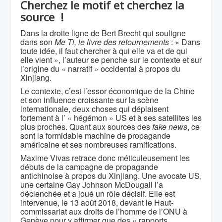
Cherchez le motif et cherchez la
source !
Dans la droite ligne de Bert Brecht qui souligne
dans son
Me Ti, le livre des retournements
: « Dans
toute idée, il faut chercher à qui elle va et de qui
elle vient », l’auteur se penche sur le contexte et sur
l’origine du « narratif » occidental à propos du
Xinjiang.
Le contexte, c’est l’essor économique de la Chine
et son influence croissante sur la scène
internationale, deux choses qui déplaisent
fortement à l’ « hégémon » US et à ses satellites les
plus proches. Quant aux sources des
fake news
, ce
sont la formidable machine de propagande
américaine et ses nombreuses ramifications.
Maxime Vivas retrace donc méticuleusement les
débuts de la campagne de propagande
antichinoise à propos du Xinjiang. Une avocate US,
une certaine Gay Johnson McDougall l’a
déclenchée et a joué un rôle décisif. Elle est
intervenue, le 13 août 2018, devant le Haut-
commissariat aux droits de l’homme de l’ONU à
Genève pour y affirmer que des « rapports