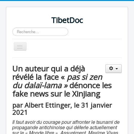
TibetDoc
Rechercher
Basculer
la
navigation
Un auteur qui a déjà
révélé la face «
pas si zen
du dalaï-lama »
dénonce les
≡
fake news sur le Xinjiang
par Albert Ettinger, le 31 janvier
2021
Il faut avoir du courage pour affronter le tsunami de
propagande antichinoise qui déferle actuellement
sur le « Monde libre ». Assurément, Maxime Vivas