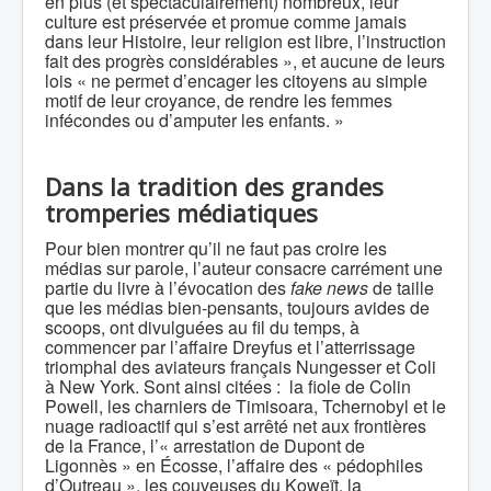
en plus (et spectaculairement) nombreux, leur
culture est préservée et promue comme jamais
dans leur Histoire, leur religion est libre, l’instruction
fait des progrès considérables », et aucune de leurs
lois « ne permet d’encager les citoyens au simple
motif de leur croyance, de rendre les femmes
infécondes ou d’amputer les enfants. »
Dans la tradition des grandes
tromperies médiatiques
Pour bien montrer qu’il ne faut pas croire les
médias sur parole, l’auteur consacre carrément une
partie du livre à l’évocation des
fake news
de taille
que les médias bien-pensants, toujours avides de
scoops, ont divulguées au fil du temps, à
commencer par l’affaire Dreyfus et l’atterrissage
triomphal des aviateurs français Nungesser et Coli
à New York. Sont ainsi citées : la fiole de Colin
Powell, les charniers de Timisoara, Tchernobyl et le
nuage radioactif qui s’est arrêté net aux frontières
de la France, l’« arrestation de Dupont de
Ligonnès » en Écosse, l’affaire des « pédophiles
d’Outreau », les couveuses du Koweït, la