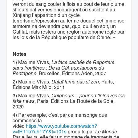
verront du sang couler à flots au bout de leur plume
si leurs balivernes encouragent ou suscitent au
Xinjiang l’apparition d’un cycle
terrorisme/répression au terme duquel cet immense
territoire ne deviendra pas, quoi qu’il en soit, un
Califat, mais restera une région autonome régie par
les lois de la République populaire de Chine. »
Notes
1) Maxime Vivas,
La face cachée de Reporters
sans frontières : De la CIA aux faucons du
Pentagone
, Bruxelles, Éditions Aden, 2007
2) Maxime Vivas,
Dalaï-lama pas si zen,
Paris,
Éditions Max Milo, 2011
3) Maxime Vivas,
Ouighours – pour en finir avec les
fake news
, Paris, Éditions La Route de la Soie,
2020
4) Par exemple, c’est par ce mensonge que
commence la
vidéo
https://www.youtube.com/watch?
v=tR11b7uh17Y&t=101s
produite par
Le Monde
.
Par ailleurs, elle fait un montage de fragments de