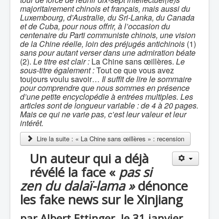
majoritairement chinois et français, mais aussi du
Luxembourg, d’Australie, du Sri-Lanka, du Canada
et de Cuba, pour nous offrir, à l’occasion du
centenaire du Parti communiste chinois, une vision
de la Chine réelle, loin des préjugés antichinois
(1)
sans pour autant verser dans une admiration béate
(2).
Le titre est clair :
La Chine sans œillères.
Le
sous-titre également :
Tout ce que vous avez
toujours voulu savoir…
Il suffit de lire le sommaire
pour comprendre que nous sommes en présence
d’une petite encyclopédie à entrées multiples. Les
articles sont de longueur variable : de 4 à 20 pages.
Mais ce qui ne varie pas, c’est leur valeur et leur
intérêt.
Lire la suite : « La Chine sans œillères » : recension
Un auteur qui a déjà
révélé la face «
pas si
zen du dalaï-lama »
dénonce
les fake news sur le Xinjiang
par Albert Ettinger, le 31 janvier