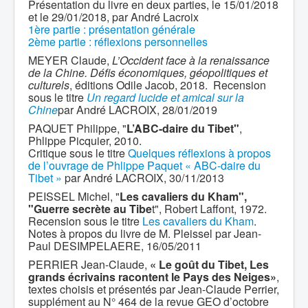
Présentation du livre en deux parties, le 15/01/2018
et le 29/01/2018, par André Lacroix
1ère partie : présentation générale
2ème partie : réflexions personnelles
MEYER Claude,
L’Occident face à la renaissance
de la Chine. Défis économiques, géopolitiques et
culturels
, éditions Odile Jacob, 2018. Recension
sous le titre
Un regard lucide et amical sur la
Chine
par André LACROIX, 28/01/2019
PAQUET Philippe, "
L’ABC-daire du Tibet"
,
Phlippe Picquier, 2010.
Critique sous le titre
Quelques réflexions à propos
de l’ouvrage de Phlippe Paquet « ABC-daire du
Tibet »
par André LACROIX, 30/11/2013
PEISSEL Michel, "
Les cavaliers du Kham",
"Guerre secrète au Tibe
t", Robert Laffont, 1972.
Recension sous le titre
Les cavaliers du Kham
.
Notes à propos du livre de M. Pleissel par Jean-
Paul DESIMPELAERE, 16/05/2011
PERRIER Jean-Claude,
« Le goût du Tibet, Les
grands écrivains racontent le Pays des Neiges»
,
textes choisis et présentés par Jean-Claude Perrier,
supplément au N° 464 de la revue GEO d’octobre