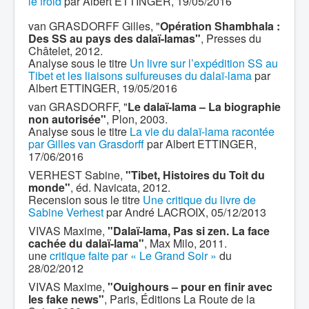
le froid
par Albert ETTINGER, 19/05/2016
van GRASDORFF Gilles, "
Opération Shambhala :
Des SS au pays des dalaï-lamas"
, Presses du
Châtelet, 2012.
Analyse sous le titre
Un livre sur l’expédition SS au
Tibet et les liaisons sulfureuses du dalaï-lama
par
Albert ETTINGER, 19/05/2016
van GRASDORFF, "
Le dalaï-lama – La biographie
non autorisée"
, Plon, 2003.
Analyse sous le titre
La vie du dalaï-lama racontée
par Gilles van Grasdorff
par Albert ETTINGER,
17/06/2016
VERHEST Sabine,
"Tibet, Histoires du Toit du
monde"
, éd. Navicata, 2012.
Recension sous le titre
Une critique du livre de
Sabine Verhest
par André LACROIX, 05/12/2013
VIVAS Maxime,
"Dalaï-lama, Pas si zen. La face
cachée du dalaï-lama"
, Max Milo, 2011.
une
critique faite par « Le Grand Soir »
du
28/02/2012
VIVAS Maxime,
"Ouighours – pour en finir avec
les fake news"
, Paris, Éditions La Route de la