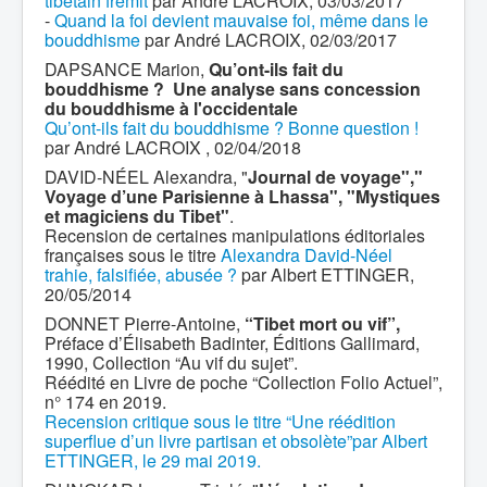
tibétain frémit
par André LACROIX, 03/03/2017
-
Quand la foi devient mauvaise foi, même dans le
bouddhisme
par André LACROIX, 02/03/2017
DAPSANCE Marion,
Qu’ont-ils fait du
bouddhisme ? Une analyse sans concession
du bouddhisme à l'occidentale
Qu’ont-ils fait du bouddhisme ? Bonne question !
par André LACROIX , 02/04/2018
DAVID-NÉEL Alexandra, "
Journal de voyage","
Voyage d’une Parisienne à Lhassa", "Mystiques
et magiciens du Tibet"
.
Recension de certaines manipulations éditoriales
françaises sous le titre
Alexandra David-Néel
trahie, falsifiée, abusée ?
par Albert ETTINGER,
20/05/2014
DONNET Pierre-Antoine,
“Tibet mort ou vif”,
Préface d’Élisabeth Badinter, Éditions Gallimard,
1990, Collection “Au vif du sujet”.
Réédité en Livre de poche “Collection Folio Actuel”,
n° 174 en 2019.
Recension critique sous le titre “Une réédition
superflue d’un livre partisan et obsolète”par Albert
ETTINGER, le 29 mai 2019.