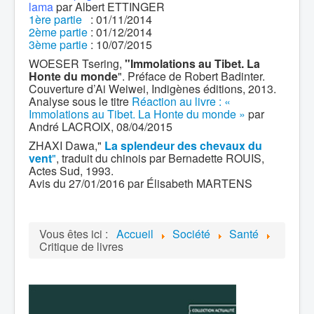
lama
par Albert ETTINGER
1ère partie
: 01/11/2014
2ème partie
: 01/12/2014
3ème partie
: 10/07/2015
WOESER Tsering,
"Immolations au Tibet. La
Honte du monde
". Préface de Robert Badinter.
Couverture d’Ai Weiwei, Indigènes éditions, 2013.
Analyse sous le titre
Réaction au livre : «
Immolations au Tibet. La Honte du monde »
par
André LACROIX, 08/04/2015
ZHAXI Dawa,"
La splendeur des chevaux du
vent
"
, traduit du chinois par Bernadette ROUIS,
Actes Sud, 1993.
Avis du 27/01/2016 par Élisabeth MARTENS
Vous êtes ici :
Accueil
Société
Santé
Critique de livres