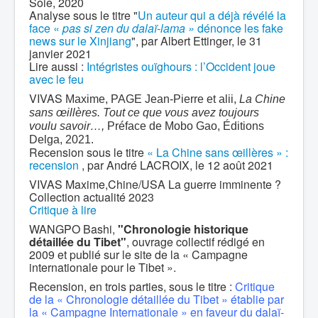
Soie, 2020
Analyse sous le titre "
Un auteur qui a déjà révélé la
face «
pas si zen du dalaï-lama »
dénonce les fake
news sur le Xinjiang
", par Albert Ettinger, le 31
janvier 2021
Lire aussi :
Intégristes ouïghours : l’Occident joue
avec le feu
VIVAS
Maxime, PAGE Jean-Pierre et alii,
La Chine
sans œillères. Tout ce que vous avez toujours
voulu savoir…,
Préface de Mobo Gao, Éditions
Delga, 2021.
Recension sous le titre
« La Chine sans œillères » :
recension
, par André LACROIX, le 12 août 2021
VIVAS Maxime,Chine/USA La guerre imminente ?
Collection actualité 2023
Critique à lire
WANGPO Bashi,
"Chronologie historique
détaillée du Tibet"
, ouvrage collectif rédigé en
2009 et publié sur le site de la « Campagne
internationale pour le Tibet ».
Recension, en trois parties, sous le titre :
Critique
de la « Chronologie détaillée du Tibet » établie par
la « Campagne Internationale » en faveur du dalaï-