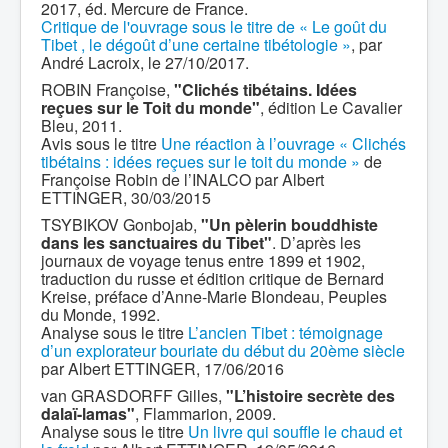
2017, éd. Mercure de France.
Critique de l'ouvrage sous le titre de « Le goût du
Tibet , le dégoût d’une certaine tibétologie »
, par
André Lacroix, le 27/10/2017.
ROBIN Françoise,
"Clichés tibétains. Idées
reçues sur le Toit du monde"
, édition Le Cavalier
Bleu, 2011.
Avis sous le titre
Une réaction à l’ouvrage « Clichés
tibétains : idées reçues sur le toit du monde »
de
Françoise Robin de l’INALCO par Albert
ETTINGER, 30/03/2015
TSYBIKOV Gonbojab,
"Un pèlerin bouddhiste
dans les sanctuaires du Tibet"
. D’après les
journaux de voyage tenus entre 1899 et 1902,
traduction du russe et édition critique de Bernard
Kreise, préface d’Anne-Marie Blondeau, Peuples
du Monde, 1992.
Analyse sous le titre
L’ancien Tibet : témoignage
d’un explorateur bouriate du début du 20ème siècle
par Albert ETTINGER, 17/06/2016
van GRASDORFF Gilles,
"L’histoire secrète des
dalaï-lamas"
, Flammarion, 2009.
Analyse sous le titre
Un livre qui souffle le chaud et