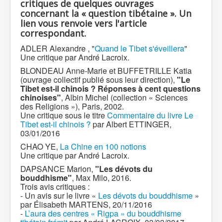
critiques de quelques ouvrages
concernant la « question tibétaine ». Un
lien vous renvoie vers l'article
correspondant.
ADLER Alexandre , "
Quand le Tibet s'éveillera
"
Une critique par André Lacroix.
BLONDEAU Anne-Marie et BUFFETRILLE Katia
(ouvrage collectif publié sous leur direction),
"Le
Tibet est-il chinois ? Réponses à cent questions
chinoises"
, Albin Michel (collection « Sciences
des Religions »), Paris, 2002.
Une critique sous le titre
Commentaire du livre Le
Tibet est-il chinois ?
par Albert ETTINGER,
03/01/2016
CHAO YE,
La Chine en 100 notions
Une critique par André Lacroix.
DAPSANCE Marion,
"Les dévots du
bouddhisme"
, Max Milo, 2016.
Trois avis critiques :
- Un avis sur le livre «
Les dévots du bouddhisme
»
par Élisabeth MARTENS, 20/11/2016
-
L’aura des centres « Rigpa » du bouddhisme