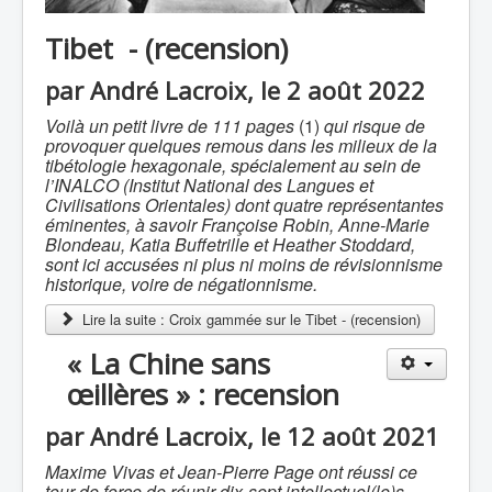
Tibet - (recension)
par André Lacroix, le 2 août 2022
Voilà un petit livre de 111 pages
(1)
qui risque de
provoquer quelques remous dans les milieux de la
tibétologie hexagonale, spécialement au sein de
l’INALCO (Institut National des Langues et
Civilisations Orientales) dont quatre représentantes
éminentes, à savoir Françoise Robin, Anne-Marie
Blondeau, Katia Buffetrille et Heather Stoddard,
sont ici accusées ni plus ni moins de révisionnisme
historique, voire de négationnisme.
Lire la suite : Croix gammée sur le Tibet - (recension)
« La Chine sans
œillères » : recension
par André Lacroix, le 12 août 2021
Maxime Vivas et Jean-Pierre Page ont réussi ce
tour de force de réunir dix-sept intellectuel(le)s