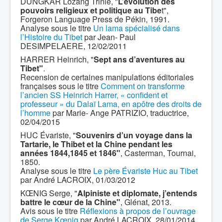
DUNGKAR Lozang Trinlé, "
L’évolution des
pouvoirs religieux et politique au Tibe
t",
Forgeron Language Press de Pékin, 1991.
Analyse sous le titre
Un lama spécialisé dans
l’Histoire du Tibet
par Jean- Paul
DESIMPELAERE, 12/02/2011
HARRER Heinrich, "
Sept ans d’aventures au
Tibet"
.
Recension de certaines manipulations éditoriales
françaises sous le titre
Comment on transforme
l’ancien SS Heinrich Harrer, « confident et
professeur » du Dalaï Lama, en apôtre des droits de
l’homme
par Marie- Ange PATRIZIO, traductrice,
02/04/2015
HUC Évariste, "
Souvenirs d’un voyage dans la
Tartarie, le Thibet et la Chine pendant les
années 1844,1845 et 1846"
, Casterman, Tournai,
1850.
Analyse sous le titre
Le père Évariste Huc au Tibet
par André LACROIX, 01/03/2012
KŒNIG Serge, "
Alpiniste et diplomate, j’entends
battre le cœur de la Chine"
, Glénat, 2013.
Avis sous le titre
Réflexions à propos de l’ouvrage
de Serge Kœnig
par André LACROIX, 28/01/2014