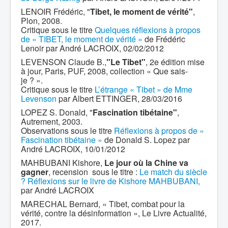
LENOIR Frédéric, "
Tibet, le moment de vérité"
,
Plon, 2008.
Critique sous le titre
Quelques réflexions à propos
de « TIBET, le moment de vérité »
de Frédéric
Lenoir par André LACROIX, 02/02/2012
LEVENSON Claude B.,
"Le Tibet"
, 2e édition mise
à jour, Paris, PUF, 2008, collection « Que sais-
je ? ».
Critique sous le titre
L’étrange « Tibet » de Mme
Levenson
par Albert ETTINGER, 28/03/2016
LOPEZ S. Donald, "
Fascination tibétaine"
,
Autrement, 2003.
Observations sous le titre
Réflexions à propos de «
Fascination tibétaine »
de Donald S. Lopez par
André LACROIX, 10/01/2012
MAHBUBANI Kishore,
Le jour où la Chine va
gagner
, recension sous le titre :
Le match du siècle
? Réflexions sur le livre de Kishore MAHBUBANI,
par André LACROIX
MARECHAL Bernard, « Tibet, combat pour la
vérité, contre la désinformation », Le Livre Actualité,
2017.