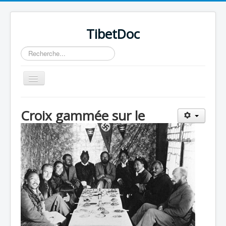
TibetDoc
Rechercher
Basculer
la
navigation
Croix gammée sur le
≡