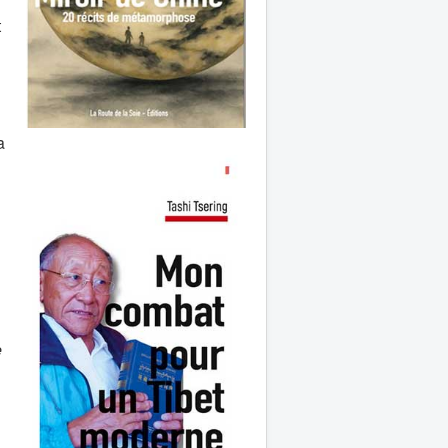
t
a
e