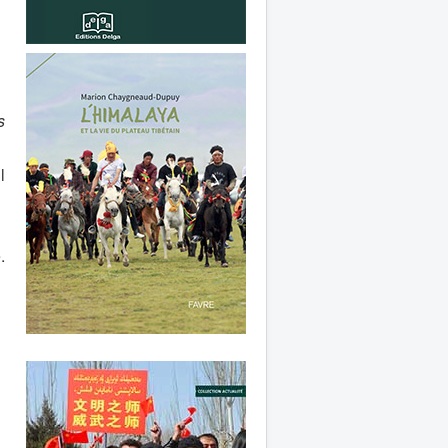
s
l
.