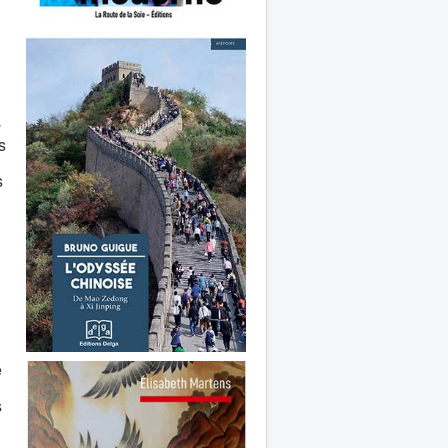
s
s
s
e
s