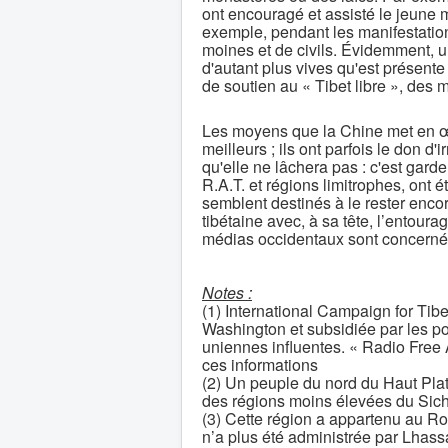
ont encouragé et assisté le jeune 
exemple, pendant les manifestatio
moines et de civils. Évidemment, un
d'autant plus vives qu'est présente
de soutien au « Tibet libre », des
Les moyens que la Chine met en œuv
meilleurs ; ils ont parfois le don d'
qu'elle ne lâchera pas : c'est garder 
R.A.T. et régions limitrophes, ont é
semblent destinés à le rester enc
tibétaine avec, à sa tête, l’entour
médias occidentaux sont concernés
Notes :
(1) International Campaign for Ti
Washington et subsidiée par les po
uniennes influentes. « Radio Free
ces informations
(2) Un peuple du nord du Haut Plat
des régions moins élevées du Sic
(3) Cette région a appartenu au Ro
n’a plus été administrée par Lhass