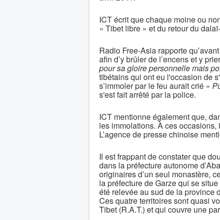
ICT écrit que chaque moine ou non
« Tibet libre » et du retour du dala
Radio Free-Asia rapporte qu’avant d
afin d’y brûler de l’encens et y prie
pour sa gloire personnelle mais pou
tibétains qui ont eu l'occasion de 
s’immoler par le feu aurait crié «
Pu
s'est fait arrêté par la police.
ICT mentionne également que, dan
les immolations. À ces occasions, i
L’agence de presse chinoise ment
Il est frappant de constater que d
dans la préfecture autonome d’Aba
originaires d’un seul monastère, ce
la préfecture de Garze qui se situ
été relevée au sud de la province 
Ces quatre territoires sont quasi vo
Tibet (R.A.T.) et qui couvre une par