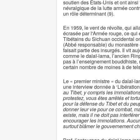
soutien des États-Unis et ont ainsi
névralgique de la lutte armée contr
un rôle déterminant (9).
En 1959, le vent de révolte, qui al
écrasée par l'Armée rouge, ce qui 
Tibétains du Sichuan occidental ont
(Abbé responsable) du monastère de
faisait partie des insurgés. Il vit
comme le dalaï-lama, l’ancien Rinp
pas à l’enseignement bouddhiste, 
certain nombre de moines à de tels
Le « premier ministre » du dalaï-
une interview donnée à ‘Libération
au Tibet, y compris les immolations
protestez, vous êtes arrêtés et tor
pour la défense du Tibet et du peup
donner leur vie pour ce combat, mai
existe, mais il ne doit pas interfé
encourager les immolations. Aucun ê
surtout blâmer le gouvernement chin