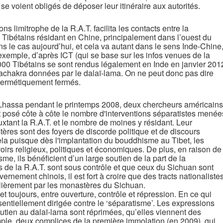
 se voient obligés de déposer leur itinéraire aux autorités.
s limitrophe de la R.A.T. facilita les contacts entre la
 Tibétains résidant en Chine, principalement dans l’ouest du
s le cas aujourd’hui, et cela va autant dans le sens Inde-Chine
xemple, d’après ICT (qui se base sur les infos venues de la
000 Tibétains se sont rendus légalement en Inde en janvier 201
alachakra données par le dalaï-lama. On ne peut donc pas dire
t hermétiquement fermés.
à Lhassa pendant le printemps 2008, deux chercheurs américains
 posé côte à côte le nombre d'interventions séparatistes menée
ouxtant la R.A.T. et le nombre de moines y résidant. Leur
tères sont des foyers de discorde politique et de discours
cela puisque dès l'implantation du bouddhisme au Tibet, les
irs religieux, politiques et économiques. De plus, en raison de
me, ils bénéficient d’un large soutien de la part de la
de la R.A.T. sont sous contrôle et que ceux du Sichuan sont
rnement chinois, il est fort à croire que des tracts nationaliste
ulièrement par les monastères du Sichuan.
et toujours, entre ouverture, contrôle et répression. En ce qui
sentiellement dirigée contre le ‘séparatisme’. Les expressions
outien au dalaï-lama sont réprimées, qu’elles viennent des
ple, deux complices de la première immolation (en 2009), qui