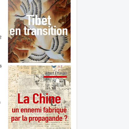
,
2
s
s