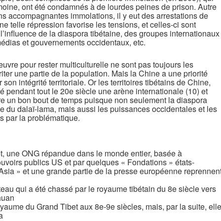
moine, ont été condamnés à de lourdes peines de prison. Autre
ns accompagnantes immolations, il y eut des arrestations de
e telle répression favorise les tensions, et celles-ci sont
 l’influence de la diaspora tibétaine, des groupes internationaux
 médias et gouvernements occidentaux, etc.
re pour rester multiculturelle ne sont pas toujours les
irriter une partie de la population. Mais la Chine a une priorité
son intégrité territoriale. Or les territoires tibétains de Chine,
té pendant tout le 20e siècle une arène internationale (10) et
ore un bon bout de temps puisque non seulement la diaspora
age du dalaï-lama, mais aussi les puissances occidentales et les
 par la problématique.
bet, une ONG répandue dans le monde entier, basée à
uvoirs publics US et par quelques « Fondations » états-
 Asia » et une grande partie de la presse européenne reprennen
eau qui a été chassé par le royaume tibétain du 8e siècle vers
huan
yaume du Grand Tibet aux 8e-9e siècles, mais, par la suite, ell
a