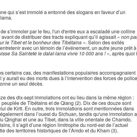
ne qui s’est immolé a entonné des slogans en faveur d’un
ï-lama.
e s’immoler par le feu, l'un d'entre eux a escaladé une colline
r avant de distribuer des tracts expliquant qu’il agissait «
non pa
r le Tibet et le bonheur des Tibétains
». Selon des exilés
s'entretenir avec un témoin de l’événement, un autre jeune prêt à
isse Sa Sainteté le dalaï-lama vivre 10 000 ans !
», après quoi i
s certains cas, des manifestations populaires accompagnaient
l y aurait eu des morts dues à l’intervention des forces de police
ionne un seul décès.
ouze des dix-sept immolations ont eu lieu dans la même région :
 peuplée de Tibétains et de Qiang (2). Dix de ces douze sont
lui de Kirti. En outre, trois immolations sont mentionnées dans
e également dans l’ouest du Sichuan, tandis qu'une immolation a
du Qinghai et une au Tibet, dans la ville orientale de Chamdo.
isins, il s’agit d’une région limitrophe du nord-est de l’actuel
tie des territoires historiques de l’Amdo et du Kham (3).