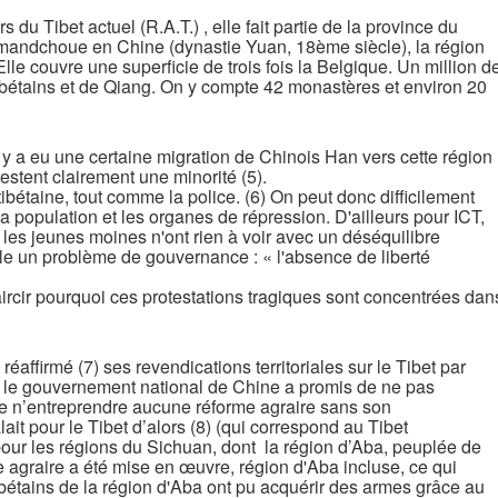
 du Tibet actuel (R.A.T.) , elle fait partie de la province du
mandchoue en Chine (dynastie Yuan, 18ème siècle), la région
lle couvre une superficie de trois fois la Belgique. Un million d
bétains et de Qiang. On y compte 42 monastères et environ 20
l y a eu une certaine migration de Chinois Han vers cette région
estent clairement une minorité (5).
tibétaine, tout comme la police. (6) On peut donc difficilement
la population et les organes de répression. D'ailleurs pour ICT,
les jeunes moines n'ont rien à voir avec un déséquilibre
le un problème de gouvernance : « l'absence de liberté
aircir pourquoi ces protestations tragiques sont concentrées dan
éaffirmé (7) ses revendications territoriales sur le Tibet par
, le gouvernement national de Chine a promis de ne pas
e de n’entreprendre aucune réforme agraire sans son
t pour le Tibet d’alors (8) (qui correspond au Tibet
 pour les régions du Sichuan, dont la région d’Aba, peuplée de
 agraire a été mise en œuvre, région d'Aba incluse, ce qui
Tibétains de la région d'Aba ont pu acquérir des armes grâce au