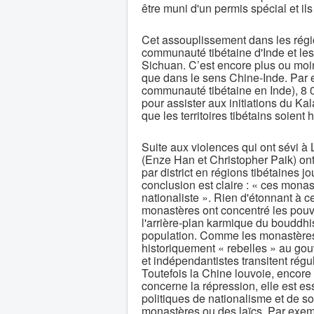
être muni d'un permis spécial et ils
Cet assouplissement dans les région
communauté tibétaine d'Inde et les
Sichuan. C’est encore plus ou moin
que dans le sens Chine-Inde. Par e
communauté tibétaine en Inde), 8 
pour assister aux initiations du K
que les territoires tibétains soien
Suite aux violences qui ont sévi 
(Enze Han et Christopher Paik) ont
par district en régions tibétaines j
conclusion est claire : « ces monas
nationaliste ». Rien d'étonnant à 
monastères ont concentré les pouvo
l'arrière-plan karmique du bouddhis
population. Comme les monastères 
historiquement « rebelles » au gouve
et indépendantistes transitent rég
Toutefois la Chine louvoie, encore 
concerne la répression, elle est es
politiques de nationalisme et de s
monastères ou des laïcs. Par exem