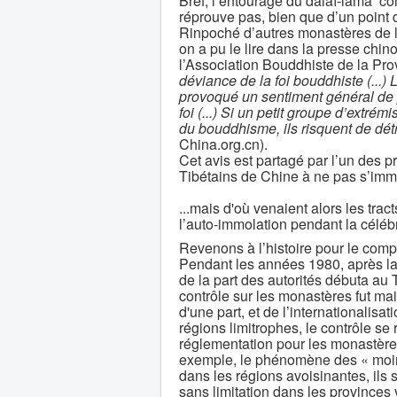
Bref, l’entourage du dalaï-lama ‘c
réprouve pas, bien que d’un point 
Rinpoché d’autres monastères de 
on a pu le lire dans la presse chin
l’Association Bouddhiste de la Pro
déviance de la foi bouddhiste (...
provoqué un sentiment général de pe
foi (...) Si un petit groupe d’extrém
du bouddhisme, ils risquent de dé
China.org.cn).
Cet avis est partagé par l’un des p
Tibétains de Chine à ne pas s’immo
...mais d'où venaient alors les trac
l’auto-immolation pendant la céléb
Revenons à l’histoire pour le comp
Pendant les années 1980, après la 
de la part des autorités débuta au T
contrôle sur les monastères fut mai
d'une part, et de l’internationalisat
régions limitrophes, le contrôle se 
réglementation pour les monastèr
exemple, le phénomène des « moine
dans les régions avoisinantes, ils 
sans limitation dans les provinces 