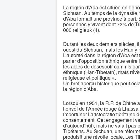
La région d’Aba est située en dehors
Sichuan. Au temps de la dynastie 
d'Aba formait une province à part. E
personnes y vivent dont 72% de Ti
000 religieux (4).
Durant les deux derniers siècles, i
ouest du Sichuan, mais les Han y r
L’autorité dans la région d’Aba est 
parler d’opposition ethnique entre 
les actes de désespoir commis par 
ethnique (Han-Tibétain), mais révè
religieuse et politique ».
Un bref aperçu historique peut écl
la région d’Aba.
Lorsqu'en 1951, la R.P. de Chine a r
l’envoi de l’Armée rouge à Lhassa
importuner l’aristocratie tibétain
consentement. Cet engagement valai
d’aujourd’hui), mais ne valait pas
Tibétains. Au Sichuan, une réforme
produisit une révolte locale. Les 