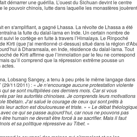
 fait démarrer une guérilla. L’ouest du Sichuan devint le centre
e le pouvoir chinois, lutte dans laquelle les monastères jouèren
lait en s'amplifiant, a gagné Lhassa. La révolte de Lhassa a été
entraîna la fuite du dalaï-lama en Inde. Un certain nombre de
 suivi le cortège en fuite à travers l’Himalaya. Le Rinpoché
 Kirti (que j'ai mentionné ci-dessus) situé dans la région d'Ab
 aujourd’hui à Dharamsala, en Inde, résidence du dalaï-lama. Tout
oché de Kirti affirme que l’immolation par le feu ne correspond
mais qu’il comprend que la répression extrême pousse un
 actes.
lama, Lobsang Sangey, a tenu à peu près le même langage dans
’ (29/11/2011) : «
Je n’encourage aucune protestation violente
 qui se sont multipliées ces derniers mois. Car si vous
turés par les autorités chinoises. Je comprends leurs motivations
le tibétain. J’ai salué le courage de ceux qui sont prêts à
s leur action est douloureuse et triste.
» «
Le débat théologiqu
rer avec ce qui se passe aujourd’hui, car nous ne pouvons pas
tre humain ne devrait être forcé à se sacrifier. Mais il faut
ois et sa politique répressive au Tibet.
»