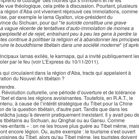
omprend le courage’ des moines qui s’immolent et ne les
de vue théologique, cela prête à discussion. Pourtant, plusieurs
la région d’Aba ont vivement réprouvé ces immolations, comme
oise, par exemple le lama Gyalton, vice-président du
vince du Sichuan, pour qui "
le suicide constitue une grave
) La vague récente de tentatives d’auto-immolation de moines a
rplexité et de rejet, entraînant peu à peu les gens à perdre la
istes continue à politiser la religion et à abandonner les principe
truire le bouddhisme tibétain dans une société moderne
" (d’aprè
rincipaux lamas exilés, le karmapa, qui a invité publiquement le
ler par le feu (voir L’Express du 10/11/2011).
ts qui circulaient dans la région d'Aba, tracts qui appelaient à
ration du Nouvel An tibétain ?
rendre.
Révolution culturelle, une période d’ouverture et de tolérance
ibet et dans les régions avoisinantes. Toutefois, en R.A.T., le
ntenu, à cause de l’intérêt stratégique du Tibet pour la Chine
ion de la question tibétain, d'autre part. Tandis que dans les
relâcha jusqu’à devenir pratiquement inexistant. Il y avait peu d
es tibétains au Sichuan, au Qinghai ou au Gansu. Comme
s-enfants » : on ne les trouve plus guère au Tibet même, mai
sont encore légion. Ou, autre exemple : le tourisme s'est ouvert
voisines du Tibet, alors qu'au Tibet même, les touristes doivent