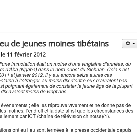
feu de jeunes moines tibétains
le 11 février 2012
d’une immolation était un moine d’une vingtaine d’années, du
ure d’Aba (Ngaba) dans le nord-ouest du Sichuan. Cela s’est
2011 et janvier 2012, il y eut encore seize autres cas
bétaine à l’étranger, au moins dix d’entre eux n’auraient pas
Il est poignant également de constater le jeune âge de la plupart
 dix avaient moins de vingt ans.
s événements ; elle les réprouve vivement et ne donne pas de
des moines, l’endroit et la date ainsi que les circonstances des
llement par ICT (chaîne de télévision chinoise)(1).
ations ont eu lieu sont fermées à la presse occidentale depuis