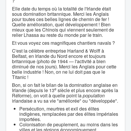
?
Elle date du temps où la totalité de l'Irlande était
sous domination britannique. Merci les Anglais
pour toutes ces belles lignes de chemin de fer !
Quelle amélioration, quel développement ! Bien
mieux que les Chinois qui viennent seulement de
relier Lhassa au reste du monde par le train.
Et vous voyez ces magnifiques chantiers navals ?
C'est la célèbre entreprise Harland & Wolff à
Belfast, en Irlande du Nord encore et toujours
britannique (photo de 1944 — l'activité a bien
diminué de nos jours). Merci les Anglais pour cette
belle industrie ! Non, on ne lui doit pas que le
Titanic !
Bon, si on fait le bilan de la domination anglaise en
e
Irlande (depuis le 13
siècle et plus encore après la
Réforme), on voit à quelle point la
population
irlandaise a vu sa vie "améliorée" ou "développée".
Persécution, meurtres et exil des élites
indigènes, remplacées par des élites impériales
importées.
Colonisation de peuplement, au moins dans les
villes et les régions économiquement