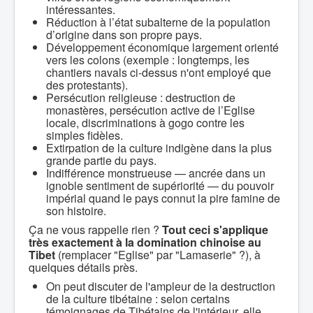
intéressantes.
Réduction à l’état subalterne de la population
d’origine dans son propre pays.
Développement économique largement orienté
vers les colons (exemple : longtemps, les
chantiers navals ci-dessus n'ont employé que
des protestants).
Persécution religieuse : destruction de
monastères, persécution active de l’Eglise
locale, discriminations à gogo contre les
simples fidèles.
Extirpation de la culture indigène dans la plus
grande partie du pays.
Indifférence monstrueuse — ancrée dans un
ignoble sentiment de supériorité — du pouvoir
impérial quand le pays connut la pire famine de
son histoire.
Ça ne vous rappelle rien ?
Tout ceci s'applique
très exactement à la domination chinoise au
Tibet
(remplacer "Eglise" par "Lamaserie" ?), à
quelques détails près.
On peut discuter de l'ampleur de la destruction
de la culture tibétaine : selon certains
témoignages de Tibétains de l'intérieur, elle