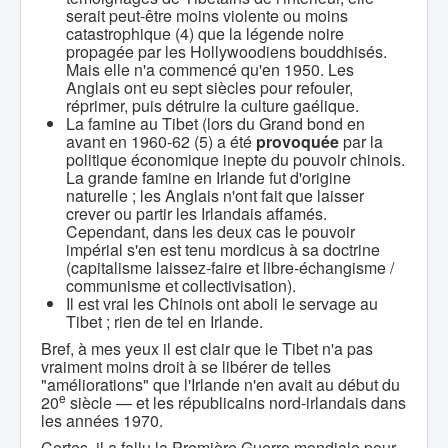
serait peut-être moins violente ou moins
catastrophique (4) que la légende noire
propagée par les Hollywoodiens bouddhisés.
Mais elle n'a commencé qu'en 1950. Les
Anglais ont eu sept siècles pour refouler,
réprimer, puis détruire la culture gaélique.
La famine au Tibet (lors du Grand bond en
avant en 1960-62 (5) a été
provoquée
par la
politique économique inepte du pouvoir chinois.
La grande famine en Irlande fut d'origine
naturelle ; les Anglais n'ont fait que laisser
crever ou partir les Irlandais affamés.
Cependant, dans les deux cas le pouvoir
impérial s'en est tenu mordicus à sa doctrine
(capitalisme laissez-faire et libre-échangisme /
communisme et collectivisation).
Il est vrai les Chinois ont aboli le servage au
Tibet ; rien de tel en Irlande.
Bref, à mes yeux il est clair que le Tibet n'a pas
vraiment moins droit à se libérer de telles
"améliorations" que l'Irlande n'en avait au début du
e
20
siècle — et les républicains nord-irlandais dans
les années 1970.
Certes, il a fallu la Première Guerre mondiale pour