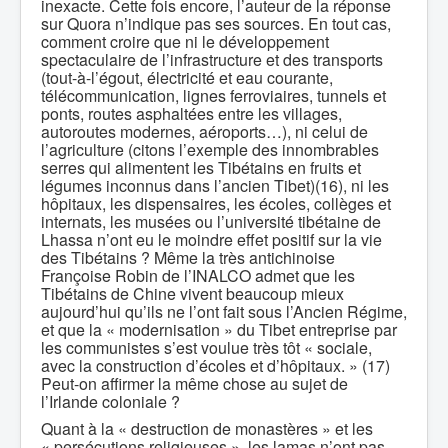
inexacte. Cette fois encore, l’auteur de la réponse
sur Quora n’indique pas ses sources. En tout cas,
comment croire que ni le développement
spectaculaire de l’infrastructure et des transports
(tout-à-l’égout, électricité et eau courante,
télécommunication, lignes ferroviaires, tunnels et
ponts, routes asphaltées entre les villages,
autoroutes modernes, aéroports…), ni celui de
l’agriculture (citons l’exemple des innombrables
serres qui alimentent les Tibétains en fruits et
légumes inconnus dans l’ancien Tibet)(16), ni les
hôpitaux, les dispensaires, les écoles, collèges et
internats, les musées ou l’université tibétaine de
Lhassa n’ont eu le moindre effet positif sur la vie
des Tibétains ? Même la très antichinoise
Françoise Robin de l’INALCO admet que les
Tibétains de Chine vivent beaucoup mieux
aujourd’hui qu’ils ne l’ont fait sous l’Ancien Régime,
et que la « modernisation » du Tibet entreprise par
les communistes s’est voulue très tôt « sociale,
avec la construction d’écoles et d’hôpitaux. » (17)
Peut-on affirmer la même chose au sujet de
l’Irlande coloniale ?
Quant à la « destruction de monastères » et les
« persécutions religieuses », les lamas n’ont pas