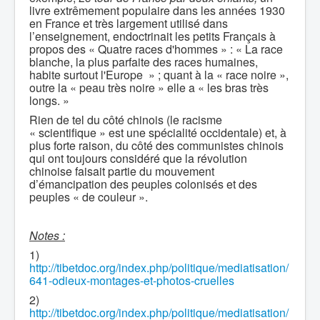
livre extrêmement populaire dans les années 1930
en France et très largement utilisé dans
l’enseignement, endoctrinait les petits Français à
propos des « Quatre races d'hommes » : « La race
blanche, la plus parfaite des races humaines,
habite surtout l'Europe » ; quant à la « race noire »,
outre la « peau très noire » elle a « les bras très
longs. »
Rien de tel du côté chinois (le racisme
« scientifique » est une spécialité occidentale) et, à
plus forte raison, du côté des communistes chinois
qui ont toujours considéré que la révolution
chinoise faisait partie du mouvement
d’émancipation des peuples colonisés et des
peuples « de couleur ».
Notes :
1)
http://tibetdoc.org/index.php/politique/mediatisation/
641-odieux-montages-et-photos-cruelles
2)
http://tibetdoc.org/index.php/politique/mediatisation/