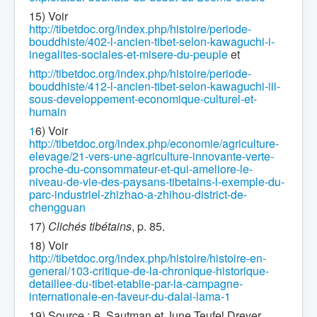
15) Voir
http://tibetdoc.org/index.php/histoire/periode-
bouddhiste/402-l-ancien-tibet-selon-kawaguchi-i-
inegalites-sociales-et-misere-du-peuple
et
http://tibetdoc.org/index.php/histoire/periode-
bouddhiste/412-l-ancien-tibet-selon-kawaguchi-iii-
sous-developpement-economique-culturel-et-
humain
1
6) Voir
http://tibetdoc.org/index.php/economie/agriculture-
elevage/21-vers-une-agriculture-innovante-verte-
proche-du-consommateur-et-qui-ameliore-le-
niveau-de-vie-des-paysans-tibetains-l-exemple-du-
parc-industriel-zhizhao-a-zhihou-district-de-
chengguan
17)
Clichés tibétains
, p. 85.
18) Voir
http://tibetdoc.org/index.php/histoire/histoire-en-
general/103-critique-de-la-chronique-historique-
detaillee-du-tibet-etablie-par-la-campagne-
internationale-en-faveur-du-dalai-lama-1
19) Source : B. Sautman et June Teufel Dreyer,