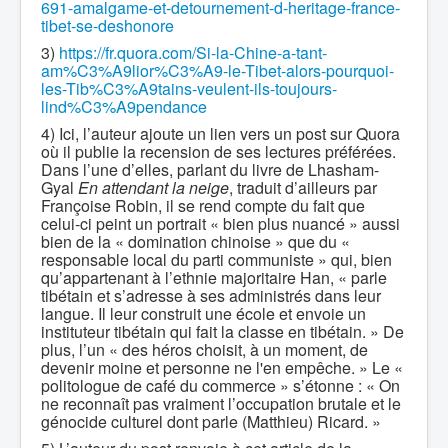
691-amalgame-et-detournement-d-heritage-france-
tibet-se-deshonore
3)
https://fr.quora.com/Si-la-Chine-a-tant-
am%C3%A9lior%C3%A9-le-Tibet-alors-pourquoi-
les-Tib%C3%A9tains-veulent-ils-toujours-
lind%C3%A9pendance
4) Ici, l’auteur ajoute un lien vers un post sur Quora
où il publie la recension de ses lectures préférées.
Dans l’une d’elles, parlant du livre de Lhasham-
Gyal
En attendant la neige
, traduit d’ailleurs par
Françoise Robin, il se rend compte du fait que
celui-ci peint un portrait « bien plus nuancé » aussi
bien de la « domination chinoise » que du «
responsable local du parti communiste » qui, bien
qu’appartenant à l’ethnie majoritaire Han, « parle
tibétain et s’adresse à ses administrés dans leur
langue. Il leur construit une école et envoie un
instituteur tibétain qui fait la classe en tibétain. » De
plus, l’un « des héros choisit, à un moment, de
devenir moine et personne ne l'en empêche. » Le «
politologue de café du commerce » s’étonne : « On
ne reconnaît pas vraiment l’occupation brutale et le
génocide culturel dont parle (Matthieu) Ricard. »