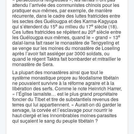
attendu l’arrivée des communistes chinois pour les
pratiquer eux-mêmes, par exemple, de manière
récurrente, dans le cadre des luttes fratricides entre
les sectes des Guélougpa et des Karma-Kagyupa
e
e
qui s’étendent du 15
au milieu du 17
siècle (18).
e
Ces luttes fratricides se répètent au 20
siècle entre
e
les Guélougpa eux-mêmes, quand le « grand » 13
dalaï-lama fait raser le monastère de Tengyeling et
se venge sur les moines du monastère de Loseling
après l’avoir fait assiéger par 3000 soldats, ou
quand le régent Taktra fait bombarder et mitrailler le
monastère de Sera.
La plupart des monastères ainsi que tout le
système monastique propre au féodalisme tibétain
ne pouvaient survivre à la réforme agraire et à la
libération des serfs. Comme le note Heinrich Harrer,
« l’Église lamaïste… est le plus grand propriétaire
foncier du Tibet et tire de substantiels revenus des
terres qui lui appartiennent. » Aurait-on dû garder le
servage, la corvée et l’esclavage pour nourrir le
haut-clergé et les innombrables moines-parasites
qui suçaient le sang du peuple tibétain ?