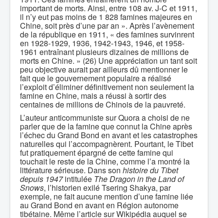
important de morts. Ainsi, entre 108 av. J-C et 1911,
il n’y eut pas moins de 1 828 famines majeures en
Chine, soit près d’une par an ». Après l’avènement
de la république en 1911, « des famines survinrent
en 1928-1929, 1936, 1942-1943, 1946, et 1958-
1961 entraînant plusieurs dizaines de millions de
morts en Chine. » (26) Une appréciation un tant soit
peu objective aurait par ailleurs dû mentionner le
fait que le gouvernement populaire a réalisé
l’exploit d’éliminer définitivement non seulement la
famine en Chine, mais a réussi à sortir des
centaines de millions de Chinois de la pauvreté.
L’auteur anticommuniste sur Quora a choisi de ne
parler que de la famine que connut la Chine après
l’échec du Grand Bond en avant et les catastrophes
naturelles qui l’accompagnèrent. Pourtant, le Tibet
fut pratiquement épargné de cette famine qui
touchait le reste de la Chine, comme l’a montré la
littérature sérieuse. Dans son
histoire du Tibet
depuis 1947
intitulée
The Dragon in the Land of
Snows
, l’historien exilé Tsering Shakya, par
exemple, ne fait aucune mention d’une famine liée
au Grand Bond en avant en Région autonome
tibétaine. Même l’article sur Wikipédia auquel se