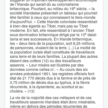
de l’Irlande qui serait dû au colonialisme
e
britannique. Pourtant, au milieu du 19
siècle, « la
société irlandaise présentait un tableau qui pourrait
être familier à ceux qui connaissent le tiers-monde
d'aujourd'hui. » Cette Irlande colonisée ressemblait
à bien des égards au Tibet, mais pas au Tibet
moderne. En fait, elle ressemblait à l’ancien Tibet
e
sous domination britannique dirigé par le 13
dalaï-
lama et ses successeurs. En Irlande britannique,
les « deux tiers de la population, soit 8,25 millions
de personnes, vivaient de la terre. (...) La moitié de
la population rurale était constituée de travailleurs
sans terre et de leurs familles. La plupart des autres
étaient des
cotters
(12) ou des travailleurs
asservis. » Leur misère est illustrée par des
données comme celles-ci : « Au cours des six
années précédant 1851, les registres officiels font
état de 21 770 décès dus à la famine et de près de
0,75 million de décès dus au typhus, à la fièvre
récurrente, à la dysenterie, au scorbut et au
choléra. » (13)
La vie de la majorité des ces métayers et de ces
travailleurs asservis irlandais était donc misérable,
même en dehors des périodes récurrentes de