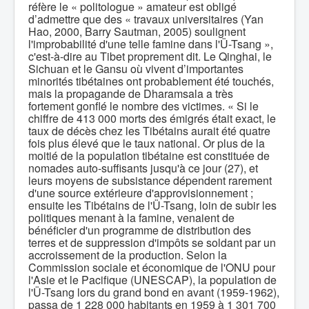
réfère le « politologue » amateur est obligé
d’admettre que des « travaux universitaires (Yan
Hao, 2000, Barry Sautman, 2005) soulignent
l'improbabilité d'une telle famine dans l'Ü-Tsang »,
c'est-à-dire au Tibet proprement dit. Le Qinghai, le
Sichuan et le Gansu où vivent d’importantes
minorités tibétaines ont probablement été touchés,
mais la propagande de Dharamsala a très
fortement gonflé le nombre des victimes. « Si le
chiffre de 413 000 morts des émigrés était exact, le
taux de décès chez les Tibétains aurait été quatre
fois plus élevé que le taux national. Or plus de la
moitié de la population tibétaine est constituée de
nomades auto-suffisants jusqu'à ce jour (27), et
leurs moyens de subsistance dépendent rarement
d'une source extérieure d'approvisionnement ;
ensuite les Tibétains de l'Ü-Tsang, loin de subir les
politiques menant à la famine, venaient de
bénéficier d'un programme de distribution des
terres et de suppression d'impôts se soldant par un
accroissement de la production. Selon la
Commission sociale et économique de l'ONU pour
l'Asie et le Pacifique (UNESCAP), la population de
l'Ü-Tsang lors du grand bond en avant (1959-1962),
passa de 1 228 000 habitants en 1959 à 1 301 700