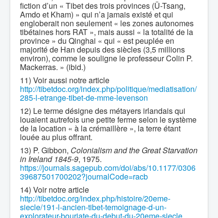
fiction d’un « Tibet des trois provinces (Ü-Tsang,
Amdo et Kham) » qui n’a jamais existé et qui
engloberait non seulement « les zones autonomes
tibétaines hors RAT », mais aussi « la totalité de la
province » du Qinghai « qui « est peuplée en
majorité de Han depuis des siècles (3,5 millions
environ), comme le souligne le professeur Colin P.
Mackerras. » (ibid.)
11) Voir aussi notre article
http://tibetdoc.org/index.php/politique/mediatisation/
285-l-etrange-tibet-de-mme-levenson
12) Le terme désigne des métayers irlandais qui
louaient autrefois une petite ferme selon le système
de la location « à la crémaillère », la terre étant
louée au plus offrant.
13) P. Gibbon,
Colonialism and the Great Starvation
in Ireland 1845-9
, 1975.
https://journals.sagepub.com/doi/abs/10.1177/0306
39687501700202?journalCode=racb
14) Voir notre article
http://tibetdoc.org/index.php/histoire/20eme-
siecle/191-l-ancien-tibet-temoignage-d-un-
explorateur-bouriate-du-debut-du-20eme-siecle