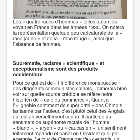
Les « quatre races d’hommes » telles qu’on les
voyait en France dans les années 1930. On notera
la représentation quelque peu caricaturale de la «
race jaune » et de la « race rouge », ainsi que
l’absence de femmes.
Suprématie, racisme « scientifique » et
exceptionnalisme sont des produits
occidentaux
Pour ce qui est de « l’indifférence monstrueuse »
des dirigeants communistes chinois, j’aimerais bien
voir sur quelle source crédible se réfère notre
historien de « café du commerce ». Quant à
l’« ignoble sentiment de supériorité » des Chinois
fantasmé par l’auteur, c’est plutôt celui des Anglais
qui est universellement connu. Il participe au
sentiment de supériorité raciale de l’homme
« blanc », « aryen » ou « caucasien », un sentiment
tellement répandu et banal en Occident que, par
exemple,
Le tour de France par deux enfants,
un