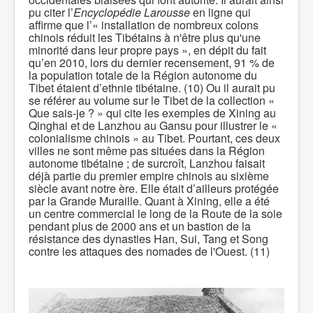
pu citer l’
Encyclopédie Larousse
en ligne qui
affirme que l’« installation de nombreux colons
chinois réduit les Tibétains à n'être plus qu'une
minorité dans leur propre pays », en dépit du fait
qu’en 2010, lors du dernier recensement, 91 % de
la population totale de la Région autonome du
Tibet étaient d’ethnie tibétaine. (10) Ou il aurait pu
se référer au volume sur le Tibet de la collection «
Que sais-je ? » qui cite les exemples de Xining au
Qinghai et de Lanzhou au Gansu pour illustrer le «
colonialisme chinois » au Tibet. Pourtant, ces deux
villes ne sont même pas situées dans la Région
autonome tibétaine ; de surcroît, Lanzhou faisait
déjà partie du premier empire chinois au sixième
siècle avant notre ère. Elle était d’ailleurs protégée
par la Grande Muraille. Quant à Xining, elle a été
un centre commercial le long de la Route de la soie
pendant plus de 2000 ans et un bastion de la
résistance des dynasties Han, Sui, Tang et Song
contre les attaques des nomades de l'Ouest. (11)