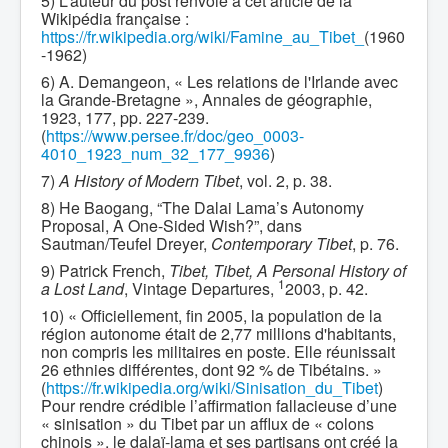
5) L’auteur du post renvoie à cet article de la
Wikipédia française :
https://fr.wikipedia.org/wiki/Famine_au_Tibet_
(1960
-1962)
6) A. Demangeon, « Les relations de l'Irlande avec
la Grande-Bretagne », Annales de géographie,
1923, 177, pp. 227-239.
(
https://www.persee.fr/doc/geo_0003-
4010_1923_num_32_177_9936
)
7)
A History of Modern Tibet
, vol. 2, p. 38.
8) He Baogang, “The Dalai Lama’s Autonomy
Proposal, A One-Sided Wish?”, dans
Sautman/Teufel Dreyer,
Contemporary Tibet
, p. 76.
9) Patrick French,
Tibet, Tibet, A Personal History of
1
a Lost Land
, Vintage Departures,
2003, p. 42.
10) « Officiellement, fin 2005, la population de la
région autonome était de 2,77 millions d'habitants,
non compris les militaires en poste. Elle réunissait
26 ethnies différentes, dont 92 % de Tibétains. »
(
https://fr.wikipedia.org/wiki/Sinisation_du_Tibet
)
Pour rendre crédible l’affirmation fallacieuse d’une
« sinisation » du Tibet par un afflux de « colons
chinois », le dalaï-lama et ses partisans ont créé la