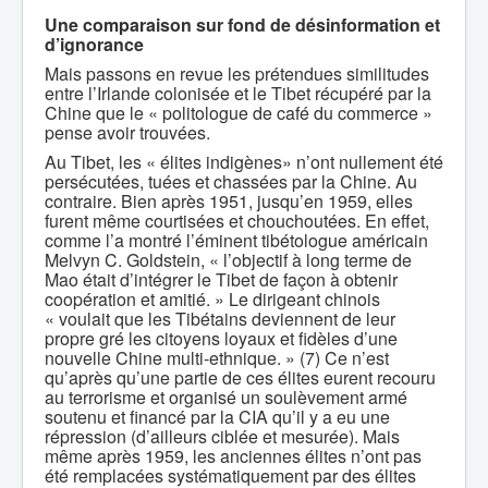
Une comparaison sur fond de désinformation et
d’ignorance
Mais passons en revue les prétendues similitudes
entre l’Irlande colonisée et le Tibet récupéré par la
Chine que le « politologue de café du commerce »
pense avoir trouvées.
Au Tibet, les « élites indigènes» n’ont nullement été
persécutées, tuées et chassées par la Chine. Au
contraire. Bien après 1951, jusqu’en 1959, elles
furent même courtisées et chouchoutées. En effet,
comme l’a montré l’éminent tibétologue américain
Melvyn C. Goldstein, « l’objectif à long terme de
Mao était d’intégrer le Tibet de façon à obtenir
coopération et amitié. » Le dirigeant chinois
« voulait que les Tibétains deviennent de leur
propre gré les citoyens loyaux et fidèles d’une
nouvelle Chine multi-ethnique. » (7) Ce n’est
qu’après qu’une partie de ces élites eurent recouru
au terrorisme et organisé un soulèvement armé
soutenu et financé par la CIA qu’il y a eu une
répression (d’ailleurs ciblée et mesurée). Mais
même après 1959, les anciennes élites n’ont pas
été remplacées systématiquement par des élites