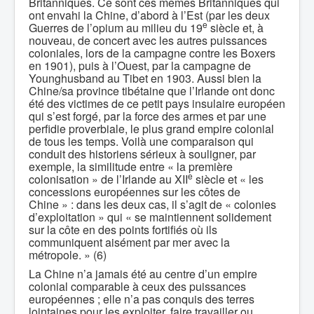
Britanniques. Ce sont ces mêmes Britanniques qui
ont envahi la Chine, d’abord à l’Est (par les deux
e
Guerres de l’opium au milieu du 19
siècle et, à
nouveau, de concert avec les autres puissances
coloniales, lors de la campagne contre les Boxers
en 1901), puis à l’Ouest, par la campagne de
Younghusband au Tibet en 1903. Aussi bien la
Chine/sa province tibétaine que l’Irlande ont donc
été des victimes de ce petit pays insulaire européen
qui s’est forgé, par la force des armes et par une
perfidie proverbiale, le plus grand empire colonial
de tous les temps. Voilà une comparaison qui
conduit des historiens sérieux à souligner, par
exemple, la similitude entre « la première
e
colonisation » de l’Irlande au XII
siècle et « les
concessions européennes sur les côtes de
Chine » : dans les deux cas, il s’agit de « colonies
d’exploitation » qui « se maintiennent solidement
sur la côte en des points fortifiés où ils
communiquent aisément par mer avec la
métropole. » (6)
La Chine n’a jamais été au centre d’un empire
colonial comparable à ceux des puissances
européennes ; elle n’a pas conquis des terres
lointaines pour les exploiter, faire travailler ou