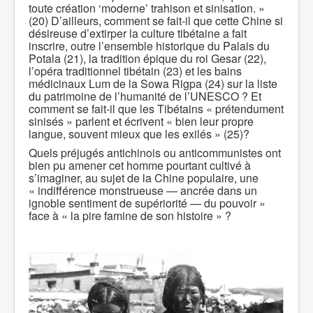
toute création ‘moderne’ trahison et sinisation. »
(20) D’ailleurs, comment se fait-il que cette Chine si
désireuse d’extirper la culture tibétaine a fait
inscrire, outre l’ensemble historique du Palais du
Potala (21), la tradition épique du roi Gesar (22),
l’opéra traditionnel tibétain (23) et les bains
médicinaux Lum de la Sowa Rigpa (24) sur la liste
du patrimoine de l’humanité de l’UNESCO ? Et
comment se fait-il que les Tibétains « prétendument
sinisés » parlent et écrivent « bien leur propre
langue, souvent mieux que les exilés » (25)?
Quels préjugés antichinois ou anticommunistes ont
bien pu amener cet homme pourtant cultivé à
s’imaginer, au sujet de la Chine populaire, une
« indifférence monstrueuse — ancrée dans un
ignoble sentiment de supériorité — du pouvoir »
face à « la pire famine de son histoire » ?