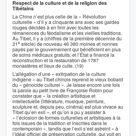
Respect de la culture et de la religion des
Tibétains
La Chine n’est plus celle de la « Révolution
culturelle » d’il y a cinquante ans avec ses gardes
rouges décidés à en finir avec toutes les
rémanences du féodalisme et les vieilles traditions.
Au Tibet, il y a (chiffres de la première décennie du
e
21
siècle) de nouveau 46 380 moines et nonnes
payés par le gouvernement qui bénéficient en plus
de soins médicaux gratuits, et l’État a financé la
reconstruction et la restauration de 1787
monastères et lieux de culte. (19)
L’allégation d’une « extirpation de la culture
indigène » au Tibet chinois reprend le vieux bobard
du « génocide culturel ». Je laisse encore une fois
la parole au petit livre de Françoise Robin pour
constater que « la création artistique et
intellectuelle (littérature, musique, peinture,
sculpture et, depuis peu, cinéma) est plus vivace au
Tibet qu’en exil », et qu’on a pu y assister à
« l’éclosion de formes culturelles et artistiques à la
fois issues de la tradition et inscrites dans le
contemporain », tandis que l’exil s’est astreint « à
l’idéal officiel de préservation culturelle, qui voit en