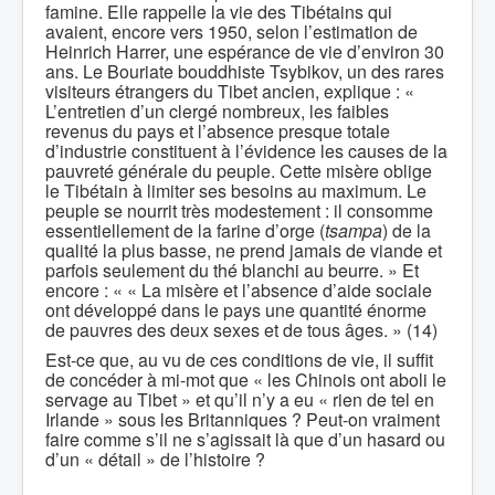
famine. Elle rappelle la vie des Tibétains qui
avaient, encore vers 1950, selon l’estimation de
Heinrich Harrer, une espérance de vie d’environ 30
ans. Le Bouriate bouddhiste Tsybikov, un des rares
visiteurs étrangers du Tibet ancien, explique : «
L’entretien d’un clergé nombreux, les faibles
revenus du pays et l’absence presque totale
d’industrie constituent à l’évidence les causes de la
pauvreté générale du peuple. Cette misère oblige
le Tibétain à limiter ses besoins au maximum. Le
peuple se nourrit très modestement : il consomme
essentiellement de la farine d’orge (
tsampa
) de la
qualité la plus basse, ne prend jamais de viande et
parfois seulement du thé blanchi au beurre. » Et
encore : « « La misère et l’absence d’aide sociale
ont développé dans le pays une quantité énorme
de pauvres des deux sexes et de tous âges. » (14)
Est-ce que, au vu de ces conditions de vie, il suffit
de concéder à mi-mot que « les Chinois ont aboli le
servage au Tibet » et qu’il n’y a eu « rien de tel en
Irlande » sous les Britanniques ? Peut-on vraiment
faire comme s’il ne s’agissait là que d’un hasard ou
d’un « détail » de l’histoire ?