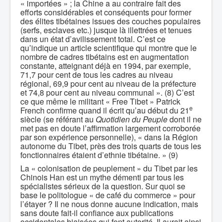
« importées » ; la Chine a au contraire fait des
efforts considérables et conséquents pour former
des élites tibétaines issues des couches populaires
(serfs, esclaves etc.) jusque là illettrées et tenues
dans un état d’avilissement total. C’est ce
qu’indique un article scientifique qui montre que le
nombre de cadres tibétains est en augmentation
constante, atteignant déjà en 1994, par exemple,
71,7 pour cent de tous les cadres au niveau
régional, 69,9 pour cent au niveau de la préfecture
et 74,8 pour cent au niveau communal ». (8) C’est
ce que même le militant « Free Tibet » Patrick
e
French confirme quand il écrit qu’au début du 21
siècle (se référant au
Quotidien du Peuple
dont il ne
met pas en doute l’affirmation largement corroborée
par son expérience personnelle), « dans la Région
autonome du Tibet, près des trois quarts de tous les
fonctionnaires étaient d’ethnie tibétaine. » (9)
La « colonisation de peuplement » du Tibet par les
Chinois Han est un mythe démenti par tous les
spécialistes sérieux de la question. Sur quoi se
base le politologue « de café du commerce » pour
l’étayer ? Il ne nous donne aucune indication, mais
sans doute fait-il confiance aux publications
occidentales biaisées qui font autorité. Il aurait ainsi