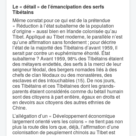
Le « détail » de l’émancipation des serfs
Tibétains
Même constat pour ce qui est de la prétendue
« Réduction à l’état subalterne de la population
d’origine » aussi bien en Irlande colonisée qu’au
Tibet. Appliqué au Tibet moderne, le parallèle n’est
qu’une affirmation sans fondement ; pour décrire
l’état de la majorité des Tibétains d’avant 1959, il
serait par contre un euphémisme éhonté. État
subalterne ? Avant 1959, 98% des Tibétains étaient
des métayers endettés, des serfs à la merci de leur
seigneur féodal, des bergers nomades liés à des
chefs de clan féodaux ou des monastères, des
esclaves et des intouchables (15). De nos jours,
ces Tibétains et ces Tibétaines dont les grands-
parents étaient considérés comme du bétail humain
sont des citoyens à part entière, égaux en droits et
en devoirs aux citoyens des autres ethnies de
Chine.
L’allégation d’un « Développement économique
largement orienté vers les colons » ne tient pas non
plus la route dès lors que, déjà, l’affirmation d’une
colonisation de peuplement chinois au Tibet est