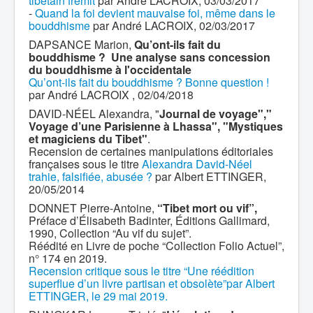
tibétain frémit
par André LACROIX, 03/03/2017
-
Quand la foi devient mauvaise foi, même dans le
bouddhisme
par André LACROIX, 02/03/2017
DAPSANCE Marion,
Qu’ont-ils fait du
bouddhisme ? Une analyse sans concession
du bouddhisme à l'occidentale
Qu’ont-ils fait du bouddhisme ? Bonne question !
par André LACROIX , 02/04/2018
DAVID-NÉEL Alexandra, "
Journal de voyage","
Voyage d’une Parisienne à Lhassa", "Mystiques
et magiciens du Tibet"
.
Recension de certaines manipulations éditoriales
françaises sous le titre
Alexandra David-Néel
trahie, falsifiée, abusée ?
par Albert ETTINGER,
20/05/2014
DONNET Pierre-Antoine,
“Tibet mort ou vif”,
Préface d’Élisabeth Badinter, Éditions Gallimard,
1990, Collection “Au vif du sujet”.
Réédité en Livre de poche “Collection Folio Actuel”,
n° 174 en 2019.
Recension critique sous le titre “Une réédition
superflue d’un livre partisan et obsolète”par Albert
ETTINGER, le 29 mai 2019.