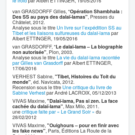
le froid
par Albert ETTINGER, 19/05/2016
van GRASDORFF Gilles, "
Opération Shambhala :
Des SS au pays des dalaï-lamas"
, Presses du
Châtelet, 2012.
Analyse sous le titre
Un livre sur l’expédition SS au
Tibet et les liaisons sulfureuses du dalaï-lama
par
Albert ETTINGER, 19/05/2016
van GRASDORFF, "
Le dalaï-lama – La biographie
non autorisée"
, Plon, 2003.
Analyse sous le titre
La vie du dalaï-lama racontée
par Gilles van Grasdorff
par Albert ETTINGER,
17/06/2016
VERHEST Sabine,
"Tibet, Histoires du Toit du
monde"
, éd. Navicata, 2012.
Recension sous le titre
Une critique du livre de
Sabine Verhest
par André LACROIX, 05/12/2013
VIVAS Maxime,
"Dalaï-lama, Pas si zen. La face
cachée du dalaï-lama"
, Max Milo, 2011.
une
critique faite par « Le Grand Soir »
du
28/02/2012
VIVAS Maxime,
"Ouighours – pour en finir avec
les fake news"
, Paris, Éditions La Route de la