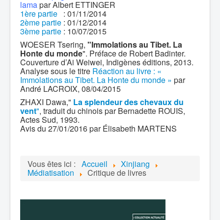
lama
par Albert ETTINGER
1ère partie
: 01/11/2014
2ème partie
: 01/12/2014
3ème partie
: 10/07/2015
WOESER Tsering,
"Immolations au Tibet. La
Honte du monde
". Préface de Robert Badinter.
Couverture d’Ai Weiwei, Indigènes éditions, 2013.
Analyse sous le titre
Réaction au livre : «
Immolations au Tibet. La Honte du monde »
par
André LACROIX, 08/04/2015
ZHAXI Dawa,"
La splendeur des chevaux du
vent
"
, traduit du chinois par Bernadette ROUIS,
Actes Sud, 1993.
Avis du 27/01/2016 par Élisabeth MARTENS
Vous êtes ici :
Accueil
Xinjiang
Médiatisation
Critique de livres