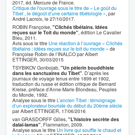
2017, éd. Mercure de France.
Critique de l'ouvrage sous le titre de « Le goût du
Tibet , le dégoût d’une certaine tibétologie »
, par
André Lacroix, le 27/10/2017.
ROBIN Françoise,
"Clichés tibétains. Idées
reçues sur le Toit du monde"
, édition Le Cavalier
Bleu, 2011.
Avis sous le titre
Une réaction à l’ouvrage « Clichés
tibétains : idées reçues sur le toit du monde »
de
Françoise Robin de l’INALCO par Albert
ETTINGER, 30/03/2015
TSYBIKOV Gonbojab,
"Un pèlerin bouddhiste
dans les sanctuaires du Tibet"
. D’après les
journaux de voyage tenus entre 1899 et 1902,
traduction du russe et édition critique de Bernard
Kreise, préface d’Anne-Marie Blondeau, Peuples
du Monde, 1992.
Analyse sous le titre
L’ancien Tibet : témoignage
d’un explorateur bouriate du début du 20ème siècle
par Albert ETTINGER, 17/06/2016
van GRASDORFF Gilles,
"L’histoire secrète des
dalaï-lamas"
, Flammarion, 2009.
Analyse sous le titre
Un livre qui souffle le chaud et