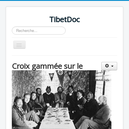
TibetDoc
Rechercher
Basculer
la
navigation
Croix gammée sur le
≡