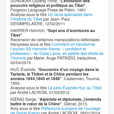
DUNGKAR Lozang Trinlé, "
L’évolution des
pouvoirs religieux et politique au Tibe
t",
Forgeron Language Press de Pékin, 1991.
Analyse sous le titre
Un lama spécialisé dans
l’Histoire du Tibet
par Jean- Paul
DESIMPELAERE, 12/02/2011
HARRER Heinrich, "
Sept ans d’aventures au
Tibet"
.
Recension de certaines manipulations éditoriales
françaises sous le titre
Comment on transforme
l’ancien SS Heinrich Harrer, « confident et
professeur » du Dalaï Lama, en apôtre des droits de
l’homme
par Marie- Ange PATRIZIO, traductrice,
02/04/2015
HUC Évariste, "
Souvenirs d’un voyage dans la
Tartarie, le Thibet et la Chine pendant les
années 1844,1845 et 1846"
, Casterman, Tournai,
1850.
Analyse sous le titre
Le père Évariste Huc au Tibet
par André LACROIX, 01/03/2012
KŒNIG Serge, "
Alpiniste et diplomate, j’entends
battre le cœur de la Chine"
, Glénat, 2013.
Avis sous le titre
Réflexions à propos de l’ouvrage
de Serge Kœnig
par André LACROIX, 28/01/2014