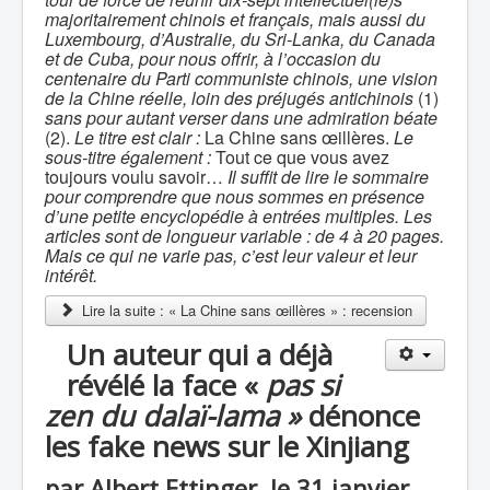
majoritairement chinois et français, mais aussi du
Luxembourg, d’Australie, du Sri-Lanka, du Canada
et de Cuba, pour nous offrir, à l’occasion du
centenaire du Parti communiste chinois, une vision
de la Chine réelle, loin des préjugés antichinois
(1)
sans pour autant verser dans une admiration béate
(2).
Le titre est clair :
La Chine sans œillères.
Le
sous-titre également :
Tout ce que vous avez
toujours voulu savoir…
Il suffit de lire le sommaire
pour comprendre que nous sommes en présence
d’une petite encyclopédie à entrées multiples. Les
articles sont de longueur variable : de 4 à 20 pages.
Mais ce qui ne varie pas, c’est leur valeur et leur
intérêt.
Lire la suite : « La Chine sans œillères » : recension
Un auteur qui a déjà
révélé la face «
pas si
zen du dalaï-lama »
dénonce
les fake news sur le Xinjiang
par Albert Ettinger, le 31 janvier