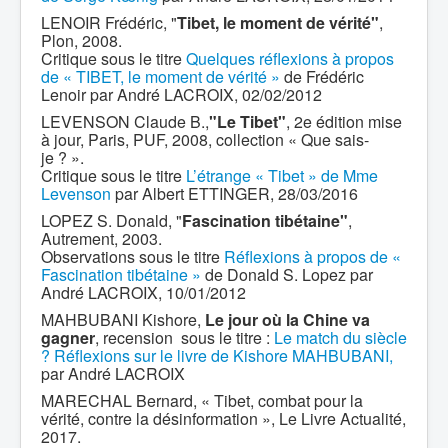
LENOIR Frédéric, "
Tibet, le moment de vérité"
,
Plon, 2008.
Critique sous le titre
Quelques réflexions à propos
de « TIBET, le moment de vérité »
de Frédéric
Lenoir par André LACROIX, 02/02/2012
LEVENSON Claude B.,
"Le Tibet"
, 2e édition mise
à jour, Paris, PUF, 2008, collection « Que sais-
je ? ».
Critique sous le titre
L’étrange « Tibet » de Mme
Levenson
par Albert ETTINGER, 28/03/2016
LOPEZ S. Donald, "
Fascination tibétaine"
,
Autrement, 2003.
Observations sous le titre
Réflexions à propos de «
Fascination tibétaine »
de Donald S. Lopez par
André LACROIX, 10/01/2012
MAHBUBANI Kishore,
Le jour où la Chine va
gagner
, recension sous le titre :
Le match du siècle
? Réflexions sur le livre de Kishore MAHBUBANI,
par André LACROIX
MARECHAL Bernard, « Tibet, combat pour la
vérité, contre la désinformation », Le Livre Actualité,
2017.