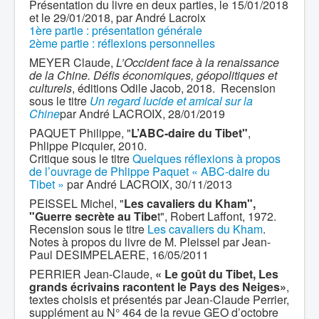
Présentation du livre en deux parties, le 15/01/2018
et le 29/01/2018, par André Lacroix
1ère partie : présentation générale
2ème partie : réflexions personnelles
MEYER Claude,
L’Occident face à la renaissance
de la Chine. Défis économiques, géopolitiques et
culturels
, éditions Odile Jacob, 2018. Recension
sous le titre
Un regard lucide et amical sur la
Chine
par André LACROIX, 28/01/2019
PAQUET Philippe, "
L’ABC-daire du Tibet"
,
Phlippe Picquier, 2010.
Critique sous le titre
Quelques réflexions à propos
de l’ouvrage de Phlippe Paquet « ABC-daire du
Tibet »
par André LACROIX, 30/11/2013
PEISSEL Michel, "
Les cavaliers du Kham",
"Guerre secrète au Tibe
t", Robert Laffont, 1972.
Recension sous le titre
Les cavaliers du Kham
.
Notes à propos du livre de M. Pleissel par Jean-
Paul DESIMPELAERE, 16/05/2011
PERRIER Jean-Claude,
« Le goût du Tibet, Les
grands écrivains racontent le Pays des Neiges»
,
textes choisis et présentés par Jean-Claude Perrier,
supplément au N° 464 de la revue GEO d’octobre