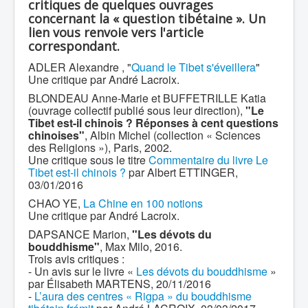
critiques de quelques ouvrages
concernant la « question tibétaine ». Un
lien vous renvoie vers l'article
correspondant.
ADLER Alexandre , "
Quand le Tibet s'éveillera
"
Une critique par André Lacroix.
BLONDEAU Anne-Marie et BUFFETRILLE Katia
(ouvrage collectif publié sous leur direction),
"Le
Tibet est-il chinois ? Réponses à cent questions
chinoises"
, Albin Michel (collection « Sciences
des Religions »), Paris, 2002.
Une critique sous le titre
Commentaire du livre Le
Tibet est-il chinois ?
par Albert ETTINGER,
03/01/2016
CHAO YE,
La Chine en 100 notions
Une critique par André Lacroix.
DAPSANCE Marion,
"Les dévots du
bouddhisme"
, Max Milo, 2016.
Trois avis critiques :
- Un avis sur le livre «
Les dévots du bouddhisme
»
par Élisabeth MARTENS, 20/11/2016
-
L’aura des centres « Rigpa » du bouddhisme