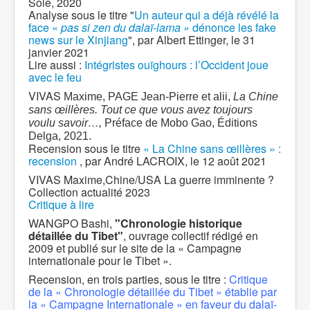
Soie, 2020
Analyse sous le titre "
Un auteur qui a déjà révélé la
face «
pas si zen du dalaï-lama »
dénonce les fake
news sur le Xinjiang
", par Albert Ettinger, le 31
janvier 2021
Lire aussi :
Intégristes ouïghours : l’Occident joue
avec le feu
VIVAS
Maxime, PAGE Jean-Pierre et alii,
La Chine
sans œillères. Tout ce que vous avez toujours
voulu savoir…,
Préface de Mobo Gao, Éditions
Delga, 2021.
Recension sous le titre
« La Chine sans œillères » :
recension
, par André LACROIX, le 12 août 2021
VIVAS Maxime,Chine/USA La guerre imminente ?
Collection actualité 2023
Critique à lire
WANGPO Bashi,
"Chronologie historique
détaillée du Tibet"
, ouvrage collectif rédigé en
2009 et publié sur le site de la « Campagne
internationale pour le Tibet ».
Recension, en trois parties, sous le titre :
Critique
de la « Chronologie détaillée du Tibet » établie par
la « Campagne Internationale » en faveur du dalaï-