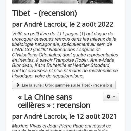
Tibet - (recension)
par André Lacroix, le 2 août 2022
Voilà un petit livre de 111 pages
(1)
qui risque de
provoquer quelques remous dans les milieux de la
tibétologie hexagonale, spécialement au sein de
l’INALCO (Institut National des Langues et
Civilisations Orientales) dont quatre représentantes
éminentes, à savoir Françoise Robin, Anne-Marie
Blondeau, Katia Buffetrille et Heather Stoddard,
sont ici accusées ni plus ni moins de révisionnisme
historique, voire de négationnisme.
Lire la suite : Croix gammée sur le Tibet - (recension)
« La Chine sans
œillères » : recension
par André Lacroix, le 12 août 2021
Maxime Vivas et Jean-Pierre Page ont réussi ce
tour de force de réunir dix-sept intellectuel(le)s